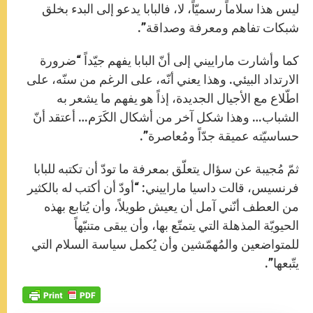
ليس هذا سلاماً رسميّاً، لا، فالبابا يدعو إلى البدء بخلق
شبكات تفاهم ومعرفة وصداقة”.
كما وأشارت ماراييني إلى أنّ البابا يفهم جيّداً “ضرورة
الارتداد البيئي. وهذا يعني أنّه، على الرغم من سنّه، على
اطّلاع مع الأجيال الجديدة، إذاً هو يفهم ما يشعر به
الشباب… وهذا شكل آخر من أشكال الكَرَم… أعتقد أنّ
حساسيّته عميقة جدّاً ومُعاصرة”.
ثمّ مُجيبة عن سؤال يتعلّق بمعرفة ما تودّ أن تكتبه للبابا
فرنسيس، قالت داسيا ماراييني: “أودّ أن أكتب له بالكثير
من العطف أنّني آمل أن يعيش طويلاً، وأن يُتابع بهذه
الحيويّة المذهلة التي يتمتّع بها، وأن يبقى متنبّهاً
للمتواضعين والمُهمّشين وأن يُكمل سياسة السلام التي
يتّبعها”.