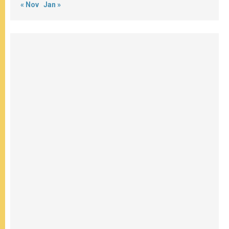
« Nov
Jan »