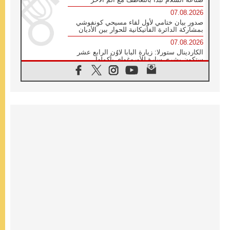
07.08.2026
صدور بيان ختامي لأول لقاء مسيحي كونفوشي
بمشاركة الدائرة الفاتيكانية للحوار بين الأديان
07.08.2026
الكاردينال ستورلا: زيارة البابا لاوُن الرابع عشر
ستكون بشرى سارة للأوروغواي بأكملها
07.08.2026
الفاتيكان يعلن برنامج الزيارة الرسولية للبابا لاوُن
الرابع عشر إلى فرنسا
07.08.2026
في الذكرى الـ ٨١ لحادثة هيروشيما الكنيسة في
اليابان تنظم ١٠ أيام للصلاة على نية السلام
07.08.2026
الكنيسة في الأوروغواي: زيارة البابا ستعزز
الإيمان والرجاء
06.08.2026
الاجتماع الشهري للمطارنة الموارنة
06.08.2026
الكاردينال روسي: زيارة البابا لاوُن إلى الأرجنتين
هي تكريم للبابا فرنسيس
06.08.2026
زيارة البابا إلى البيرو ستكون زمن نعمة ومصالحة