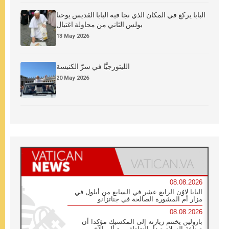
البابا يركع في المكان الذي نجا فيه البابا القديس يوحنا
بولس الثاني من محاولة اغتيال
13 May 2026
الليتورجيَّا في سرّ الكنيسة
20 May 2026
08.08.2026
البابا لاوُن الرابع عشر في السابع من أيلول في
مزار أم المشورة الصالحة في جناتزانو
08.08.2026
بارولين يختتم زيارته إلى المكسيك مؤكدا أن
صناعة السلام تبدأ بالتعاطف مع ألم الآخر