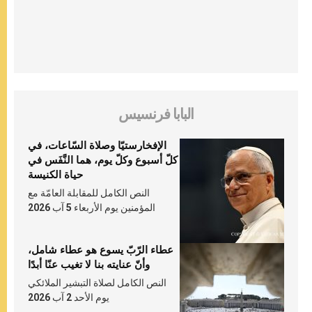
البابا فرنسيس
الإفخارستيّا وصلاة السّاعات، في
كلّ أسبوع وكلّ يوم، هما النَّفَس في
حياة الكنيسة
النص الكامل للمقابلة العامّة مع
المؤمنين يوم الأربعاء 5 آب 2026
عطاء الرّبّ يسوع هو عطاء شامل،
وأنّ عنايته بنا لا تغيب عنّا أبدًا
النص الكامل لصلاة التبشير الملائكي
يوم الأحد 2 آب 2026