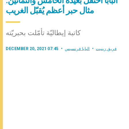
البابا احتفل بعيده الخامس والثمانين:
مثال حبر أعظم يُقبّل الغريب
كاتبة إيطاليّة تأمّلت بحبريّته
فريق زينيت
البابا فرنسيس
DECEMBER 20, 2021 07:45