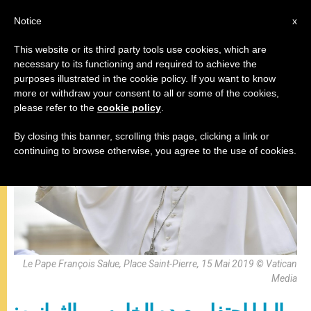
AR
Notice
x
This website or its third party tools use cookies, which are
necessary to its functioning and required to achieve the
البابا فرنسيس
purposes illustrated in the cookie policy. If you want to know
more or withdraw your consent to all or some of the cookies,
please refer to the
cookie policy
.
By closing this banner, scrolling this page, clicking a link or
continuing to browse otherwise, you agree to the use of cookies.
Le Pape François Salue, Place Saint-Pierre, 15 Mai 2019 © Vatican
Media