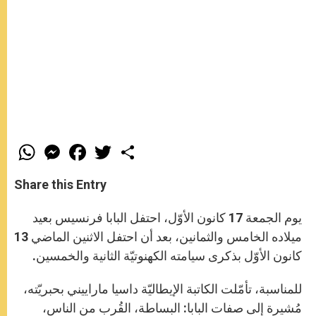
W
M
F
T
S
h
e
a
w
h
a
s
c
i
a
t
s
e
t
r
Share this Entry
s
e
b
t
e
A
n
o
e
p
g
o
r
يوم الجمعة 17 كانون الأوّل، احتفل البابا فرنسيس بعيد
p
e
k
r
ميلاده الخامس والثمانين، بعد أن احتفل الاثنين الماضي 13
كانون الأوّل بذكرى سيامته الكهنوتيّة الثانية والخمسين.
للمناسبة، تأمّلت الكاتبة الإيطاليّة داسيا ماراييني بحبريّته،
مُشيرة إلى صفات البابا: البساطة، القُرب من الناس،