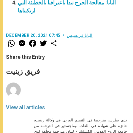
البابا: معالجة الجرح تبدأ باعترافنا بالخطيئة التي
ارتكبناها
البابا فرنسيس
DECEMBER 20, 2021 07:45
W
M
F
T
S
h
e
a
w
h
a
s
c
i
a
t
s
e
t
r
Share this Entry
s
e
b
t
e
A
n
o
e
p
g
o
r
فريق زينيت
p
e
k
r
View all articles
ندى بطرس مترجمة في القسم العربي في وكالة زينيت،
حائزة على شهادة في اللغات، وماجستير في الترجمة من
جامعة الروح القدس، الكسليك - لبنان مترجمة محلّفة لدى