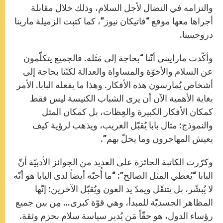
والتزامه في النضال لأجل السلام، وذلك خلال مقابلة
أجراها معها موقع “فاتيكان نيوز”، كما كتبت الزميلة مارينا
دروجينينا.
وأكّدت ماراييني أنّنا “بحاجة إلى مَثَله. فالجميع يتكلّمون
عن السلام والأخوّة والمساواة والعدالة لكنّنا بحاجة إلى
أشخاص يُمارسون هذه الأفكار. وهذا ما يفعله البابا. الأمر
بغاية الأهمية الآن أن يرى الشباب الكنيسة ليس فقط
كمكان الأفكار الكبيرة والعِظات، بل كمكان المثل
والنموذج: مثال بابا يُقبّل الغريب، ويذهب لرؤية كيف
يعيش المهاجرون وما يحلّ بهم”.
وكرّرت الكاتبة الحائزة على العديد من الجوائز الأدبيّة أنّ
البابا “يُعطي المثل الصالح”: “ما أُحبّه أيضاً لدى البابا هو أنّه
لا يُبشّر، بل يتنقّل ويمدّ يد العون ويُقبّل الآخرين: إنّها
المظاهر الجسديّة للمبدأ، وهي قوّة كبرى… مِن بين جميع
رؤساء الدول، هو حقّاً مَن يُدير سياسة سلام بحزم وثقة.