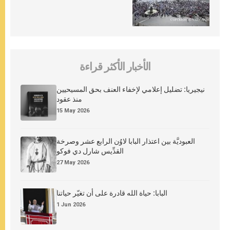
الأخبار الأكثر قراءة
نيجيريا: تضليل إعلامي لإخفاء العنف بحق المسيحيين
منذ عقود
15 May 2026
العبوديَّة بين اعتذار البابا لاوُن الرابع عشر وصرخة
القدِّيس شارل دي فوكو
27 May 2026
البابا: حياة الله قادرة على أن تغيّر حياتنا
1 Jun 2026