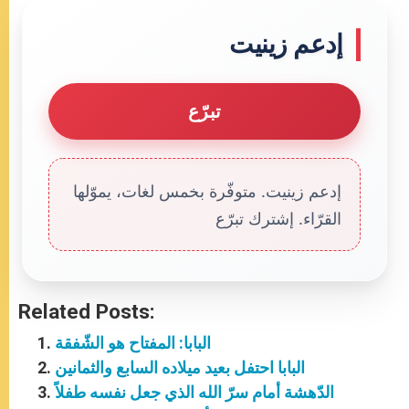
إدعم زينيت
تبرّع
إدعم زينيت. متوفّرة بخمس لغات، يموّلها
القرّاء. إشترك تبرّع
Related Posts:
البابا: المفتاح هو الشّفقة
البابا احتفل بعيد ميلاده السابع والثمانين
الدّهشة أمام سرّ الله الذي جعل نفسه طفلاً