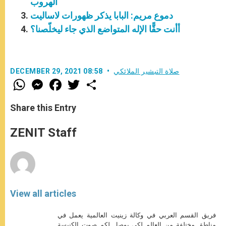
الهروب
دموع مريم: البابا يذكر ظهورات لاساليت
أأنت حقًّا الإله المتواضع الذي جاء ليخلّصنا؟
صلاة التبشير الملائكي
DECEMBER 29, 2021 08:58
W
M
F
T
S
h
e
a
w
h
a
s
c
i
a
t
s
e
t
r
Share this Entry
s
e
b
t
e
A
n
o
e
p
g
o
r
ZENIT Staff
p
e
k
r
View all articles
فريق القسم العربي في وكالة زينيت العالمية يعمل في
مناطق مختلفة من العالم لكي يوصل لكم صوت الكنيسة