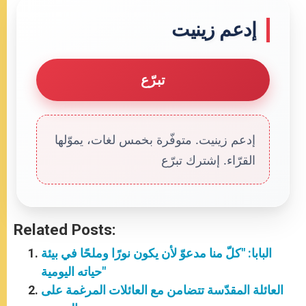
إدعم زينيت
تبرّع
إدعم زينيت. متوفّرة بخمس لغات، يموّلها
القرّاء. إشترك تبرّع
Related Posts:
البابا: "كلّ منا مدعوّ لأن يكون نورًا وملحًا في بيئة
حياته اليومية"
العائلة المقدّسة تتضامن مع العائلات المرغمة على