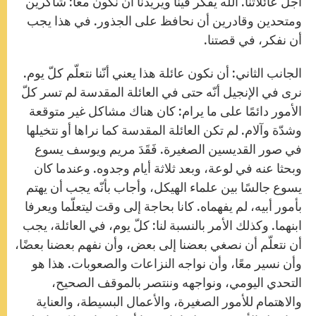
أجل عائلاتنا. الله يفكر فينا ويريدنا أن نكون معًا: شاكرين
ومتحدين وقادرين أن نحافظ على الجذور. في هذا يجب
أن نفكر، في قصتنا.
الجانب الثاني: أن نكون عائلة هذا يعني أنّنا نتعلّم كلّ يوم.
نرى في الإنجيل أنّه حتى في العائلة المقدسة لم تسر كلّ
الأمور دائمًا على ما يرام: كان هناك مشاكل غير متوقعة
وشدّة وآلام. لم تكن العائلة المقدسة كما نراها أو نتخيلها
في صور القديسين الصغيرة. فَقَدَ مريم ويوسف يسوع
وبحثا عنه في لوعة، وبعد ثلاثة أيام وجدوه. وعندما كان
يسوع جالسًا بين علماء الهيكل، وأجاب بأنّه يجب أن يهتم
بأمور أبيه، لم يفهماه. كانا بحاجة إلى وقت ليتعلّما ويعرفا
ابنهما. وكذلك الأمر بالنسبة لنا: كلّ يوم، في العائلة، يجب
أن نتعلّم أن نصغي بعضنا إلى بعض، وأن نفهم بعضنا بعضًا،
وأن نسير معًا، وأن نواجه النزاعات والصعوبات. هذا هو
التحدي اليومي، ونواجهه وننتصر بالموقف الصحيح،
والاهتمام للأمور الصغيرة، والأعمال البسيطة، والعناية