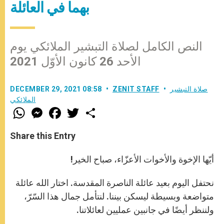
بهما في العائلة
النص الكامل لصلاة التبشير الملائكي يوم
الأحد 26 كانون الأوّل 2021
صلاة التبشير
ZENIT STAFF
DECEMBER 29, 2021 08:58
الملائكي
W
M
F
T
S
h
e
a
w
h
a
s
c
i
a
t
s
e
t
r
Share this Entry
s
e
b
t
e
A
n
o
e
p
g
o
r
أيّها الإخوة والأخوات الأعزّاء، صباح الخير!
p
e
k
r
نحتفل اليوم بعيد عائلة الناصرة المقدسة. اختار الله عائلة
متواضعة وبسيطة ليسكن بيننا. لنتأمل جمال هذا السّرّ،
ولننظر أيضًا في جانبين عمليين لعائلاتنا.