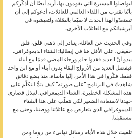
ليواصلوا المسيرة التي يقومون بها. أريد أيضًا أن أذكّركم
بأنّنا نقترب من اللقاء العالمي للعائلات، أدعوكم إلى أن
تستعدّوا لهذا الحدث لا سيّما بالصّلاة ولتعيشوه في
أبرشياتكم مع العائلات الأخرى.
وفي الحديث عن العائلة، يتبادر إلى ذهني قلق، قلق
حقيقي، على الأقل هنا في إيطاليا: الشتاء الديموغرافي.
يبدو أنّ العديد فقدوا حلم ورجاء المضي قدمًا مع أبناء
فيفضل العديد من الأزواج البقاء بدون أبناء أو مع ابن واحد
فقط. فكّروا في هذا الأمر، إنّها مأساة. منذ بضع دقائق
شاهدتُ في البرنامج ”على صورته“ كيف يتمُّ التكلّم على
هذه المشكلة الخطيرة، الشتاء الديمغرافي. لنبذل قصارى
جهدنا لاستعادة الضمير لكي نتغلّب على هذا الشتاء
الديموغرافي الذي يتعارض مع عائلاتنا ووطننا، وحتى مع
مستقبلنا.
تلقيت خلال هذه الأيام رسائل تهانىء من روما ومن