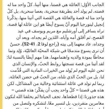
الجانب الأوّل: العائلة هي قصتنا، منها أتينا. كلّ واحد منا له
قصته. لم يولد أحد بطريقة سحرية، بعصا سحرية، بل كلّ
واحد منا له قصة والعائلة هي القصة التي أتينا منها. يذكّرنا
إنجيل ليتورجيا اليوم أنّ يسوع أيضًا هو ابن عائلة لها قصة.
نراه يسافر إلى أورشليم مع مريم ويوسف في عيد
الفصح. ثم أقلق أمه وأباه، اللذين لم يجداه، وبعد أن
وجداه، عاد معهما إلى بيته (راجع لوقا 2، 41-52). حسنٌ
أن نرى يسوع مندمجًا في شبكة المحبّة العائليّة، وُلِد ونما
محاطًا بمودة والديه واهتمامهما. هذا مهم أيضًا بالنسبة لنا:
لقد أتينا من قصة نسجتها روابط الحبّ، والإنسان الذي
نحن عليه اليوم لم يُولد من الخيرات المادية التي قُدِّمت
لنا، بل من الحبّ الذي نلناه، من الحبّ في حضن العائلة.
ربما لم نولد في عائلة استثنائية وخالية من المشاكل، لكن
هذه هي قصتنا – كلّ واحد يجب أن يفكّر: هذه قصتي –
هذه جذورنا: إذا قطعناها، تجف الحياة! لم يخلقنا الله لنكون
مغامرين منفردين، بل لنسير معًا. لنشكره ولنصل من