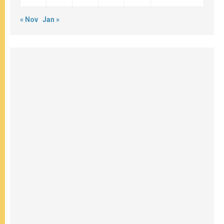
« Nov
Jan »