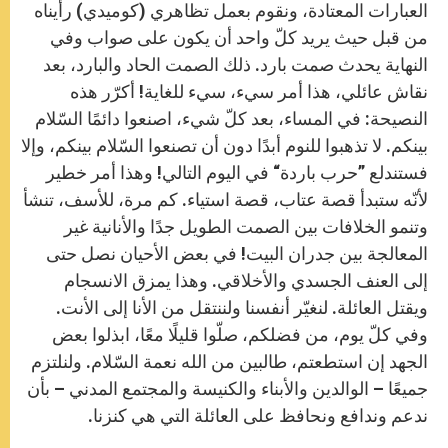
العبارات المعتادة، ونقوم بعمل تظاهري (كوميدي) رأيناه
من قبل حيث يريد كلّ واحد أن يكون على صواب وفي
النهاية يحدث صمت بارد. ذلك الصمت الحاد والبارد، بعد
نقاش عائلي، هذا أمر سيء، سيء للغاية! أكرّر هذه
النصيحة: في المساء، بعد كلّ شيء، اصنعوا دائمًا السّلام
بينكم. لا تذهبوا للنوم أبدًا دون أن تصنعوا السّلام بينكم، وإلا
فستندلع ”حرب باردة“ في اليوم التالي! وهذا أمر خطير
لأنّه ستبدأ قصة عتاب، قصة استياء. كم مرة، للأسف، تنشأ
وتنمو الخلافات بين الصمت الطويل جدًا والأنانية غير
المعالجة بين جدران البيت! في بعض الأحيان نصل حتى
إلى العنف الجسدي والأخلاقي. وهذا يمزق الانسجام
ويقتل العائلة. لنغيّر أنفسنا ولننتقل من الأنا إلى الأنت.
وفي كلّ يوم، من فضلكم، صلّوا قليلًا معًا، ابذلوا بعض
الجهد إن استطعتم، طالبين من الله نعمة السّلام. ولنلتزم
جميعًا – الوالدين والأبناء والكنيسة والمجتمع المدني – بأن
ندعم وندافع ونحافظ على العائلة التي هي كنزنا.