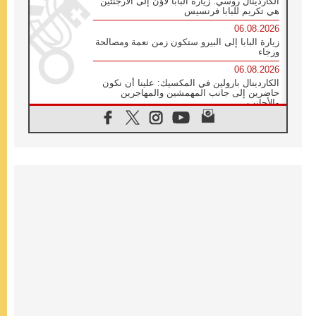
الكاردينال روسي: زيارة البابا لاوُن إلى الأرجنتين
هي تكريم للبابا فرنسيس
06.08.2026
زيارة البابا إلى البيرو ستكون زمن نعمة ومصالحة
ورجاء
06.08.2026
الكاردينال بارولين في المكسيك: علينا أن نكون
حاضرين إلى جانب المهمشين والمهاجرين
والأجانب
06.08.2026
البابا لاوُن الرابع عشر للشباب في أسيزي:
"أوروبا والعالم يبحثان اليوم عن قديسين جُدد
فيكم"
06.08.2026
البابا في أسيزي يتحدث إلى الشباب المشاركين
في لقاء الشباب الفرنسيسكاني
06.08.2026
البابا لاوُن الرابع عشر يبرق معزيا بوفاة
الكاردينال جوليو دوارتي لانغا
05.08.2026
في مقابلته العامة مع المؤمنين البابا لاوُن الرابع
عشر يواصل الحديث عن الدستور في الليتورجيا
المقدسة مسلطا الضوء على صلاة الكنيسة
05.08.2026