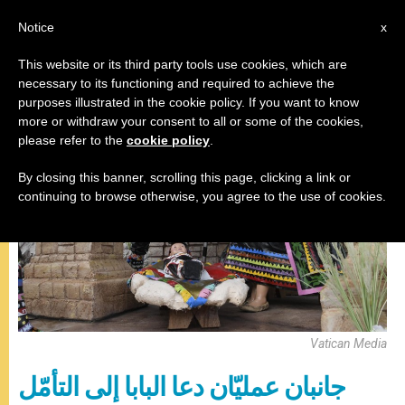
AR
Notice
x
This website or its third party tools use cookies, which are
necessary to its functioning and required to achieve the
صلاة التبشير الملائكي
purposes illustrated in the cookie policy. If you want to know
more or withdraw your consent to all or some of the cookies,
please refer to the
cookie policy
.
By closing this banner, scrolling this page, clicking a link or
continuing to browse otherwise, you agree to the use of cookies.
Vatican Media
جانبان عمليّان دعا البابا إلى التأمّل