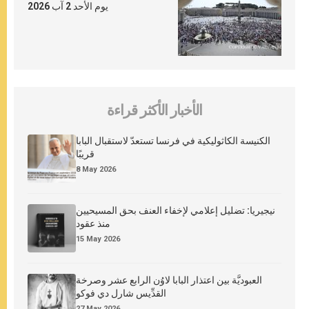
يوم الأحد 2 آب 2026
الأخبار الأكثر قراءة
الكنيسة الكاثوليكية في فرنسا تستعدّ لاستقبال البابا
قريبًا
8 May 2026
نيجيريا: تضليل إعلامي لإخفاء العنف بحق المسيحيين
منذ عقود
15 May 2026
العبوديَّة بين اعتذار البابا لاوُن الرابع عشر وصرخة
القدِّيس شارل دي فوكو
27 May 2026