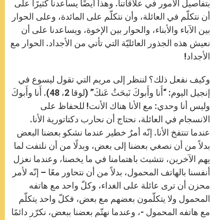
بتفاصيل الأمور في علاقاتنا. وهذا أيضًا يساعدنا كثيرًا على
أن نتكلّم في العائلة، وأن نتكلّم على المائدة، وعلى الحوار
بين الآباء والأبناء، والحوار بين الإخوة، ويساعدنا على أن
نعيش هذه الجذور العائليّة التي تأتي من الأجداد. الحوار مع
الأجداد!
وكيف نفعل ذلك؟ لننظر إلى مريم التي تقول ليسوع في
إنجيل اليوم: “أَنا وأَبوكَ نَبحَثُ عَنكَ” (لوقا 2، 48). أَنا وأَبوكَ
وليس أنا وحدي: مع الأنا هناك الأنت! للحفاظ على
الانسجام في العائلة، نحتاج أن نحارب دكتاتورية الأنا.
عندما تنتفخ الأنا. إنّه أمرٌ خطير عندما نشكو بعضنا البعض
بدلاً من أن نصغي بعضنا إلى بعض، وبدلًا من أن نلتفت لما
يهم الآخرين، نتشبث باهتمامنا في ما يخصنا، وعندما نعزل
أنفسنا بالهاتف المحمول، بدلاً من أن نتحاور معًا – إنّه لأمر
محزن أن ترى عائلة على الغداء، وكلّ واحد مع هاتفه
المحمول ولا يتكلّمون بعضهم مع بعض، فكلّ واحد يتكلّم
مع هاتفه المحمول -، وعندما نهتّم بعضنا ببعض، نكرّر دائمًا