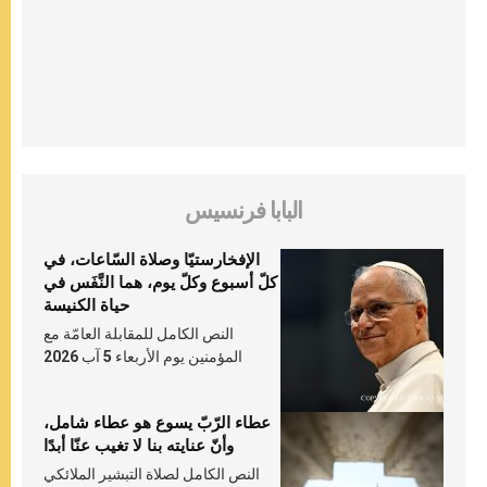
البابا فرنسيس
الإفخارستيّا وصلاة السّاعات، في
كلّ أسبوع وكلّ يوم، هما النَّفَس في
حياة الكنيسة
النص الكامل للمقابلة العامّة مع
المؤمنين يوم الأربعاء 5 آب 2026
عطاء الرّبّ يسوع هو عطاء شامل،
وأنّ عنايته بنا لا تغيب عنّا أبدًا
النص الكامل لصلاة التبشير الملائكي