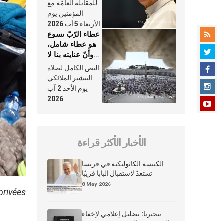
النَّفَس في حياة
للمقابلة العامّة مع
الكنيسة
المؤمنين يوم
الأربعاء 5 آب 2026
عطاء الرّبّ يسوع
هو عطاء شامل،
وأنّ عنايته بنا لا
تغيب عنّا أبدًا
النص الكامل لصلاة
التبشير الملائكي
يوم الأحد 2 آب
2026
الأخبار الأكثر قراءة
الكنيسة الكاثوليكية في فرنسا
تستعدّ لاستقبال البابا قريبًا
8 May 2026
privées
نيجيريا: تضليل إعلامي لإخفاء