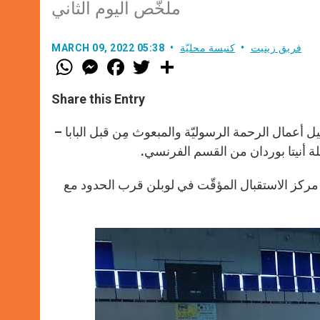
ملخّص اليوم الثاني
فريق زينيت
كنيسة محليّة
MARCH 09, 2022 05:38
W
M
F
T
S
h
e
a
w
h
a
s
c
i
a
t
s
e
t
r
Share this Entry
s
e
b
t
e
A
n
o
e
p
g
o
r
رايفسكي – وكيل أعمال الرحمة الرسوليّة والمبعوث مِن قبل البابا –
p
e
k
r
 الاثنين 7 آذار، فزار اللاجئين في مركز الاستقبال المؤقّت في لوبلن قرب الحدود مع