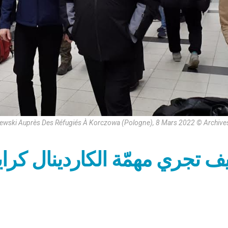
jewski Auprès Des Réfugiés À Korczowa (Pologne), 8 Mars 2022 © Archive
ف تجري مهمّة الكاردينال كر