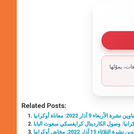
ت، يموّلها
Related Posts:
ين نشرة الأربعاء 9 آذار 2022: معاناة أوكرانيا
رانيا: وصول الكاردينال كرايفسكي مبعوث البابا
نشرة الثلاثاء 15 آذار 2022: مخاض أوكرانيا