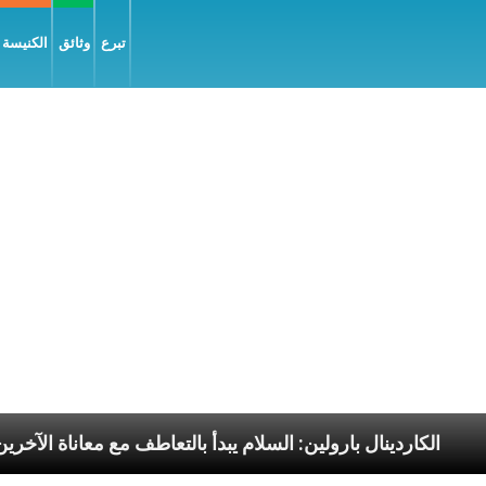
تبرع
وثائق
الكنيسة و
 البابا الرسوليّة
الكاردينال بارولين: السلام يبدأ بالت