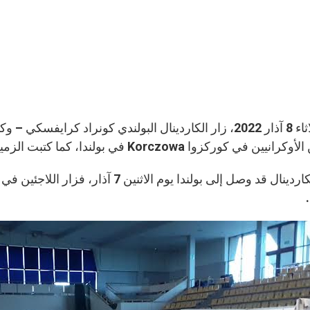
يوم الثلاثاء 8 آذار 2022، زار الكاردينال البولندي كونراد ك
 كوركزوا Korczowa في بولندا، كما كتبت الزميلة أنيتا بوردان من القسم الفرنسي.
وكان الكاردينال قد وصل إلى بولندا يوم