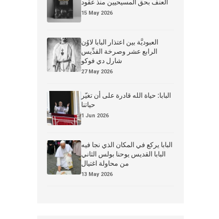
العنف بحق المسيحيين منذ عقود
15 May 2026
العبوديَّة بين اعتذار البابا لاوُن
الرابع عشر وصرخة القدِّيس
شارل دي فوكو
27 May 2026
البابا: حياة الله قادرة على أن تغيّر
حياتنا
1 Jun 2026
البابا يركع في المكان الذي نجا فيه
البابا القديس يوحنا بولس الثاني
من محاولة اغتيال
13 May 2026