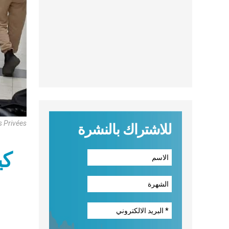
s Privées
للاشتراك بالنشرة
كي