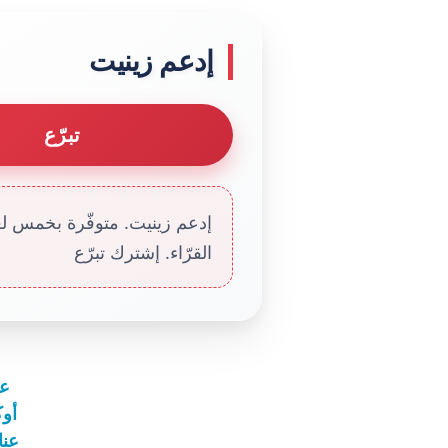
إدعم زينيت
تبرّع
إدعم زينيت. متوفّرة بخمس لغا
القرّاء. إشترك تبرّع
عناو
أوك
عناوين 