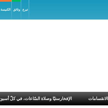
تبرع
وثائق
الكنيسة و
ء تناغم في عصر الانقسامات
الإفخارستيّا وصلاة السّاعات