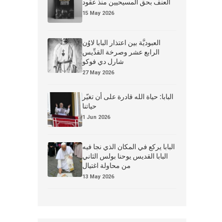
العنف بحق المسيحيين منذ عقود
15 May 2026
العبوديَّة بين اعتذار البابا لاوُن
الرابع عشر وصرخة القدِّيس
شارل دي فوكو
27 May 2026
البابا: حياة الله قادرة على أن تغيّر
حياتنا
1 Jun 2026
البابا يركع في المكان الذي نجا فيه
البابا القديس يوحنا بولس الثاني
من محاولة اغتيال
13 May 2026