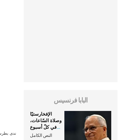
البابا فرنسيس
الإفخارستيّا
وصلاة السّاعات،
في كلّ أسبوع
وكلّ يوم، هما
ندى بطرس 
النص الكامل