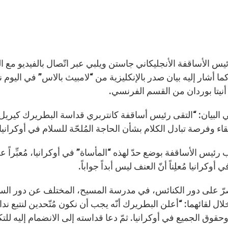
20، كما أشار إليه بيان صدر بالإنكليزية من “لامبيث بالاس” في اليوم
 أنيتا بوردان من القسم الفرنسي.
 البيان: “التقى رئيس أساقفة كانتربري قداسة البطريرك كيريل
اء وفرصة تبادل الكلام بشأن الحاجة المُلحّة للسلام في أوكرانيا”
 رئيس الأساقفة بوضع حدّ لهذه “المأساة” في أوكرانيا، مُعبِّرا
أوكرانيا مُعلِناً أنّ العنف ليس أبداً جواباً.
رّ على دور الكنائس، في مدرسة المسيح، المختلف عن دور السياس
ال لقائهما: “أعلن البطريرك أنّه يجب أن نكون مُتّحدين لنتبع ند
وحقوق الجميع في أوكرانيا. ثمّ دعا قداسته إلى الانضمام إليه لل