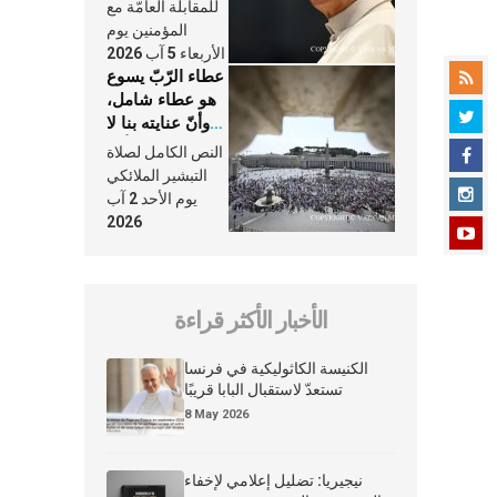
النَّفَس في حياة
للمقابلة العامّة مع
الكنيسة
المؤمنين يوم
الأربعاء 5 آب 2026
عطاء الرّبّ يسوع
هو عطاء شامل،
وأنّ عنايته بنا لا
تغيب عنّا أبدًا
النص الكامل لصلاة
التبشير الملائكي
يوم الأحد 2 آب
2026
الأخبار الأكثر قراءة
الكنيسة الكاثوليكية في فرنسا
تستعدّ لاستقبال البابا قريبًا
8 May 2026
نيجيريا: تضليل إعلامي لإخفاء