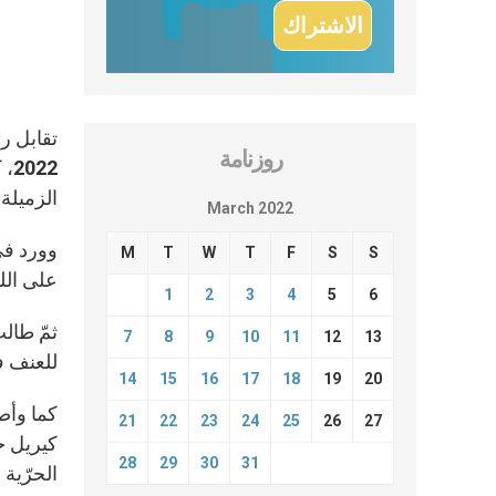
روزنامة
22
الزميلة
March 2022
وورد في
M
T
W
T
F
S
S
على اللق
1
2
3
4
5
6
ثمّ طالب
7
8
9
10
11
12
13
للعنف في 
14
15
16
17
18
19
20
كما وأص
21
22
23
24
25
26
27
كيريل خل
28
29
30
31
الحرّية 