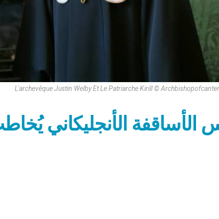
L'archevêque Justin Welby Et Le Patriarche Kirill © Archbishopofcante
 الأساقفة الأنجليكاني يُخا