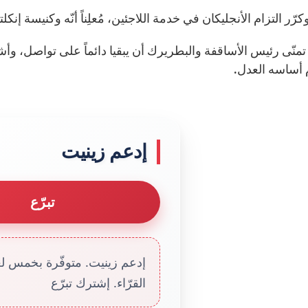
وكرّر التزام الأنجليكان في خدمة اللاجئين، مُعلِناً أنّه وكنيسة إن
، تمنّى رئيس الأساقفة والبطريرك أن يبقيا دائماً على تواصل، 
أساسه العدل.
إدعم زينيت
تبرّع
إدعم زينيت. متوفّرة بخمس لغا
القرّاء. إشترك تبرّع