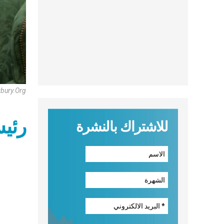
rbury.Org
رئيس
للاشتراك بالنشرة