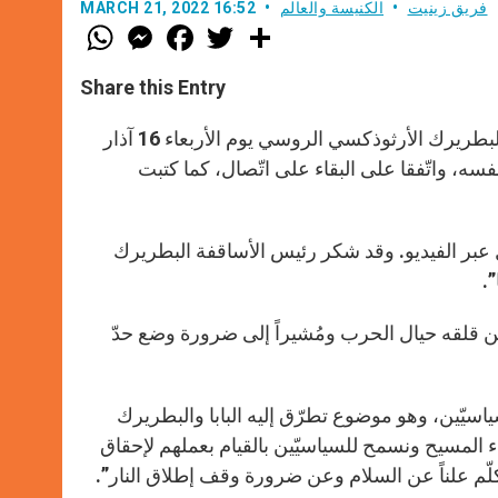
فريق زينيت
الكنيسة والعالم
MARCH 21, 2022 16:52
W
M
F
T
S
h
e
a
w
h
a
s
c
i
a
t
s
e
t
r
Share this Entry
s
e
b
t
e
A
n
o
e
p
g
o
r
تقابل رئيس الأساقفة الأنجليكاني جاستن ويلبي عبر اتّصال بالفيديو مع البطريرك الأرثوذكسي الروسي يوم الأربعاء 16 آذار
p
e
k
 نفسه، واتّفقا على البقاء على اتّصال، كما كتبت
r
 عبر الفيديو. وقد شكر رئيس الأساقفة البطريرك
.
ً عن قلقه حيال الحرب ومُشيراً إلى ضرورة وضع حدّ
يّين، وهو موضوع تطرّق إليه البابا والبطريرك
اء المسيح ونسمح للسياسيّين بالقيام بعملهم لإحقاق
تكلّم علناً عن السلام وعن ضرورة وقف إطلاق النار”.