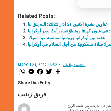
Related Posts:
عناوين نشرة الاثنين 21 آذار 2022: الله يثق بنا
: في عيون كهنتنا ومتطوّعينا، رأيتُ نصر أوكرانيا
هدنة بين أوكرانيا وروسيا لمناسبة عيد الميلاد
ا: صلاة مسكونية من أجل السلام في أوكرانيا
الكنيسة والعالم
MARCH 21, 2022 16:52
W
M
F
T
S
h
e
a
w
h
a
s
c
i
a
t
s
e
t
r
Share this Entry
s
e
b
t
e
A
n
o
e
p
g
o
r
فريق زينيت
p
e
k
r
ير في الترجمة من جامعة الروح
بنان مترجمة محلّفة لدى المحاكم