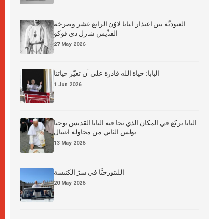
العبوديَّة بين اعتذار البابا لاوُن الرابع عشر وصرخة
القدِّيس شارل دي فوكو
27 May 2026
البابا: حياة الله قادرة على أن تغيّر حياتنا
1 Jun 2026
البابا يركع في المكان الذي نجا فيه البابا القديس يوحنا
بولس الثاني من محاولة اغتيال
13 May 2026
الليتورجيَّا في سرّ الكنيسة
20 May 2026