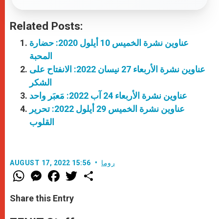
Related Posts:
عناوين نشرة الخميس 10 أيلول 2020: حضارة
المحبة
عناوين نشرة الأربعاء 27 نيسان 2022: الانفتاح على
الشكر
عناوين نشرة الأربعاء 24 آب 2022: مَعبَر واحد
عناوين نشرة الخميس 29 أيلول 2022: تحرير
القلوب
روما
AUGUST 17, 2022 15:56
W
M
F
T
S
h
e
a
w
h
a
s
c
i
a
t
s
e
t
r
Share this Entry
s
e
b
t
e
A
n
o
e
p
g
o
r