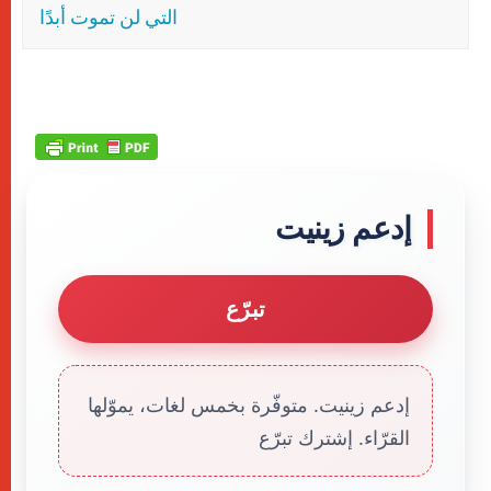
التي لن تموت أبدًا
إدعم زينيت
تبرّع
إدعم زينيت. متوفّرة بخمس لغات، يموّلها
القرّاء. إشترك تبرّع