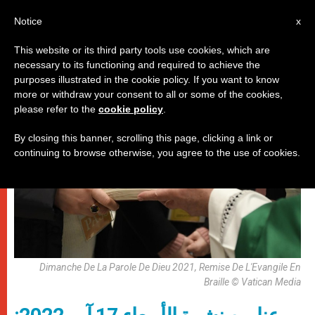
AR
Notice
x
This website or its third party tools use cookies, which are
necessary to its functioning and required to achieve the
روما
purposes illustrated in the cookie policy. If you want to know
more or withdraw your consent to all or some of the cookies,
please refer to the
cookie policy
.
By closing this banner, scrolling this page, clicking a link or
continuing to browse otherwise, you agree to the use of cookies.
Dimanche De La Parole De Dieu 2021, Remise De L'Evangile En
Braille © Vatican Media