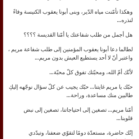
وهكذا تأمّنت مياه الدّير، وبنى أبونا يعقوب الكنيسة وفاءً
لنذره…
هل أجمل من طلب شفاعتك يا أمّنا القديسة ؟؟؟؟
لطالما دعا أبونا يعقوب المؤمنين إلى طلب شفاعة مريم ،
واعتبر أنّ لا أحد يستطيع العيش بدون مريم…
لأنّك أمّ الله، ومحبّتك تفوق كلّ محبّة…
حبّك يا مريم غايتنا… حبّك يجيب عن كلّ سؤال نوجّهه إليكِ
طالبين منك مساعدة، وراحة…
أمّنا مريم… تصغين إلى احتياجاتنا، تصغين إلى نبض
قلوبنا…
إنّك حاضرة، مستعدّة دومًا لتقوّي ضعفنا، وتبدّدي