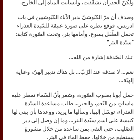
ولكنّ الجدران تشقّقت، وانسابت المياه إلى الخارج.
وصدف أن مرّ الكبّوشيّ بدير الآباء الكبّوشيين في باب
ادريس، فوقع نظره على صورة عتيقة للسّيدة العذراء
تحمل الطّفل يسوع، وأمامها بئر، وتحت الصّورة كتابة:
“سيّدة البئر”
تلك الصّدفة إشارة من الله…
نعم… لا صدفة عند الرّبّ… بل هناك تدبير إلهيّ، وعناية
إلهيّة…
حمل أبونا يعقوب الصّورة، وشعر بأنّ السّماء تمطر عليه
ماساتٍ من النّعم، والخير… طلب مساعدة السيّدة
العذراء، توسّل إليها، وسألها ما يريد، ووعدها بأن يبني لها
كنيسة على اسم سيّدة البئر… وما إن وصل إلى دير
الصّليب، حتى التقى بمن ساعده من خلال مشورةٍ
يستطيع من خلالها، حفظ الماء في البئر.