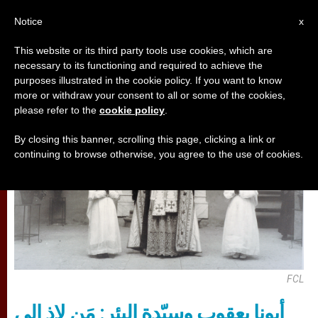
AR
Notice
x
This website or its third party tools use cookies, which are
necessary to its functioning and required to achieve the
,
تأمّلات
مريم وأعياد مريمية
purposes illustrated in the cookie policy. If you want to know
more or withdraw your consent to all or some of the cookies,
please refer to the
cookie policy
.
By closing this banner, scrolling this page, clicking a link or
continuing to browse otherwise, you agree to the use of cookies.
FCL
أبونا يعقوب وسيّدة البئر: مَن لاذ إلى