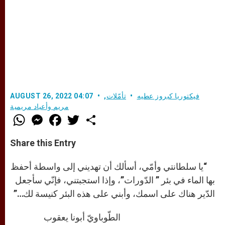
فيكتوريا كيروز عطيه
تأمّلات
,
AUGUST 26, 2022 04:07
مريم وأعياد مريمية
W
M
F
T
S
h
e
a
w
h
a
s
c
i
a
t
s
e
t
r
Share this Entry
s
e
b
t
e
A
n
o
e
p
g
o
r
“يا سلطانتي وأمّي، أسألك أن تهديني إلى واسطة أحفظ
p
e
k
r
بها الماء في بئر ” الدّورات”، وإذا استجبتني، فإنّي سأجعل
الدّير هناك على اسمك، وأبني على هذه البئر كنيسة لك…”
الطّوباويّ أبونا يعقوب