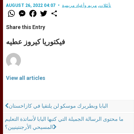
تأمّلات
,
مريم وأعياد مريمية
AUGUST 26, 2022 04:07
W
M
F
T
S
h
e
a
w
h
a
s
c
i
a
t
s
e
t
r
Share this Entry
s
e
b
t
e
A
n
o
e
p
g
o
r
فيكتوريا كيروز عطيه
p
e
k
r
View all articles
البابا وبطريرك موسكو لن يلتقيا في كازاخستان
ما محتوى الرسالة الجميلة التي كتبها البابا لأساتذة التعليم
المسيحي الأرجنتينيين؟