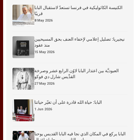
الكنيسة الكاثوليكية في فرنسا تستعدّ لاستقبال البابا
قريبًا
8 May 2026
نيجيريا: تضليل إعلامي لإخفاء العنف بحق المسيحيين
منذ عقود
15 May 2026
العبوديَّة بين اعتذار البابا لاوُن الرابع عشر وصرخة
القدِّيس شارل دي فوكو
27 May 2026
البابا: حياة الله قادرة على أن تغيّر حياتنا
1 Jun 2026
البابا يركع في المكان الذي نجا فيه البابا القديس يوحنا
بولس الثاني من محاولة اغتيال