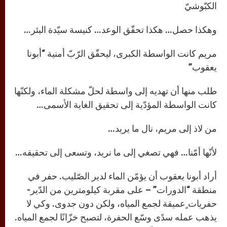
الكبّوشيّ
وهكذا حصل… هكذا تحقّق الوعد… كنيسة سيّدة البئر…
مريم كانت الواسطة الكبرى، ليحقّق الرّبّ أمنية “أبونا
يعقوب”
طلب منها أن تهديه إلى واسطة لحلّ مشكلة الماء، ولكنّها
كانت الواسطة المؤدّية إلى تحقيق الغاية الأسمى…
من لاذ إلى مريم، نال ما يريد…
لأنّها أمّنا… فهي تصغي إلى ما نريد، وتسعى إلى تحقيقه…
أراد أبونا يعقوب أن يؤمّن الماء لدير الصّليب. حفر في
منطقة “الدورات” – على مقربة كيلومترين من الدّير-
حفريات ٍعميقة لجمع المياه، ولكن دون جدوى. وكي لا
يذهب عمله سدًى وسّع الحفرة، لتصبح خزّانًا لجمع المياه.