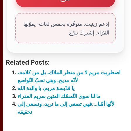
إدعم زينيت. متوفّرة بخمس لغات، يموّلها
القرّاء. إشترك تبرّع
Related Posts:
اضطربت مريم لا من منظر الملاك، بل من كلامه،
لأنّه مديح، وهي تحبّ التّواضع
يا قدّيسة مريم، يا والدة الله
ما لنا سوى التّمسّك المتين بمريم العذراء
لأنّها أمّنا….فهي تصغي إلى ما نريد، وتسعى إلى
تحقيقه