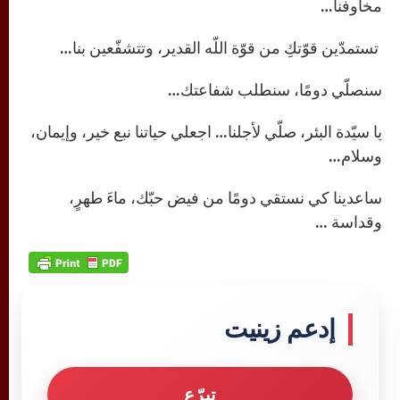
مخاوفنا…
تستمدّين قوّتكِ من قوّة اللّه القدير، وتتشفّعين بنا…
سنصلّي دومًا، سنطلب شفاعتك…
يا سيّدة البئر، صلّي لأجلنا… اجعلي حياتنا نبع خير، وإيمان،
وسلام…
ساعدينا كي نستقي دومًا من فيض حبّك، ماءَ طهرٍ،
وقداسة …
إدعم زينيت
تبرّع