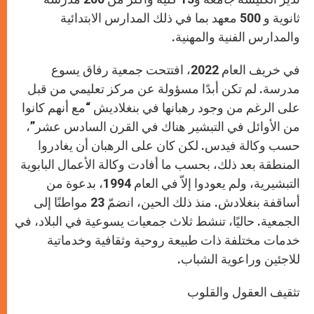
ثانوية و 500 معهد بما في ذلك المدارس الابتدائية
والمدارس الفنية والمهنية.
في خريف العام 2022، افتتحت جمعية رفاق يسوع
مدرسة. لم تكن أبدًا مسؤولة عن مركز تعليمي من قبل
على الرغم من وجود رهبانها في بنغلاديش “مع أنهم كانوا
من الأوائل في التبشير هناك في القرن السادس عشر”،
حسب وكالة فيدس. لكن كان على الرهبان أن يغادروا
المنطقة بعد ذلك، بحسب ما أفادت وكالة الأعمال البابوية
التبشيرية، ولم يعودوا إلاّ في العام 1994، بدعوة من
أساقفة بنغلادش. منذ ذلك الحين، انضمّ 23 مواطنًا إلى
الجمعية. حاليًا، تنشط ثلاث جمعيات يسوعية في البلاد، في
خدمات مختلفة ذات طبيعة روحية وثقافية وخدماتية
للاجئين وراعوية الشباب.
تثقيف العقول والقلوب