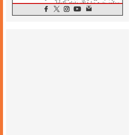
ستكون بشرى سارة للأوروغواي بأكملها
07.08.2026
الفاتيكان يعلن برنامج الزيارة الرسولية للبابا لاوُن
الرابع عشر إلى فرنسا
07.08.2026
في الذكرى الـ ٨١ لحادثة هيروشيما الكنيسة في
اليابان تنظم ١٠ أيام للصلاة على نية السلام
07.08.2026
الكنيسة في الأوروغواي: زيارة البابا ستعزز
الإيمان والرجاء
06.08.2026
الاجتماع الشهري للمطارنة الموارنة
06.08.2026
الكاردينال روسي: زيارة البابا لاوُن إلى الأرجنتين
هي تكريم للبابا فرنسيس
06.08.2026
زيارة البابا إلى البيرو ستكون زمن نعمة ومصالحة
ورجاء