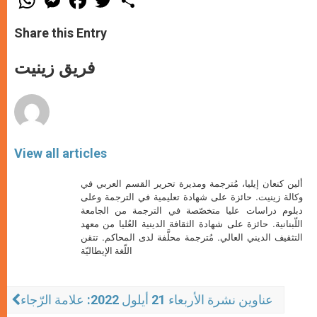
h
e
a
w
h
a
s
c
i
a
t
s
e
t
r
Share this Entry
s
e
b
t
e
A
n
o
e
p
g
o
r
فريق زينيت
p
e
k
r
View all articles
ألين كنعان إيليا، مُترجمة ومديرة تحرير القسم العربي في
وكالة زينيت. حائزة على شهادة تعليمية في الترجمة وعلى
دبلوم دراسات عليا متخصّصة في الترجمة من الجامعة
اللّبنانية. حائزة على شهادة الثقافة الدينية العُليا من معهد
التثقيف الديني العالي. مُترجمة محلَّفة لدى المحاكم. تتقن
اللّغة الإيطاليّة
عناوين نشرة الأربعاء 21 أيلول 2022: علامة الرّجاء