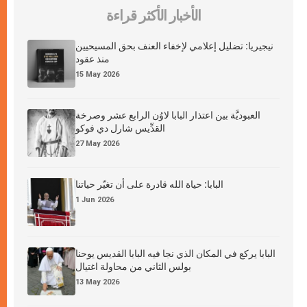
الأخبار الأكثر قراءة
نيجيريا: تضليل إعلامي لإخفاء العنف بحق المسيحيين
منذ عقود
15 May 2026
العبوديَّة بين اعتذار البابا لاوُن الرابع عشر وصرخة
القدِّيس شارل دي فوكو
27 May 2026
البابا: حياة الله قادرة على أن تغيّر حياتنا
1 Jun 2026
البابا يركع في المكان الذي نجا فيه البابا القديس يوحنا
بولس الثاني من محاولة اغتيال
13 May 2026