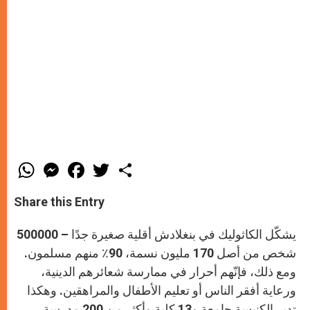
W
M
F
T
S
h
e
a
w
h
a
s
c
i
a
t
s
e
t
r
Share this Entry
s
e
b
t
e
A
n
o
e
p
g
o
r
يشكّل الكاثوليك في بنغلادش أقلية صغيرة جدًا – 500000
p
e
k
r
شخص من أصل 170 مليون نسمة، 90٪ منهم مسلمون.
ومع ذلك، فإنّهم أحرار في ممارسة شعائرهم الدينية،
ورعاية أفقر الناس أو تعليم الأطفال والمراهقين. وهكذا
تدير الكنيسة جامعة و13 كلية وأكثر من 200 مدرسة