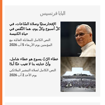
البابا فرنسيس
الإفخارستيّا وصلاة السّاعات، في
كلّ أسبوع وكلّ يوم، هما النَّفَس في
حياة الكنيسة
النص الكامل للمقابلة العامّة مع
المؤمنين يوم الأربعاء 5 آب 2026
عطاء الرّبّ يسوع هو عطاء شامل،
وأنّ عنايته بنا لا تغيب عنّا أبدًا
النص الكامل لصلاة التبشير الملائكي
يوم الأحد 2 آب 2026