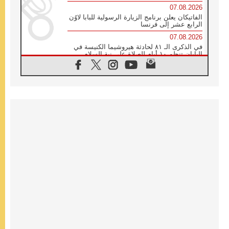
07.08.2026
الفاتيكان يعلن برنامج الزيارة الرسولية للبابا لاوُن
الرابع عشر إلى فرنسا
07.08.2026
في الذكرى الـ ٨١ لحادثة هيروشيما الكنيسة في
اليابان تنظم ١٠ أيام للصلاة على نية السلام
07.08.2026
الكنيسة في الأوروغواي: زيارة البابا ستعزز
الإيمان والرجاء
06.08.2026
الاجتماع الشهري للمطارنة الموارنة
06.08.2026
الكاردينال روسي: زيارة البابا لاوُن إلى الأرجنتين
هي تكريم للبابا فرنسيس
06.08.2026
زيارة البابا إلى البيرو ستكون زمن نعمة ومصالحة
ورجاء
06.08.2026
الكاردينال بارولين في المكسيك: علينا أن نكون
حاضرين إلى جانب المهمشين والمهاجرين
والأجانب
06.08.2026
البابا لاوُن الرابع عشر للشباب في أسيزي: