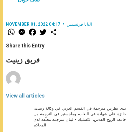
البابا فرنسيس
NOVEMBER 01, 2022 04:17
W
M
F
T
S
h
e
a
w
h
a
s
c
i
a
t
s
e
t
r
Share this Entry
s
e
b
t
e
A
n
o
e
p
g
o
r
فريق زينيت
p
e
k
r
View all articles
ندى بطرس مترجمة في القسم العربي في وكالة زينيت،
حائزة على شهادة في اللغات، وماجستير في الترجمة من
جامعة الروح القدس، الكسليك - لبنان مترجمة محلّفة لدى
المحاكم