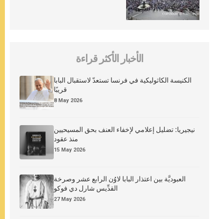
الأخبار الأكثر قراءة
الكنيسة الكاثوليكية في فرنسا تستعدّ لاستقبال البابا
قريبًا
8 May 2026
نيجيريا: تضليل إعلامي لإخفاء العنف بحق المسيحيين
منذ عقود
15 May 2026
العبوديَّة بين اعتذار البابا لاوُن الرابع عشر وصرخة
القدِّيس شارل دي فوكو
27 May 2026