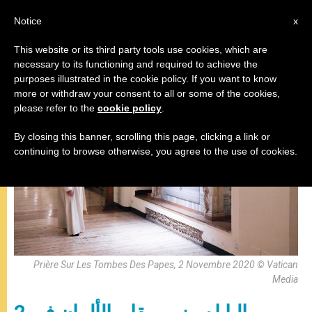
AR
Notice
x
This website or its third party tools use cookies, which are
necessary to its functioning and required to achieve the
البابا فرنسيس
purposes illustrated in the cookie policy. If you want to know
more or withdraw your consent to all or some of the cookies,
please refer to the
cookie policy
.
By closing this banner, scrolling this page, clicking a link or
continuing to browse otherwise, you agree to the use of cookies.
Prière Sur Les Tombes Des Papes, 2 Novembre 2020 © Vatican
Media