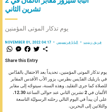
البابا سيزور مقابر الألمان في 2
تشرين الثاني
يوم تذكار الموتى المؤمنين
فريق زينيت
البابا فرنسيس
NOVEMBER 01, 2022 04:17
W
M
F
T
S
h
e
a
w
h
a
s
c
i
a
t
s
e
t
r
Share this Entry
s
e
b
t
e
A
n
o
e
p
g
o
r
يوم تذكار الموتى المؤمنين، تحديداً بعد الاحتفال بالقدّاس
p
e
k
r
في بازيليك القدّيس بطرس، يزور الأب الأقدس المقابر
للصلاة كما جرى التقليد. وهذه السنة، سيتوجّه إلى مقابر
الألمان في 2 تشرين الثاني عند حوالى الساعة 12.30،
على أن يبدأ في اليوم التالي رحلته الرسوليّة التاسعة
والثلاثين إلى البحرين.