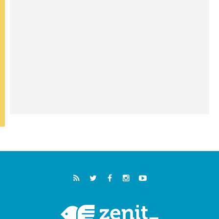
"أوروبا والعالم يبحثان اليوم عن قديسين جُدد
فيكم"