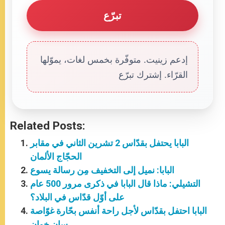
تبرّع
إدعم زينيت. متوفّرة بخمس لغات، يموّلها
القرّاء. إشترك تبرّع
Related Posts:
البابا يحتفل بقدّاس 2 تشرين الثاني في مقابر
الحجّاج الألمان
البابا: نميل إلى التخفيف مِن رسالة يسوع
التشيلي: ماذا قال البابا في ذكرى مرور 500 عام
على أوّل قدّاس في البلاد؟
البابا احتفل بقدّاس لأجل راحة أنفس بحّارة غوّاصة
سان خوان