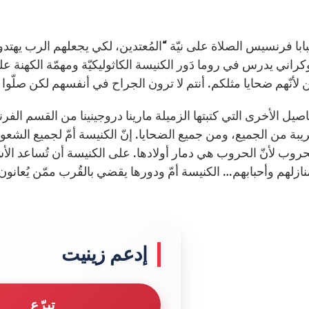
با فرنسيس الصلاة على نيّة “المُعتدين، لكي يجعلهم الرب يهتدون
كراني يدرس في روما دَور الكنيسة الكاثوليكيّة ومهمّة الكهنة ع
ن لأنّهم ضحايا مثلكم. أنتم لا ترون الجراح في أنفسهم لكن صلّوا 
صيل الأخرى التي كتبتها الزميلة مارينا دروجينينا من القسم الفرن
بة من الجميع، ومن جميع الضحايا. إنّ الكنيسة أمّ لجميع الشعوب. 
حروب لأنّ الحروب هي دمار أولادها. على الكنيسة أن تُساعد الأش
ازلهم وأحبابهم… الكنيسة أمّ ودورها يقضي بالقُرب ممّن يُعانون ق
إدعم زينيت
تبرّع