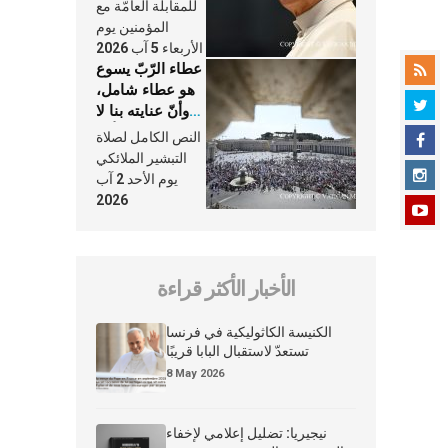
النَّفَس في حياة
للمقابلة العامّة مع
الكنيسة
المؤمنين يوم
الأربعاء 5 آب 2026
عطاء الرّبّ يسوع
هو عطاء شامل،
وأنّ عنايته بنا لا
تغيب عنّا أبدًا
النص الكامل لصلاة
التبشير الملائكي
يوم الأحد 2 آب
2026
الأخبار الأكثر قراءة
الكنيسة الكاثوليكية في فرنسا
تستعدّ لاستقبال البابا قريبًا
8 May 2026
نيجيريا: تضليل إعلامي لإخفاء