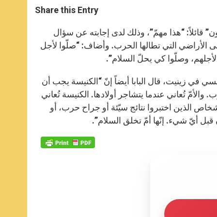
t
s
e
t
r
Share this Entry
s
e
b
t
e
A
n
o
e
p
g
o
r
” قائلاً: “هذا مهمّ”، وذلك لدى إجابته عن سؤال
p
e
k
لى الأراضي التي تطالها الحرب. وأضاف: “صلّوا لأجل
r
لأجلهم، وصلّوا كي يحلّ السلام”.
سي في زينيت، قال البابا أيضاً إنّ “الكنيسة يجب أن
والأمّ تُعاني عندما يتشاجر أولادها. الكنيسة تُعاني
خاص الذين اختبروا نتائج سيّئة أو جراح حرب، أو
بل أيّ شيء. إنّها أمّ تخلق السلام”.