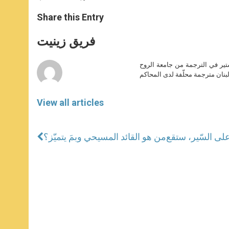
a
s
c
i
a
t
s
e
t
r
Share this Entry
s
e
b
t
e
A
n
o
e
p
g
o
r
فريق زينيت
p
e
k
r
ير في الترجمة من جامعة الروح
بنان مترجمة محلّفة لدى المحاكم
View all articles
على السّير، ستقع
من هو القائد المسيحي وبمَ يتميّز؟