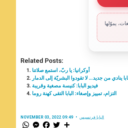
ت، يموّلها
Related Posts:
أوكرانيا: يا ربّ، استمع صلاتنا
بابا ينادي من جديد… لا تقودوا البشريّة إلى الدمار
فيديو البابا: كنيسة مصغية وقريبة
التزام، تمييز وإصغاء: البابا التقى كهنة روما
البابا فرنسيس
NOVEMBER 03, 2022 09:49
W
M
F
T
S
h
e
a
w
h