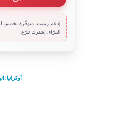
إدعم زينيت. متوفّرة بخمس لغا
القرّاء. إشترك تبرّع
أوكرانيا: ال