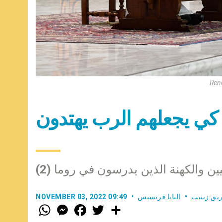
Ren
ّوا كي يجعلهم الرب يهتدون
كيين والكهنة الذين يدرسون في روما (2)
يق زينيت
البابا فرنسيس
NOVEMBER 03, 2022 09:49
W
M
F
T
S
h
e
a
w
h
a
s
c
i
a