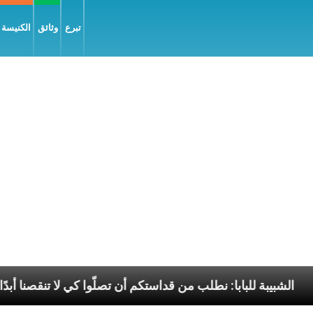
تبرع
وثائق
الكنيسة و
ل السّلام
الشبيبة للبابا: نطلب من قداستكم أن تصلّوا ك