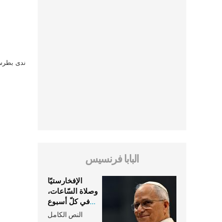
ندى بطرس 
البابا فرنسيس
الإفخارستيّا
وصلاة السّاعات،
في كلّ أسبوع
وكلّ يوم، هما
النص الكامل