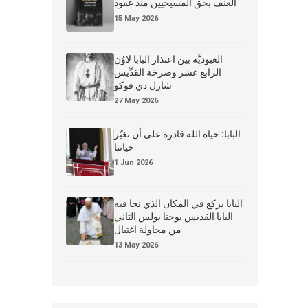
العنف بحق المسيحيين منذ عقود
15 May 2026
العبوديَّة بين اعتذار البابا لاوُن
الرابع عشر وصرخة القدِّيس
شارل دي فوكو
27 May 2026
البابا: حياة الله قادرة على أن تغيّر
حياتنا
1 Jun 2026
البابا يركع في المكان الذي نجا فيه
البابا القديس يوحنا بولس الثاني
من محاولة اغتيال
13 May 2026