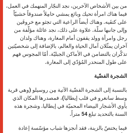
من بين الأشخاص الآخرين، نجد النجّار المنهمك في العمل،
فيما هناك امرأة تحيك وبائع يمشي حامِلاً صندوقاً خشبيّاً
على كتفَيه. وهناك أيضاً الراعية التي تجثو مع خروفَين
وإلى جانبها سلّة. علاوة على ذلك، نجد عائلة مؤلّفة من
رجل وامرأة وولد يقفون أمام المغارة، وهناك ولدان
آخران يمثّلان آمال الحياة والعالم، بالإضافة إلى شخصيّتين
تذكّران بالتضامن في الأماكن الجبليّة. أمّا المجوس فهم
على طول المنحدر المُؤدّي إلى المغارة.
الشجرة الفضّية
بالنسبة إلى الشجرة الفضّية الآتية مِن روسيلو (وهي قرية
وسط سانغرو في قلب إيطاليا)، فمصدرها المكان الذي
يأوي الأشجار البيضاء المحميّة في إيطاليا. وشجرة هذه
السنة بالتحديد تبلغ 54 متراً.
فيما يختصّ بالزينة، فقد أنجزها شباب مؤسّسة إعادة