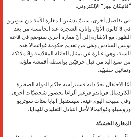
“فاتيكان نيوز” الإلكتروني.
في تفاصيل أخرى، سيتمّ تدشين المغارة الآتية من سوتريو
في 3 كانون الأوّل وإنارة الشجرة عند الخامسة من بعد
الظهر، مع الإشارة إلى أنّ مغارة أخرى ستوضع في قاعة
بولس السادس وهي من تقديم حكومة غواتيمالا هذه
السنة. وهي عبارة عن تمثيل للعائلة المقدّسة و3 ملائكة
من صنع اليد من قبل حرفيّين بواسطة أقمشة ملوّنة
وتماثيل خشبيّة.
أمّا الاحتفال بحدّ ذاته فسيترأسه حاكم الدولة الصغيرة
الكاردينال فرناندو فرغيز ألزاغا بحضور شخصيّات أخرى.
وفي صبيحة اليوم عينه، سيستقبل البابا بعثات سوتريو
وروسيلو وغواتيمالا لأجل التبادل التقليدي للهدايا.
المغارة الخشبيّة