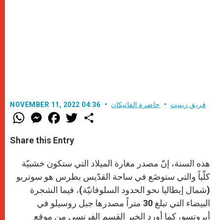
فريق زينيت
حاضرة الفاتيكان
NOVEMBER 11, 2022 04:36
W
M
F
T
S
h
e
a
w
h
a
s
c
i
a
t
s
e
t
r
Share this Entry
s
e
b
t
e
A
n
o
e
p
g
o
r
هذه السنة، إنّ مصدر مغارة الميلاد التي ستكون خشبيّة
p
e
k
r
كلّياً والتي ستوضَع في ساحة القدّيس بطرس هو سوتريو
(شمال إيطاليا نحو الحدود السلوفانيّة)، فيما الشجرة
البيضاء التي تبلغ 30 متراً مصدرها جبل روسيلو في
أبروتسو، كما أورد الخبر القسم الفرنسي من موقع