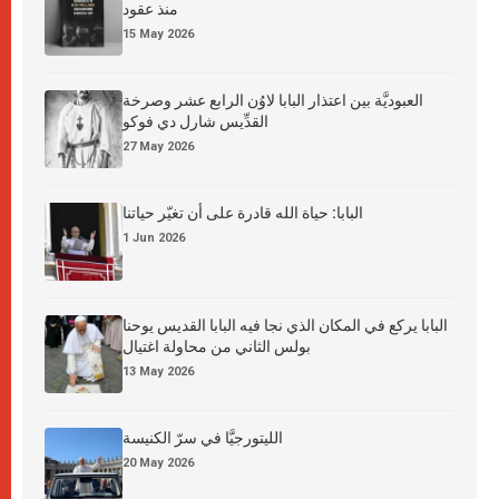
منذ عقود
15 May 2026
العبوديَّة بين اعتذار البابا لاوُن الرابع عشر وصرخة
القدِّيس شارل دي فوكو
27 May 2026
البابا: حياة الله قادرة على أن تغيّر حياتنا
1 Jun 2026
البابا يركع في المكان الذي نجا فيه البابا القديس يوحنا
بولس الثاني من محاولة اغتيال
13 May 2026
الليتورجيَّا في سرّ الكنيسة
20 May 2026