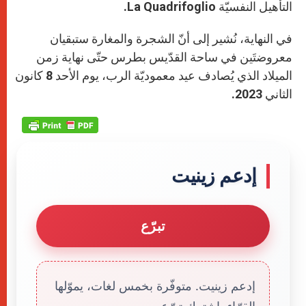
التأهيل النفسيّة La Quadrifoglio.
في النهاية، نُشير إلى أنّ الشجرة والمغارة ستبقيان
معروضتَين في ساحة القدّيس بطرس حتّى نهاية زمن
الميلاد الذي يُصادف عيد معموديّة الرب، يوم الأحد 8 كانون
الثاني 2023.
إدعم زينيت
تبرّع
إدعم زينيت. متوفّرة بخمس لغات، يموّلها