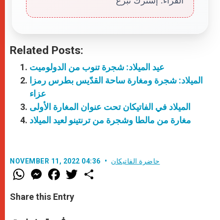
القرّاء. إشترك تبرّع
Related Posts:
عيد الميلاد: شجرة تنوب من الدولوميت
الميلاد: شجرة ومغارة ساحة القدّيس بطرس رمزا
عزاء
الميلاد في الفاتيكان تحت عنوان المغارة الأولى
مغارة من مالطا وشجرة من ترنتينو لعيد الميلاد
حاضرة الفاتيكان
NOVEMBER 11, 2022 04:36
W
M
F
T
S
h
e
a
w
h
a
s
c
i
a
t
s
e
t
r
Share this Entry
s
e
b
t
e
A
n
o
e
p
g
o
r