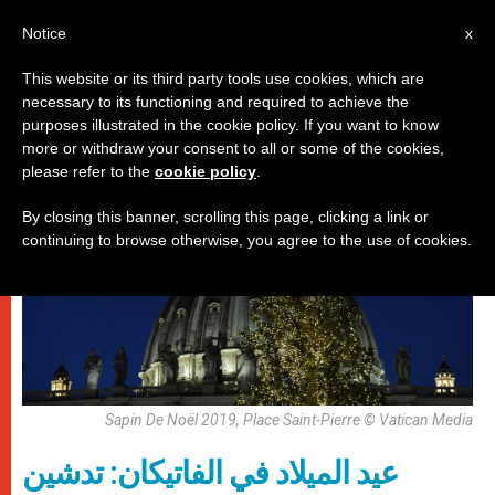
AR
Notice
x
This website or its third party tools use cookies, which are
necessary to its functioning and required to achieve the
حاضرة الفاتيكان
purposes illustrated in the cookie policy. If you want to know
more or withdraw your consent to all or some of the cookies,
please refer to the
cookie policy
.
By closing this banner, scrolling this page, clicking a link or
continuing to browse otherwise, you agree to the use of cookies.
Sapin De Noël 2019, Place Saint-Pierre © Vatican Media
عيد الميلاد في الفاتيكان: تدشين