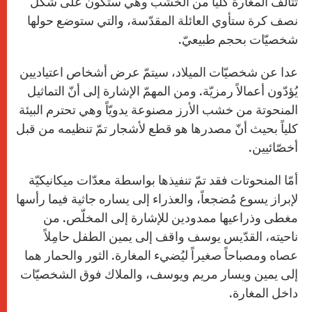
تتألّف المغارة كلياً من الخشب وهي ستكون على شكل
نصف كرة ستأوي العائلة المقدّسة، والتي ستوضع حولها
شخصيّات بحجم طبيعيّ.
عدا عن شخصيّات الميلاد، سيتمّ عرض أشخاص اعتياديين
يُؤدّون أعمالاً رمزيّة. ومن المهمّ الإشارة إلى أنّ التماثيل
المنحوتة من خشب الأرز مصنوعة يدويّاً وهي تحترم البيئة
كلياً بحيث أنّ مصدرها هو قطع لأشجار تمّ تنظيمه من قبل
أخصّائيين.
أمّا المنحوتات فقد تمّ تنفيذها بواسطة معدّات ميكانيكيّة
لإبراز يسوع مُضجعاً، والعذراء إلى يساره جاثية فيما رأسها
مغطى وذراعيها ممدودين للإشارة إلى المخلّص. من
ناحيته، القدّيس يوسف واقف إلى يمين الطفل حامِلاً
عصاه ومصباحاً صغيراً ليُضيء المغارة. الثور والحمار هما
إلى يمين ويسار مريم ويوسف، والملاك فوق الشخصيّات
داخل المغارة.