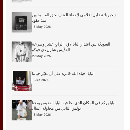
نيجيريا: تضليل إعلامي لإخفاء العنف بحق المسيحيين
منذ عقود
15 May 2026
العبوديَّة بين اعتذار البابا لاوُن الرابع عشر وصرخة
القدِّيس شارل دي فوكو
27 May 2026
البابا: حياة الله قادرة على أن تغيّر حياتنا
1 Jun 2026
البابا يركع في المكان الذي نجا فيه البابا القديس يوحنا
بولس الثاني من محاولة اغتيال
13 May 2026