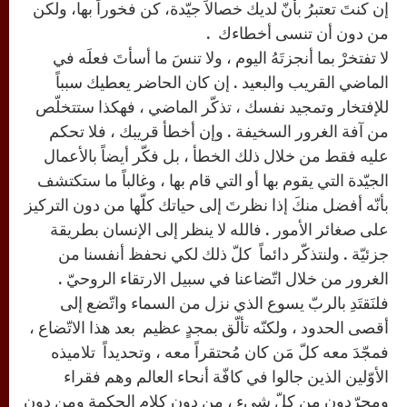
إن كنتَ تعتبرُ بأنّ لديك خصالاً جيّدة، كن فخوراً بها، ولكن
من دون أن تنسى أخطاءك .
لا تفتخرْ بما أنجزتَهُ اليوم ، ولا تنسَ ما أسأتَ فعلَه في
الماضي القريب والبعيد . إن كان الحاضر يعطيك سبباً
للإفتخار وتمجيد نفسك ، تذكّر الماضي ، فهكذا ستتخلّص
من آفة الغرور السخيفة . وإن أخطأ قريبك ، فلا تحكم
عليه فقط من خلال ذلك الخطأ ، بل فكّر أيضاً بالأعمال
الجيّدة التي يقوم بها أو التي قام بها ، وغالباً ما ستكتشف
بأنّه أفضل منكَ إذا نظرتَ إلى حياتك كلّها من دون التركيز
على صغائر الأمور . فالله لا ينظر إلى الإنسان بطريقة
جزئيّة . ولنتذكّر دائماً كلّ ذلك لكي نحفظ أنفسنا من
الغرور من خلال اتّضاعنا في سبيل الارتقاء الروحيّ .
فلنَقتَدِ بالربّ يسوع الذي نزل من السماء واتّضع إلى
أقصى الحدود ، ولكنّه تألّق بمجدٍ عظيم بعد هذا الاتّضاع ،
فمجّدَ معه كلّ مَن كان مُحتقراً معه ، وتحديداً تلاميذه
الأوّلين الذين جالوا في كافّة أنحاء العالم وهم فقراء
ومجرّدون من كلّ شيء ، من دون كلام الحكمة ومن دون