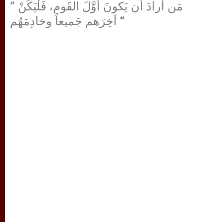
” مَن أرادَ أن يَكونَ أوَّلَ القَوم، فَلْيَكُنْ
آخِرَهم جَميعاً وخادِمَهُم “