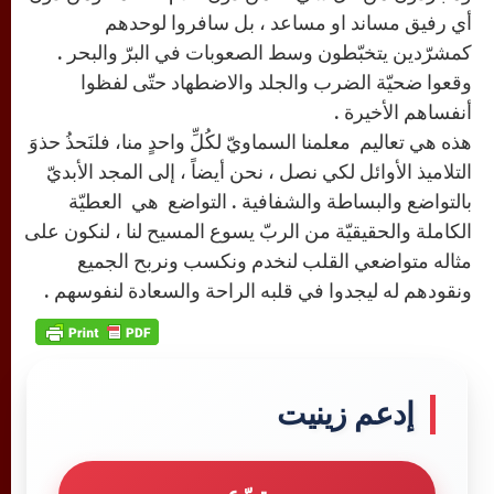
أي رفيق مساند او مساعد ، بل سافروا لوحدهم
كمشرّدين يتخبّطون وسط الصعوبات في البرّ والبحر .
وقعوا ضحيّة الضرب والجلد والاضطهاد حتّى لفظوا
أنفساهم الأخيرة .
هذه هي تعاليم معلمنا السماويّ لكُلِّ واحدٍ منا، فلنَحذُ حذوَ
التلاميذ الأوائل لكي نصل ، نحن أيضاً ، إلى المجد الأبديّ
بالتواضع والبساطة والشفافية . التواضع هي العطيّة
الكاملة والحقيقيّة من الربّ يسوع المسيح لنا ، لنكون على
مثاله متواضعي القلب لنخدم ونكسب ونربح الجميع
ونقودهم له ليجدوا في قلبه الراحة والسعادة لنفوسهم .
إدعم زينيت