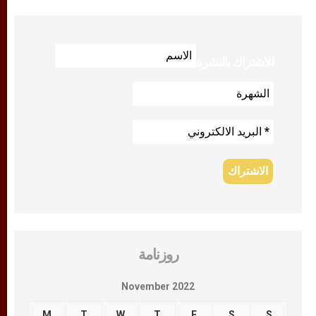
للاشتراك بالنشرة
روزنامة
November 2022
M
T
W
T
F
S
S