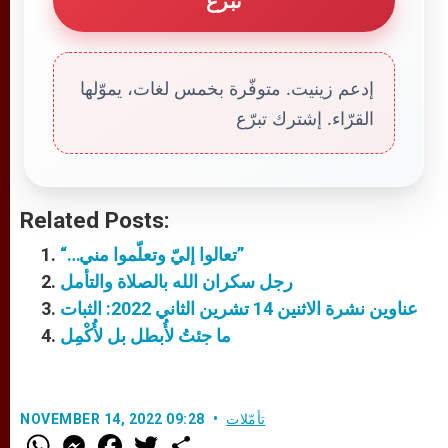
تبرّع
إدعم زينيت. متوفّرة بخمس لغات، يموّلها
القرّاء. إشترك تبرّع
Related Posts:
“…تعالوا إليّ وتعلّموا مني”
رجل سكران الله بالصلاة والتأمل
عناوين نشرة الاثنين 14 تشرين الثاني 2022: الثبات
ما جئتُ لأُبطل بل لأُكْمِل
تأمّلات
NOVEMBER 14, 2022 09:28
W
M
F
T
S