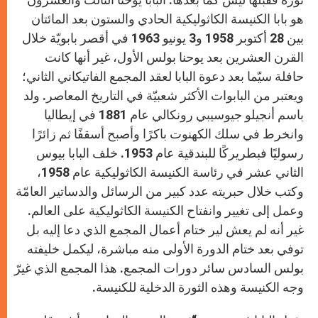
هو بابا الكنيسة الكاثوليكية الحادي والستون بعد المائتان
بين 28 أكتوبر 1958 و3 يونيو 1963 في أقصر بابويّة خلال
القرن العشرين بعد يوحنا بولس الأول، غير أنها كانت
حافلة سيّما بعد دعوة البابا لعقد المجمع الفاتيكاني الثاني؛
ويعتبر من البابوات الأكثر شعبيّة في التاريخ المعاصر. ولد
باسم أنجيلو جيوسيبي رونكالي عام 1881 في إيطاليا
وانخرط في سلك الكهنوت باكرًا وأصبح أسقفًا ثم زائرًا
رسوليًا فبطريركًا للبندقية عام 1953. خلف البابا بيوس
الثاني عشر في رئاسة الكنيسة الكاثوليكية عام 1958،
وكتب خلال حبريته عدد كبير من الرسائل والدساتير العامّة
وعمل إلى تغيير وانفتاح الكنيسة الكاثوليكية على العالم.
غير أنه لم يعش لير ختام أعمال المجمع الذي دعا إليه بل
توفي بعد ختام الدورة الأولى منه مباشرة، ليكمل خليفته
بولس السادس سائر دورات المجمع. هذا المجمع الذي غيرّ
وجه الكنيسة وهذه الثورة الدخلية للكنيسة.