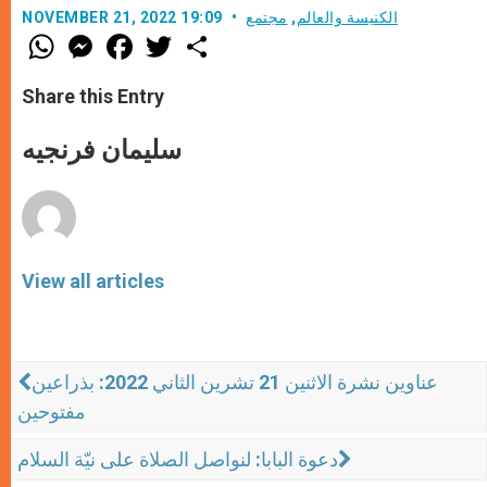
الكنيسة والعالم
,
مجتمع
NOVEMBER 21, 2022 19:09
W
M
F
T
S
h
e
a
w
h
a
s
c
i
a
t
s
e
t
r
Share this Entry
s
e
b
t
e
A
n
o
e
p
g
o
r
سليمان فرنجيه
p
e
k
r
View all articles
عناوين نشرة الاثنين 21 تشرين الثاني 2022: بذراعين
مفتوحين
دعوة البابا: لنواصل الصلاة على نيّة السلام