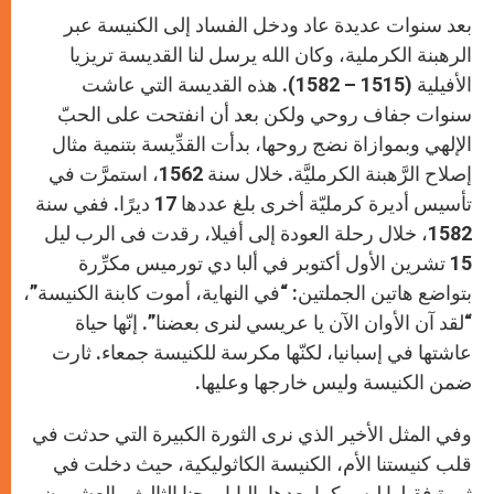
بعد سنوات عديدة عاد ودخل الفساد إلى الكنيسة عبر
الرهبنة الكرملية، وكان الله يرسل لنا القديسة تريزيا
الأفيلية (1515 – 1582). هذه القديسة التي عاشت
سنوات جفاف روحي ولكن بعد أن انفتحت على الحبّ
الإلهي وبموازاة نضج روحها، بدأت القدِّيسة بتنمية مثال
إصلاح الرَّهبنة الكرمليَّة. خلال سنة 1562، استمرَّت في
تأسيس أديرة كرمليّة أخرى بلغ عددها 17 ديرًا. ففي سنة
1582، خلال رحلة العودة إلى أفيلا، رقدت فى الرب ليل
15 تشرين الأول أكتوبر في ألبا دي تورميس مكرِّرة
بتواضع هاتين الجملتين: “في النهاية، أموت كابنة الكنيسة”،
“لقد آن الأوان الآن يا عريسي لنرى بعضنا”. إنّها حياة
عاشتها في إسبانيا، لكنّها مكرسة للكنيسة جمعاء. ثارت
ضمن الكنيسة وليس خارجها وعليها.
وفي المثل الأخير الذي نرى الثورة الكبيرة التي حدثت في
قلب كنيستنا الأم، الكنيسة الكاثوليكية، حيث دخلت في
ثورة فقبلها ليس كما بعدها. البابا يوحنا الثالث والعشرون