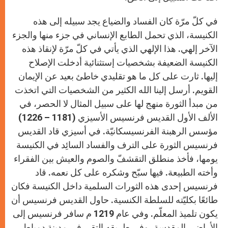
في كلّ مرّة كان الفساد والضياع يجد سبيله إلى هذه
الكنيسة، الذي تحمل الطابع الإنساني في جزء منها والجزء
الآخر إلهي. هذا الإلهي الذي يأتي في كلّ مرّة لإنقاذ هذه
الكنيسة الضعيفة بشخصيات إستثنائية أدخلت الإصلاح
إليها. ثارت على كل ما هو تقليدي خاطئ بعيد عن الإيمان
القويم. أرسل إلينا الله الكثير من الشخصيات التي اتخذت
من مبدأ الثورة منهج لها على سبيل المثال لا الحصر، في
الألف الأول القديس فرنسيس الأسيزي (1181 – 1226)
مؤسس الرهبنة الفرنسيسكانيّة. في أسيزي قاد القديس
فرنسيس الثورة على الترف والفساد السائِد في الكنيسة
يومها، فأخذ منطلق التقشفّ والصوم والعيش بين الفقراء
وأخته الطبيعة. فيها سبّح وشكره على كل نعمه. قاد
فرنسيس إحدى هذه الثورات السلمية داخل الكنيسة فكان
طائعًا بكليّته للسلطة الكنسية. حاول القديس فرنسيس أن
يكون تلميذ المعلّم. وفي عام 1219 م سافر فرنسيس إلى
الأراضي المقدسة، وفي طريقه التقى في مدينة دمياط