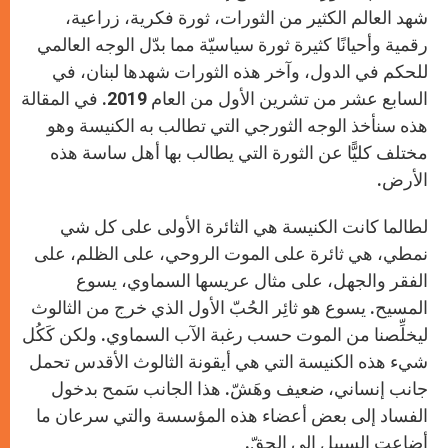
شهد العالم الكثير من الثورات، ثورة فكرية، زراعية،
رقمية وأحيانًا كثيرة ثورة سياسيّة مما بدّل الوجه العالمي
للحكم في الدول، وآخر هذه الثورات شهدها لبنان، في
السابع عشر من تشرين الأول من العام 2019. في المقالة
هذه سنأخذ الوجه الثورجي التي تطالب به الكنيسة وهو
مختلف كليًّا عن الثورة التي يطالب بها أهل ساسة هذه
الأرض.
لطالما كانت الكنيسة هي الثائرة الأولى على كل شي
نمطي، هي ثائرة على الموت الروحي، على الظلم، على
الفقر والجهل، على مثال عريسها السماوي، يسوع
المسيح. يسوع هو ثائِر الحُبّ الأول الذي خرج من الثالوث
ليخلِّصنا من الموت حسب رغبة الآب السماوي. ولكن كَكُل
شيء هذه الكنيسة التي هي أيقونة الثالوث الأقدس تحمل
جانب إنساني، ضعيف وهَشّ. هذا الجانب سَمح بدخول
الفساد إلى بعض أعضاء هذه المؤسسة والتي سرعان ما
أضاعت السبيل إلى الحقّ.