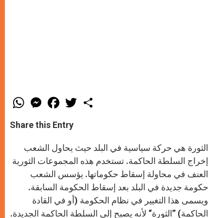
W
M
F
T
S
h
e
a
w
h
a
s
c
i
a
t
s
e
t
r
Share this Entry
s
e
b
t
e
A
n
o
e
p
g
o
r
الثورة هي حركة سياسية في البلد حيث يحاول الشعب
p
e
k
r
إخراج السلطة الحاكمة. تستخدم هذه المجموعات الثورية
العنف في محاولة إسقاط حكوماتها. يؤسس الشعب
حكومة جديدة في البلد بعد إسقاط الحكومة السابقة.
ويسمى هذا التغيير في نظام الحكومة (أو في القادة
الحاكمة) ”الثورة“ لأنه يصبح إلى السلطة الحاكمة الجديدة.