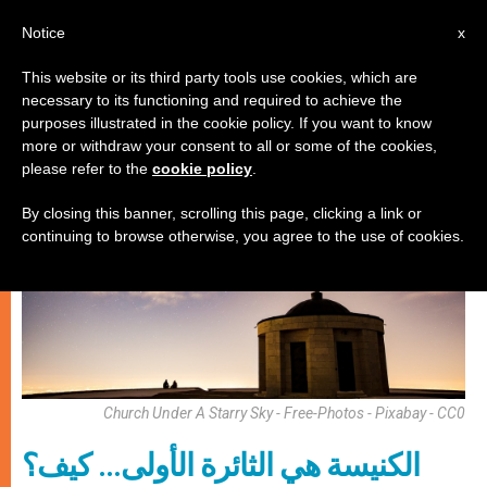
AR
Notice
x
This website or its third party tools use cookies, which are
necessary to its functioning and required to achieve the
,
الكنيسة والعالم
مجتمع
purposes illustrated in the cookie policy. If you want to know
more or withdraw your consent to all or some of the cookies,
please refer to the
cookie policy
.
By closing this banner, scrolling this page, clicking a link or
continuing to browse otherwise, you agree to the use of cookies.
Church Under A Starry Sky - Free-Photos - Pixabay - CC0
الكنيسة هي الثائرة الأولى… كيف؟