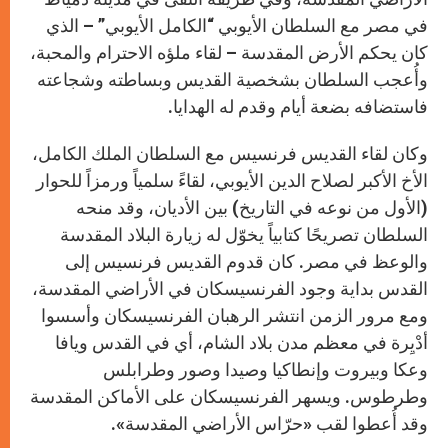
في مصر مع السلطان الأيوبي “الكامل الأيوبي” – الذي
كان يحكم الأرض المقدسة – لقاء ملؤه الاحترام والمحبة،
وأُعجب السلطان بشخصية القديس وبساطته وشجاعته
فاستضافه بضعة أيام وقدم له الهدايا.
وكان لقاء القديس فرنسيس مع السلطان الملك الكامل،
الأخ الأكبر لصلاح الدين الأيوبي، لقاءً سلمياً ورمزاً للحوار
(الأول من نوعه في التاريخ) بين الأديان، وقد منحه
السلطان تصريحًا كتابياً يخوّل له زيارة البلاد المقدسة
والوعظ في مصر. كان قدوم القديس فرنسيس إلى
القدس بداية وجود الفرنسيسكان في الأراضي المقدسة،
ومع مرور الزمن انتشر الرهبان الفرنسيسكان وأسسوا
أدْيِرة في معظم مدن بلاد الشام، أي في القدس ويافا
وعكا وبيروت وإنطاكيا وصيدا وصور وطرابلس
وطرطوس. ويسهر الفرنسيسكان على الأماكن المقدسة
وقد أُعطوا لقب «حرّاس الأراضي المقدسة».