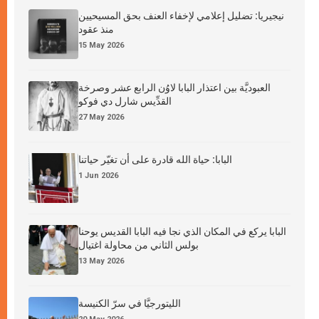
نيجيريا: تضليل إعلامي لإخفاء العنف بحق المسيحيين
منذ عقود
15 May 2026
العبوديَّة بين اعتذار البابا لاوُن الرابع عشر وصرخة
القدِّيس شارل دي فوكو
27 May 2026
البابا: حياة الله قادرة على أن تغيّر حياتنا
1 Jun 2026
البابا يركع في المكان الذي نجا فيه البابا القديس يوحنا
بولس الثاني من محاولة اغتيال
13 May 2026
الليتورجيَّا في سرّ الكنيسة