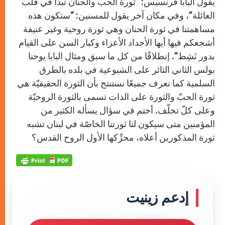
يقول البابا فرنسيس: “ثورة الحب والحنان تبدأ في قلب
العائلة”، وفي مكان آخر يقول للمسنين: “ستكون هذه
مساهمتنا في ثورة الحنان وهي ثورة روحية وغير عنيفة
أشجعكم فيها أيها الأجداد الأعزاء وكبار السن على القيام
بدور نَشِط”. إنطلاقًا من كل ما سبق ومثال البابا يوحنا
بولس الثاني الثائر على الشيوعية في بلده بالطرق
السلمية كما نعرف جميعًا نستنتج بأن الثورة الحقيقيّة هي
ثورة الحبّ والثورة على الذات تسمى بالثورة الروحيّة
وعلى كلّ تخلّف. أختم في سؤال يسأله الكثير من
المؤمنين متى سيكون لنا ثورتنا الخاصّة في لبنان تشبه
ثورة المذكورين أعلاه، محرِّكها الأول الروح القدس؟
إدعم زينيت