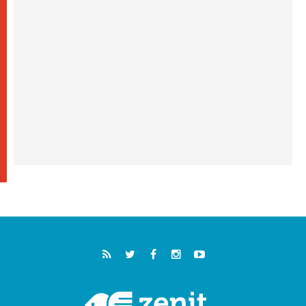
"أوروبا والعالم يبحثان اليوم عن قديسين جُدد
فيكم"