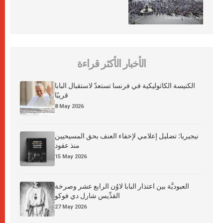
الأخبار الأكثر قراءة
الكنيسة الكاثوليكية في فرنسا تستعدّ لاستقبال البابا
قريبًا
8 May 2026
نيجيريا: تضليل إعلامي لإخفاء العنف بحق المسيحيين
منذ عقود
15 May 2026
العبوديَّة بين اعتذار البابا لاوُن الرابع عشر وصرخة
القدِّيس شارل دي فوكو
27 May 2026