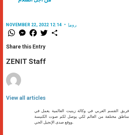
روما
NOVEMBER 22, 2022 12:14
W
M
F
T
S
h
e
a
w
h
a
s
c
i
a
t
s
e
t
r
Share this Entry
s
e
b
t
e
A
n
o
e
p
g
o
r
ZENIT Staff
p
e
k
r
View all articles
فريق القسم العربي في وكالة زينيت العالمية يعمل في
مناطق مختلفة من العالم لكي يوصل لكم صوت الكنيسة
ووقع صدى الإنجيل الحي.