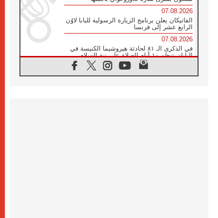
07.08.2026
الفاتيكان يعلن برنامج الزيارة الرسولية للبابا لاوُن
الرابع عشر إلى فرنسا
07.08.2026
في الذكرى الـ ٨١ لحادثة هيروشيما الكنيسة في
اليابان تنظم ١٠ أيام للصلاة على نية السلام
07.08.2026
الكنيسة في الأوروغواي: زيارة البابا ستعزز
الإيمان والرجاء
06.08.2026
الاجتماع الشهري للمطارنة الموارنة
06.08.2026
الكاردينال روسي: زيارة البابا لاوُن إلى الأرجنتين
هي تكريم للبابا فرنسيس
06.08.2026
زيارة البابا إلى البيرو ستكون زمن نعمة ومصالحة
ورجاء
06.08.2026
الكاردينال بارولين في المكسيك: علينا أن نكون
حاضرين إلى جانب المهمشين والمهاجرين
والأجانب
06.08.2026
البابا لاوُن الرابع عشر للشباب في أسيزي: