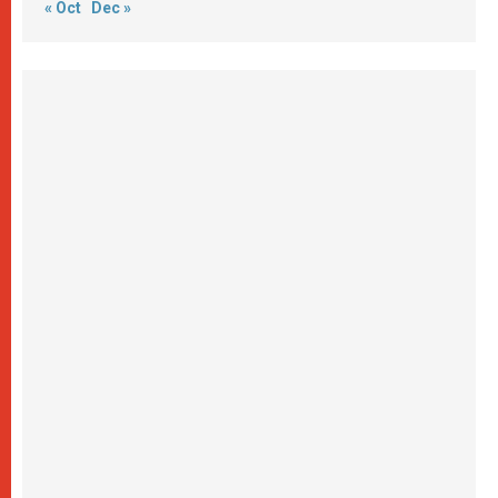
« Oct
Dec »