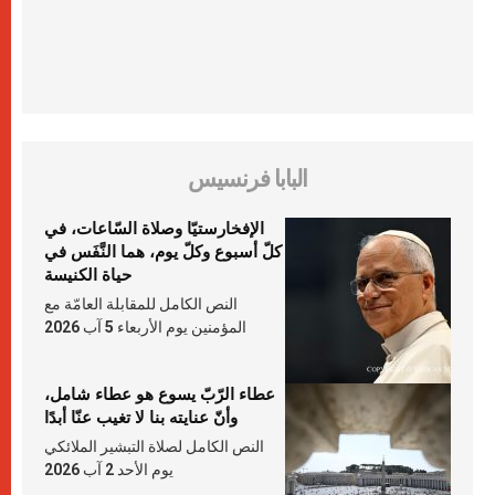
البابا فرنسيس
الإفخارستيّا وصلاة السّاعات، في
كلّ أسبوع وكلّ يوم، هما النَّفَس في
حياة الكنيسة
النص الكامل للمقابلة العامّة مع
المؤمنين يوم الأربعاء 5 آب 2026
عطاء الرّبّ يسوع هو عطاء شامل،
وأنّ عنايته بنا لا تغيب عنّا أبدًا
النص الكامل لصلاة التبشير الملائكي
يوم الأحد 2 آب 2026