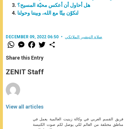
هل أحاول أن أعكس محبّة المسيح؟
لنكوّن بيتًا مع الله، وبيننا وحولنا
صلاة التبشير الملائكي
DECEMBER 09, 2022 06:50
W
M
F
T
S
h
e
a
w
h
a
s
c
i
a
t
s
e
t
r
Share this Entry
s
e
b
t
e
A
n
o
e
p
g
o
r
ZENIT Staff
p
e
k
r
View all articles
فريق القسم العربي في وكالة زينيت العالمية يعمل في
مناطق مختلفة من العالم لكي يوصل لكم صوت الكنيسة