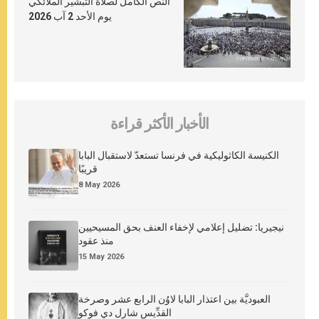
النص الكامل لصلاة التبشير الملائكي
يوم الأحد 2 آب 2026
الأخبار الأكثر قراءة
الكنيسة الكاثوليكية في فرنسا تستعدّ لاستقبال البابا
قريبًا
8 May 2026
نيجيريا: تضليل إعلامي لإخفاء العنف بحق المسيحيين
منذ عقود
15 May 2026
العبوديَّة بين اعتذار البابا لاوُن الرابع عشر وصرخة
القدِّيس شارل دي فوكو