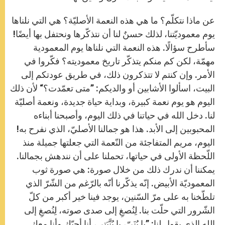
عن ماذا نتكلّم؟ ما هي هذه النعمة الأصليّة؟ هي التي نلناها
يوم معموديّتنا، لذلك حسنٌ لنا أن نتذكّرها ونحتفل بها أيضًا!
سأطرح سؤالًا. هذه النعمة التي نلناها يوم المعمودية
مهمّة، لكن كم منكم يتذكّر تاريخ معموديته؟ فكّروا في
الأمر. وإن كنتم لا تتذكرون ذلك، في طريق عودتكم إلى
البيت، اسألوا الأشابين أو والديكم: ”متى تعمّدت؟“ لأن ذلك
اليوم هو يوم نعمة كبيرة، وبداية حياة جديدة، ونعمة أصليّة
لنا. دخل الله في حياتنا في ذلك اليوم، وأصبحنا أبناءه
المحبوبين إلى الأبد. هذا هو جمالنا الأصليّ، الذي نفرح به!
اليوم، مريم المتفاجئة من النّعمة التي جعلتها جميلة منذ
اللّحظة الأولى في حياتها، تحملنا على أن نندهش بجمالنا.
يمكننا أن ندرك ذلك من خلال صورة: هي صورة ثوب
المعموديّة الأبيض. إنّه يذكّرنا أنّه بالرّغم من الشّرّ الذي
تلطّخنا به على مرّ السّنين، يوجد فينا خير أكبر من كلّ
الشّرور التي حلّت بنا. لِنُصغِ إلى صدى صوته، لِنُصغِ إلى
الله الذي يقول لنا: ”يا بُنَيّ، يا بُنَّيَتي، أنا أحبّك وأنا معك