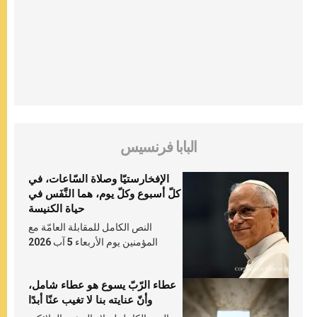
البابا فرنسيس
الإفخارستيّا وصلاة السّاعات، في
كلّ أسبوع وكلّ يوم، هما النَّفَس في
حياة الكنيسة
النص الكامل للمقابلة العامّة مع
المؤمنين يوم الأربعاء 5 آب 2026
عطاء الرّبّ يسوع هو عطاء شامل،
وأنّ عنايته بنا لا تغيب عنّا أبدًا