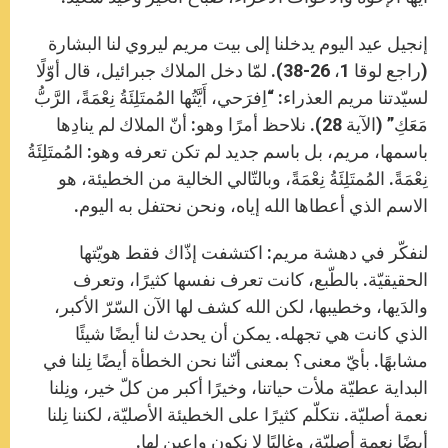
p
e
k
r
إنجيل عيد اليوم يدخلنا إلى بيت مريم ليروي لنا البشارة
(راجع لوقا 1، 26-38). لمّا دخل الملاك جبرائيل، قال أوّلًا
لسيّدتنا مريم العذراء: “اِفرَحي، أَيَّتُها المُمتَلِئَةُ نِعْمَةً، الرَّبُّ
مَعَكِ” (الآية 28). نلاحظ أمرًا وهو: أنّ الملاك لم ينادِها
باسمها، مريم، بل باسم جديد لم تكن تعرفه وهو: المُمتَلِئَةُ
نِعْمَةً. المُمتَلِئَةُ نِعْمَةً، وبالتّالي الخالية من الخطيئة، هو
الاسم الذي أعطاها الله إياه، ونحن نحتفل به اليوم.
لنفكّر في دهشة مريم: اكتشفت إذّاك فقط هويّتها
الحقيقيّة. بالطّبع، كانت تعرف نفسها كثيرًا، وتعرف
والدَيها، وخطيبها، لكن الله كشف لها الآن السّرّ الأكبر،
الذي كانت هي تجهله. يمكن أن يحدث لنا أيضًا شيئًا
مشابهًا. بأيّ معنى؟ بمعنى أنّنا نحن الخطأة أيضًا نِلنا في
البداية عطيّة ملأت حياتنا، وخيرًا أكبر من كلّ خير، ونِلنا
نعمة أصليّة. نتكلّم كثيرًا على الخطيئة الأصليّة، لكننا نِلنا
أيضًا نعمة أصليّة، وغالبًا لا نكون واعين لها.