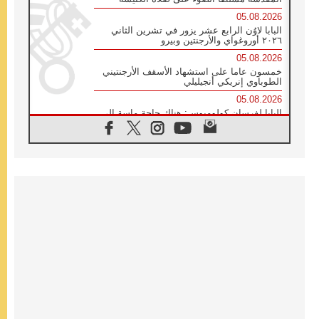
05.08.2026
البابا لاوُن الرابع عشر يزور في تشرين الثاني
٢٠٢٦ أوروغواي والأرجنتين وبيرو
05.08.2026
خمسون عاما على استشهاد الأسقف الأرجنتيني
الطوباوي إنريكي أنجيليلي
05.08.2026
البابا لفرسان كولومبوس: هناك حاجة ماسة إلى
أنبياء تناغم يسعون إلى بناء الجسور
04.08.2026
وفاة الكاردينال جوليو دوارتي لانغا
04.08.2026
عميد دائرة الحوار بين الأديان يفتتح في سيول
أول لقاء مسيحي كونفوشي
04.08.2026
إطلاق النشيد الرسمي لليوم العالمي للشباب في
سيول
04.08.2026
رسالة البابا لاوُن الرابع عشر إلى المشاركين في
المؤتمر العالمي لمنظمة سيغنيس
04.08.2026
الكاردينال بارولين: إنَّ الحوار يُستبدل اليوم