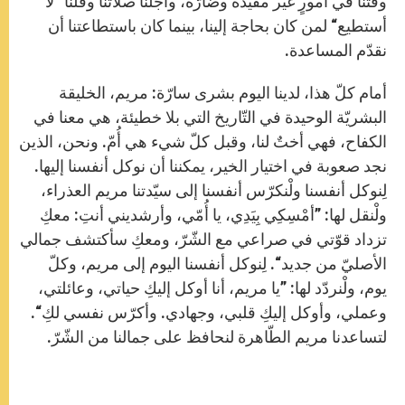
وقتنا في أمورٍ غير مفيدة وضارّة، وأجّلنا صلاتنا وقُلنا ”لا
أستطيع“ لمن كان بحاجة إلينا، بينما كان باستطاعتنا أن
نقدّم المساعدة.
أمام كلّ هذا، لدينا اليوم بشرى سارّة: مريم، الخليقة
البشريّة الوحيدة في التّاريخ التي بلا خطيئة، هي معنا في
الكفاح، فهي أختٌ لنا، وقبل كلّ شيء هي أُمّ. ونحن، الذين
نجد صعوبة في اختيار الخير، يمكننا أن نوكل أنفسنا إليها.
لِنوكل أنفسنا ولْنكرّس أنفسنا إلى سيّدتنا مريم العذراء،
ولْنقل لها: ”أمْسِكِي بِيَدِي، يا أُمّي، وأرشديني أنتِ: معكِ
تزداد قوّتي في صراعي مع الشّرّ، ومعكِ سأكتشف جمالي
الأصليّ من جديد“. لِنوكل أنفسنا اليوم إلى مريم، وكلّ
يوم، ولْنردّد لها: ”يا مريم، أنا أوكل إليكِ حياتي، وعائلتي،
وعملي، وأوكل إليكِ قلبي، وجهادي. وأكرّس نفسي لكِ“.
لتساعدنا مريم الطّاهرة لنحافظ على جمالنا من الشّرّ.