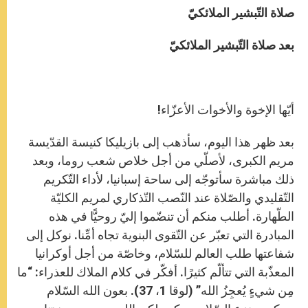
صلاة التّبشير الملائكيّ
بعد صلاة التّبشير الملائكيّ
أيّها الإخوة والأخوات الأعزّاء!
بعد ظهر هذا اليوم، سأذهب إلى بازيليكا كنيسة القدّيسة
مريم الكبرى، لأصلّي من أجل خلاص شعب روما، وبعد
ذلك مباشرة سأتوجّه إلى ساحة إسبانيا، لأداء التّكريم
التّقليدي والصّلاة عند النّصب التّذكاري لمريم الكليّة
الطّهارة. أطلب منكم أن تنضّموا إليّ روحيًّا في هذه
المبادرة التي تعبّر عن التّقوى البنوية تجاه أمِّنا. نوكل إلى
شفاعتها طلب العالم للسّلام، وخاصّة من أجل أوكرانيا
المعذّبة التي تتألّم كثيرًا. أفكّر في كلام الملاك للعذراء: “ما
مِن شيءٍ يُعجِزُ الله” (لوقا 1، 37). بعون ​​الله السّلام