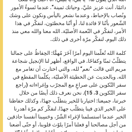
دائمًا، أنت عزيز عليَّ، وحياتك ثمينة“. عندما تَسوءُ الأمور
ونُصاب بالإحباط، وعندما نشعر باليأس ونكون على وشك
الشّعور بأنّنا لا فائدة لنا، أو أنّنا مخطئون، لنفكّر في هذا
الأمر، لنفكّر في النّعمة الأصليّة. الله معنا والله معي منذ
ذلك اليوم. لنفكّر مرّة أخرى في ذلك.
كلمة الله تُعلّمنا اليوم أمرًا آخَرَ مُهمًّا: الحِفاظُ على جمالنا
يتطلّبُ ثمنًا وكفاحًا. في الواقع، أظهر لنا الإنجيل شجاعة
مريم التي قالت ”نعم“ لله، والتي اختارت أن تغامر مع
الله. وبالحديث عن الخطيئة الأصليّة، يكلّمنا المقطع في
سفر التّكوين على صراعٍ مع المجرّب وإغراءاته (راجع
سفر التّكوين 3، 15). نحن نعرف ذلك أيضًا من خلال
خبرتنا، جميعنا: اختيارنا للخير يتطلّب جهدًا، وكذلك حفاظنا
على الخير الذي فينا يتطلّب جهدًا. لنفكّر كم مرّة أهدرنا
الخير عندما استسلمنا لإغراء الشّرّ، وحَسِبنا أنفسنا حاذقين
من أجل مصالحنا أو فعلنا أمرًا يلوّث قلوبنا، أو حتّى أضعنا