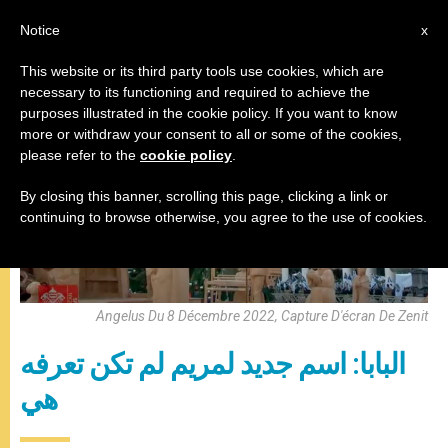
AR
Notice
x
This website or its third party tools use cookies, which are
necessary to its functioning and required to achieve the
صلاة التبشير الملائكي
purposes illustrated in the cookie policy. If you want to know
more or withdraw your consent to all or some of the cookies,
please refer to the
cookie policy
.
By closing this banner, scrolling this page, clicking a link or
continuing to browse otherwise, you agree to the use of cookies.
Angelus Du 8 Décembre 2022, Capture D'écran De Zenit
البابا: اسم جديد لمريم لم تكن تعرفه
هي