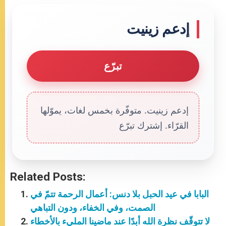
إدعم زينيت
تبرّع
إدعم زينيت. متوفّرة بخمس لغات، يموّلها
القرّاء. إشترك تبرّع
Related Posts:
البابا في عيد الحبل بلا دنس: أعمال الرحمة تتمّ في
الصمت، وفي الخفاء، ودون التباهي
لا تتوقّف نظرة الله أبدًا عند ماضينا المليء بالأخطاء