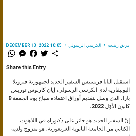
فريق زينيت
الكرسي الرسولي
DECEMBER 13, 2022 10:05
W
M
F
T
S
h
e
a
w
h
a
s
c
i
a
t
s
e
t
r
Share this Entry
s
e
b
t
e
A
n
o
e
p
g
o
r
استقبل البابا فرنسيس السفير الجديد لجمهورية فنزويلا
p
e
k
r
البوليفارية لدى الكرسي الرسولي، إيان كارلوس توريس
بارا، الذي وصل لتقديم أوراق اعتماده صباح يوم الجمعة 9
كانون الأوّل 2022.
إنّ السفير الجديد هو حائز على دكتوراه في اللاهوت
الكتابي من الجامعة البابوية الغريغورية. هو متزوج ولديه