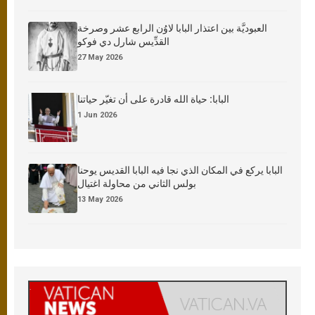
العبوديَّة بين اعتذار البابا لاوُن الرابع عشر وصرخة
القدِّيس شارل دي فوكو
27 May 2026
البابا: حياة الله قادرة على أن تغيّر حياتنا
1 Jun 2026
البابا يركع في المكان الذي نجا فيه البابا القديس يوحنا
بولس الثاني من محاولة اغتيال
13 May 2026