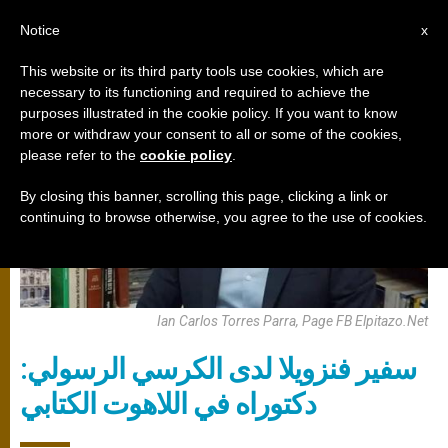
AR
Notice
x
This website or its third party tools use cookies, which are
necessary to its functioning and required to achieve the
الكرسي الرسولي
purposes illustrated in the cookie policy. If you want to know
more or withdraw your consent to all or some of the cookies,
please refer to the
cookie policy
.
By closing this banner, scrolling this page, clicking a link or
continuing to browse otherwise, you agree to the use of cookies.
Ian Carlos Torres Parra, Page FB Elpitazo.Net
سفير فنزويلا لدى الكرسي الرسولي:
دكتوراه في اللاهوت الكتابي