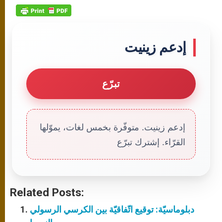
إدعم زينيت
تبرّع
إدعم زينيت. متوفّرة بخمس لغات، يموّلها
القرّاء. إشترك تبرّع
Related Posts:
دبلوماسيّة: توقيع اتّفاقيّة بين الكرسي الرسولي