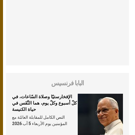
البابا فرنسيس
الإفخارستيّا وصلاة السّاعات، في
كلّ أسبوع وكلّ يوم، هما النَّفَس في
حياة الكنيسة
النص الكامل للمقابلة العامّة مع
المؤمنين يوم الأربعاء 5 آب 2026