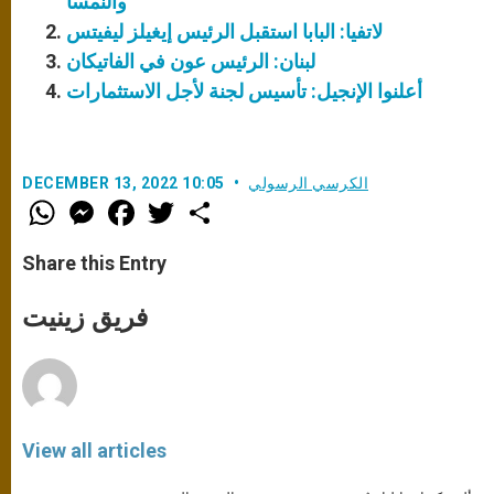
والنمسا
لاتفيا: البابا استقبل الرئيس إيغيلز ليفيتس
لبنان: الرئيس عون في الفاتيكان
أعلنوا الإنجيل: تأسيس لجنة لأجل الاستثمارات
الكرسي الرسولي
DECEMBER 13, 2022 10:05
W
M
F
T
S
h
e
a
w
h
a
s
c
i
a
t
s
e
t
r
Share this Entry
s
e
b
t
e
A
n
o
e
p
g
o
r
فريق زينيت
p
e
k
r
View all articles