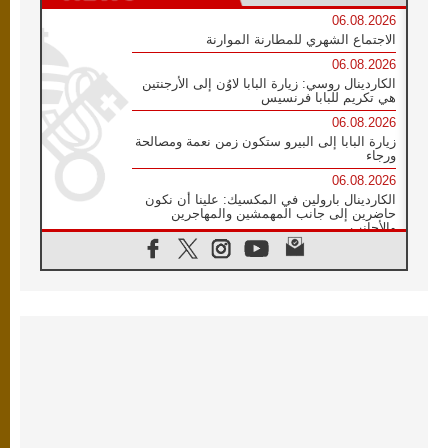
06.08.2026
الاجتماع الشهري للمطارنة الموارنة
06.08.2026
الكاردينال روسي: زيارة البابا لاوُن إلى الأرجنتين
هي تكريم للبابا فرنسيس
06.08.2026
زيارة البابا إلى البيرو ستكون زمن نعمة ومصالحة
ورجاء
06.08.2026
الكاردينال بارولين في المكسيك: علينا أن نكون
حاضرين إلى جانب المهمشين والمهاجرين
والأجانب
06.08.2026
البابا لاوُن الرابع عشر للشباب في أسيزي:
"أوروبا والعالم يبحثان اليوم عن قديسين جُدد
فيكم"
06.08.2026
البابا في أسيزي يتحدث إلى الشباب المشاركين
في لقاء الشباب الفرنسيسكاني
06.08.2026
البابا لاوُن الرابع عشر يبرق معزيا بوفاة
الكاردينال جوليو دوارتي لانغا
05.08.2026