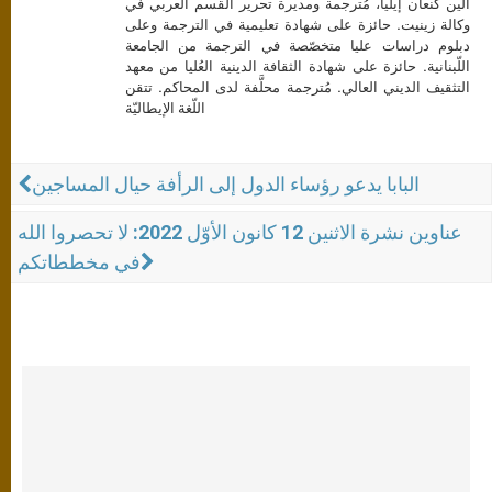
ألين كنعان إيليا، مُترجمة ومديرة تحرير القسم العربي في
وكالة زينيت. حائزة على شهادة تعليمية في الترجمة وعلى
دبلوم دراسات عليا متخصّصة في الترجمة من الجامعة
اللّبنانية. حائزة على شهادة الثقافة الدينية العُليا من معهد
التثقيف الديني العالي. مُترجمة محلَّفة لدى المحاكم. تتقن
اللّغة الإيطاليّة
البابا يدعو رؤساء الدول إلى الرأفة حيال المساجين
عناوين نشرة الاثنين 12 كانون الأوّل 2022: لا تحصروا الله
في مخططاتكم