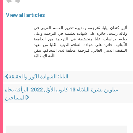
View all articles
ألين كنعان إيليا، مُترجمة ومديرة تحرير القسم العربي في
وكالة زينيت. حائزة على شهادة تعليمية في الترجمة وعلى
دبلوم دراسات عليا متخصّصة في الترجمة من الجامعة
اللّبنانية. حائزة على شهادة الثقافة الدينية العُليا من معهد
التثقيف الديني العالي. مُترجمة محلَّفة لدى المحاكم. تتقن
اللّغة الإيطاليّة
البابا: الشهادة للنّور والحقيقة
عناوين نشرة الثلاثاء 13 كانون الأوّل 2022: الرأفة تجاه
المساجين