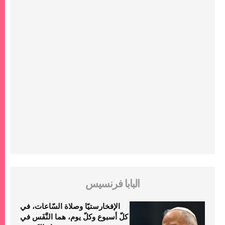
البابا فرنسيس
الإفخارستيّا وصلاة السّاعات، في
كلّ أسبوع وكلّ يوم، هما النَّفَس في