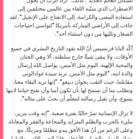
لسكان العالم الجديد”. لذلك، “أراد الرب أن يحوّل
الاضطراب الذي سبّبه اللقاء بين عالمين مختلفين إلى
استعادة المعنى والكرامة، إلى الانفتاح على الإنجيل”. لقد
جاءت إلى الأراضي المباركة بأمريكا “لتواسي احتياجات
الصغار وتلبّيها من دون استثناء أحد”.
أكّد البابا فرنسيس أنّ الله يقود التاريخ البشري في جميع
الأوقات، ولا يبقى شيئًا خارج سلطته، ألا وهي الحنان
والمحبة الإلهية. اليوم مثل الأمس، يواصل الله إرسال
والدة ابنه. “اليوم مثل الأمس، تريد سيدة غوادالوبي
مقابلتنا، حيث التقت بخوان دييغو”. “إنها تريد البقاء معنا،
وتطلب منا أن نسمح لها بأن تكون أمنا وأن نفتح حياتنا لابنها
يسوع، وأن نقبل رسالته لنتعلّم أن نحبّ على مثاله”.
لا تزال الإنسانية تمرّ حاليًا بفترة صعبة. “إنه وقت مرير،
مليء بالحرب والظلم المتزايد والمجاعة والفقر والمعاناة.
وعلى الرغم من أنّ هذا الأفق يبدو مظلمًا ومربكًا، مع
بشائر الدمار والخراب الأعظم، فإنّ الحب الإلهي والتنازل