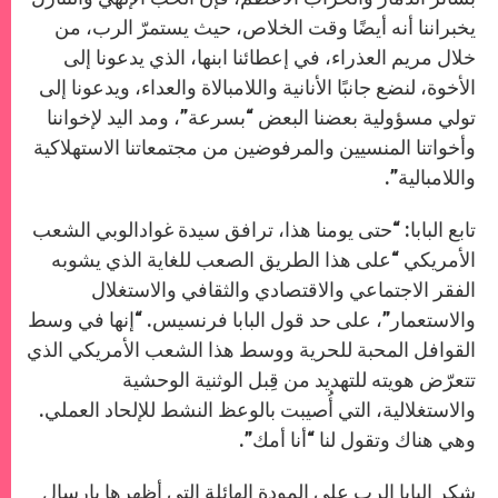
يخبراننا أنه أيضًا وقت الخلاص، حيث يستمرّ الرب، من
خلال مريم العذراء، في إعطائنا ابنها، الذي يدعونا إلى
الأخوة، لنضع جانبًا الأنانية واللامبالاة والعداء، ويدعونا إلى
تولي مسؤولية بعضنا البعض “بسرعة”، ومد اليد لإخواننا
وأخواتنا المنسيين والمرفوضين من مجتمعاتنا الاستهلاكية
واللامبالية”.
تابع البابا: “حتى يومنا هذا، ترافق سيدة غوادالوبي الشعب
الأمريكي “على هذا الطريق الصعب للغاية الذي يشوبه
الفقر الاجتماعي والاقتصادي والثقافي والاستغلال
والاستعمار”، على حد قول البابا فرنسيس. “إنها في وسط
القوافل المحبة للحرية ووسط هذا الشعب الأمريكي الذي
تتعرّض هويته للتهديد من قِبل الوثنية الوحشية
والاستغلالية، التي أُصيبت بالوعظ النشط للإلحاد العملي.
وهي هناك وتقول لنا “أنا أمك”.
شكر البابا الرب على المودة الهائلة التي أظهرها بإرسال