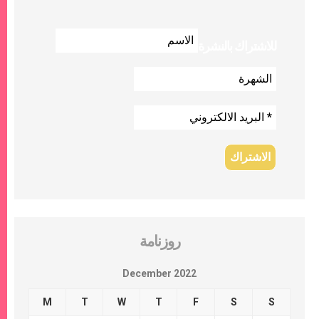
للاشتراك بالنشرة
روزنامة
December 2022
M
T
W
T
F
S
S