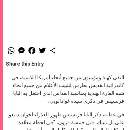
W
M
F
T
S
h
e
a
w
h
a
s
c
i
a
t
s
e
t
r
Share this Entry
s
e
b
t
e
A
n
o
e
p
g
o
r
التقى كهنة ومؤمنون من جميع أنحاء أمريكا اللاتينية، في
p
e
k
r
كاتدرائية القديس بطرس لِتثبيت الأعلام من جميع أنحاء
شبه القارة الهندية بمناسبة القداس الذي احتفل به البابا
فرنسيس في ذكرى سيدة غوادالوبي.
في عظته، ذكر البابا فرنسيس ظهور العذراء لخوان دييغو
على تل تيبيك، قبل خمسة قرون، “في لحظة معقّدة