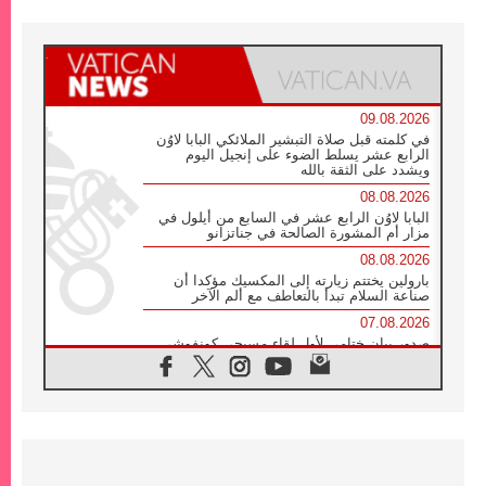
09.08.2026
في كلمته قبل صلاة التبشير الملائكي البابا لاوُن
الرابع عشر يسلط الضوء على إنجيل اليوم
ويشدد على الثقة بالله
08.08.2026
البابا لاوُن الرابع عشر في السابع من أيلول في
مزار أم المشورة الصالحة في جناتزانو
08.08.2026
بارولين يختتم زيارته إلى المكسيك مؤكدا أن
صناعة السلام تبدأ بالتعاطف مع ألم الآخر
07.08.2026
صدور بيان ختامي لأول لقاء مسيحي كونفوشي
بمشاركة الدائرة الفاتيكانية للحوار بين الأديان
07.08.2026
الكاردينال ستورلا: زيارة البابا لاوُن الرابع عشر
ستكون بشرى سارة للأوروغواي بأكملها
07.08.2026
الفاتيكان يعلن برنامج الزيارة الرسولية للبابا لاوُن
الرابع عشر إلى فرنسا