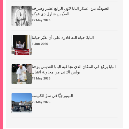
العبوديَّة بين اعتذار البابا لاوُن الرابع عشر وصرخة
القدِّيس شارل دي فوكو
27 May 2026
البابا: حياة الله قادرة على أن تغيّر حياتنا
1 Jun 2026
البابا يركع في المكان الذي نجا فيه البابا القديس يوحنا
بولس الثاني من محاولة اغتيال
13 May 2026
الليتورجيَّا في سرّ الكنيسة
20 May 2026