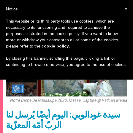
AR
Notice
x
This website or its third party tools use cookies, which are
necessary to its functioning and required to achieve the
مريم وأعياد مريمية
purposes illustrated in the cookie policy. If you want to know
more or withdraw your consent to all or some of the cookies,
please refer to the
cookie policy
.
By closing this banner, scrolling this page, clicking a link or
continuing to browse otherwise, you agree to the use of cookies.
Notre Dame De Guadalupe 2020, Messe, Capture @ Vatican Media
سيدة غودالوبي: اليوم أيضًا يُرسل لنا
الربّ أمّه المعزّية