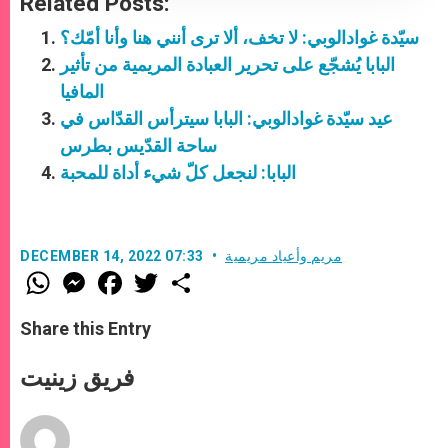
Related Posts:
سيّدة غوادالوبي: لا تخف، ألا ترى أنني هنا وأنا أمّك؟
البابا يُشجّع على تحرير العبادة المريمية من تأثير
المافيا
عيد سيّدة غوادالوبي: البابا سيترأس القدّاس في
ساحة القدّيس بطرس
البابا: لنجعل كلّ شيء أداة للمحبة
مريم وأعياد مريمية
DECEMBER 14, 2022 07:33
W
M
F
T
S
h
e
a
w
h
a
s
c
i
a
t
s
e
t
r
Share this Entry
s
e
b
t
e
A
n
o
e
p
g
o
r
فريق زينيت
p
e
k
r