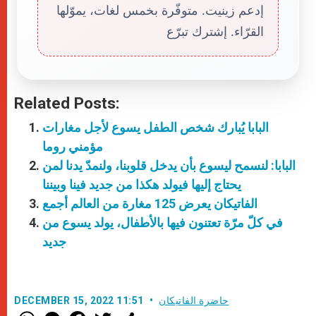
إدعم زينيت. متوفّرة بخمس لغات، يموّلها
القرّاء. إشترك تبرّع
Related Posts:
البابا يُبارك شخص الطفل يسوع لأجل مغارات
مؤمني روما
البابا: لنسمح ليسوع بأن يدخل قلوبنا، ولنمدّ يدنا لمن
يحتاج إليها فيولد هكذا من جديد فينا وبيننا
الفاتيكان يعرض 125 مغارة من العالم أجمع
في كلّ مرّة تعتنون فيها بالأطفال، يولد يسوع من
جديد
حاضرة الفاتيكان
DECEMBER 15, 2022 11:51
W
M
F
T
S