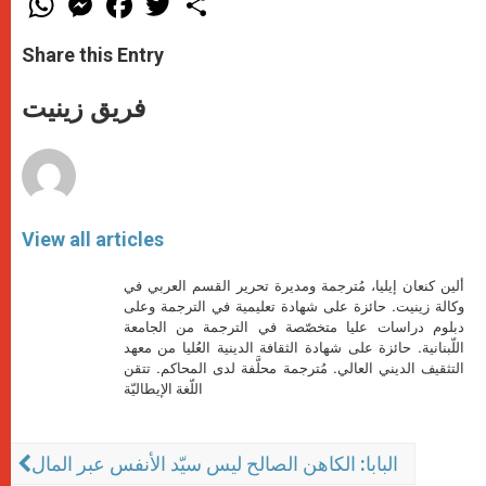
h
e
a
w
h
a
s
c
i
a
t
s
e
t
r
Share this Entry
s
e
b
t
e
A
n
o
e
p
g
o
r
فريق زينيت
p
e
k
r
View all articles
ألين كنعان إيليا، مُترجمة ومديرة تحرير القسم العربي في
وكالة زينيت. حائزة على شهادة تعليمية في الترجمة وعلى
دبلوم دراسات عليا متخصّصة في الترجمة من الجامعة
اللّبنانية. حائزة على شهادة الثقافة الدينية العُليا من معهد
التثقيف الديني العالي. مُترجمة محلَّفة لدى المحاكم. تتقن
اللّغة الإيطاليّة
البابا: الكاهن الصالح ليس سيّد الأنفس عبر المال