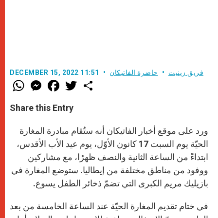
فريق زينيت
حاضرة الفاتيكان
DECEMBER 15, 2022 11:51
W
M
F
T
S
h
e
a
w
h
a
s
c
i
a
t
s
e
t
r
Share this Entry
s
e
b
t
e
A
n
o
e
p
g
o
r
ورد على موقع أخبار الفاتيكان أنه ستُقام مبادرة المغارة
p
e
k
r
الحيّة يوم السبت 17 كانون الأوّل، يوم عيد الأب الأقدس،
ابتداءً من الساعة الثانية والنصف ظهرًا، مع مشاركين
ووفود من مناطق مختلفة من إيطاليا. ستوضع المغارة في
بازيليك مريم الكبرى التي تضمّ ذخائر الطفل يسوع.
في ختام تقديم المغارة الحيّة عند الساعة الخامسة من بعد