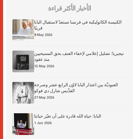
الأخبار الأكثر قراءة
الكنيسة الكاثوليكية في فرنسا تستعدّ لاستقبال البابا
قريبًا
8 May 2026
نيجيريا: تضليل إعلامي لإخفاء العنف بحق المسيحيين
منذ عقود
15 May 2026
العبوديَّة بين اعتذار البابا لاوُن الرابع عشر وصرخة
القدِّيس شارل دي فوكو
27 May 2026
البابا: حياة الله قادرة على أن تغيّر حياتنا
1 Jun 2026