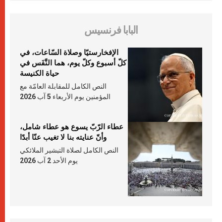
البابا فرنسيس
الإفخارستيّا وصلاة السّاعات، في
كلّ أسبوع وكلّ يوم، هما النَّفَس في
حياة الكنيسة
النص الكامل للمقابلة العامّة مع
المؤمنين يوم الأربعاء 5 آب 2026
عطاء الرّبّ يسوع هو عطاء شامل،
وأنّ عنايته بنا لا تغيب عنّا أبدًا
النص الكامل لصلاة التبشير الملائكي
يوم الأحد 2 آب 2026