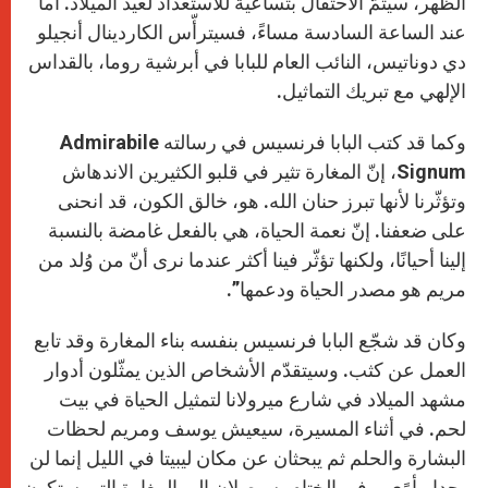
الظهر، سيتمّ الاحتفال بتساعية للاستعداد لعيد الميلاد. أما
عند الساعة السادسة مساءً، فسيترأّس الكاردينال أنجيلو
دي دوناتيس، النائب العام للبابا في أبرشية روما، بالقداس
الإلهي مع تبريك التماثيل.
وكما قد كتب البابا فرنسيس في رسالته Admirabile
Signum، إنّ المغارة تثير في قلبو الكثيرين الاندهاش
وتؤثّرنا لأنها تبرز حنان الله. هو، خالق الكون، قد انحنى
على ضعفنا. إنّ نعمة الحياة، هي بالفعل غامضة بالنسبة
إلينا أحيانًا، ولكنها تؤثّر فينا أكثر عندما نرى أنّ من وُلد من
مريم هو مصدر الحياة ودعمها”.
وكان قد شجّع البابا فرنسيس بنفسه بناء المغارة وقد تابع
العمل عن كثب. وسيتقدّم الأشخاص الذين يمثّلون أدوار
مشهد الميلاد في شارع ميرولانا لتمثيل الحياة في بيت
لحم. في أثناء المسيرة، سيعيش يوسف ومريم لحظات
البشارة والحلم ثم يبحثان عن مكان ليبيتا في الليل إنما لن
يجدا مأوًى. وفي الختام، سيصلان إلى المغارة التي ستكون