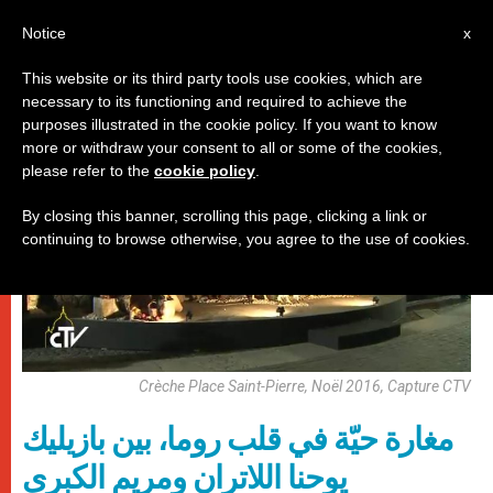
AR
Notice
x
This website or its third party tools use cookies, which are
necessary to its functioning and required to achieve the
حاضرة الفاتيكان
purposes illustrated in the cookie policy. If you want to know
more or withdraw your consent to all or some of the cookies,
please refer to the
cookie policy
.
By closing this banner, scrolling this page, clicking a link or
continuing to browse otherwise, you agree to the use of cookies.
Crèche Place Saint-Pierre, Noël 2016, Capture CTV
مغارة حيّة في قلب روما، بين بازيليك
يوحنا اللاتران ومريم الكبرى