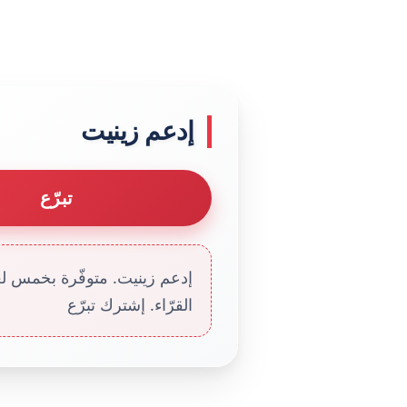
إدعم زينيت
تبرّع
إدعم زينيت. متوفّرة بخمس لغا
القرّاء. إشترك تبرّع