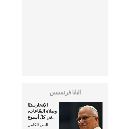
البابا فرنسيس
الإفخارستيّا
وصلاة السّاعات،
في كلّ أسبوع
وكلّ يوم، هما
النص الكامل