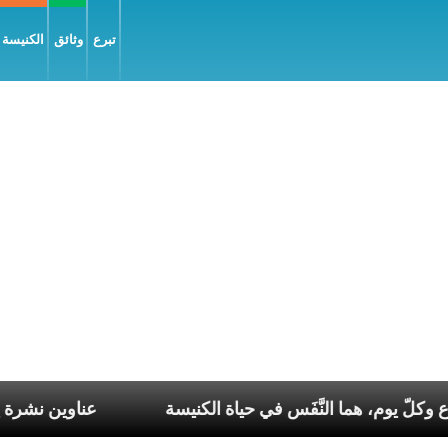
تبرع
وثائق
الكنيسة و
سّاعات، في كلّ أسبوع وكلّ يوم، هما النَّفَس في حياة الكنيسة