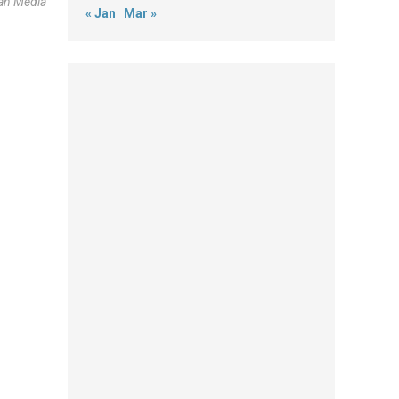
an Media
« Jan
Mar »