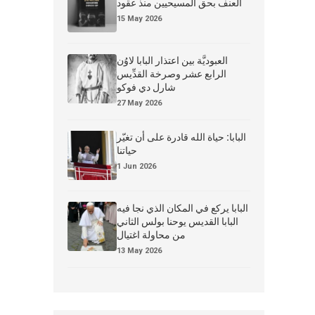
العنف بحق المسيحيين منذ عقود
15 May 2026
العبوديَّة بين اعتذار البابا لاوُن
الرابع عشر وصرخة القدِّيس
شارل دي فوكو
27 May 2026
البابا: حياة الله قادرة على أن تغيّر
حياتنا
1 Jun 2026
البابا يركع في المكان الذي نجا فيه
البابا القديس يوحنا بولس الثاني
من محاولة اغتيال
13 May 2026