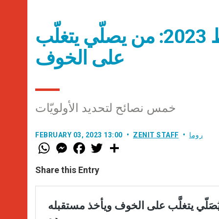
عناوين نشرة الجمعة 3 شباط 2023: من يصلّي يتغلّب
على الخوف
خمس نصائح لتحديد الأولويّات
روما
ZENIT STAFF
FEBRUARY 03, 2023 13:00
W
M
F
T
S
h
e
a
w
h
a
s
c
i
a
t
s
e
t
r
Share this Entry
s
e
b
t
e
A
n
o
e
p
g
o
r
p
e
k
r