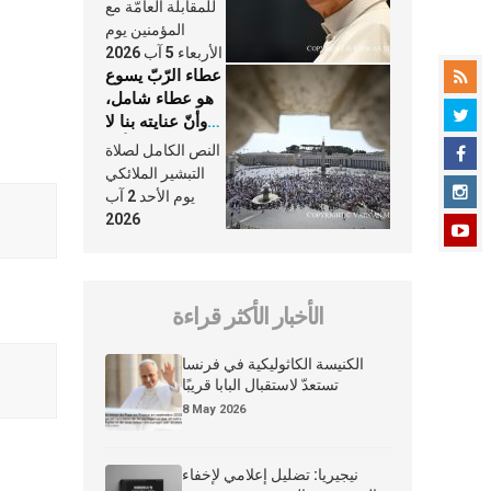
النَّفَس في حياة
للمقابلة العامّة مع
الكنيسة
المؤمنين يوم
الأربعاء 5 آب 2026
عطاء الرّبّ يسوع
هو عطاء شامل،
وأنّ عنايته بنا لا
تغيب عنّا أبدًا
النص الكامل لصلاة
التبشير الملائكي
يوم الأحد 2 آب
2026
الأخبار الأكثر قراءة
الكنيسة الكاثوليكية في فرنسا
تستعدّ لاستقبال البابا قريبًا
8 May 2026
نيجيريا: تضليل إعلامي لإخفاء