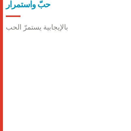
حبّ واستمرار
بالإيجابية يستمرّ الحب