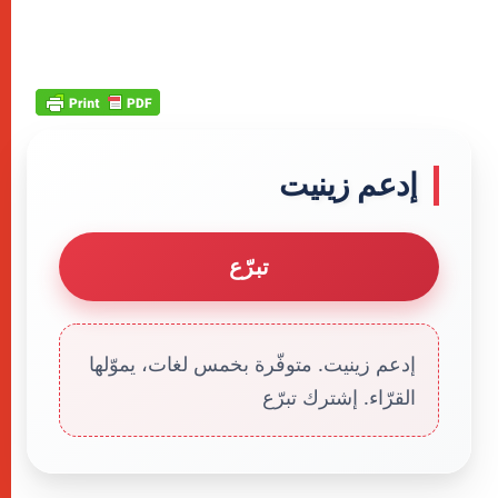
إدعم زينيت
تبرّع
إدعم زينيت. متوفّرة بخمس لغات، يموّلها
القرّاء. إشترك تبرّع