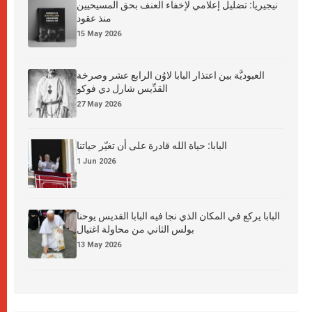
نيجيريا: تضليل إعلامي لإخفاء العنف بحق المسيحيين
منذ عقود
15 May 2026
العبوديَّة بين اعتذار البابا لاوُن الرابع عشر وصرخة
القدِّيس شارل دي فوكو
27 May 2026
البابا: حياة الله قادرة على أن تغيّر حياتنا
1 Jun 2026
البابا يركع في المكان الذي نجا فيه البابا القديس يوحنا
بولس الثاني من محاولة اغتيال
13 May 2026