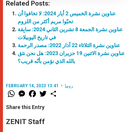
Related Posts:
عناوين نشرة الخميس 2 أيار 2024: لا تخافوا أن
تحبّوا مريم أكثر من اللزوم
عناوين نشرة الجمعة 8 تشرين الثاني 2024: سابِقة
في تاريخ اليوبيلات
عناوين نشرة الثلاثاء 22 آذار 2022: مصدر الرحمة
عناوين نشرة الاثنين 19 حزيران 2023: هل نحن نثق
بالله الذي نؤمن بأنّه قريب؟
روما
FEBRUARY 14, 2023 13:41
W
M
F
T
S
h
e
a
w
h
a
s
c
i
a
t
s
e
t
r
Share this Entry
s
e
b
t
e
A
n
o
e
p
g
o
r
ZENIT Staff
p
e
k
r