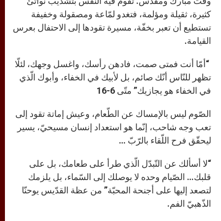
وقت مبارك ومقدّس. تقوم فيه النّفس بتشذيب نواتئ
كثيرة، ثقيلة ومؤلمة، فتغدو لمّاعة ومصقولة وخفيفة
تستطيع أن تعبر بخفّة، مسيرة تقودها إلى الاحتفال بعرس
القيامة.
“أمّا أنت فمتى صمت، فادهن رأسك، واغسل وجهك، لئلّا
تظهر للنّاس أنّك صائم، بل لأبيك في الخفاء، وأبوك الّذي
في الخفاء هو يجازيك” متّى 6-16
الصّوم ليس بالإمساك عن الطّعام، وعيش إماتة تقود إلى
تعب وجه شاحب، إنّما هو استعداد إنسان مسيحيّ، يسير
ليحقّق فرح اللّقاء بالرّبّ …
“لا أسألك عن التّبدّل الّذي طرأ على طعامك، بل على
قلبك… الصّيام وحده لا يوصلك إلى السّماء، بل يلزمك
لتصعد إليها على أجنحة المحبّة” من عظة القدّيس يوحنّا
الذّهبيّ الفم.