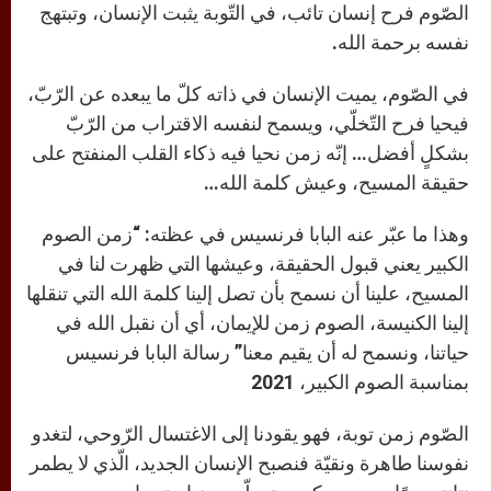
الصّوم فرح إنسان تائب، في التّوبة يثبت الإنسان، وتبتهج
نفسه برحمة الله.
في الصّوم، يميت الإنسان في ذاته كلّ ما يبعده عن الرّبّ،
فيحيا فرح التّخلّي، ويسمح لنفسه الاقتراب من الرّبّ
بشكلٍ أفضل… إنّه زمن نحيا فيه ذكاء القلب المنفتح على
حقيقة المسيح، وعيش كلمة الله…
وهذا ما عبّر عنه البابا فرنسيس في عظته: “زمن الصوم
الكبير يعني قبول الحقيقة، وعيشها التي ظهرت لنا في
المسيح، علينا أن نسمح بأن تصل إلينا كلمة الله التي تنقلها
إلينا الكنيسة، الصوم زمن للإيمان، أي أن نقبل الله في
حياتنا، ونسمح له أن يقيم معنا” رسالة البابا فرنسيس
بمناسبة الصوم الكبير، 2021
الصّوم زمن توبة، فهو يقودنا إلى الاغتسال الرّوحي، لتغدو
نفوسنا طاهرة ونقيّة فنصبح الإنسان الجديد، الّذي لا يطمر