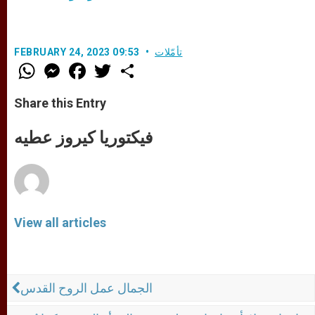
تأمّلات
FEBRUARY 24, 2023 09:53
W
M
F
T
S
h
e
a
w
h
a
s
c
i
a
t
s
e
t
r
Share this Entry
s
e
b
t
e
A
n
o
e
p
g
o
r
فيكتوريا كيروز عطيه
p
e
k
r
View all articles
الجمال عمل الروح القدس