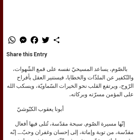
W
M
F
T
S
h
e
a
w
h
a
s
c
i
a
t
s
e
t
r
Share this Entry
s
e
b
t
e
A
n
o
e
p
g
o
r
بالصّوم، يساعد المسيحيّ نفسه على قمع الشّهوات،
p
e
k
r
والتّكفير عن الملذّات والخطايا، فيستنير العقل بأفراح
الرّوح، ويرتفع القلب نحو الخيرات السّماويّة، ويسكب الله
على المؤمن مسرّته وبركاته.
أبونا يعقوب الكبّوشيّ
إنّها مسيرة الصّوم. سبحة مقدّسة، تُتلى فيها أفعال
مقدّسة، من توبة وإماتة، إلى إحسان وغفران وحبّ… إنّه