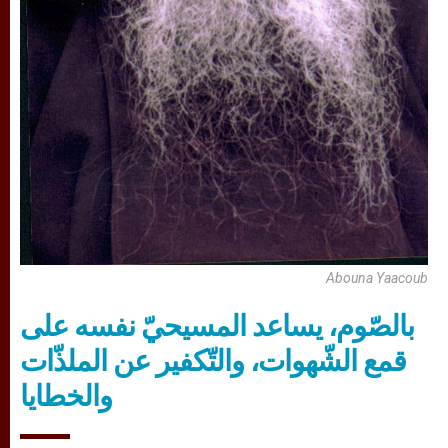
Abouna Yaacoub
بالصّوم، يساعد المسيحيّ نفسه على
قمع الشّهوات، والتّكفير عن الملذّات
والخطايا