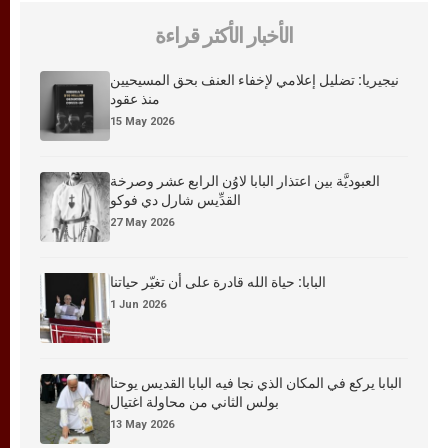
الأخبار الأكثر قراءة
نيجيريا: تضليل إعلامي لإخفاء العنف بحق المسيحيين
منذ عقود
15 May 2026
العبوديَّة بين اعتذار البابا لاوُن الرابع عشر وصرخة
القدِّيس شارل دي فوكو
27 May 2026
البابا: حياة الله قادرة على أن تغيّر حياتنا
1 Jun 2026
البابا يركع في المكان الذي نجا فيه البابا القديس يوحنا
بولس الثاني من محاولة اغتيال
13 May 2026