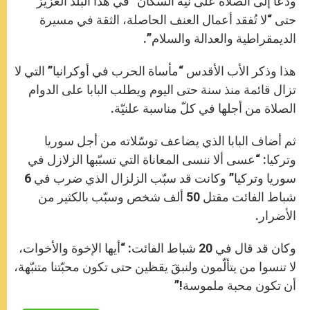
ودعا إلى الصلاة على نيّة السكّان “في هذا البلد العزيز”
حتى “لا تُفقد أعمال العنف الحاصلة، الثقة في مسيرة
الديمقراطية والعدالة والسلام”.
هذا وذكر الأب الأقدس “مأساة الحرب في أوكرانيا” التي لا
تزال قائمة منذ سنة حتى اليوم ويطلب البابا على الدوام
الصلاة من أجلها في كلّ مناسبة علنيّة.
ثم أضاف البابا الذي يضاعف توسّلاته من أجل سوريا
وتركيا: “عسى ألا ننسى المعاناة التي تسبّبها الزلازل في
سوريا وتركيا” وكانت قد سبّب الزلزال الذي ضرب في 6
شباط الفائت مقتل 50 ألف شخص وسبّب بالكثير من
الأضرار.
وكان قد قال في 20 شباط الفائت: “أيها الإخوة والأخوات،
لا تنسوا من يتألّمون ولنبقَ يقظين حتى تكون محبّتنا متنبّهة،
أن تكون محبة ملموسة!”