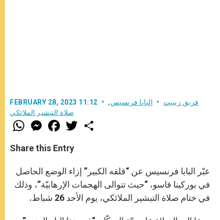
فريق زينيت
البابا فرنسيس
,
FEBRUARY 28, 2023 11:12
صلاة التبشير الملائكي
W
M
F
T
S
h
e
a
w
h
a
s
c
i
a
t
s
e
t
r
Share this Entry
s
e
b
t
e
A
n
o
e
p
g
o
r
عبّر البابا فرنسيس عن “قلقه الكبير” إزاء الوضع الحاصل
p
e
k
r
في بوركينا فاسو، “حيث تتوالى الهجمات الإرهابيّة”، وذلك
في ختام صلاة التبشير الملائكي، يوم الأحد 26 شباط.