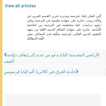
View all articles
ألين كنعان إيليا، مُترجمة ومديرة تحرير القسم العربي في
وكالة زينيت. حائزة على شهادة تعليمية في الترجمة وعلى
دبلوم دراسات عليا متخصّصة في الترجمة من الجامعة
اللّبنانية. حائزة على شهادة الثقافة الدينية العُليا من معهد
التثقيف الديني العالي. مُترجمة محلَّفة لدى المحاكم. تتقن
اللّغة الإيطاليّة
الأراضي المقدسة: البابا يدعو من جديد إلى إيقاف دوّامة
العنف
حادثة الغرق في كالابريا: ألم البابا فرنسيس