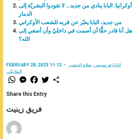
أوكرانيا: البابا ينادي من جديد… لا تقودوا البشريّة إلى
الدمار
من جديد، البابا يعبّر عن قربه للشعب الأوكراني
هل أنا قادر حقًّا أن أصمت في داخليّ وأن أصغي إلى
الله؟
البابا فرنسيس
,
صلاة التبشير
FEBRUARY 28, 2023 11:12
الملائكي
W
M
F
T
S
h
e
a
w
h
a
s
c
i
a
t
s
e
t
r
Share this Entry
s
e
b
t
e
A
n
o
e
p
g
o
r
فريق زينيت
p
e
k
r