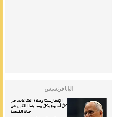
البابا فرنسيس
الإفخارستيّا وصلاة السّاعات، في
كلّ أسبوع وكلّ يوم، هما النَّفَس في
حياة الكنيسة