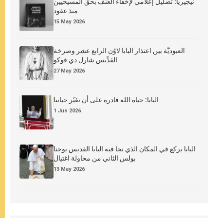
نيجيريا: تضليل إعلامي لإخفاء العنف بحق المسيحيين
منذ عقود
15 May 2026
العبوديَّة بين اعتذار البابا لاوُن الرابع عشر وصرخة
القدِّيس شارل دي فوكو
27 May 2026
البابا: حياة الله قادرة على أن تغيّر حياتنا
1 Jun 2026
البابا يركع في المكان الذي نجا فيه البابا القديس يوحنا
بولس الثاني من محاولة اغتيال
13 May 2026