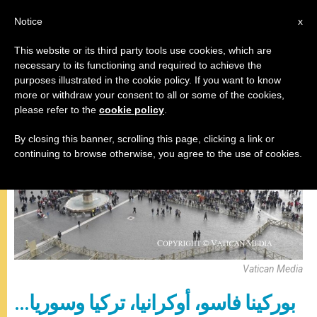
AR
Notice
x
This website or its third party tools use cookies, which are
necessary to its functioning and required to achieve the
,
البابا فرنسيس
صلاة التبشير الملائكي
purposes illustrated in the cookie policy. If you want to know
more or withdraw your consent to all or some of the cookies,
please refer to the
cookie policy
.
By closing this banner, scrolling this page, clicking a link or
continuing to browse otherwise, you agree to the use of cookies.
Vatican Media
بوركينا فاسو، أوكرانيا، تركيا وسوريا…