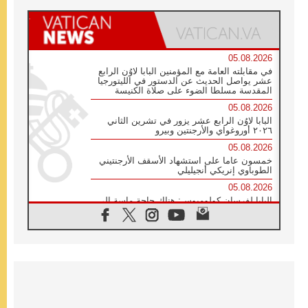
05.08.2026
في مقابلته العامة مع المؤمنين البابا لاوُن الرابع
عشر يواصل الحديث عن الدستور في الليتورجيا
المقدسة مسلطا الضوء على صلاة الكنيسة
05.08.2026
البابا لاوُن الرابع عشر يزور في تشرين الثاني
٢٠٢٦ أوروغواي والأرجنتين وبيرو
05.08.2026
خمسون عاما على استشهاد الأسقف الأرجنتيني
الطوباوي إنريكي أنجيليلي
05.08.2026
البابا لفرسان كولومبوس: هناك حاجة ماسة إلى
أنبياء تناغم يسعون إلى بناء الجسور
04.08.2026
وفاة الكاردينال جوليو دوارتي لانغا
04.08.2026
عميد دائرة الحوار بين الأديان يفتتح في سيول
أول لقاء مسيحي كونفوشي
04.08.2026