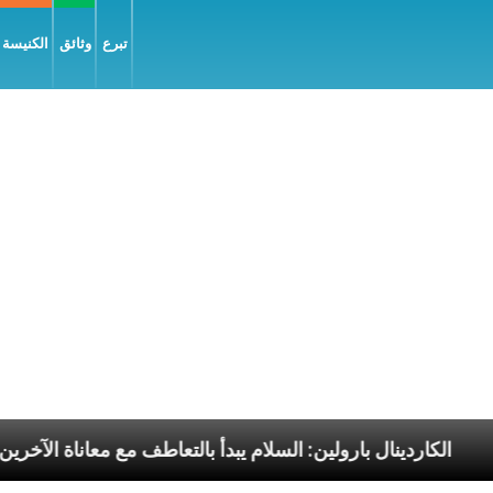
تبرع
وثائق
الكنيسة و
الرسوليّة
الكاردينال بارولين: السلام يبدأ بالتعاطف مع 