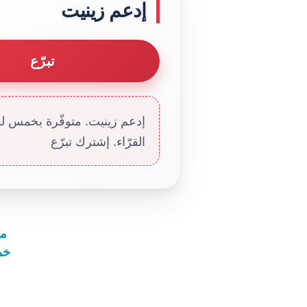
إدعم زينيت
تبرّع
إدعم زينيت. متوفّرة بخمس لغا
القرّاء. إشترك تبرّع
ما
خمي