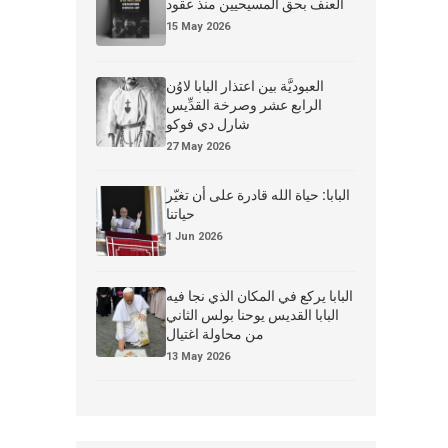
العنف بحق المسيحيين منذ عقود
15 May 2026
العبوديَّة بين اعتذار البابا لاوُن
الرابع عشر وصرخة القدِّيس
شارل دي فوكو
27 May 2026
البابا: حياة الله قادرة على أن تغيّر
حياتنا
1 Jun 2026
البابا يركع في المكان الذي نجا فيه
البابا القديس يوحنا بولس الثاني
من محاولة اغتيال
13 May 2026