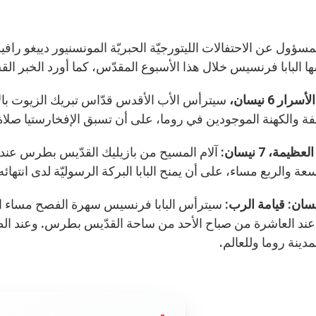
سؤول عن الاحتفالات الليتورجيّة الحبريّة المونسنيور دييغو رافيلي
ا البابا فرنسيس خلال هذا الأسبوع المقدّس، كما أورد الخبر ا
ار 6 نيسان،
سيترأس الأب الأقدس قدّاس تبريك الزيوت بال
فة والكهنة الموجودين في روما، على أن تسبق الإفخارستيا صلاة ع
يمة، 7 نيسان:
آلام المسيح من بازيليك القدّيس بطرس عند 
سعة والربع مساء، على أن يمنح البابا البركة الرسوليّة لدى انتهائه
سيترأس البابا فرنسيس سهرة الفصح مساء الس
 عند العاشرة من صباح الأحد من ساحة القدّيس بطرس. وعند ا
مدينة روما وللعالم.