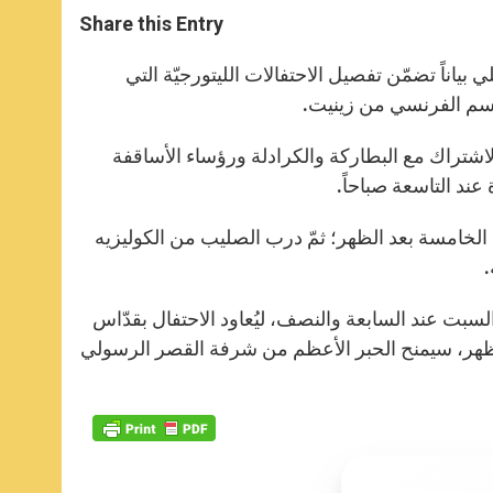
a
s
c
i
a
t
s
e
t
r
Share this Entry
s
e
b
t
e
A
n
o
e
p
g
o
r
 بياناً تضمّن تفصيل الاحتفالات الليتورجيّة التي
p
e
k
لقسم الفرنسي من زينيت.
r
اشتراك مع البطاركة والكرادلة ورؤساء الأساقفة
ند التاسعة صباحاً.
الخامسة بعد الظهر؛ ثمّ درب الصليب من الكوليزيه
.
بت عند السابعة والنصف، ليُعاود الاحتفال بقدّاس
لظهر، سيمنح الحبر الأعظم من شرفة القصر الرسولي