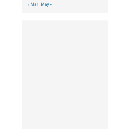
« Mar
May »