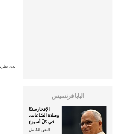
ندى بطرس 
البابا فرنسيس
الإفخارستيّا
وصلاة السّاعات،
في كلّ أسبوع
وكلّ يوم، هما
النص الكامل