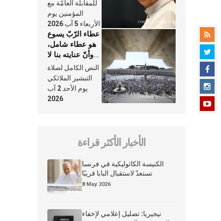
النَّفَس في حياة
للمقابلة العامّة مع
الكنيسة
المؤمنين يوم
الأربعاء 5 آب 2026
عطاء الرّبّ يسوع
هو عطاء شامل،
وأنّ عنايته بنا لا
تغيب عنّا أبدًا
النص الكامل لصلاة
التبشير الملائكي
يوم الأحد 2 آب
2026
الأخبار الأكثر قراءة
الكنيسة الكاثوليكية في فرنسا
تستعدّ لاستقبال البابا قريبًا
8 May 2026
نيجيريا: تضليل إعلامي لإخفاء