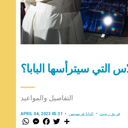
س التي سيترأسها البابا؟
التفاصيل والمواعيد
فريق زينيت
البابا فرنسيس
APRIL 04, 2023 05:31
W
M
F
T
S
h
e
a
w
h