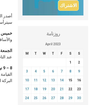
أصدر الم
سيترأسه
خميس الأسر
روزنامة
والأساق
April 2023
الجمعة العظ
M
T
W
T
F
S
S
عند التا
1
2
8 – 9 نيسان: قيامة الرب:
3
4
5
6
7
8
9
القيامة
البركة ل
10
11
12
13
14
15
16
17
18
19
20
21
22
23
24
25
26
27
28
29
30