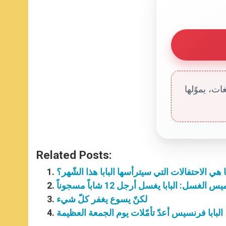
ت، يموّلها
Related Posts:
 هي الاحتفالات التي سيترأسها البابا هذا الشّهر؟
س الغسل: البابا يغسل أرجل 12 شاباً مسجوناً
لكنّ يسوع يغفر كلّ شيء
البابا فرنسيس أعدّ تأمّلات يوم الجمعة العظيمة