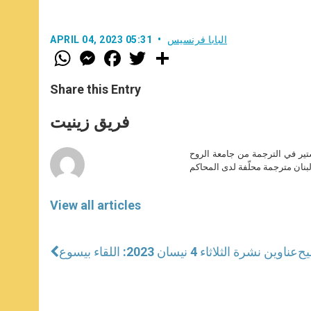
البابا فرنسيس
APRIL 04, 2023 05:31
W
M
F
T
S
h
e
a
w
h
a
s
c
i
a
t
s
e
t
r
Share this Entry
s
e
b
t
e
A
n
o
e
p
g
o
r
فريق زينيت
p
e
k
r
ير في الترجمة من جامعة الروح
بنان مترجمة محلّفة لدى المحاكم
View all articles
يح
عناوين نشرة الثلاثاء 4 نيسان 2023: اللقاء بيسوع