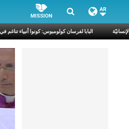
AR
MISSION
يقة والكرامة الإنسانيّة
البابا لفرسان كولومبوس: كونو