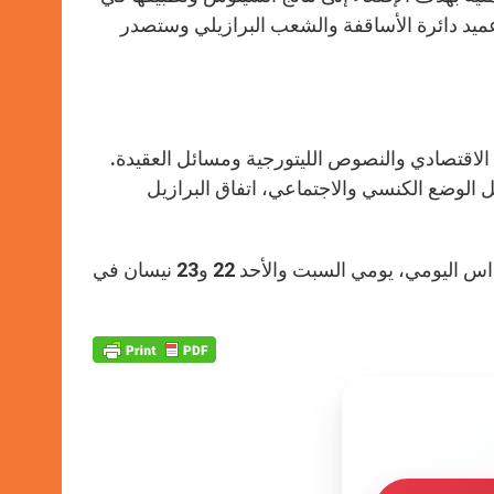
 وعميد دائرة الأساقفة والشعب البرازيلي وستصدر
لاقتصادي والنصوص الليتورجية ومسائل العقيدة.
 الوضع الكنسي والاجتماعي، اتفاق البرازيل
من المرتقب أن يقوم أساقف البرازيل برياضة روحية، بالإضافة إلى القداس اليومي، يومي السبت والأحد 22 و23 نيسان في