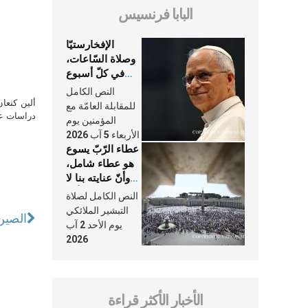
البابا فرنسيس
الإفخارستيّا
وصلاة السّاعات،
في كلّ أسبوع
وكلّ يوم، هما
النص الكامل
النَّفَس في حياة
ألين كنعا
للمقابلة العامّة مع
الكنيسة
دراسات علي
المؤمنين يوم
الأربعاء 5 آب 2026
عطاء الرّبّ يسوع
هو عطاء شامل،
وأنّ عنايته بنا لا
تغيب عنّا أبدًا
النص الكامل لصلاة
التبشير الملائكي
الصين
يوم الأحد 2 آب
2026
الأخبار الأكثر قراءة