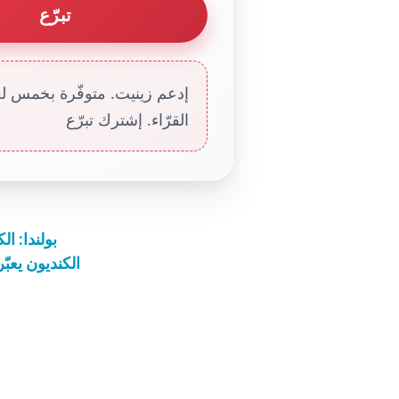
تبرّع
إدعم زينيت. متوفّرة بخمس لغا
القرّاء. إشترك تبرّع
بولندا: ا
الكنديون يعب