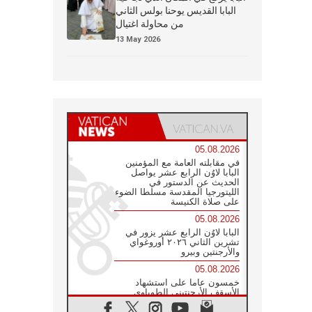
البابا القديس يوحنا بولس الثاني
من محاولة اغتيال
13 May 2026
05.08.2026
في مقابلته العامة مع المؤمنين
البابا لاوُن الرابع عشر يواصل
الحديث عن الدستور في
الليتورجيا المقدسة مسلطا الضوء
على صلاة الكنيسة
05.08.2026
البابا لاوُن الرابع عشر يزور في
تشرين الثاني ٢٠٢٦ أوروغواي
والأرجنتين وبيرو
05.08.2026
خمسون عاما على استشهاد
الأسقف الأرجنتيني الطوباوي
إنريكي أنجيليلي