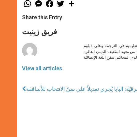
W
M
F
T
S
h
e
a
w
h
a
s
c
i
a
t
s
e
t
r
Share this Entry
s
e
b
t
e
A
n
o
e
p
g
o
r
فريق زينيت
p
e
k
r
تعليمية في الترجمة وعلى دبلوم
ا من معهد التثقيف الديني العالي.
دى المحاكم. تتقن اللّغة الإيطاليّة
View all articles
يّة: البابا يُجري تعديلاً على سنّ الانتخاب للأساقفة