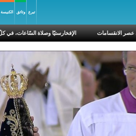
تبرع
وثائق
الكنيسة و
ا أنبياء تناغم في عصر الانقسامات
الإفخارستيّا وصلاة 