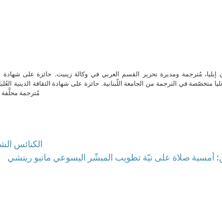
ن إيليا، مُترجمة ومديرة تحرير القسم العربي في وكالة زينيت. حائزة على شهادة 
ا متخصّصة في الترجمة من الجامعة اللّبنانية. حائزة على شهادة الثقافة الدينية العُلي
مُترجمة محلَّفة ل
الكنائس الشرق
: أمسية صلاة على نيّة تطويب المبشّر اليسوعي ماتيو ريتشي