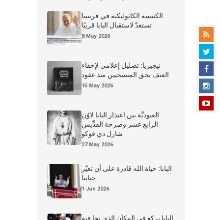
الكنيسة الكاثوليكية في فرنسا
تستعدّ لاستقبال البابا قريبًا
8 May 2026
نيجيريا: تضليل إعلامي لإخفاء
العنف بحق المسيحيين منذ عقود
15 May 2026
العبوديَّة بين اعتذار البابا لاوُن
الرابع عشر وصرخة القدِّيس
شارل دي فوكو
27 May 2026
البابا: حياة الله قادرة على أن تغيّر
حياتنا
1 Jun 2026
البابا يركع في المكان الذي نجا فيه