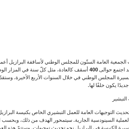
منه، وقد اجتمع حوالى 400 أسقف كالعادة، مثل كلّ سنة في
مسيرة المجلس الوطني في خلال السنوات الأربع الأخيرة. وستقدّم 
ديدًا يكون خلفًا لها.
التبشير
 تحديث التوجيهات العامة للعمل التبشيري الخاص بكنيسة البرازيل 
عملية السينودسية الجارية. سيتمحور الهدف من ذلك، وبحسب الأمي
سيرة الكنيسة في البرازيل نحو تحديث توجيهات. وستتمّ هذه العم