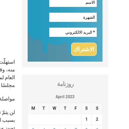
العام ل
روزنامة
مجلسًا ج
April 2023
مواصلة 
M
T
W
T
F
S
S
لن يتمّ
1
2
بسبب ال
تمييز م