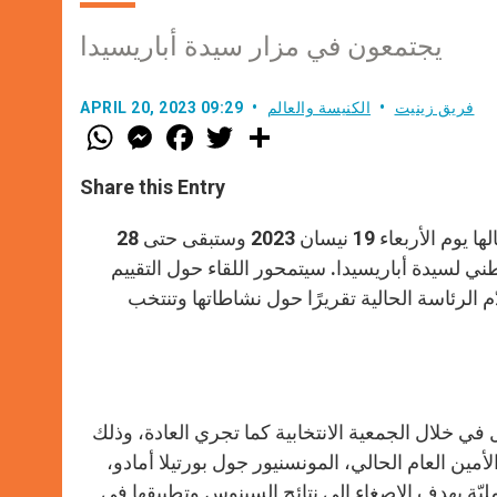
يجتمعون في مزار سيدة أباريسيدا
فريق زينيت
الكنيسة والعالم
APRIL 20, 2023 09:29
W
M
F
T
S
h
e
a
w
h
a
s
c
i
a
t
s
e
t
r
Share this Entry
s
e
b
t
e
A
n
o
e
p
g
o
r
استهلّت الجمعية العامة الستّون للمجلس الوطني لأساقفة البرازيل أعمالها يوم الأربعاء 19 نيسان 2023 وستبقى حتى 28
p
e
k
 المزار الوطني لسيدة أباريسيدا. سيتمحور اللقاء حول التقييم
r
الرئاسة الحالية تقريرًا حول نشاطاتها وتنتخب
في خلال الجمعية الانتخابية كما تجري العادة، وذلك
ن العام الحالي، المونسنيور جول بورتيلا أمادو،
ليّة بهدف الإصغاء إلى نتائج السينوس وتطبيقها في