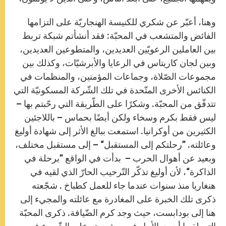
وهنا، أعبّر عن شكري للكنيسة الهنجاريّة على التزامها
الفائض والمتشعب في المحبّة: فقد أنشأتم شبكة تربط
بين العاملين الرعويّين العديدين، والمتطوعين العديدين،
وبين لجان كاريتاس في الرعايا والأبرشيّات، وكذلك بين
مجموعات الصّلاة، وجماعات المؤمنين، والمنظمات في
الكنائس الأخرى المتّحدة في تلك الشّركة المسكونيّة التي
تتدفّق من المحبّة. وشكرًا على الطّريقة التي رحّبتم بها –
ليس فقط بكرم وسخاء ولكن أيضًا بحماس – باللاجئين
الكثيرين من أوكرانيا. استمعت ببالغ الأثر إلى شهادة أوليغ
وعائلته. ”رحلتكم إلى المستقبل“ – إلى مستقبل مختلف،
وبعيد عن أهوال الحرب – بدأت في الواقع ”برحلة في
الذاكرة“، لأن أوليغ تذكّر التّرحيب الحارّ الذي لقيه في
هنغاريا منذ سنوات عندما جاء للعمل كطباخ . شجّعته
ذكرى تلك الخبرة على المغادرة مع عائلته والمجيء إلى
هنا إلى بودابست، حيث وجد كرم الضّيافة. ذكرى المحبّة