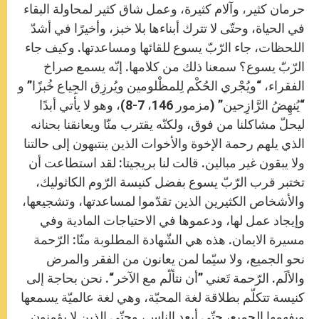
حرمان كثير، وآلام كثيرة، وعمل شاق كثير لمحاولة البقاء
في الحياة، وحتّى لا تترك أبناءها بلا خبز، وأخيرًا في أشدّ
اللحظات، جاء الرّبّ يسوع للقائها ومساعدتها. وكيف جاء
الرّبّ يسوع؟ سمعنا ذلك من كلامها. إنّه يسمع صراخ
الفقراء، “ويُجْري الحُكْم لِلمظْلومين ويُرزِق الجِياع خُبزًا” و
“يُنهِضُ الرَّازِحين” (مزمور 146، 7-8)، وهو لا يأتي أبدًا
ليحلّ مشاكلنا من فوق، ولكنّه يقترب منّا ويعانقنا بحنانه
الذي يلهم رحمة الإخوة والأخوات الذين ينتبهون إلى حالتنا
ولا يبقون غير مبالين. قالت لنا بريجيتا: لقد استطاعت أن
تختبر قرب الرّبّ يسوع بفضل كنيسة الرّوم الكاثوليك،
والأشخاص الكثيرين الذين تقدّموا لمساعدتها، وتشجيعها،
وإيجاد عمل لها، ودعموها في الاحتياجات المادية وفي
مسيرة الايمان. هذه هي الشّهادة المطلوبة منّا: الرّحمة
نحو الجميع، ولا سيّما لمن يعانون من الفقر والمرض
والألَم. الرّحمة تَعني ”أن نتألّم مع الآخر“. نحن بحاجة إلى
كنيسة تتكلّم بطلاقة لغة المحبّة، وهي لغة عالميّة يسمعها
ويفهمها الجميع، حتّى أبعد الناس، وحتّى الذين لا يؤمنون.