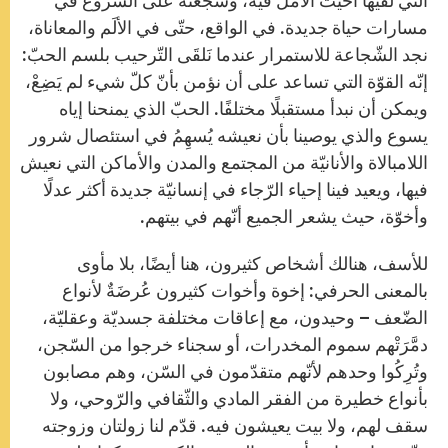
التي لقيها أحيت الأمل فيه، وشجعته على الشّروع في
مسارات حياة جديدة. في الواقع، حتّى في الألَم والمعاناة،
نجد الشّجاعة للاستمرار عندما نَلقَى التّرحيب بلسم الحبّ:
إنّه القوّة التي تساعد على أن نؤمن بأنّ كلّ شيء لم يَضِعْ،
ويمكن أن نبدأ مستقبلًا مختلفًا. الحبّ الذي يمنحنا إياه
يسوع والذي يوصينا بأن نعيشه يُسهِمُ في استئصال شرور
اللامبالاة والأنانيّة من المجتمع والمدن والأماكن التي نعيش
فيها، ويعيد فينا إحياء الرّجاء في إنسانيّة جديدة أكثر عدلًا
وأخوّة، حيث يشعر الجميع أنّهم في بيتهم.
للأسف، هنالك أشخاص كثيرون، هنا أيضًا، بلا مأوى
بالمعنى الحرفي: إخوة وأخوات كثيرون عُرضَةٌ لأنواع
الضّعف – وحيدون، مع إعاقات مختلفة جسديّة وعقليّة،
دمَّرَتْهم سموم المخدرات، أو سجناء خرجوا من السّجن،
وتُرِكُوا وحدهم لأنّهم متقدّمون في السّن، وهم مصابون
بأنواع خطيرة من الفقر المادي والثّقافي والرّوحي، ولا
سقف لهم، ولا بيت يعيشون فيه. قدّم لنا زولتان وزوجته