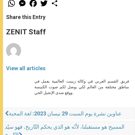
W
M
F
T
S
h
e
a
w
h
a
s
c
i
a
t
s
e
t
r
Share this Entry
s
e
b
t
e
A
n
o
e
p
g
o
r
ZENIT Staff
p
e
k
r
View all articles
فريق القسم العربي في وكالة زينيت العالمية يعمل في
مناطق مختلفة من العالم لكي يوصل لكم صوت الكنيسة
ووقع صدى الإنجيل الحي.
عناوين نشرة يوم السبت 29 نيسان 2023: لغة المحبة
المسيح هو مستقبلنا، لأنّه هو الذي يحكم التّاريخ. فهو سيّد
التّاريخ