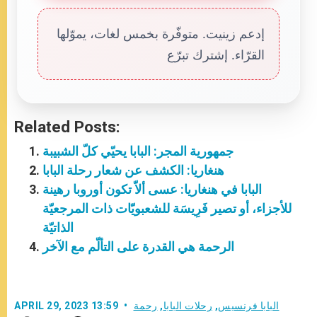
إدعم زينيت. متوفّرة بخمس لغات، يموّلها
القرّاء. إشترك تبرّع
Related Posts:
جمهورية المجر: البابا يحيّي كلّ الشبيبة
هنغاريا: الكشف عن شعار رحلة البابا
البابا في هنغاريا: عسى ألاّ تكون أوروبا رهينة
للأجزاء، أو تصير فَرِيسَة للشعبويّات ذات المرجعيّة
الذاتيّة
الرحمة هي القدرة على التألّم مع الآخر
البابا فرنسيس
,
رحلات البابا
,
رحمة
APRIL 29, 2023 13:59