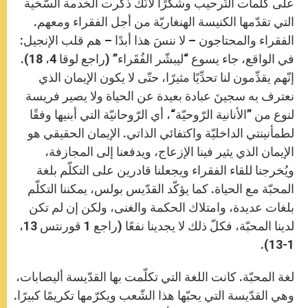
على كلمات التّرحيب وشكرًا لأنّك ذكرت الخدمة السّخية
التي تقدّمها الكنيسة الهنغاريّة من أجل الفقراء ومعهم.
الفقراء والمحتاجون – لا ننسَ هذا أبدًا – هم قلب الإنجيل:
في الواقع، جاء يسوع “ليبشّر الفُقَراء” (راجع لوقا 4، 18).
إنّهم يقدِّمون لنا تحدِّيًا مثيرًا، حتّى لا يكون الإيمان الذي
نعترف به سجينَ عبادة بعيدة عن الحياة ولا يصير فريسة
لنوع من ”الأنانية الرّوحيّة“، أي الرّوحانيّة التي أبنيها وفقًا
لطمأنينتي الداخليّة واكتفائي الذاتي. الإيمان الحقيقي هو
الإيمان الذي يثير فينا الإزعاج، ويدفعنا إلى المجازفة،
ويُخرجنا للقاء الفقراء ويجعلنا قادرين على التكلّم بلغة
المحبّة مع الحياة. كما يؤكّد القدّيس بولس، يمكننا التكلّم
بلغات عديدة، وامتلاك الحكمة والغنى، ولكن إن لم تكن
لدينا المحبّة، فكلّ ذلك لا يجدينا نفعًا (راجع 1 قورنتس 13،
1-13).
لغة المحبّة. كانت اللغة التي تكلّمت بها القدّيسة أليصابات،
وهي القدّيسة التي يحبّها هذا الشّعب ويكرّمها تكريمًا كبيرًا.