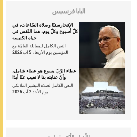
البابا فرنسيس
الإفخارستيّا وصلاة السّاعات، في
كلّ أسبوع وكلّ يوم، هما النَّفَس في
حياة الكنيسة
النص الكامل للمقابلة العامّة مع
المؤمنين يوم الأربعاء 5 آب 2026
عطاء الرّبّ يسوع هو عطاء شامل،
وأنّ عنايته بنا لا تغيب عنّا أبدًا
النص الكامل لصلاة التبشير الملائكي
يوم الأحد 2 آب 2026