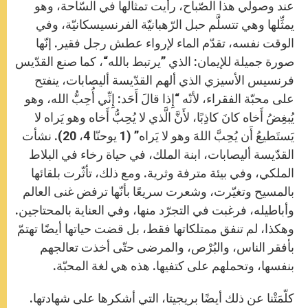
عند وصولي هذا الصّباح، رأيت تمثالها في السّاحة، وهو
يمثِّلها وهي تتسلَّم حبل الرّهبانيّة الفرنسيسكانيّة، وفي
الوقت نفسه، تقدّم الماء لإرواء عطش رجل فقير. إنّها
صورة جميلة للإيمان: الذي ”يرتبط بالله“، كما صنع القدّيس
فرنسيس الأسيزي الذي ألهم القدّيسة أليصابات، ينفتح
على محبّة الفقراء، لأنّه “إِذا قالَ أَحَد: إِنِّي أُحِبُّ الله، وهو
يُبغِضُ أَخاه كانَ كاذِبًا، لأَنَّ الَّذي لا يُحِبُّ أَخاه وهو يَراه لا
يَستَطيعُ أَن يُحِبَّ اللهَ وهو لا يَراه” (1 يوحنّا 4، 20). نشأت
القدّيسة أليصابات، ابنة الملك، في حياة رخاء في البلاط
الملكي، وفي بيئة مترفة وثرية. ومع ذلك، تأثّرت بلقائها
بالمسيح وتغيّرت، وشعرت سريعًا بأنّها ترفض غنى العالم
وأباطيله، فرغبت في التجرّد منها، وفي العناية بالمحتاجين.
وهكذا، لم تنفق ممتلكاتها فقط، بل قضت حياتها أيضًا تهتمّ
بأفقر الناس، والبُرْص، والمرضى حتّى أخذت تعالجهم
بنفسها، وتحملهم على كتفيها. هذه هي لغة المحبّة.
كلّمَتْنا عن ذلك أيضًا بريجيتا، التي أشكرها على شهادتها.