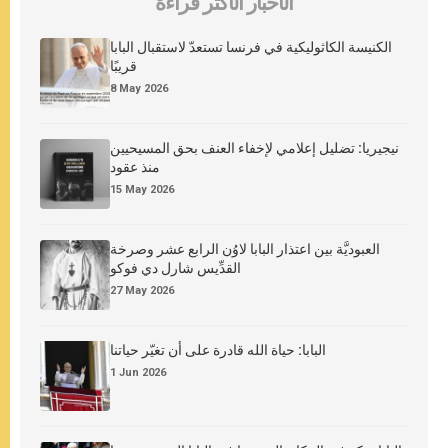
الأخبار الأكثر قراءة
الكنيسة الكاثوليكية في فرنسا تستعدّ لاستقبال البابا
قريبًا
8 May 2026
نيجيريا: تضليل إعلامي لإخفاء العنف بحق المسيحيين
منذ عقود
15 May 2026
العبوديَّة بين اعتذار البابا لاوُن الرابع عشر وصرخة
القدِّيس شارل دي فوكو
27 May 2026
البابا: حياة الله قادرة على أن تغيّر حياتنا
1 Jun 2026