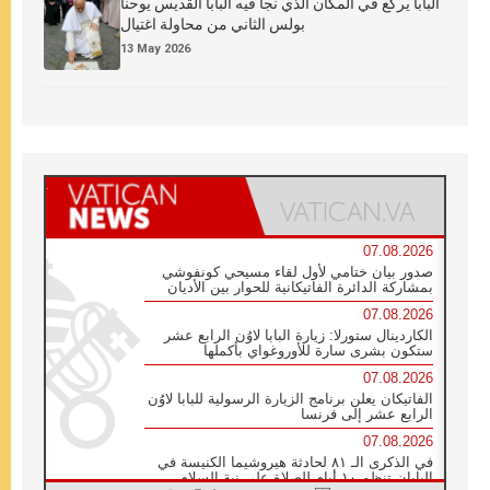
البابا يركع في المكان الذي نجا فيه البابا القديس يوحنا
بولس الثاني من محاولة اغتيال
13 May 2026
07.08.2026
صدور بيان ختامي لأول لقاء مسيحي كونفوشي
بمشاركة الدائرة الفاتيكانية للحوار بين الأديان
07.08.2026
الكاردينال ستورلا: زيارة البابا لاوُن الرابع عشر
ستكون بشرى سارة للأوروغواي بأكملها
07.08.2026
الفاتيكان يعلن برنامج الزيارة الرسولية للبابا لاوُن
الرابع عشر إلى فرنسا
07.08.2026
في الذكرى الـ ٨١ لحادثة هيروشيما الكنيسة في
اليابان تنظم ١٠ أيام للصلاة على نية السلام