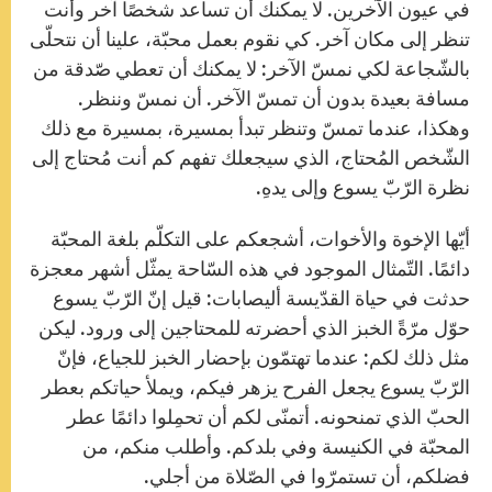
في عيون الآخرين. لا يمكنك أن تساعد شخصًا آخر وأنت
تنظر إلى مكان آخر. كي نقوم بعمل محبّة، علينا أن نتحلّى
بالشّجاعة لكي نمسّ الآخر: لا يمكنك أن تعطي صّدقة من
مسافة بعيدة بدون أن تمسّ الآخر. أن نمسّ وننظر.
وهكذا، عندما تمسّ وتنظر تبدأ بمسيرة، بمسيرة مع ذلك
الشّخص المُحتاج، الذي سيجعلك تفهم كم أنت مُحتاج إلى
نظرة الرّبّ يسوع وإلى يدهِ.
أيّها الإخوة والأخوات، أشجعكم على التكلّم بلغة المحبّة
دائمًا. التّمثال الموجود في هذه السّاحة يمثّل أشهر معجزة
حدثت في حياة القدّيسة أليصابات: قيل إنّ الرّبّ يسوع
حوّل مرّةً الخبز الذي أحضرته للمحتاجين إلى ورود. ليكن
مثل ذلك لكم: عندما تهتمّون بإحضار الخبز للجياع، فإنّ
الرّبّ يسوع يجعل الفرح يزهر فيكم، ويملأ حياتكم بعطر
الحبّ الذي تمنحونه. أتمنّى لكم أن تحمِلوا دائمًا عطر
المحبّة في الكنيسة وفي بلدكم. وأطلب منكم، من
فضلكم، أن تستمرّوا في الصّلاة من أجلي.