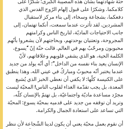
حنّة شهادتهما بشأن هذه المصيبة الكبرى: شكرًا على
كلامكما. وشكرًا على قبول إلهام الرّوح القدس الذي
دفعكما، بشجاعة وسخاء، إلى بناء مركز لاستقبال
المشردين. لقد تأثرت عندما سمعت، أنكما تهتمان، إلى
جانب الاحتياجات الماديّة، لتاريخ الناس وكرامتهم
المجروحة، وتعتنيان بوِحدتهم، وبحاجتهم لأن يشعروا بأنّهم
محبوبون ومرحّبٌ بهم في العالم. قالت حنّة إنّ “يسوع،
الكلمة الحية، هو الذي يشفي قلوبهم وعلاقاتهم، لأنّ
الإنسان يعيد بناء نفسه من الداخل”؛ أي أنّه يولد من جديد
عندما يختبر أنّه محبوبٌ ومباركٌ في عيني الله. وهذا ينطبق
على الكنيسة كلّها: لا يكفي أن نعطي الخبز الذي يُشبع
المعدة، بل يجب تقدّمة الغذاء لقلوب الناس! المحبّة ليست
مجرّد مساعدة ماديّة واجتماعيّة، بل تهتمّ بالإنسان كلّه،
وتريد أن توقفه من جديد على قدميه بمحبّة يسوع: المحبّة
التي تساعد على استعادة الجمال والكرامة.
أن نقوم بعمل محبّة يعني أن يكون لدينا الشّجاعة لأن ننظر