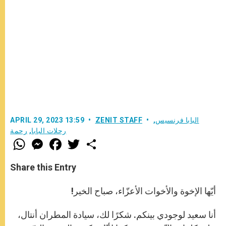
البابا فرنسيس
,
ZENIT STAFF
APRIL 29, 2023 13:59
رحلات البابا
,
رحمة
W
M
F
T
S
h
e
a
w
h
a
s
c
i
a
t
s
e
t
r
Share this Entry
s
e
b
t
e
A
n
o
e
p
g
o
r
أيّها الإخوة والأخوات الأعزّاء، صباح الخير!
p
e
k
r
أنا سعيد لوجودي بينكم. شكرًا لك، سيادة المطران أنتال،