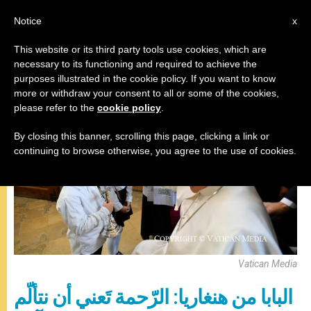
AR
Notice
x
This website or its third party tools use cookies, which are
necessary to its functioning and required to achieve the
,
,
البابا فرنسيس
رحلات البابا
رحمة
purposes illustrated in the cookie policy. If you want to know
more or withdraw your consent to all or some of the cookies,
please refer to the
cookie policy
.
By closing this banner, scrolling this page, clicking a link or
continuing to browse otherwise, you agree to the use of cookies.
Vatican Media
البابا من هنغاريا: الرّحمة تَعني أن نتألّم