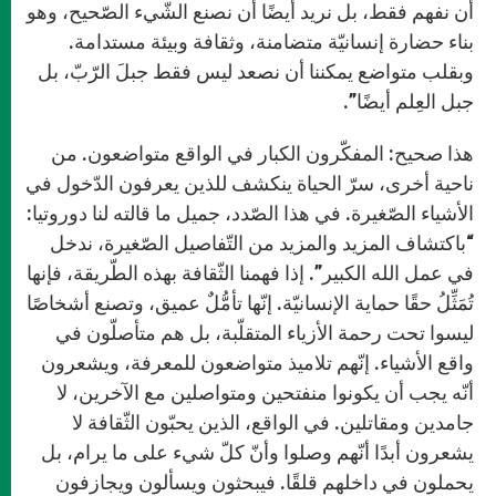
أن نفهم فقط، بل نريد أيضًا أن نصنع الشّيء الصّحيح، وهو
بناء حضارة إنسانيّة متضامنة، وثقافة وبيئة مستدامة.
وبقلب متواضع يمكننا أن نصعد ليس فقط جبلَ الرّبّ، بل
جبل العِلم أيضًا”.
هذا صحيح: المفكّرون الكبار في الواقع متواضعون. من
ناحية أخرى، سرّ الحياة ينكشف للذين يعرفون الدّخول في
الأشياء الصّغيرة. في هذا الصّدد، جميل ما قالته لنا دوروتيا:
“باكتشاف المزيد والمزيد من التّفاصيل الصّغيرة، ندخل
في عمل الله الكبير”. إذا فهمنا الثّقافة بهذه الطّريقة، فإنها
تُمَثِّلُ حقًا حماية الإنسانيّة. إنّها تأمُّلٌ عميق، وتصنع أشخاصًا
ليسوا تحت رحمة الأزياء المتقلّبة، بل هم متأصلّون في
واقع الأشياء. إنّهم تلاميذ متواضعون للمعرفة، ويشعرون
أنّه يجب أن يكونوا منفتحين ومتواصلين مع الآخرين، لا
جامدين ومقاتلين. في الواقع، الذين يحبّون الثّقافة لا
يشعرون أبدًا أنّهم وصلوا وأنّ كلّ شيء على ما يرام، بل
يحملون في داخلهم قلقًا. فيبحثون ويسألون ويجازفون