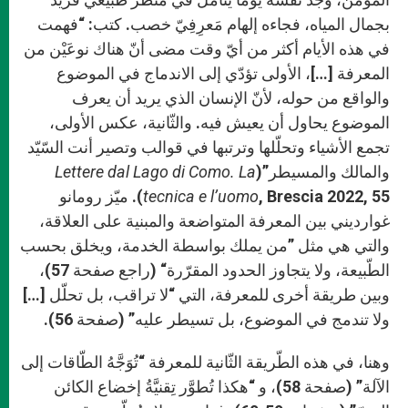
بجمال المياه، فجاءه إلهام مَعرِفِيّ خصب. كتب: “فهمت
في هذه الأيام أكثر من أيّ وقت مضى أنّ هناك نوعَيْن من
المعرفة […]، الأولى تؤدّي إلى الاندماج في الموضوع
والواقع من حوله، لأنّ الإنسان الذي يريد أن يعرف
الموضوع يحاول أن يعيش فيه. والثّانية، عكس الأولى،
تجمع الأشياء وتحلّلها وترتبها في قوالب وتصير أنت السّيّد
والمالك والمسيطر”(
Lettere dal Lago di Como. La
tecnica e l’uomo
, Brescia 2022, 55). ميّز رومانو
غوارديني بين المعرفة المتواضعة والمبنية على العلاقة،
والتي هي مثل ”من يملك بواسطة الخدمة، ويخلق بحسب
الطّبيعة، ولا يتجاوز الحدود المقرّرة“ (راجع صفحة 57)،
وبين طريقة أخرى للمعرفة، التي “لا تراقب، بل تحلّل […]
ولا تندمج في الموضوع، بل تسيطر عليه” (صفحة 56).
وهنا، في هذه الطّريقة الثّانية للمعرفة “تُوَجَّهُ الطّاقات إلى
الآلة” (صفحة 58)، و “هكذا تُطوَّر تِقنيَّةُ إخضاع الكائن