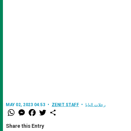
رحلات البابا
ZENIT STAFF
MAY 02, 2023 04:53
W
M
F
T
S
h
e
a
w
h
a
s
c
i
a
t
s
e
t
r
Share this Entry
s
e
b
t
e