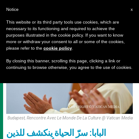
AR
Notice
x
This website or its third party tools use cookies, which are
necessary to its functioning and required to achieve the
رحلات البابا
purposes illustrated in the cookie policy. If you want to know
more or withdraw your consent to all or some of the cookies,
please refer to the
cookie policy
.
By closing this banner, scrolling this page, clicking a link or
continuing to browse otherwise, you agree to the use of cookies.
Budapest, Rencontre Avec Le Monde De La Culture @ Vatican Media
البابا: سرّ الحياة ينكشف للذين