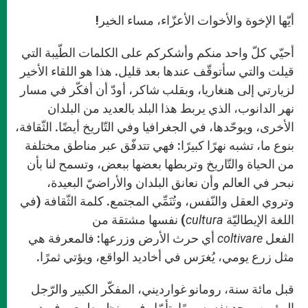
A
n
o
e
p
g
o
r
أيّها الإخوة والأخوات الأعزّاء، مساء الخير!
p
e
k
r
أحيّي كلّ واحد منكم وأشكركم على الكلمات الطّيبة التي
قيلت والتي سأتوقّف عندها بعد قليل. هذا هو اللقاء الأخير
لزيارتي إلى هنغاريا، وبقلب شاكر، أودّ أن أفكّر في مسار
نهر الدانوب، الذي يربط هذا البلد بالعديد من البلدان
الأخرى، ويوحّدها، في الجغرافيا وفي التّاريخ أيضًا. الثّقافة،
بنوع ما، تشبه نهرًا كبيرًا: فهي تتدفّق عبر مناطق مختلفة
من الحياة والتّاريخ وتربطها بعضها ببعض، وتسمح لنا بأن
نبحر في العالم وأن نعانق البلدان والأراضيّ البعيدة،
وتروي العقل والنّفس، وتُنَمِّي المجتمع. كلمة الثّقافة (في
اللغة الإيطاليّة
cultura
) نفسها مشتقة من
الفعل
coltivare
أي حرث الأرض وزرعها: فالمعرفة هي
مثل زرع يومي، يُغرَس في أخاديد الواقع، ويؤتي ثمرًا.
قبل مائة سنة، رومانو غوارديني، المفكّر الكبير والرّجل
المؤمن، وجد نفسه يومًا يتأمّل في منظر طبيعي فريد