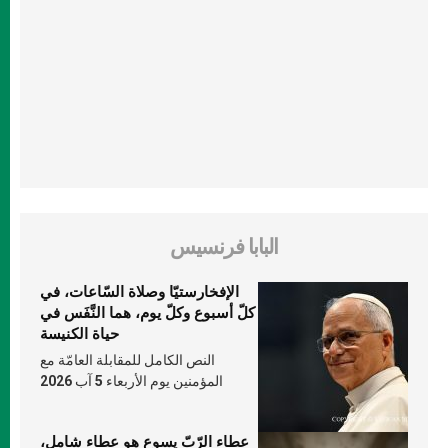
البابا فرنسيس
الإفخارستيّا وصلاة السّاعات، في
كلّ أسبوع وكلّ يوم، هما النَّفَس في
حياة الكنيسة
النص الكامل للمقابلة العامّة مع
المؤمنين يوم الأربعاء 5 آب 2026
عطاء الرّبّ يسوع هو عطاء شامل،