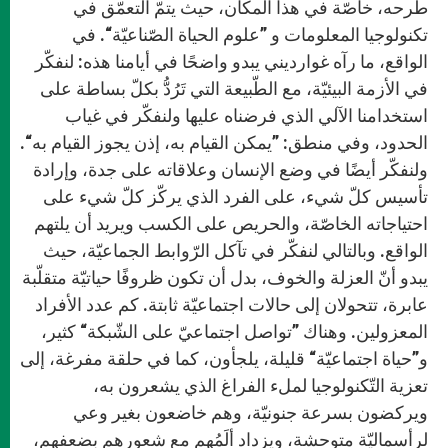
طرحه، خاصّة في هذا المكان، حيث يتمّ التعمّق في
تكنولوجيا المعلومات و ”علوم الحياة الصّناعيّة“. في
الواقع، ما رآه غوارديني يبدو واضحًا في أيامنا هذه: لنفكّر
في الأزمة البيئيّة، مع الطّبيعة التي تَرُدُّ بكلّ بساطة على
استخدامنا الآلي الذي فرضناه عليها ولنفكّر في غياب
الحدود، وفي منطق: ”يمكن القيام به، إذن يجوز القيام به“.
ولنفكّر أيضًا في وضع الإنسان وعلاقاته على جدة، وإرادة
تأسيس كلّ شيء، على الفرد الذي يركّز كلّ شيء على
احتياجاته الخاصّة، والحريص على الكسب ويريد أن يلتهم
الواقع. وبالتالي لنفكّر في تآكل الرّوابط الجماعيّة، حيث
يبدو أنّ العزلة والخوف، بدل أن تكون ظروفًا حياتيّة متقلّبة
عابرة، تتحولان إلى حالات اجتماعيّة ثابتة. كم عدد الأفراد
المعزولين. وهناك ”تواصل اجتماعيّ على الشّبكة“ كثير،
و”حياة اجتماعيّة“ قليلة، يلجأون، كما في حلقة مفرغة، إلى
تعزية التّكنولوجيا لملء الفراغ الذي يشعرون به،
ويركضون بسرعة جنونيّة، وهم خاضعون بغير وعي
لرأسماليّة متوحشة، ويزداد ألَمُهم مع شعورهم بضعفهم،