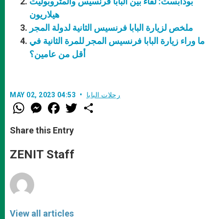
بودابست: لقاء بين البابا فرنسيس والمتروبوليت
هيلاريون
ملخص لزيارة البابا فرنسيس الثانية لدولة المجر
ما وراء زيارة البابا فرنسيس المجر للمرة الثانية في
أقل من عامين؟
رحلات البابا
MAY 02, 2023 04:53
W
M
F
T
S
h
e
a
w
h
a
s
c
i
a
t
s
e
t
r
Share this Entry
s
e
b
t
e
A
n
o
e
p
g
o
r
ZENIT Staff
p
e
k
r
View all articles