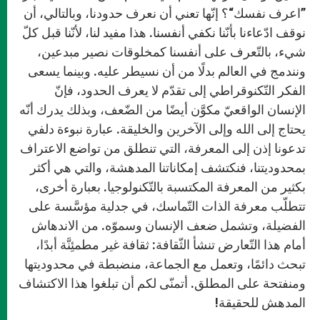
”اعرف نفسك“؟ إنّها تعني أن نعرف حدودنا، وبالتالي، أن
نوقف ادّعاءنا بأنّنا نكفي أنفسنا. هذا مفيد لنا، لأنّنا قبل كلّ
شيء، بالتّعرف على أنفسنا كمخلوقات نصير مبدعين،
ونندمج في العالم بدلًا من أن نسيطر عليه. وبينما يسعى
الفكر التّكنوقراطي إلى تقدّم لا يعرف الحدود، فإنّ
الإنسان الواقعيّ مكوَّن أيضًا من الضّعف، وبذلك يدرك أنّه
يحتاج إلى الله وإلى الآخرين والخليقة. عبارة نبوءة دلفي
تدعونا إذن إلى المعرفة، التي تنطلق من تواضع الاعتراف
بمحدوديتنا، فنكتشف إمكاناتنا المدهشة، والتي هي أكثر
بكثير من المعرفة المكتسبة بالتّكنولوجيا. بعبارة أخرى،
تتطلّب معرفة الذات التّماسك، في جدلية مؤسَّسة على
الفضيلة، وتشمل ضعف الإنسان وسموّه. من الاندهاش
أمام هذا التّعارض تنشأ الثّقافة: ثقافة غير مطمئِنَّة أبدًا،
تبحث دائمًا، وتعمل مع الجماعة، منضبطة في محدوديتها
ومنفتحة على المطلق. أتمنّى لكم أن تبلغوا هذا الاكتشاف
المدهش للحقيقة!