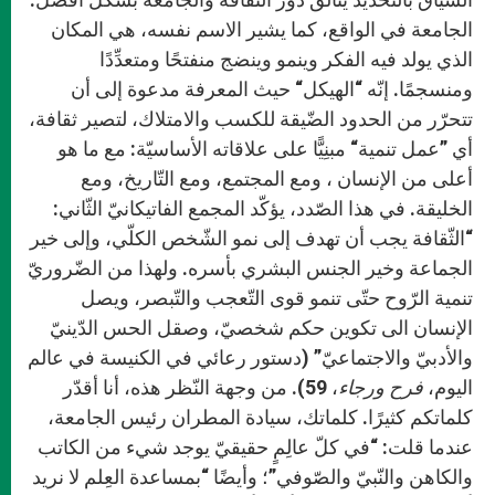
الجامعة في الواقع، كما يشير الاسم نفسه، هي المكان
الذي يولد فيه الفكر وينمو وينضج منفتحًا ومتعدِّدًا
ومنسجمًا. إنّه “الهيكل“ حيث المعرفة مدعوة إلى أن
تتحرّر من الحدود الضّيقة للكسب والامتلاك، لتصير ثقافة،
أي ”عمل تنمية“ مبنِيًّا على علاقاته الأساسيّة: مع ما هو
أعلى من الإنسان ، ومع المجتمع، ومع التّاريخ، ومع
الخليقة. في هذا الصّدد، يؤكّد المجمع الفاتيكانيّ الثّاني:
“الثّقافة يجب أن تهدف إلى نمو الشّخص الكلّي، وإلى خير
الجماعة وخير الجنس البشري بأسره. ولهذا من الضّروريّ
تنمية الرّوح حتّى تنمو قوى التّعجب والتّبصر، ويصل
الإنسان الى تكوين حكم شخصيّ، وصقل الحس الدّينيّ
والأدبيّ والاجتماعيّ” (دستور رعائي في الكنيسة في عالم
اليوم،
فرح ورجاء
، 59). من وجهة النّظر هذه، أنا أقدّر
كلماتكم كثيرًا. كلماتك، سيادة المطران رئيس الجامعة،
عندما قلت: “في كلّ عالِمٍ حقيقيّ يوجد شيء من الكاتب
والكاهن والنّبيّ والصّوفي”؛ وأيضًا “بمساعدة العِلم لا نريد