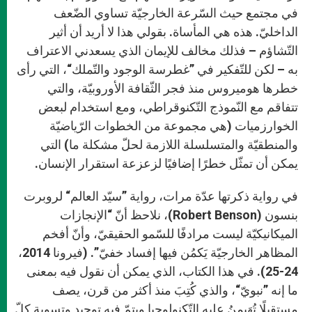
في مجتمع حيث السّرعة الخارجيّة تساوي الضّعف
الداخليّ. هذه هي المأساة. بقولي هذا لا أريد أن أثير
التّشاؤم – فذلك مخالف للإيمان الذي يسعدني الاعتراف
به – لكن للتّفكير في ”غطرسة الوجود والتّملك“، التي رأى
خطرها هوميروس منذ فجر الثّقافة الأوروبيّة، والتي
تتفاقم مع النّموذج التّكنوقراطي، ومع استخدام لبعض
الخوارزميات (هي مجموعة من الخطوات الرّياضيّة
والمنطقيّة والمتسلسلة اللازمة لحلّ مشكلة ما) التي
يمكن أن تمثّل خطرًا إضافيًا لزعزعة استقرار الإنسان.
في رواية ذكرتها عدّة مرات، رواية ”سيّد العالم“ لروبرت
بنسون (Robert Benson)، نلاحظ أنّ “الإنجازات
الميكانيكيّة ليست مرادفًا للسّمو الحقيقيّ، وأنّ أفخم
المظاهر الخارجيّة يَكمُن فيها إفساد خفيّ”. (فيرونا 2014،
24-25). في هذا الكتاب، الذي يمكن أن نقول فيه بمعنى
ما إنه ”نبويّ“، والذي كُتِبَ منذ أكثر من قرن، يصف
مستقبلًا تُهَيمِنُ عليه التّكنولوجيا ويتمّ فيه توحيد وتسوية كلّ