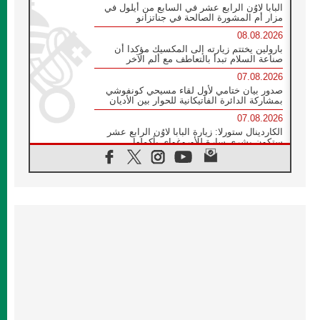
البابا لاوُن الرابع عشر في السابع من أيلول في
مزار أم المشورة الصالحة في جناتزانو
08.08.2026
بارولين يختتم زيارته إلى المكسيك مؤكدا أن
صناعة السلام تبدأ بالتعاطف مع ألم الآخر
07.08.2026
صدور بيان ختامي لأول لقاء مسيحي كونفوشي
بمشاركة الدائرة الفاتيكانية للحوار بين الأديان
07.08.2026
الكاردينال ستورلا: زيارة البابا لاوُن الرابع عشر
ستكون بشرى سارة للأوروغواي بأكملها
07.08.2026
الفاتيكان يعلن برنامج الزيارة الرسولية للبابا لاوُن
الرابع عشر إلى فرنسا
07.08.2026
في الذكرى الـ ٨١ لحادثة هيروشيما الكنيسة في
اليابان تنظم ١٠ أيام للصلاة على نية السلام
07.08.2026
الكنيسة في الأوروغواي: زيارة البابا ستعزز
الإيمان والرجاء
06.08.2026
الاجتماع الشهري للمطارنة الموارنة
06.08.2026