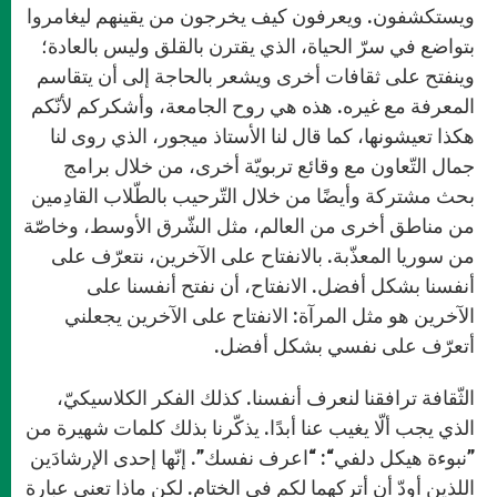
ويستكشفون. ويعرفون كيف يخرجون من يقينهم ليغامروا
بتواضع في سرّ الحياة، الذي يقترن بالقلق وليس بالعادة؛
وينفتح على ثقافات أخرى ويشعر بالحاجة إلى أن يتقاسم
المعرفة مع غيره. هذه هي روح الجامعة، وأشكركم لأنّكم
هكذا تعيشونها، كما قال لنا الأستاذ ميجور، الذي روى لنا
جمال التّعاون مع وقائع تربويّة أخرى، من خلال برامج
بحث مشتركة وأيضًا من خلال التّرحيب بالطّلاب القادِمين
من مناطق أخرى من العالم، مثل الشّرق الأوسط، وخاصّة
من سوريا المعذّبة. بالانفتاح على الآخرين، نتعرّف على
أنفسنا بشكل أفضل. الانفتاح، أن نفتح أنفسنا على
الآخرين هو مثل المرآة: الانفتاح على الآخرين يجعلني
أتعرّف على نفسي بشكل أفضل.
الثّقافة ترافقنا لنعرف أنفسنا. كذلك الفكر الكلاسيكيّ،
الذي يجب ألّا يغيب عنا أبدًا. يذكّرنا بذلك كلمات شهيرة من
”نبوءة هيكل دلفي“: “اعرف نفسك”. إنّها إحدى الإرشادَين
اللذين أودّ أن أتركهما لكم في الختام. لكن ماذا تعني عبارة