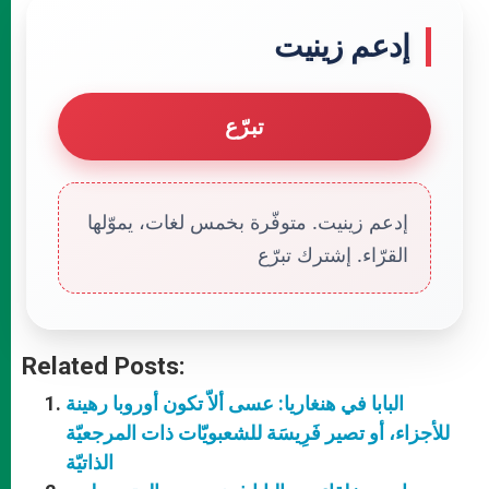
إدعم زينيت
تبرّع
إدعم زينيت. متوفّرة بخمس لغات، يموّلها
القرّاء. إشترك تبرّع
Related Posts:
البابا في هنغاريا: عسى ألاّ تكون أوروبا رهينة
للأجزاء، أو تصير فَرِيسَة للشعبويّات ذات المرجعيّة
الذاتيّة