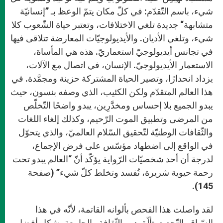
شيء، باسم التّقدّم: في كلّ مكان يتمّ الوعظ بـ ”إنسانيّة
متشابهة“ جديدة تلغي الاختلافات، وتعتبر حياة الشّعوب كلا
شيء، وتلغي الأديان. والأيديولوجيّات المعارضة تتلاقى فيها
في تجانس أيديولوجيّ استعماريّ. هذه هي المأساة،
الاستعمار الأيديولوجيّ. الإنسان، في اتصال مع الآلات،
يزداد انحدارًا، وتصير الحياة المشتركة حزينة ومجمَّدة. في
هذا العالم المتقدّم ولكن الكئيب، الذي وصفه بنسون، حيث
يبدو الجميع بلا إحساس ومخدَّرِين، يبدو واضحًا التّخلّص
من المرضى وتطبيق الموت الرّحيم، وكذلك إلغاء اللغات
والثّقافات الوطنيّة لتّحقيق السّلام العالميّ، والذي يتحوّل
في الواقع إلى اضطهاد مؤسّس على فرض الإجماع،
لدرجة أن أحد شخصيّات الرّواية يؤكّد أنّ “العالم يبدو تحت
رحمة حيوية شريرة، تُفسد وتخلط كلّ شيء” (صفحة
145).
لقد واصلت هذا الفحص بألوانه القاتمة، لأنّه في هذا
السّياق بالتّحديد يتألّق دور الثّقافة والجامعة بشكل أفضل.