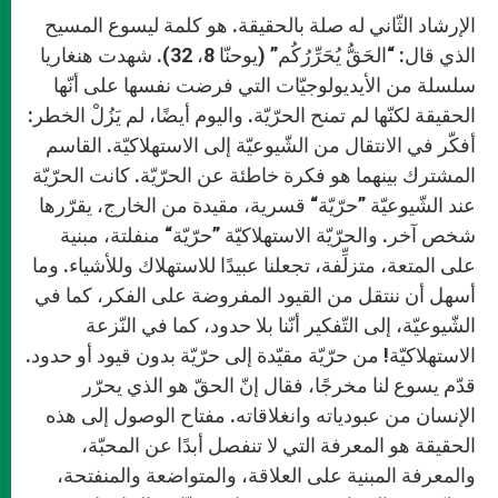
الإرشاد الثّاني له صلة بالحقيقة. هو كلمة ليسوع المسيح
الذي قال: “الحَقُّ يُحَرِّرُكُم” (يوحنّا 8، 32). شهدت هنغاريا
سلسلة من الأيديولوجيّات التي فرضت نفسها على أنّها
الحقيقة لكنّها لم تمنح الحرّيّة. واليوم أيضًا، لم يَزُلْ الخطر:
أفكّر في الانتقال من الشّيوعيّة إلى الاستهلاكيّة. القاسم
المشترك بينهما هو فكرة خاطئة عن الحرّيّة. كانت الحرّيّة
عند الشّيوعيّة ”حرّيّة“ قسرية، مقيدة من الخارج، يقرّرها
شخص آخر. والحرّيّة الاستهلاكيّة ”حرّيّة“ منفلتة، مبنية
على المتعة، متزلِّفة، تجعلنا عبيدًا للاستهلاك وللأشياء. وما
أسهل أن ننتقل من القيود المفروضة على الفكر، كما في
الشّيوعيّة، إلى التّفكير أنّنا بلا حدود، كما في النّزعة
الاستهلاكيّة! من حرّيّة مقيّدة إلى حرّيّة بدون قيود أو حدود.
قدّم يسوع لنا مخرجًا، فقال إنّ الحقّ هو الذي يحرّر
الإنسان من عبودياته وانغلاقاته. مفتاح الوصول إلى هذه
الحقيقة هو المعرفة التي لا تنفصل أبدًا عن المحبّة،
والمعرفة المبنية على العلاقة، والمتواضعة والمنفتحة،