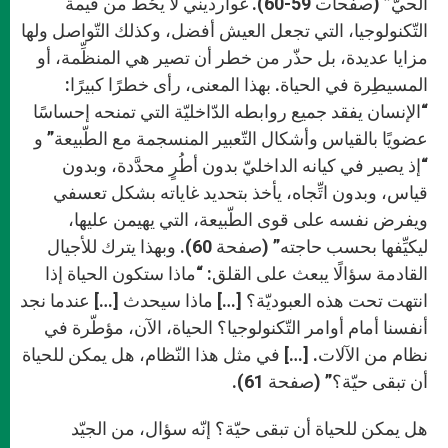
الحيّ” (صفحات 59-60). غوارديني لا يحُطّ من قيمة
التّكنولوجيا، التي تجعل العيش أفضل، وكذلك التّواصل ولها
مزايا عديدة، بل حذّر من خطر أن تصير هي المنظِّمة، أو
المسيطِرة في الحياة. بهذا المعنى، رأى خطرًا كبيرًا:
“الإنسان يفقد جميع روابطه الدّاخليّة التي تمنحه إحساسًا
عضويًا بالقياس وأشكال التّعبير المنسجمة مع الطّبيعة” و
“إذ يصير في كيانه الداخليّ بدون أطُرٍ محدَّدة، وبدون
قياس، وبدون اتِّجاه، يأخذ بتحديد غاياته بشكل تعسفي
ويفرض نفسه على قوى الطّبيعة، التي يهيمن عليها،
ليكيِّفها بحسب حاجته” (صفحة 60). وبهذا يترك للأجيال
القادمة سؤالًا يبعث على القلق: “ماذا ستكون الحياة إذا
انتهت تحت هذه العبوديّة؟ […] ماذا سيحدث […] عندما نجد
أنفسنا أمام أوامر التّكنولوجيا؟ الحياة، الآن، مؤطّرة في
نظام من الآلات. […] في مثل هذا النّظام، هل يمكن للحياة
أن تبقى حيّة؟” (صفحة 61).
هل يمكن للحياة أن تبقى حيّة؟ إنّه سؤال، من الجيّد