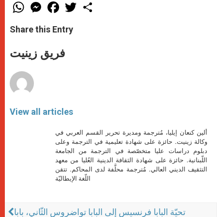
W
M
F
T
S
h
e
a
w
h
a
s
c
i
a
t
s
e
t
r
Share this Entry
s
e
b
t
e
A
n
o
e
p
g
o
r
فريق زينيت
p
e
k
r
View all articles
ألين كنعان إيليا، مُترجمة ومديرة تحرير القسم العربي في
وكالة زينيت. حائزة على شهادة تعليمية في الترجمة وعلى
دبلوم دراسات عليا متخصّصة في الترجمة من الجامعة
اللّبنانية. حائزة على شهادة الثقافة الدينية العُليا من معهد
التثقيف الديني العالي. مُترجمة محلَّفة لدى المحاكم. تتقن
اللّغة الإيطاليّة
تحيّة البابا فرنسيس إلى البابا تواضروس الثّاني، بابا