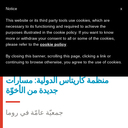
AR
Notice
x
This website or its third party tools use cookies, which are
necessary to its functioning and required to achieve the
روما
purposes illustrated in the cookie policy. If you want to know
more or withdraw your consent to all or some of the cookies,
please refer to the
cookie policy
.
By closing this banner, scrolling this page, clicking a link or
continuing to browse otherwise, you agree to the use of cookies.
Logo Caritas Internationalis
منظمة كاريتاس الدولية: مسارات
جديدة من الأخوّة
جمعيّة عامّة في روما