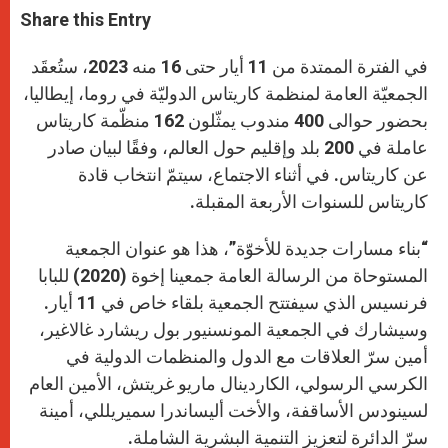
t
s
e
t
r
Share this Entry
s
e
b
t
e
A
n
o
e
p
g
o
r
في الفترة الممتدة من 11 أيار حتى 16 منه 2023، ستُعقَد
p
e
k
r
الجمعيّة العامة لمنظمة كاريتاس الدوليّة في روما، إيطاليا،
بحضور حوالى 400 مندوب يمثّلون 162 منظّمة كاريتاس
عاملة في 200 بلد وإقليم حول العالم، وفقًا لبيان صادر
عن كاريتاس. في أثناء الاجتماع، سيتمّ انتخاب قادة
كاريتاس للسنوات الأربعة المقبلة.
“بناء مسارات جديدة للأخوّة”، هذا هو عنوان الجمعية
المستوحاة من الرسالة العامة جمعينا إخوة (2020) للبابا
فرنسيس الذي سيفتتح الجمعية بلقاء خاص في 11 أيار.
وسيشارك في الجمعية المونسنيور بول ريشارد غالاغير،
أمين سرّ العلاقات مع الدول والمنظمات الدولية في
الكرسي الرسولي، الكاردينال ماريو غريتش، الأمين العام
لسينودس الأساقفة، والأخت أليساندرا سميريللي، أمينة
سرّ الدائرة لتعزيز التنمية البشرية الشاملة.