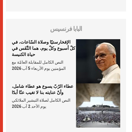
البابا فرنسيس
الإفخارستيّا وصلاة السّاعات، في
كلّ أسبوع وكلّ يوم، هما النَّفَس في
حياة الكنيسة
النص الكامل للمقابلة العامّة مع
المؤمنين يوم الأربعاء 5 آب 2026
عطاء الرّبّ يسوع هو عطاء شامل،
وأنّ عنايته بنا لا تغيب عنّا أبدًا
النص الكامل لصلاة التبشير الملائكي
يوم الأحد 2 آب 2026