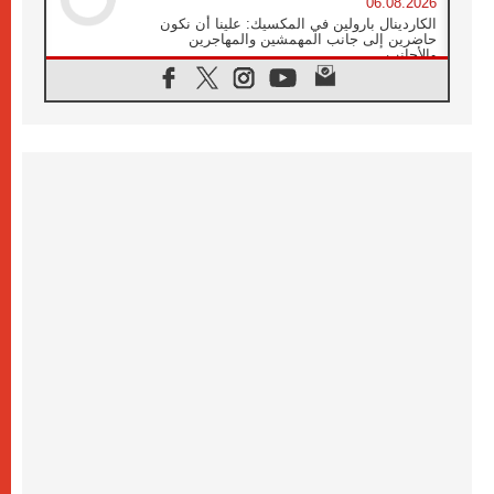
06.08.2026
الكاردينال بارولين في المكسيك: علينا أن نكون
حاضرين إلى جانب المهمشين والمهاجرين
والأجانب
06.08.2026
البابا لاوُن الرابع عشر للشباب في أسيزي:
"أوروبا والعالم يبحثان اليوم عن قديسين جُدد
فيكم"
06.08.2026
البابا في أسيزي يتحدث إلى الشباب المشاركين
في لقاء الشباب الفرنسيسكاني
06.08.2026
البابا لاوُن الرابع عشر يبرق معزيا بوفاة
الكاردينال جوليو دوارتي لانغا
05.08.2026
في مقابلته العامة مع المؤمنين البابا لاوُن الرابع
عشر يواصل الحديث عن الدستور في الليتورجيا
المقدسة مسلطا الضوء على صلاة الكنيسة
05.08.2026
البابا لاوُن الرابع عشر يزور في تشرين الثاني
٢٠٢٦ أوروغواي والأرجنتين وبيرو
05.08.2026
خمسون عاما على استشهاد الأسقف الأرجنتيني
الطوباوي إنريكي أنجيليلي