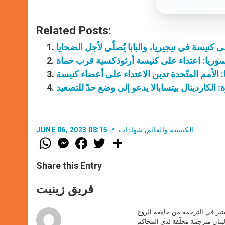
Related Posts:
ى كنيسة في نيجيريا، والبابا يُصلّي لأجل الضحايا
وريا: اعتداء على كنيسة أرثوذكسية قرب حماة
: الأمم المتّحدة تدين الاعتداء على أعضاء كنيسة
 الكاردينال بيتسابالا يدعو إلى وضع حدّ للتصعيد
الكنيسة والعالم
,
شهادات
JUNE 06, 2023 08:15
W
M
F
T
S
h
e
a
w
h
a
s
c
i
a
t
s
e
t
r
Share this Entry
s
e
b
t
e
A
n
o
e
p
g
o
r
فريق زينيت
p
e
k
r
ير في الترجمة من جامعة الروح
بنان مترجمة محلّفة لدى المحاكم