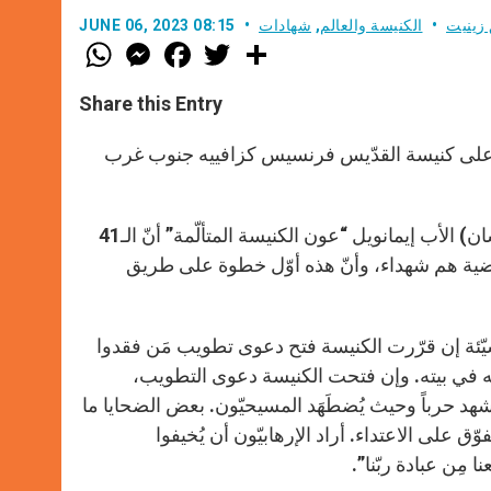
زينيت
الكنيسة والعالم
,
شهادات
JUNE 06, 2023 08:15
W
M
F
T
S
h
e
a
w
h
a
s
c
i
a
t
s
e
t
r
Share this Entry
s
e
b
t
e
A
n
o
e
p
g
o
r
داء على كنيسة القدّيس فرنسيس كزافييه جنوب غرب
p
e
k
r
في تفاصيل أخرى، أخبر عميد معهد “ساينت ألبرت” (في أبرشيّة كافانتشان) الأب إيمانويل “عون الكنيسة المتألّمة” أنّ الـ41
اضية هم شهداء، وأنّ هذه أوّل خطوة على طريق
 سيّئة إن قرّرت الكنيسة فتح دعوى تطويب مَن فقدوا
الله في بيته. وإن فتحت الكنيسة دعوى التطويب،
شهد حرباً وحيث يُضطَهَد المسيحيّون. بعض الضحايا ما
ّق على الاعتداء. أراد الإرهابيّون أن يُخيفوا
 مِن عبادة ربّنا”.