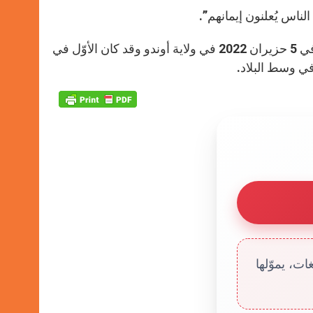
لناس يُعلنون إيمانهم”.
نُشير هنا إلى أنّ أكثر من سبعين شخصاً أصيبوا في الاعتداء الذي حصل في 5 حزيران 2022 في ولاية أوندو وقد كان الأوّل في
ي وسط البلاد.
ت، يموّلها