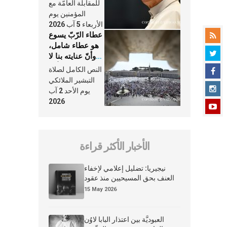
النَّفَس في حياة
للمقابلة العامّة مع
الكنيسة
المؤمنين يوم
الأربعاء 5 آب 2026
عطاء الرّبّ يسوع
هو عطاء شامل،
وأنّ عنايته بنا لا
تغيب عنّا أبدًا
النص الكامل لصلاة
التبشير الملائكي
يوم الأحد 2 آب
2026
الأخبار الأكثر قراءة
نيجيريا: تضليل إعلامي لإخفاء
العنف بحق المسيحيين منذ عقود
15 May 2026
العبوديَّة بين اعتذار البابا لاوُن