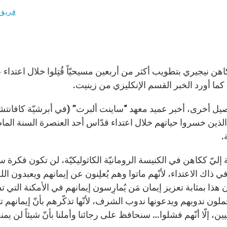
فريق 
هن نيجيري بتطويب أكثر من أربعين مسيحيّاً قُتِلوا خلال اعت
 كما أورد الخبر القسم الإنكليزي من زينيت.
لذين خسروا حياتهم خلال اعتداء قدّاس أحد العنصرة السنة الم
.
 إليّ ككاهن في الكنيسة الرومانيّة الكاثوليكيّة، لن تكون فكرة
ي ذاك الاعتداء، لأنّهم ماتوا وهم يُعلِنون عن إيمانهم ويعبدون 
ذا بمثابة تعزيز إيمان مَن يُمارِسون إيمانهم في الأمكنة التي ت
ملون ندوبهم ويدعونها ندوب الشرف، لأنّها تذكّرهم بأنّ إيمانهم تفو
ن، إلّا أنّهم فشلوا… سنحافظ على رجائنا وأملنا بأنّ شيئاً لن يمنعنا