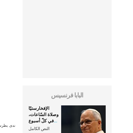
البابا فرنسيس
الإفخارستيّا
وصلاة السّاعات،
في كلّ أسبوع
ندى بطرس 
وكلّ يوم، هما
النص الكامل