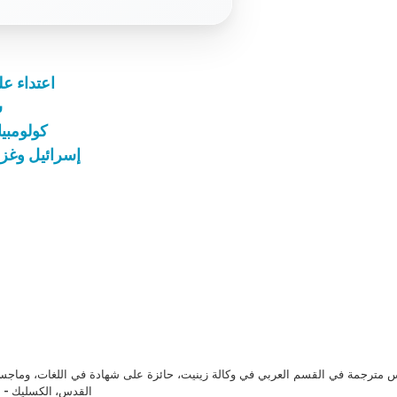
اعتداء عل
س
كولومبيا
إسرائيل وغزة:
مترجمة في القسم العربي في وكالة زينيت، حائزة على شهادة في اللغات، وماجست
القدس، الكسليك - ل