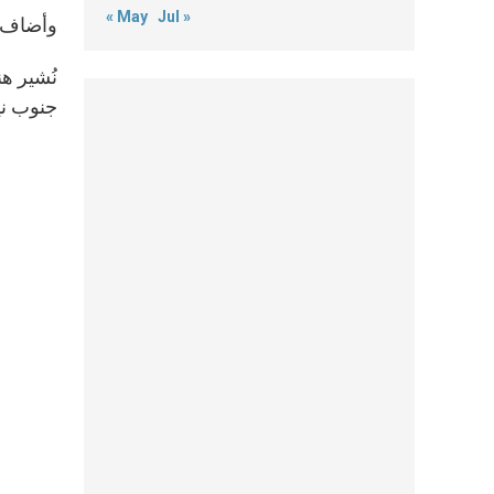
« May
Jul »
وأضاف ال
جنوب ني