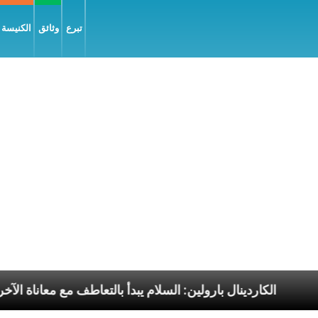
تبرع
وثائق
الكنيسة و
ابا الرسوليّة
الكاردينال بارولين: السلام يبدأ بالتعاطف