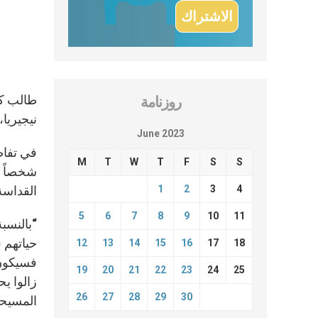
طالب كا
روزنامة
نيجيريا،
June 2023
M
T
W
T
F
S
S
شخصاً ا
4
3
2
1
القداسة
5
6
7
8
9
10
11
“بالنسبة
حياتهم ف
12
13
14
15
16
17
18
فسيكون ه
19
20
21
22
23
24
25
زالوا يح
26
27
28
29
30
المسيحيي