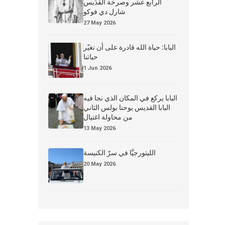
الرابع عشر وصرخة القدِّيس
شارل دي فوكو
27 May 2026
البابا: حياة الله قادرة على أن تغيّر
حياتنا
1 Jun 2026
البابا يركع في المكان الذي نجا فيه
البابا القديس يوحنا بولس الثاني
من محاولة اغتيال
13 May 2026
الليتورجيَّا في سرّ الكنيسة
20 May 2026