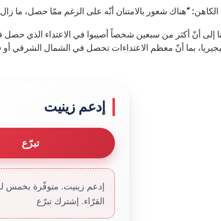
كاهن: “هناك شعور بالامتنان أنّه على الرغم ممّا حصل، ما زال ا
جيريا، بما أنّ معظم الاعتداءات تحصل في الشمال الشرقي أو ف
إدعم زينيت
تبرّع
إدعم زينيت. متوفّرة بخمس لغا
القرّاء. إشترك تبرّع