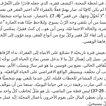
في لحظة المحنة، اكتشف فقره، الذي جعله قادرًا على التّعرّف على
لم يكن كافِيًا له. صار يهتمّ فعلًا بالفقراء لأنّه اختبر الفقر في نف
العفوي: “لا تُحَوِّلْ وَجهَكَ عن فَقير” (4، 7). باخ
سنا من أن نلتقي وجه الرّبّ يسوع. ولنلاحظ جيّدًا هذه العبارة “عن 
رة، والحالة الاجتماعيّة، ومن أين هو… إن كنتُ فقيرًا، يمكنني أن 
إلى لقاء كلّ فقير وكلّ نوع من أنواع الفقر، ومدعوّون إلى التّخل
اهنا الوهمي.
 نعيش فترة تاريخيّة لا تشجّع على الانتباه إلى الفقراء. نداء الرّ
ر. نميل إلى إهمال كلّ ما لا يدخل ضمن نماذج الحياة التي نوجِّه إ
 الثّقافي الحالي. نضع بين قوسين ما هو غير سارّ ويسبّب الألم، بين
 أن نحقّقه. ويسيطر الواقع الافتراضي على الحياة الواقعيّة، وال
تحرك المشاعر للحظات قليلة، لكن عندما نلتقي بهم شخصيًّا في ال
، التي صارت رفيقة درب في حياتنا اليوميّة، تمنعنا من أن نتوقّف ل
لوقا 10، 25-37) ليس قصّة من الماضي، بل هو مَثَلٌ يُخاطب كلّ 
، وأن نعطِيَ المال حتّى يقوم الآخرون بأعمال المحبّة: إنّه عم
ّ مسيحيّ.