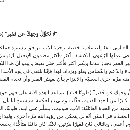
“لا تُحَوِّلْ وَجهَكَ عن فَقير” (طوبِيّ
وم العالمي للفقراء، علامة خصبة لرحمة الآب، ترافق مسيرة جماعاتن
 في عملها الرّعوي، لتكتشف أكثر فأكثر مضمون الإنجيل الرّئيسيّ
ر الفقر يجتاز مدننا ويكبر أكثر فأكثر حتّى يفيض. يبدو أنّ هذا ال
 والدّعم والتّضامن يعلو ويزداد. لهذا فإنّنا نلتقي في يوم الأح
 منه مرّة أخرى العطيّة والالتزام بـأن نعيش الفقر وأن نخدم الفقر
“لا تُحَوِّلْ وَجهَكَ عن فَقير” (طوبِيّا 4، 7). تسا
يرًا من العهد القديم، جذَّاب ومليء بالحكمة. سيسمح لنا بأن نفهم ا
مشهد من الحياة العائليّة: الأب، طوبيت، يسلِّم على ابنه، طوبي
متقدّم في السّن أنّه لن يتمكن من رؤية ابنه مرّة أخرى، ولهذا يتر
م أعمى، وبالتالي كان فقيرًا مرّتين، لكنّه كان دائمًا متأكِّدًا، بح