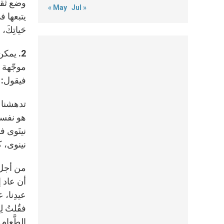
وضع ثقته
« May
Jul »
يتبعها في 
حَياتِكَ، ول
2. يمك
موجّهة إ
فيقول: “شأ
تدهشنا 
هو نفسه،
نينَوى في 
نينوى، كُنتُ 
من أجل ش
أن عاد إ
عيدِنا، ع
فقُلتُ لِط