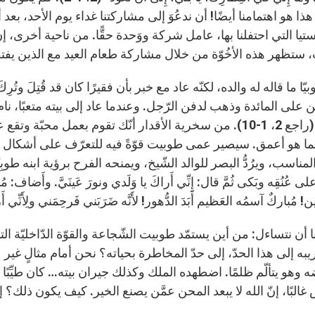
ا هو اهتمامنا أيضًا! أن ندعُوَ إلى مشاركتنا غداء يوم الأحد، بعد
تيا التي احتفلنا بها، عامل شركة ووَحدة حقًّا. من ناحية أخرى، إن
 ستظهر هذه الأخُوّة من خلال مشاركة طعام العيد مع الذين يف
وبيّا ما قاله له والده، لكنّه عاد مع خبر بأن فقيرًا كان قد قُتِلَ
ن على المائدة وذهب لدفن الرّجل. وعندما عاد إلى بيته متعبًا، 
بالعمى (راجع 2، 1-10). من سخرية الأقدار أنّك تقوم بعمل مح
ما هو أعمق. سيصير عمى طوبيت قوّةً فيه للتعرّف على أشكال ال
مناسب، ويرُدُّ البصر للوالد الشّيخ، ويمنحه الفرح برؤية ابنه طوبِي
 على عُنُقِه وبَكى ثُمَّ قال: إِنِّي أَراكَ يا وَلَدي ونورَ عَينَيَّ. وأَضاف: 
 مُباركٌ آسمُه العَظيم أَبَدَ الدُّهور! لأَنَّه ضَرَبَني فَرحِمَني ولِأَنِّي أَرى طوبِيّ
ننا أن نتساءل: من أين يستمّد طوبيت الشّجاعة والقوّة الدّاخلي
به إلى هذا الحدّ، إلى حدّ المخاطرة بحياته؟ نحن أمام مثالٍ غير
وهو يتألّم ظلمًا. اضطهده الملك وكذلك جيران بيته… كان طيِّبًا وصا
غالبًا، إنّ الله لا يبعد المحن عمَّن يصنع الخير. كيف يكون ذلك؟ إنّه ل