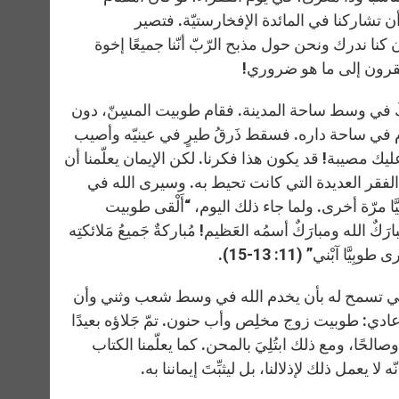
 أن تشاركنا في المائدة الإفخارستيّة. فتصير
 كنا ندرك ونحن حول مذبح الرّبّ أنّنا جميعًا إخوة
تقرون إلى ما هو ضروري!
 وتُرِكَ في وسط ساحة المدينة. فقام طوبيت المسِنّ، دون
نام في ساحة داره. فسقط ذَرقُ طيرٍ في عينيّه وأصيب
بّة وتقع عليك مصيبة! قد يكون هذا فكرنا. لكن الإيمان يعلّمنا أن
فقر العديدة التي كانت تحيط به. وسيرى الله في
َّا مرّة أخرى. ولما جاء ذلك اليوم، “أَلْقى طوبيت
مُبارَكٌ الله ومبارَكٌ أسمُه العَظيم! مُباركةٌ جَميعُ مَلائكتِه
َا آبْني” (11: 13-15).
ّة التي تسمح له بأن يخدم الله في وسط شعب وثني وأن
 عادي: طوبيت زوج مخلِص وأب حنون. تمّ جَلاؤه بعيدًا
لحًا، ومع ذلك ابتُلِيَ بالمحن. كما يعلّمنا الكتاب
ا يعمل ذلك لإذلالنا، بل ليثبِّتَ إيماننا به.