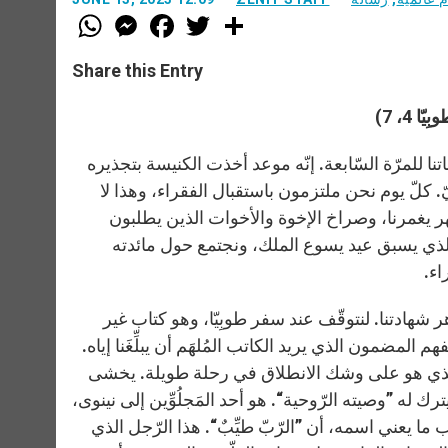
W
M
F
T
S
h
e
a
w
h
a
s
c
i
a
t
s
e
t
r
Share this Entry
s
e
b
t
e
A
n
o
e
p
g
o
r
ا 4، 7)
p
e
k
r
ا للمرّة السّابعة. إنّه موعد أخذت الكنيسة بتجذيره
. كلّ يوم نحن ملتزمون باستقبال الفقراء، وهذا لا
نّهر يغمرنا، وصراخ الإخوة والأخوات الذين يطلبون
د الذي يسبق عيد يسوع الملك، ونجتمع حول مائدته
اء.
عدنا هذه الآية على فهم جوهر شهادتنا. لنتوقّف عند سفر طوبِيّا، وهو كتاب غير
لمضمون الذي يريد الكاتب المُلهَم أن يبلِّغَنا إياه.
ّا، الذي هو على وشك الانطلاق في رحلة طويلة. يخشى
ك له ”وصيته الرّوحية“. هو أحد المَجلُوِّين إلى نينوى،
سب ما يعني اسمه، أن ”الرّبّ طيِّبٌ“. هذا الرّجل الذي