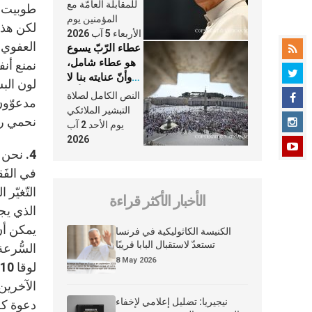
النَّفَس في حياة
للمقابلة العامّة مع
طوبيت، 
الكنيسة
المؤمنين يوم
لكن هذا 
الأربعاء 5 آب 2026
عطاء الرّبّ يسوع
هو عطاء شامل،
نمنع أنف
وأنّ عنايته بنا لا
لون البش
تغيب عنّا أبدًا
النص الكامل لصلاة
مدعوّون 
التبشير الملائكي
نحمي رف
يوم الأحد 2 آب
2026
4. نحن
في الفَق
التّغيّر
الأخبار الأكثر قراءة
الذي يجب
يمكن أن 
الكنيسة الكاثوليكية في فرنسا
تستعدّ لاستقبال البابا قريبًا
السُّرعة
8 May 2026
الآخرين
نيجيريا: تضليل إعلامي لإخفاء
دعوة كل