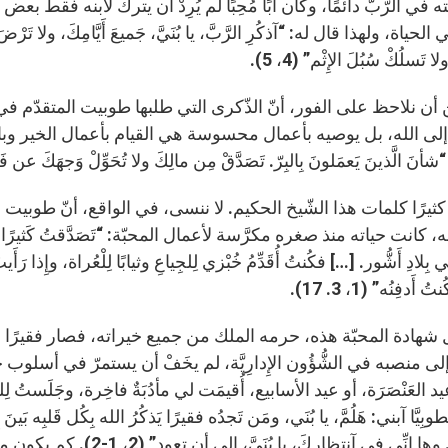
 في الرّبّ دائمًا، وكان أبًا مُحِبًا لم يُرِدْ أن يترك لابنه فقط 
الحياة، ولهذا قال له: “آذكُرِ الرَّبَّ، يا بُنَيَّ، جَميعَ أَيَّامِكَ، ولا تَرْضَ بِ
ا تَسلُكْ سُبُلَ الإِثْم” (4، 5).
ن أن نلاحظ على الفور، أنّ الذّكرى التي طلبها طوبيت المتقدّم ف
لى الله، بل يوصيه بأعمال محسوسة هي القيام بأعمال الخير وبالعي
نَ الَّذينَ يَعمَلونَ بِالبِرّ. تَصَدَّقْ مِن مالِكَ ولا تُحَوِّلْ وَجهَكَ عن فَقير”
كثيرًا كلمات هذا الشّيخ الحكيم. لا ننسى، في الواقع، أنّ طوبي
 كانت حياته منذ صغره مكرَّسة لأعمال المحبّة: “تَصَدَّقتُ كَثيرًا على
بِلادِ أَشُّور. […] فكُنتُ أُقَدِّمُ خُبْزي لِلجِياعِ وثيابًا لِلْعُراة، وإِذا رَأَ
أَدفِنُه” (1، 3. 17).
هادة المحبّة هذه، حرمه الملك من جميع خيراته، فصار فقيرًا معد
لى منصبه في الشُّؤُون الإِدارِيَّة، لم يخَفْ أن يستمرّ في أسلوب ح
يد العَنْصَرَة، أو عيد الأسابيع، أُقيمَت لي مأدُبَةٌ فاخِرة، وجَلَستُ لِلطَّ
وبِيَّا آبني: هَلُمَّ، يا بُنَي، ومَن تَجدُه فقيرًا يَذكُرُ الله بِكُل قَلبِه بَي
الطَّعام. وها إِنِّي في آنتِ