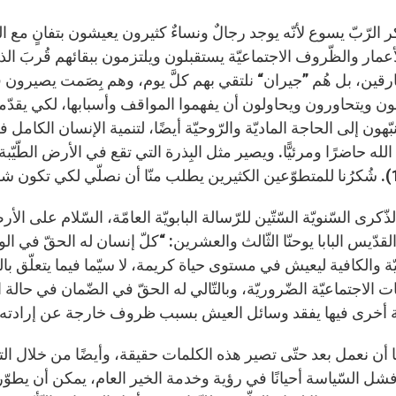
كر الرّبّ يسوع لأنّه يوجد رجالٌ ونساءٌ كثيرون يعيشون بتفانٍ 
أعمار والظّروف الاجتماعيّة يستقبلون ويلتزمون ببقائهم قُربَ ا
ارقين، بل هُم ”جيران“ نلتقي بهم كلَّ يوم، وهم بِصَمت يصيرون فقر
ن ويتحاورون ويحاولون أن يفهموا المواقف وأسبابها، لكي يقدّموا ا
بّهون إلى الحاجة الماديّة والرّوحيّة أيضًا، لتنمية الإنسان الكام
له حاضرًا ومرئيًّا. ويصير مثل البِذرة التي تقع في الأرض الطّي
قدّيس البابا يوحنّا الثّالث والعشرين: “كلّ إنسان له الحقّ في ا
ة والكافية ليعيش في مستوى حياة كريمة، لا سيّما فيما يتعلّق بال
 الاجتماعيّة الضّروريّة، وبالتّالي له الحقّ في الضّمان في حال
ة أخرى فيها يفقد وسائل العيش بسبب ظروف خارجة عن إرادته” (ر
ا أن نعمل بعد حتّى تصير هذه الكلمات حقيقة، وأيضًا من خلال الت
ل السّياسة أحيانًا في رؤية وخدمة الخير العام، يمكن أن يطوّر ا