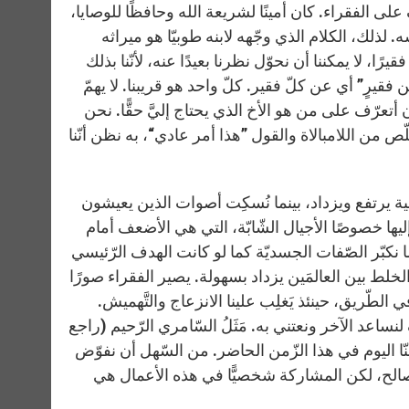
 الفقراء. كان أمينًا لشريعة الله وحافظًا للوصايا،
سه. لذلك، الكلام الذي وجّهه لابنه طوبيّا هو ميراثه
تصار، عندما نواجه شخصًا فقيرًا، لا يمكننا أن نحوّل نظرنا بعيدًا عنه، لأنّنا بذلك
فقيرٍ” أي عن كلّ فقير. كلّ واحد هو قريبنا. لا يهمّ
أتعرّف على من هو الأخ الذي يحتاج إليَّ حقًّا. نحن
ّص من اللامبالاة والقول ”هذا أمر عادي“، به نظن أنّنا
فاهية يرتفع ويزداد، بينما نُسكِت أصوات الذين يعيشون
ليها خصوصًا الأجيال الشّابّة، التي هي الأضعف أمام
ما نكبّر الصّفات الجسديّة كما لو كانت الهدف الرّئيسي
خلط بين العالمَين يزداد بسهولة. يصير الفقراء صورًا
طّريق، حينئذ يَغلِب علينا الانزعاج والتَّهميش.
نساعد الآخر ونعتني به. مَثَلُ السّامري الرّحيم (راجع
واحد منّا اليوم في هذا الزّمن الحاضر. من السّهل أن نفوّض
ل صالح، لكن المشاركة شخصيًّا في هذه الأعمال هي