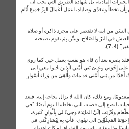
بعض الخيرات المادية، بل شهادة الطّريق التي يجب أن
أَن تَخطأَ وتَتَعَدَّى وَصاياه. اعمَل أَعْمالَ البِرِّ جَميعَ أَيَّامِ
ي السّن من ابنه لا تقتصر على مجرد ذاكرة أو صلاة
ش في البرّ والصّلاح. ويبيِّن بِمَ تقوم نصيحته
 (4، 7).
ت فقد بصره بعد أن قام هو نفسه بعمل خير. كما روى
 إِخْوَتي وعلىَ بَني أُمَّتي الَّذينَ جُلوا معي الى
يتُ أَحَدًا مِنِ بَني أُمَّتي قد ماتَ وأُلقِيَ مِن وَراء أَسْوارِ
ومًا. ومع ذلك، كان االله لا يزال بحاجة إليه. فبعد
ياته. لنصغِ إلى قصته، التي تخاطبنا اليوم أيضًا: “في
عام وقُرِّبَت إلَيَّ المائِدَة وجيءَ لي بِألْوانٍ كَثيرة.
نَ إِخوَتنا المَجلُوِّينَ الى نينَوى، فأتِ بِه لِيُشارِكَني في
ظارِكَ، يا بُنَيَّ، إِلى أن تعود” (2، 1-2). كم يكون مناسبًا وذا مغزًى، في يوم الفقراء، لو كان اهتمام