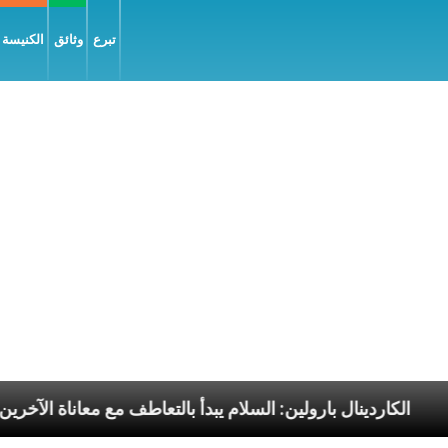
تبرع
وثائق
الكنيسة و
ا الرسوليّة
الكاردينال بارولين: السلام يبدأ بالتعاطف م