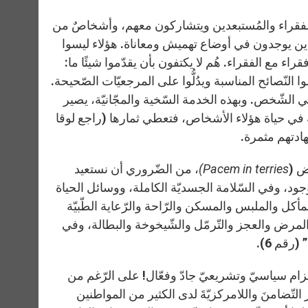
مع الفقراء والمُستبعدين ويتشاركون معهم، وأشخاصٌ من
لذين يوجدون في أوضاع تهميش ومعاناة. هؤلاء ليسوا
اء مع الفقراء. هُم لا يكتفون بأن يقدّموا شيئًا ما:
لنّصائح المناسبة ويدُلُّوا على المرجعيّات الصّحيحة.
ل في الشّخص. وبهذه الخدمة السّخية والمجّانيّة، يصير
ّبة في حياة هؤلاء الأشخاص، فتعطي ثمارها (راجع لوقا
Pacem in terries)
، من الضّروري أن نستعيد
لوجود، وفي السّلامة الجسديّة الكاملة، ووسائل الحياة
مأكل والملبس والمسكن والرّاحة والرّعاية الطّبيّة
ة المرض والعجز والتّرمّل والشّيخوخة والبطالة، وفي
قم 6).
زام سياسيّ وتشريعيّ جادّ وفعّال! على الرّغم من
لتّضامنَ واللامركزيّةَ لدى الكثير من المواطنين