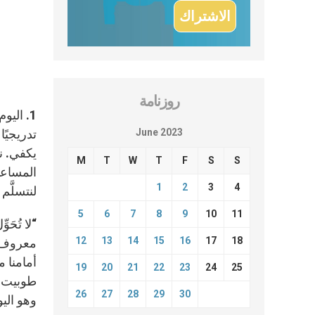
روزنامة
1. الي
June 2023
تدريجيًا
يكفي. نه
M
T
W
T
F
S
S
المساعدة
1
2
3
4
لنتسلَّم
5
6
7
8
9
10
11
12
13
14
15
16
17
18
معروف كث
أمامنا 
19
20
21
22
23
24
25
طوبيت ال
26
27
28
29
30
وهو اليو