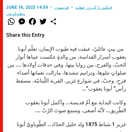
فيكتوريا كيروز عطيه
قديسون
JUNE 16, 2023 14:59
وطوباويون
W
M
F
T
S
h
e
a
w
h
a
s
c
i
a
t
s
e
t
r
Share this Entry
s
e
b
t
e
A
n
o
e
p
g
o
r
من بيتٍ عائليّ، عبقت فيه طيوب الإيمان، تعلّم أبونا
p
e
k
r
يعقوب أسرار القداسة، من والدةٍ عكست عيناها أنوار
الحبّ، والفرح، بين زوايا بيتها، وفي حدقات أولادها …. بين
صلواتٍ تتلوها، وترانيم تنشدها، مازالت نغماتها أصداء
فرحٍ، وحبّ، في شوارع غزير، القرية اللّبنانيّة، مسقط
رأس” أبونا يعقوب”…
وكانت البداية مع أمّ قديسة… وأكمل أبونا يعقوب
الطّريق… لأنّه أصغى، وسمع صوتَ الرّبّ ….
غزير 1 شباط 1875 ولد خليل الحدّاد… الطّوباويّ أبونا