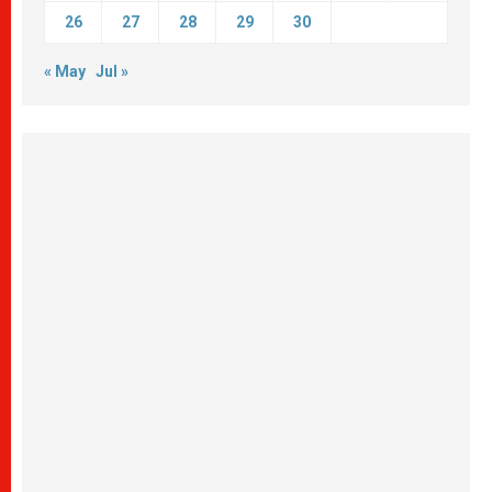
26
27
28
29
30
« May
Jul »