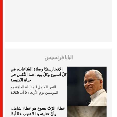
البابا فرنسيس
الإفخارستيّا وصلاة السّاعات، في
كلّ أسبوع وكلّ يوم، هما النَّفَس في
حياة الكنيسة
النص الكامل للمقابلة العامّة مع
المؤمنين يوم الأربعاء 5 آب 2026
عطاء الرّبّ يسوع هو عطاء شامل،
وأنّ عنايته بنا لا تغيب عنّا أبدًا