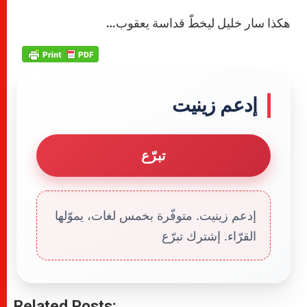
هكذا سار خليل ليخطّ قداسة يعقوب…
إدعم زينيت
تبرّع
إدعم زينيت. متوفّرة بخمس لغات، يموّلها
القرّاء. إشترك تبرّع
Related Posts: