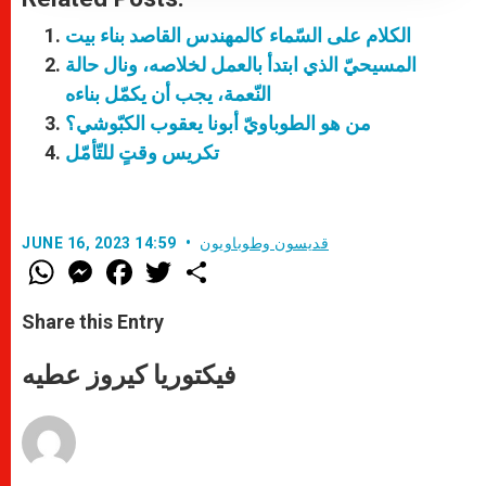
الكلام على السّماء كالمهندس القاصد بناء بيت
المسيحيّ الذي ابتدأ بالعمل لخلاصه، ونال حالة
النّعمة، يجب أن يكمّل بناءه
من هو الطوباويّ أبونا يعقوب الكبّوشي؟
تكريس وقتٍ للتّأمّل
قديسون وطوباويون
JUNE 16, 2023 14:59
W
M
F
T
S
h
e
a
w
h
a
s
c
i
a
t
s
e
t
r
Share this Entry
s
e
b
t
e
A
n
o
e
p
g
o
r
فيكتوريا كيروز عطيه
p
e
k
r