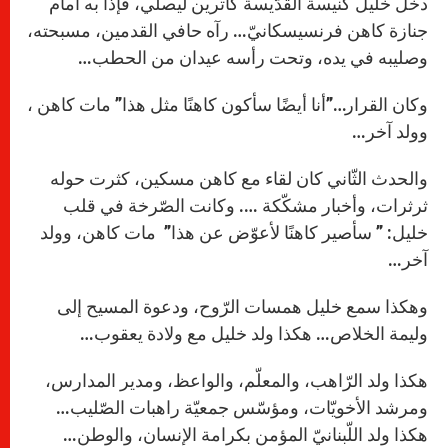
دخل خليل كنيسة القدّيسة كاترين ليصلّي، فإذا به أمام
جنازة كاهن فرنسيسكانيّ… رآه حافي القدمين، مسبحته،
وصليبه في يده، وتحت رأسه عيدان من الحطب…
وكان القرار…”أنا أيضًا سأكون كاهنًا مثل هذا” مات كاهن ،
وولد آخر…
والحدث الثّاني كان لقاء مع كاهن مسكين، كثرت حوله
ثرثرات، وأخبار مشكّكة …. وكانت الصّرخة في قلب
خليل: ” سأصير كاهنًا لأعوّض عن هذا” مات كاهن، وولد
آخر…
وهكذا سمع خليل همسات الرّوح، ودعوة المسيح إلى
وليمة الخلاص… هكذا ولد خليل مع ولادة يعقوب…
هكذا ولد الرّاهب، والمعلّم، والواعظ، ومدير المدارس،
ومرشد الأخويّات، ومؤسّس جمعيّة راهبات الصّليب…
هكذا ولد اللّبنانيّ المؤمن بكرامة الإنسان، والوطن…