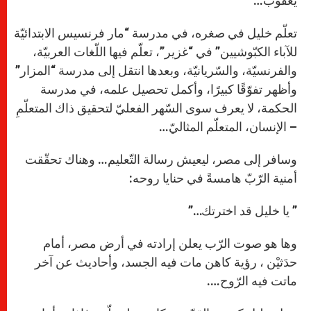
يعقوب…
تعلّم خليل في صغره، في مدرسة “مار فرنسيس الابتدائيّة
للآباء الكبّوشيين” في “غزير”، تعلّم فيها اللّغات العربيّة،
والفرنسيّة، والسّريانيّة، وبعدها انتقل إلى مدرسة “المزار”
وأظهر تفوّقًا كبيرًا، وأكمل تحصيل علمه، في مدرسة
الحكمة، لا يعرف سوى السّهر الفعليّ لتحقيق ذاك المتعلّمِ
– الإنسان، المتعلّم المثاليّ…
وسافر إلى مصر، ليعيش رسالة التّعليم… وهناك تحقّقت
أمنية الرّبّ هامسةً في حنايا روحه:
” يا خليل قد اخترتك…”
وها هو صوت الرّب يعلن إرادته في أرض مصر، أمام
حدَثيْن ، رؤية كاهن مات فيه الجسد، وأحاديث عن آخر
ماتت فيه الرّوح….