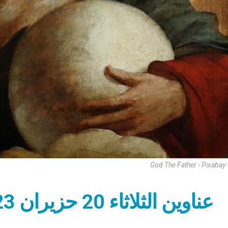
God The Father - Pixabay