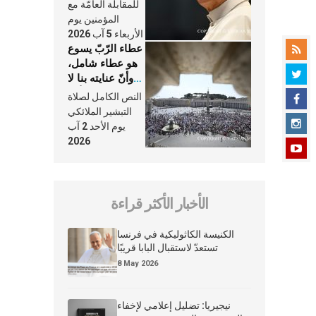
النَّفَس في حياة
للمقابلة العامّة مع
الكنيسة
المؤمنين يوم
الأربعاء 5 آب 2026
عطاء الرّبّ يسوع
هو عطاء شامل،
وأنّ عنايته بنا لا
تغيب عنّا أبدًا
النص الكامل لصلاة
التبشير الملائكي
يوم الأحد 2 آب
2026
الأخبار الأكثر قراءة
الكنيسة الكاثوليكية في فرنسا
تستعدّ لاستقبال البابا قريبًا
8 May 2026
نيجيريا: تضليل إعلامي لإخفاء