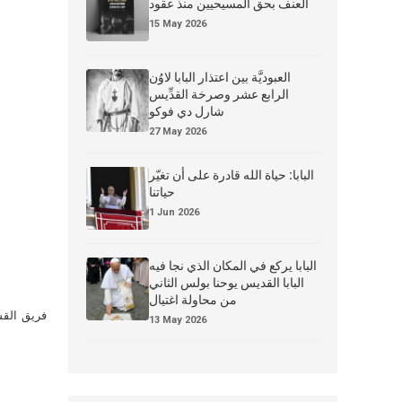
العنف بحق المسيحيين منذ عقود
15 May 2026
العبوديَّة بين اعتذار البابا لاوُن
الرابع عشر وصرخة القدِّيس
شارل دي فوكو
27 May 2026
البابا: حياة الله قادرة على أن تغيّر
حياتنا
1 Jun 2026
البابا يركع في المكان الذي نجا فيه
البابا القديس يوحنا بولس الثاني
من محاولة اغتيال
فريق القس
13 May 2026