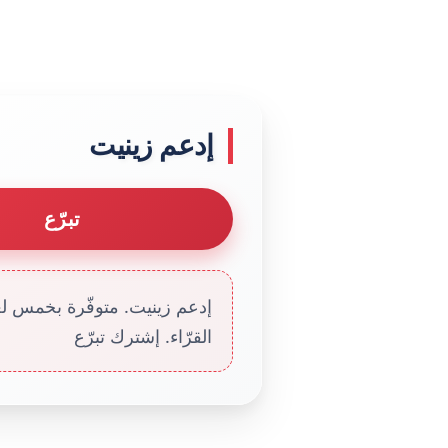
إدعم زينيت
تبرّع
إدعم زينيت. متوفّرة بخمس لغا
القرّاء. إشترك تبرّع