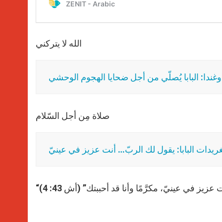
الله لا يتركني
وغندا: البابا يُصلّي من أجل ضحايا الهجوم الوحشي
صلاة مِن أجل السّلام
ريدات البابا: يقول لك الربّ… أنت عزيز في عينيّ
ت عزيز في عينيّ، مكرَّمًا وأنا قد أحببتك” (أش 43: 4)