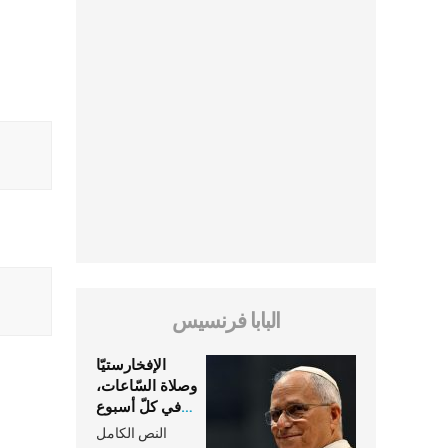
البابا فرنسيس
الإفخارستيّا
وصلاة السّاعات،
في كلّ أسبوع
وكلّ يوم، هما
النص الكامل