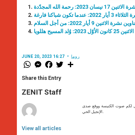
نيسان 2023: رحمة الله المجدّدة
20: عندما تكون شباكنا فارغة
ين نشرة الاثنين 9 أيار 2022: من أجل السلام
2: وُلد المسيح هللويا
روما
JUNE 20, 2023 16:27
W
M
F
T
S
h
e
a
w
h
a
s
c
i
a
t
s
e
t
r
Share this Entry
s
e
b
t
e
A
n
o
e
p
g
o
r
ZENIT Staff
p
e
k
r
صل لكم صوت الكنيسة ووقع صدى
الإنجيل الحي.
View all articles