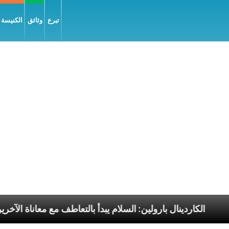
تبرع
وثائق
الكنيسة و
ابا الرسوليّة
الكاردينال بارولين: السلام يبدأ بالتعاطف