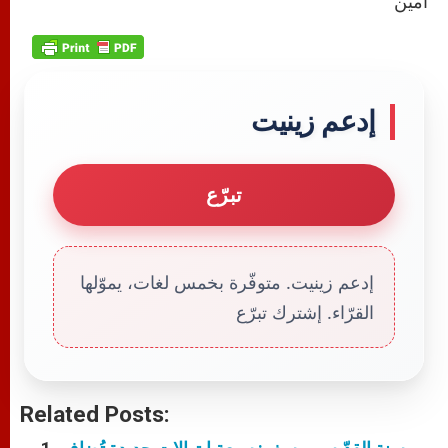
آمين
إدعم زينيت
تبرّع
إدعم زينيت. متوفّرة بخمس لغات، يموّلها
القرّاء. إشترك تبرّع
Related Posts: