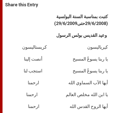
t
s
e
t
r
Share this Entry
s
e
b
t
e
A
n
o
e
p
g
o
r
كتبت بمناسبة
السنة البولسية
p
e
k
(29/6/2008حتى29/6/2009
)
r
وعيد القديس بولس الرسول
كيرياليسون كريستاليسون
يا ربنا يسوعُ المسيح أنصت إلينا
يا ربنا يسوعُ المسيح استجب لنا
أيها الآب السماوي الله ارحمنا
يا ابن الله مخلص العالم ارحمنا
أيها الروح القدس الله ارحمنا