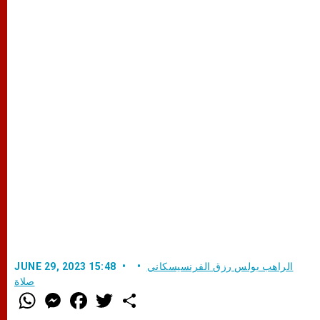
الراهب بولس رزق الفرنسيسكاني
JUNE 29, 2023 15:48
صلاة
W
M
F
T
S
h
e
a
w
h
a
s
c
i
a