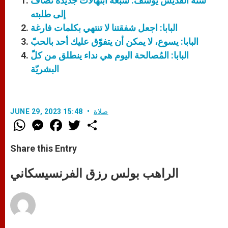
سنة القدّيس يوسف: سبعة ابتهالات جديدة تُضاف
إلى طلبته
البابا: اجعل شفقتنا لا تنتهي بكلمات فارغة
البابا: يسوع، لا يمكن أن يتفوّق عليك أحد بالحبّ
البابا: المُصالحة اليوم هي نداء ينطلق من كلّ
البشريّة
صلاة
JUNE 29, 2023 15:48
W
M
F
T
S
h
e
a
w
h
a
s
c
i
a
t
s
e
t
r
Share this Entry
s
e
b
t
e
A
n
o
e
p
g
o
r
الراهب بولس رزق الفرنسيسكاني
p
e
k
r