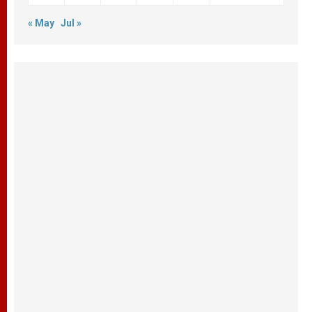
« May
Jul »