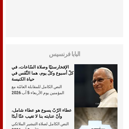
البابا فرنسيس
الإفخارستيّا وصلاة السّاعات، في
كلّ أسبوع وكلّ يوم، هما النَّفَس في
حياة الكنيسة
النص الكامل للمقابلة العامّة مع
المؤمنين يوم الأربعاء 5 آب 2026
عطاء الرّبّ يسوع هو عطاء شامل،
وأنّ عنايته بنا لا تغيب عنّا أبدًا
النص الكامل لصلاة التبشير الملائكي