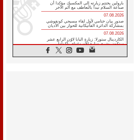
بارولين يختتم زيارته إلى المكسيك مؤكدا أن
صناعة السلام تبدأ بالتعاطف مع ألم الآخر
07.08.2026
صدور بيان ختامي لأول لقاء مسيحي كونفوشي
بمشاركة الدائرة الفاتيكانية للحوار بين الأديان
07.08.2026
الكاردينال ستورلا: زيارة البابا لاوُن الرابع عشر
ستكون بشرى سارة للأوروغواي بأكملها
07.08.2026
الفاتيكان يعلن برنامج الزيارة الرسولية للبابا لاوُن
الرابع عشر إلى فرنسا
07.08.2026
في الذكرى الـ ٨١ لحادثة هيروشيما الكنيسة في
اليابان تنظم ١٠ أيام للصلاة على نية السلام
07.08.2026
الكنيسة في الأوروغواي: زيارة البابا ستعزز
الإيمان والرجاء
06.08.2026
الاجتماع الشهري للمطارنة الموارنة
06.08.2026
الكاردينال روسي: زيارة البابا لاوُن إلى الأرجنتين
هي تكريم للبابا فرنسيس
06.08.2026