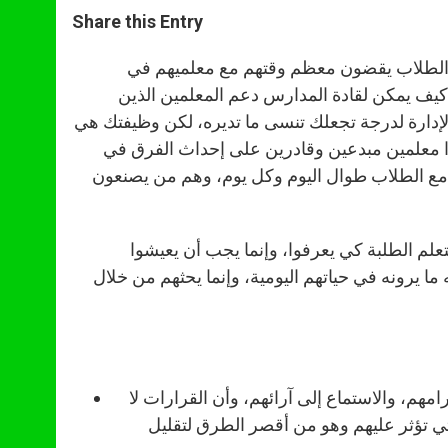
a
s
c
i
a
t
s
e
t
r
Share this Entry
s
e
b
t
e
A
n
o
e
p
g
o
r
ن الطلاب يقضون معظم وقتهم مع معلميهم في
p
e
k
كن كيف يمكن لقادة المدارس دعم المعلمين الذين
r
الإدارة لدرجة تجعلك تنسى ما تديره، لكن وظيفتك هي
وا معلمين مبدعين وقادرين على إحداث الفرق في
لون مع الطلاب طوال اليوم وكل يوم، وهم من يصنعون
تابه (عقلية التساؤل 2022) “لا يكفي ان يتعلم الطلبة كي يعرفوا، وإنما يجب أن يعيشوا
 ما يرونه في حياتهم اليومية، وإنما يحثهم من خلال
مهم، والاستماع إلى آرائهم، وأن القرارات لا
تي تؤثر عليهم وهو من أقصر الطرق لتقليل