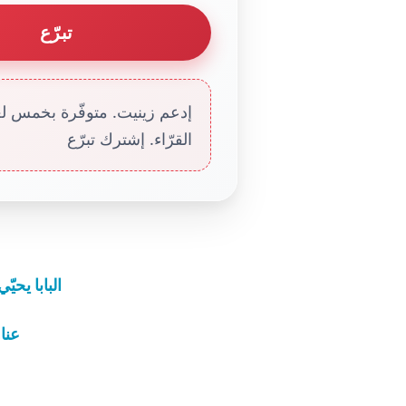
تبرّع
إدعم زينيت. متوفّرة بخمس لغا
القرّاء. إشترك تبرّع
البابا يحي
عناوين ن