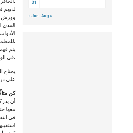
الحافز لديهم.
31
لديهم ف
« Jun
Aug »
وورش عم
المدى ا
الأدوات
للمعلمين ذوي الخبرة أيضًا.
يتم فهم
في الوقت الذي يكون به المعلم منشغلًا في تصليح امتحانات الطلاب.
يحتاج ا
على درا
كن مثالًا
أن يدرك
معها حت
في التف
استقبله