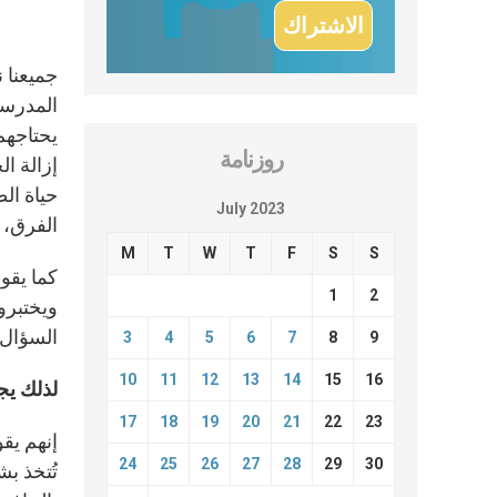
جميعنا 
المدرسة
يحتاجهم
روزنامة
إزالة ا
حياة ال
July 2023
الفرق، ف
M
T
W
T
F
S
S
1
2
ويختبروا
السؤال 
3
4
5
6
7
8
9
10
11
12
13
14
15
16
لذلك يج
17
18
19
20
21
22
23
إنهم يق
24
25
26
27
28
29
30
تُتخذ ب