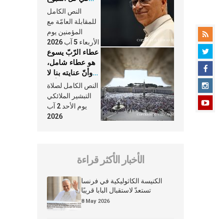
وكلّ يوم، هما
النص الكامل
النَّفَس في حياة
للمقابلة العامّة مع
الكنيسة
المؤمنين يوم
الأربعاء 5 آب 2026
عطاء الرّبّ يسوع
هو عطاء شامل،
وأنّ عنايته بنا لا
تغيب عنّا أبدًا
النص الكامل لصلاة
التبشير الملائكي
يوم الأحد 2 آب
2026
الأخبار الأكثر قراءة
الكنيسة الكاثوليكية في فرنسا
تستعدّ لاستقبال البابا قريبًا
8 May 2026