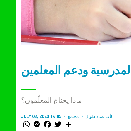
 المدرسية ودعم المعلمين
ماذا يحتاج المعلّمون؟
الأب عماد طوال
مجتمع
JULY 03, 2023 16:05
W
M
F
T
S
h
e
a
w
h