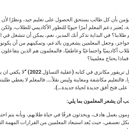
نؤمن بأن كل طالب يستحق الحصول على تعليم جيد، ونظرًا لأ
، يُعتبر دعم المعلم أمرًا حيويًا للتطور الأكاديمي للطلاب، ول
 طلابنا؟ في البداية تذكر أنك المدير، نعم، يمكن أن تنشغل في 
لحواجز، وجعل المعلمين يشعرون بالدعم، وتمكينهم من أن يكون
طلاب أكاديميًا واجتماعيًا وعاطفيًا، فالمعلمون هم الذين يتفاع
ماذا يحتاج معلمينا؟
كما يقول تريفور مكانزي في ك
. فالتعليم مكاشفة ومعاينة وليس نقلاً…. فالمعلم لا يعطي طلبته
على فتح أفق جديدة لحياة جديدة…).
ب أن يشعر المعلمون بما يلي:
ومون بعمل هادف، ويحدثون فرقًا في حياة طلابهم، وبأنه يتم احترا
شكل تعسفي، حيث يُعد استبعاد المعلمين من القرارات المهمة ال