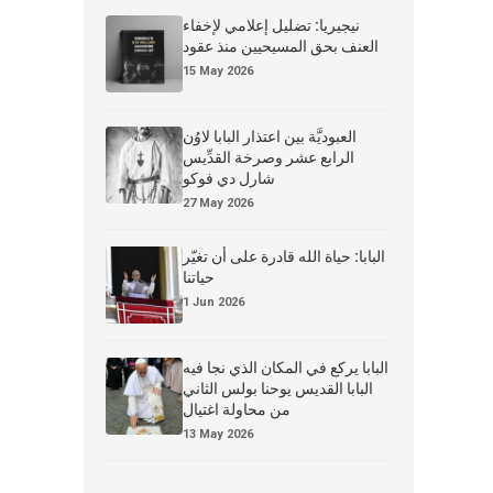
نيجيريا: تضليل إعلامي لإخفاء
العنف بحق المسيحيين منذ عقود
15 May 2026
العبوديَّة بين اعتذار البابا لاوُن
الرابع عشر وصرخة القدِّيس
شارل دي فوكو
27 May 2026
البابا: حياة الله قادرة على أن تغيّر
حياتنا
1 Jun 2026
البابا يركع في المكان الذي نجا فيه
البابا القديس يوحنا بولس الثاني
من محاولة اغتيال
13 May 2026