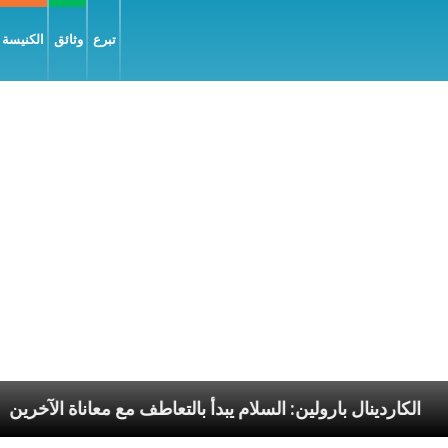
تبرع
وثائق
الكنيسة و
 الرسوليّة
الكاردينال بارولين: السلام يبدأ بالتعاطف مع