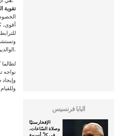
هي أن تعيش وتكون مثالًا يحتذى به.”
تقوية ا
الخصوصي
أقوى، كا
للترابط 
وتستشير
الوالدين بشكوى أو طلب، شجعه على التحدث مباشرة إلى المعلم، لا تنس أبدًا أن المعلم بحاجة إلى الاحترام.
لطالما 
نواجه ت
وإيجاد 
وللقيام 
البابا فرنسيس
الإفخارستيّا
وصلاة السّاعات،
في كلّ أسبوع