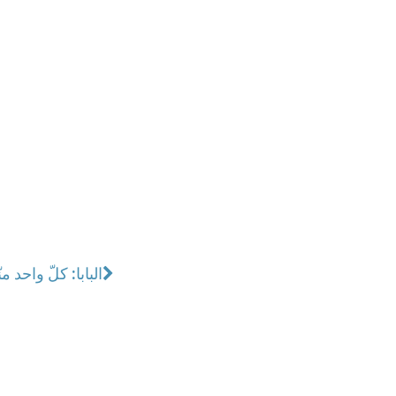
البابا: كلّ واحد منّا