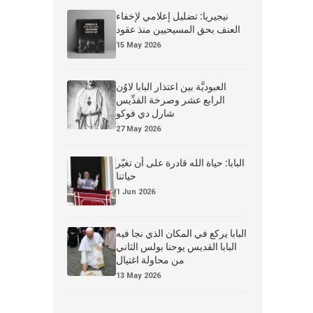
نيجيريا: تضليل إعلامي لإخفاء
العنف بحق المسيحيين منذ عقود
15 May 2026
العبوديَّة بين اعتذار البابا لاوُن
الرابع عشر وصرخة القدِّيس
شارل دي فوكو
27 May 2026
البابا: حياة الله قادرة على أن تغيّر
حياتنا
1 Jun 2026
البابا يركع في المكان الذي نجا فيه
البابا القديس يوحنا بولس الثاني
من محاولة اغتيال
13 May 2026