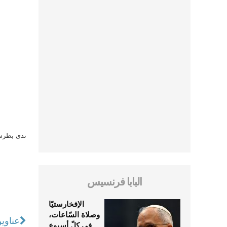
ندى بطرس 
البابا فرنسيس
الإفخارستيّا
وصلاة السّاعات،
عناوين نشرة الجمع
في كلّ أسبوع