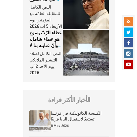
وكلّ يوم، هما
النص الكامل
النَّفَس في حياة
للمقابلة العامّة مع
الكنيسة
المؤمنين يوم
الأربعاء 5 آب 2026
عطاء الرّبّ يسوع
هو عطاء شامل،
وأنّ عنايته بنا لا
تغيب عنّا أبدًا
النص الكامل لصلاة
التبشير الملائكي
يوم الأحد 2 آب
2026
الأخبار الأكثر قراءة
الكنيسة الكاثوليكية في فرنسا
تستعدّ لاستقبال البابا قريبًا
8 May 2026