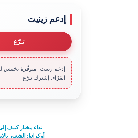
إدعم زينيت
تبرّع
إدعم زينيت. متوفّرة بخمس لغا
القرّاء. إشترك تبرّع
نداء مختار كييف إلى 5 رؤساء دينيين من بينهم البابا فرنسيس: تع
أوكرانيا: الشعور بال