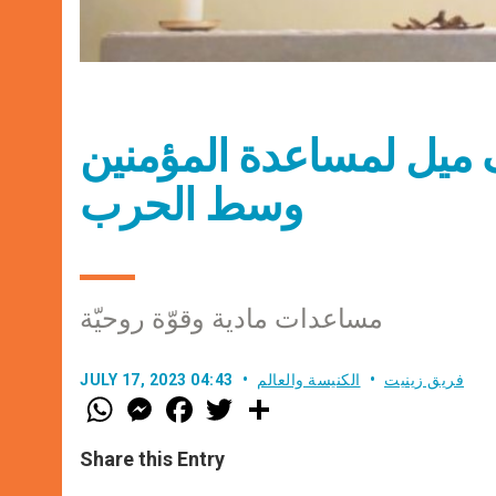
قطع مسافة 30 ألف ميل لمساعدة المؤمنين
وسط الحرب
مساعدات مادية وقوّة روحيّة
فريق زينيت
الكنيسة والعالم
JULY 17, 2023 04:43
W
M
F
T
S
h
e
a
w
h
a
s
c
i
a
t
s
e
t
r
Share this Entry
s
e
b
t
e
A
n
o
e