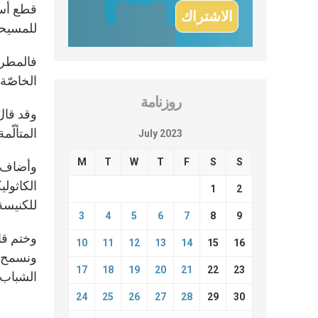
للمسيحي
فالمطرا
الخاصّة
روزنامة
وقد قال
المتألّم
July 2023
M
T
W
T
F
S
S
وأضاف ا
الكاثولي
1
2
للكنيسة 
3
4
5
6
7
8
9
وختم قائ
10
11
12
13
14
15
16
ونسمح ل
17
18
19
20
21
22
23
الشباب 
24
25
26
27
28
29
30