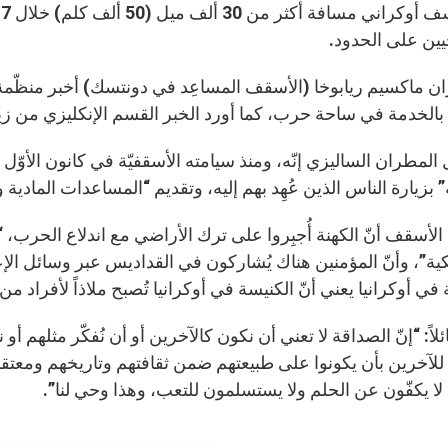
ق
ين على الحدود.
ن ماكسيم ريابوخا (الأسقف المساعِد في دونتسك) أخبر منظّمة “
 بالخدمة في ساحة حرب، كما أورد الخبر القسم الإنكليزي من زي
 المطران الساليزي إنّه، ومنذ سيامته الأسقفيّة في كانون الأوّل
ة” بزيارة الناس الذين عُهِد بهم إليه، وتقديم “المساعدات المادية وا
لأسقف أنّ الكهنة أُجبِروا على ترك الأراضي مع اندلاع الحرب،
كية”، وأنّ المؤمنين هناك يُشاركون في القداديس عبر وسائل الإعلا
في أوكرانيا يعني أنّ الكنيسة في أوكرانيا تُصبح ملاذاً لأفراد من 
لاً: “إنّ الصداقة لا تعني أن نكون كالآخرين أو أن نُفكّر مثلهم أ
لآخرين بأن يكونوا على طبيعتهم ضمن ثقافتهم وتاريخهم ومعتقد
لا يكفّون عن الحلم ولا يستسلمون للتعب، وهذا وحي لنا”.