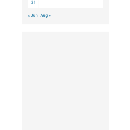
31
« Jun
Aug »