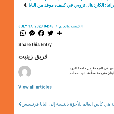
انيا: الكاردينال تزوبي في كييف، موفد من البابا
الكنيسة والعالم
JULY 17, 2023 04:43
W
M
F
T
S
h
e
a
w
h
a
s
c
i
a
t
s
e
t
r
Share this Entry
s
e
b
t
e
A
n
o
e
p
g
o
r
فريق زينيت
p
e
k
r
ير في الترجمة من جامعة الروح
بنان مترجمة محلّفة لدى المحاكم
View all articles
ميّة هي كأس العالم للأخوّة بالنسبة إلى البابا فرنسيس