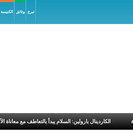
تبرع
وثائق
الكنيسة و
با الرسوليّة
الكاردينال بارولين: السلام يبدأ بالتعاطف 