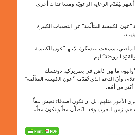
p
g
o
r
طع أسف أوكراني مسافة أكثر من 30 ألف ميل (50 ألف كلم) خلال 7 أشهر ليُقدّم الرعاية الرعويّة ومساعدات أخرى
p
e
k
r
عون الكنيسة المتألّمة” عن التحديات الكبيرة
نيت.
 الماضي، سمحت له سيّارة أمّنتها “عون الكنيسة
لقوّة الروحيّة” لهم.
 “واليوم ما مِن كاهن في بطريركية دونتسك
م، وأنّ الدعم الذي تُقدّمه “عون الكنيسة المتألّمة”
أكثر من أمّة.
و نرى الأمور مثلهم، بل أن نكون أصدقاء نعيش معاً
هم. زمن الحرب وقت لنُصلّي معاً ولنكون معاً…