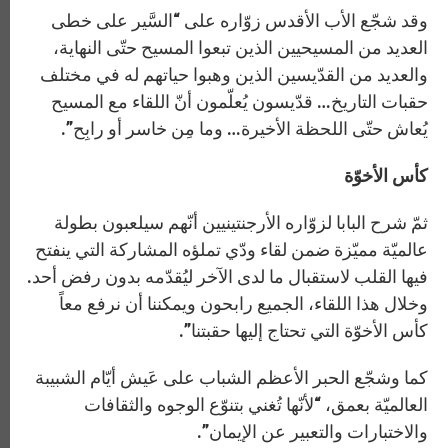
وقد شجّع الأب الأقدس زوّاره على “السَّير على خطى
العديد من المسيحيين الذين تبعوا المسيح حتّى النهاية،
والعديد من القدّيسين الذين وهبوا حياتهم له في مختلف
حقبات التاريخ… قدّيسون يُعلّمون أنّ اللقاء مع المسيح
يُعاش حتّى اللحظة الأخيرة… وما مِن خاسر أو رابِح”.
كأس الأخوّة
ثمّ شرح البابا لزوّاره الأرجنتينيين أنّهم سيلعبون بطولة
عالميّة مميّزة ضمن لقاء ودّي تملؤه المشاركة التي ينفتح
فيها القلب لاستقبال ما لدى الآخر ليُقدّمه بدون رفض أحد.
وخلال هذا اللقاء، الجميع رابحون ويمكننا أن نرفع معاً
كأس الأخوّة التي تحتاج إليها حقبتنا”.
كما وشجّع الحبر الأعظم الشباب على عَيش أيّام الشبيبة
العالميّة بعمق، “لأنّها تُغني بتنوّع الوجوه والثقافات
والاختبارات والتعبير عن الإيمان”.