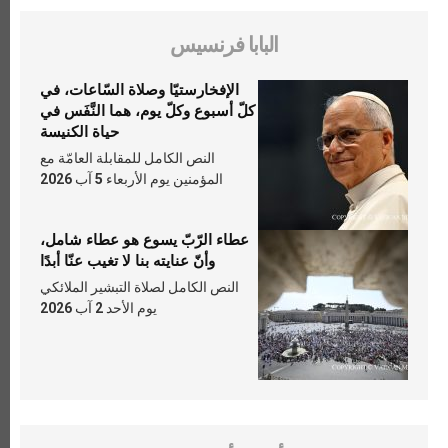
البابا فرنسيس
الإفخارستيّا وصلاة السّاعات، في
كلّ أسبوع وكلّ يوم، هما النَّفَس في
حياة الكنيسة
النص الكامل للمقابلة العامّة مع
المؤمنين يوم الأربعاء 5 آب 2026
عطاء الرّبّ يسوع هو عطاء شامل،
وأنّ عنايته بنا لا تغيب عنّا أبدًا
النص الكامل لصلاة التبشير الملائكي
يوم الأحد 2 آب 2026