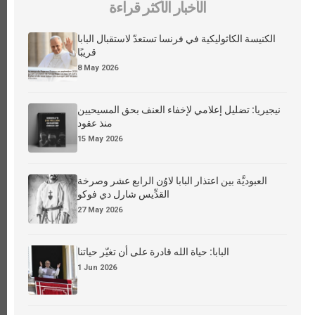
الأخبار الأكثر قراءة
الكنيسة الكاثوليكية في فرنسا تستعدّ لاستقبال البابا
قريبًا
8 May 2026
نيجيريا: تضليل إعلامي لإخفاء العنف بحق المسيحيين
منذ عقود
15 May 2026
العبوديَّة بين اعتذار البابا لاوُن الرابع عشر وصرخة
القدِّيس شارل دي فوكو
27 May 2026
البابا: حياة الله قادرة على أن تغيّر حياتنا
1 Jun 2026