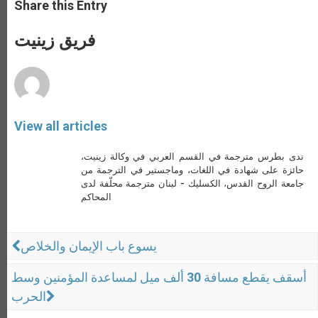
t
s
e
t
r
Share this Entry
s
e
b
t
e
A
n
o
e
p
g
o
r
فريق زينيت
p
e
k
r
View all articles
ندى بطرس مترجمة في القسم العربي في وكالة زينيت،
حائزة على شهادة في اللغات، وماجستير في الترجمة من
جامعة الروح القدس، الكسليك - لبنان مترجمة محلّفة لدى
المحاكم
يسوع باب الإيمان والخلاص
أسقف يقطع مسافة 30 ألف ميل لمساعدة المؤمنين وسط
الحرب