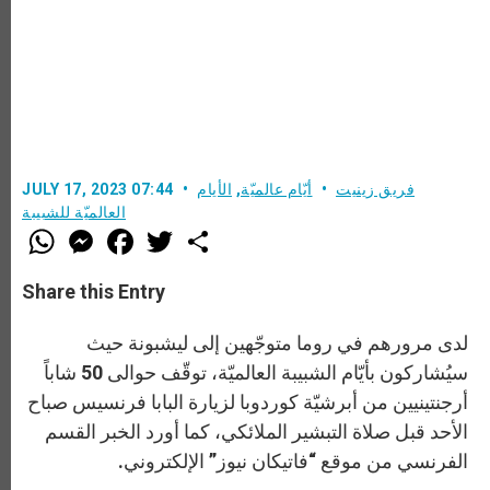
فريق زينيت
أيّام عالميّة
,
الأيام
JULY 17, 2023 07:44
العالميّة للشبيبة
W
M
F
T
S
h
e
a
w
h
a
s
c
i
a
t
s
e
t
r
Share this Entry
s
e
b
t
e
A
n
o
e
p
g
o
r
لدى مرورهم في روما متوجّهين إلى ليشبونة حيث
p
e
k
r
سيُشاركون بأيّام الشبيبة العالميّة، توقّف حوالى 50 شاباً
أرجنتينيين من أبرشيّة كوردوبا لزيارة البابا فرنسيس صباح
الأحد قبل صلاة التبشير الملائكي، كما أورد الخبر القسم
الفرنسي من موقع “فاتيكان نيوز” الإلكتروني.