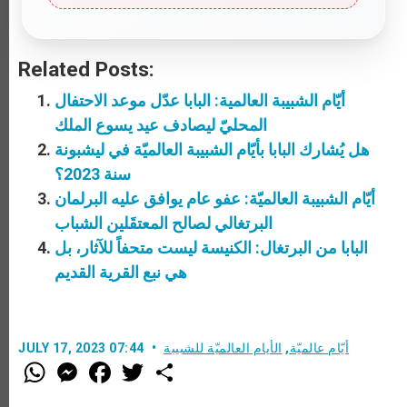
Related Posts:
أيّام الشبيبة العالمية: البابا عدّل موعد الاحتفال
المحليّ ليصادف عيد يسوع الملك
هل يُشارك البابا بأيّام الشبيبة العالميّة في ليشبونة
سنة 2023؟
أيّام الشبيبة العالميّة: عفو عام يوافق عليه البرلمان
البرتغالي لصالح المعتقَلين الشباب
البابا من البرتغال: الكنيسة ليست متحفاً للآثار، بل
هي نبع القرية القديم
أيّام عالميّة
,
الأيام العالميّة للشبيبة
JULY 17, 2023 07:44
W
M
F
T
S
h
e
a
w
h
a
s
c
i
a