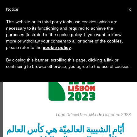
AR
Notice
x
This website or its third party tools use cookies, which are
necessary to its functioning and required to achieve the
,
أيّام عالميّة
الأيام العالميّة للشبيبة
purposes illustrated in the cookie policy. If you want to know
more or withdraw your consent to all or some of the cookies,
please refer to the
cookie policy
.
By closing this banner, scrolling this page, clicking a link or
continuing to browse otherwise, you agree to the use of cookies.
Logo Officiel Des JMJ De Lisbonne 2023
أيّام الشبيبة العالميّة هي كأس العالم