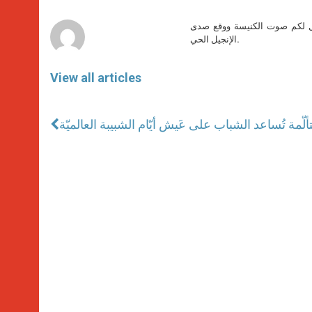
p
e
k
r
صل لكم صوت الكنيسة ووقع صدى
الإنجيل الحي.
View all articles
لّمة تُساعد الشباب على عَيش أيّام الشبيبة العالميّة