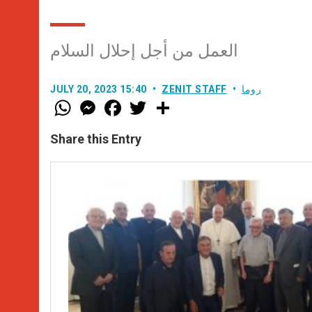
العمل من أجل إحلال السلام
روما
ZENIT STAFF
JULY 20, 2023 15:40
W
M
F
T
S
h
e
a
w
h
a
s
c
i
a
t
s
e
t
r
Share this Entry
s
e
b
t
e
A
n
o
e
p
g
o
r
p
e
k
r