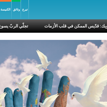
تبرع
وثائق
الكنيسة و
ي البطريرك الحويك: قدّيس الممكن في قلب الأزمات