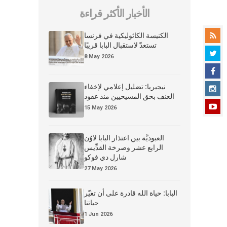
الأخبار الأكثر قراءة
الكنيسة الكاثوليكية في فرنسا
تستعدّ لاستقبال البابا قريبًا
8 May 2026
نيجيريا: تضليل إعلامي لإخفاء
العنف بحق المسيحيين منذ عقود
15 May 2026
العبوديَّة بين اعتذار البابا لاوُن
الرابع عشر وصرخة القدِّيس
شارل دي فوكو
27 May 2026
البابا: حياة الله قادرة على أن تغيّر
حياتنا
1 Jun 2026