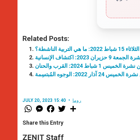
Related Posts:
هي التربية الناشطة؟
حزيران 2023: اكتشاف الإنسانية
 الخميس 1 شباط 2024: القرب والحنان
ميس 24 آذار 2022: الوجوه المُبتسِمة
روما
JULY 20, 2023 15:40
W
M
F
T
S
h
e
a
w
h
a
s
c
i
a
t
s
e
t
r
Share this Entry
s
e
b
t
e
A
n
o
e
p
g
o
r
ZENIT Staff