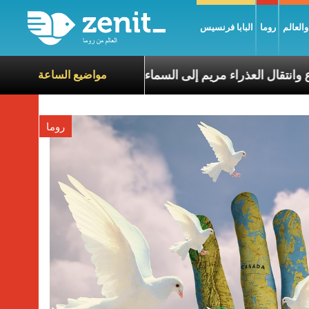
العالم
روما
البابا فرنسيس
تجلّي الربّ يسوع وانتقال العذراء مريم إلى السماء
مدر
مواضيع الساعة
روما