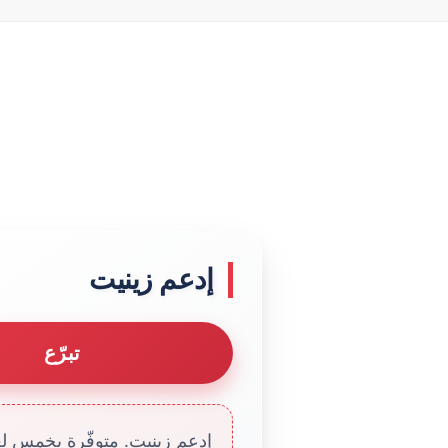
إدعم زينيت
تبرّع
إدعم زينيت. متوفّرة بخمس لغا