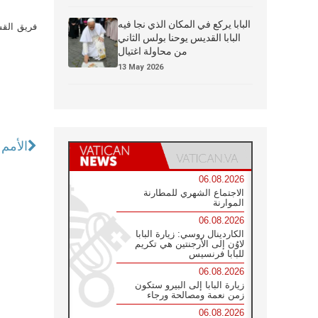
البابا يركع في المكان الذي نجا فيه
فريق القس
البابا القديس يوحنا بولس الثاني
من محاولة اغتيال
13 May 2026
الأمم 
06.08.2026
الاجتماع الشهري للمطارنة
الموارنة
06.08.2026
الكاردينال روسي: زيارة البابا
لاوُن إلى الأرجنتين هي تكريم
للبابا فرنسيس
06.08.2026
زيارة البابا إلى البيرو ستكون
زمن نعمة ومصالحة ورجاء
06.08.2026