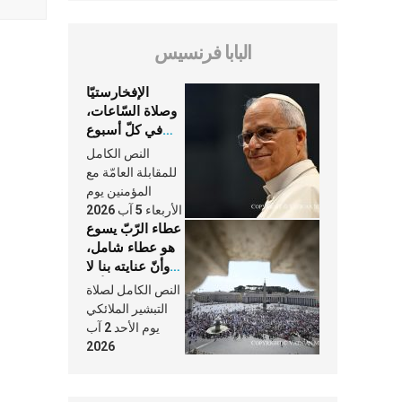
البابا فرنسيس
الإفخارستيّا
وصلاة السّاعات،
في كلّ أسبوع
وكلّ يوم، هما
النص الكامل
النَّفَس في حياة
للمقابلة العامّة مع
الكنيسة
المؤمنين يوم
الأربعاء 5 آب 2026
عطاء الرّبّ يسوع
هو عطاء شامل،
وأنّ عنايته بنا لا
تغيب عنّا أبدًا
النص الكامل لصلاة
التبشير الملائكي
يوم الأحد 2 آب
2026