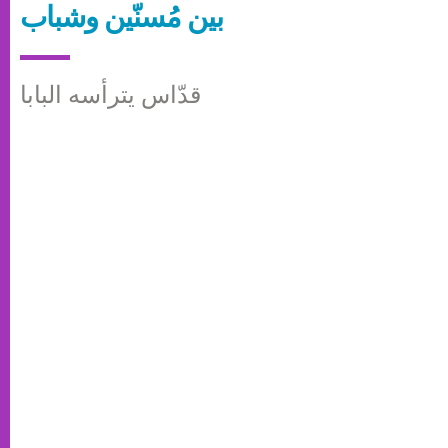
بين مُسنّين وشباب
قدّاس يترأسه البابا