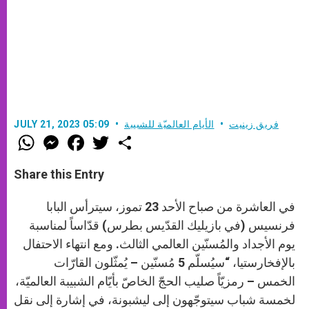
فريق زينيت
الأيام العالميّة للشبيبة
JULY 21, 2023 05:09
W
M
F
T
S
h
e
a
w
h
a
s
c
i
a
t
s
e
t
r
Share this Entry
s
e
b
t
e
A
n
o
e
p
g
o
r
في العاشرة من صباح الأحد 23 تموز، سيترأس البابا
p
e
k
r
فرنسيس (في بازيليك القدّيس بطرس) قدّاساً لمناسبة
يوم الأجداد والمُسنّين العالمي الثالث. ومع انتهاء الاحتفال
بالإفخارستيا، “سيُسلّم 5 مُسنّين – يُمثّلون القارّات
الخمس – رمزيّاً صليب الحجّ الخاصّ بأيّام الشبيبة العالميّة،
لخمسة شباب سيتوجّهون إلى ليشبونة، في إشارة إلى نقل