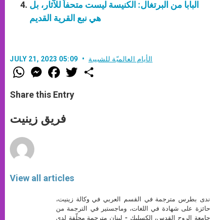
البابا من البرتغال: الكنيسة ليست متحفاً للآثار، بل
هي نبع القرية القديم
الأيام العالميّة للشبيبة
JULY 21, 2023 05:09
W
M
F
T
S
h
e
a
w
h
a
s
c
i
a
t
s
e
t
r
Share this Entry
s
e
b
t
e
A
n
o
e
p
g
o
r
فريق زينيت
p
e
k
r
View all articles
ندى بطرس مترجمة في القسم العربي في وكالة زينيت،
حائزة على شهادة في اللغات، وماجستير في الترجمة من
جامعة الروح القدس، الكسليك - لبنان مترجمة محلّفة لدى