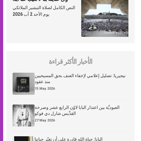
النص الكامل لصلاة التبشير الملائكي
يوم الأحد 2 آب 2026
الأخبار الأكثر قراءة
نيجيريا: تضليل إعلامي لإخفاء العنف بحق المسيحيين
منذ عقود
15 May 2026
العبوديَّة بين اعتذار البابا لاوُن الرابع عشر وصرخة
القدِّيس شارل دي فوكو
27 May 2026
البابا: حياة الله قادرة على أن تغيّر حياتنا