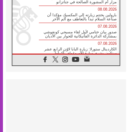
مزار أم المشورة الصالحة في جناتزانو
08.08.2026
بارولين يختتم زيارته إلى المكسيك مؤكدا أن
صناعة السلام تبدأ بالتعاطف مع ألم الآخر
07.08.2026
صدور بيان ختامي لأول لقاء مسيحي كونفوشي
بمشاركة الدائرة الفاتيكانية للحوار بين الأديان
07.08.2026
الكاردينال ستورلا: زيارة البابا لاوُن الرابع عشر
ستكون بشرى سارة للأوروغواي بأكملها
07.08.2026
الفاتيكان يعلن برنامج الزيارة الرسولية للبابا لاوُن
الرابع عشر إلى فرنسا
07.08.2026
في الذكرى الـ ٨١ لحادثة هيروشيما الكنيسة في
اليابان تنظم ١٠ أيام للصلاة على نية السلام
07.08.2026
الكنيسة في الأوروغواي: زيارة البابا ستعزز
الإيمان والرجاء
06.08.2026
الاجتماع الشهري للمطارنة الموارنة
06.08.2026
الكاردينال روسي: زيارة البابا لاوُن إلى الأرجنتين