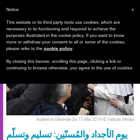
AR
Notice
x
This website or its third party tools use cookies, which are
necessary to its functioning and required to achieve the
الأيام العالميّة للشبيبة
purposes illustrated in the cookie policy. If you want to know
more or withdraw your consent to all or some of the cookies,
please refer to the
cookie policy
.
By closing this banner, scrolling this page, clicking a link or
continuing to browse otherwise, you agree to the use of cookies.
Audience Générale Du 15 Mai 2019 © Vatican Media
يوم الأجداد والمُسنّين: تسليم وتسلّم