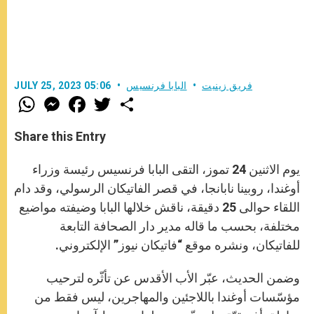
فريق زينيت
البابا فرنسيس
JULY 25, 2023 05:06
W
M
F
T
S
h
e
a
w
h
a
s
c
i
a
t
s
e
t
r
Share this Entry
s
e
b
t
e
A
n
o
e
p
g
o
r
يوم الاثنين 24 تموز، التقى البابا فرنسيس رئيسة وزراء
p
e
k
r
أوغندا، روبينا نابانجا، في قصر الفاتيكان الرسولي، وقد دام
اللقاء حوالى 25 دقيقة، ناقش خلالها البابا وضيفته مواضيع
مختلفة، بحسب ما قاله مدير دار الصحافة التابعة
للفاتيكان، ونشره موقع “فاتيكان نيوز” الإلكتروني.
وضمن الحديث، عبّر الأب الأقدس عن تأثّره لترحيب
مؤسّسات أوغندا باللاجئين والمهاجرين، ليس فقط من