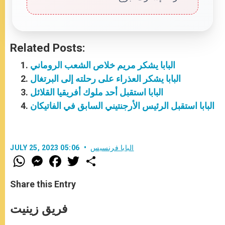
Related Posts:
البابا يشكر مريم خلاص الشعب الروماني
البابا يشكر العذراء على رحلته إلى البرتغال
البابا استقبل أحد ملوك أفريقيا القلائل
البابا استقبل الرئيس الأرجنتيني السابق في الفاتيكان
البابا فرنسيس
JULY 25, 2023 05:06
W
M
F
T
S
h
e
a
w
h
a
s
c
i
a
t
s
e
t
r
Share this Entry
s
e
b
t
e
A
n
o
e
p
g
o
r
فريق زينيت
p
e
k
r