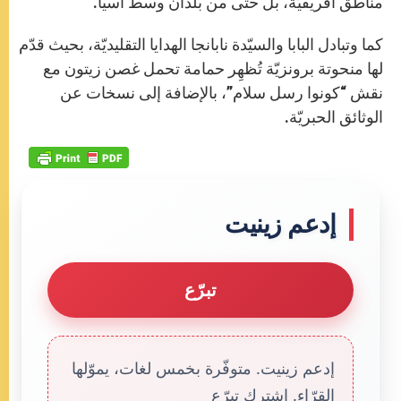
مناطق أفريقيّة، بل حتّى من بلدان وسط آسيا.
كما وتبادل البابا والسيّدة نابانجا الهدايا التقليديّة، بحيث قدّم
لها منحوتة برونزيّة تُظهِر حمامة تحمل غصن زيتون مع
نقش “كونوا رسل سلام”، بالإضافة إلى نسخات عن
الوثائق الحبريّة.
إدعم زينيت
تبرّع
إدعم زينيت. متوفّرة بخمس لغات، يموّلها
القرّاء. إشترك تبرّع