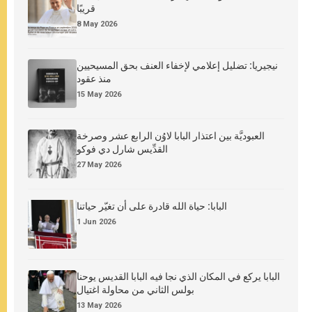
قريبًا
8 May 2026
نيجيريا: تضليل إعلامي لإخفاء العنف بحق المسيحيين
منذ عقود
15 May 2026
العبوديَّة بين اعتذار البابا لاوُن الرابع عشر وصرخة
القدِّيس شارل دي فوكو
27 May 2026
البابا: حياة الله قادرة على أن تغيّر حياتنا
1 Jun 2026
البابا يركع في المكان الذي نجا فيه البابا القديس يوحنا
بولس الثاني من محاولة اغتيال
13 May 2026