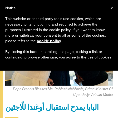
AR
Notice
x
This website or its third party tools use cookies, which are
necessary to its functioning and required to achieve the
البابا فرنسيس
purposes illustrated in the cookie policy. If you want to know
more or withdraw your consent to all or some of the cookies,
please refer to the
cookie policy
.
By closing this banner, scrolling this page, clicking a link or
continuing to browse otherwise, you agree to the use of cookies.
Pope Francis Blesses Ms. Robinah Nabbanja, Prime Minister Of
Uganda @ Vatican Media
البابا يمدح استقبال أوغندا للّاجئين