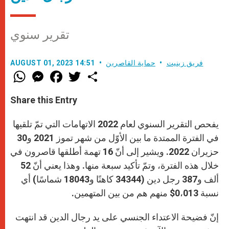
تقرير سنوي
فريق زينيت
حماية القاصرين
AUGUST 01, 2023 14:51
W
M
F
T
S
h
e
a
w
h
a
s
c
i
a
t
s
e
t
r
Share this Entry
s
e
b
t
e
A
n
o
e
p
g
o
r
يفحص التقرير السنوي لعام 2022 الاتهامات التي تمّ تلقيها
p
e
k
r
في الفترة الممتدة ما بين الأوّل من شهر تموز 2021 و30
حزيران 2022. ويشير إلى أنّ 16 تهمة أطلقها قاصرون في
خلال هذه الفترة، وتمّ تأكيد سبعة منها. وهذا يعني أنّ 52
ألف و387 رجل دين (34344 كاهنًا و18043 شماسًا) أي
نسبة 0،013$ منهم هم من بين المتهمين.
إنّ فضيحة الاعتداء الجنسي على يد رجال الدين قد انتهت