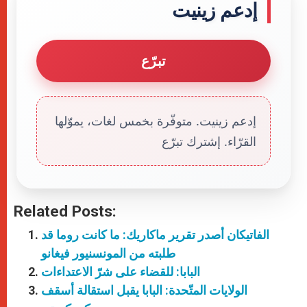
إدعم زينيت
تبرّع
إدعم زينيت. متوفّرة بخمس لغات، يموّلها
القرّاء. إشترك تبرّع
Related Posts:
الفاتيكان أصدر تقرير ماكاريك: ما كانت روما قد
طلبته من المونسنيور فيغانو
البابا: للقضاء على شرّ الاعتداءات
الولايات المتّحدة: البابا يقبل استقالة أسقف