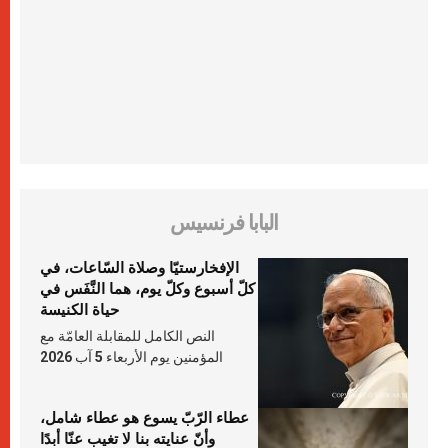
البابا فرنسيس
الإفخارستيّا وصلاة السّاعات، في
كلّ أسبوع وكلّ يوم، هما النَّفَس في
حياة الكنيسة
النص الكامل للمقابلة العامّة مع
المؤمنين يوم الأربعاء 5 آب 2026
عطاء الرّبّ يسوع هو عطاء شامل،
وأنّ عنايته بنا لا تغيب عنّا أبدًا