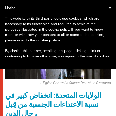
AR
Notice
x
This website or its third party tools use cookies, which are
necessary to its functioning and required to achieve the
حماية القاصرين
purposes illustrated in the cookie policy. If you want to know
more or withdraw your consent to all or some of the cookies,
please refer to the
cookie policy
.
By closing this banner, scrolling this page, clicking a link or
continuing to browse otherwise, you agree to the use of cookies.
L’Église Contre La Culture De L'abus D'enfants
الولايات المتحدة: انخفاض كبير في
نسبة الاعتداءات الجنسية من قِبل
رجال الدين