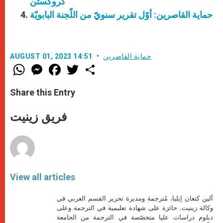
كروكستن
حماية القاصرين: أوّل تقرير سنويّ من اللّجنة البابويّة
حماية القاصرين
AUGUST 01, 2023 14:51
W
M
F
T
S
h
e
a
w
h
a
s
c
i
a
t
s
e
t
r
Share this Entry
s
e
b
t
e
A
n
o
e
p
g
o
r
فريق زينيت
p
e
k
r
View all articles
ألين كنعان إيليا، مُترجمة ومديرة تحرير القسم العربي في
وكالة زينيت. حائزة على شهادة تعليمية في الترجمة وعلى
دبلوم دراسات عليا متخصّصة في الترجمة من الجامعة