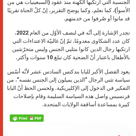
الجنسية التي ارتكبها الكهنة منذ عقود (السبعينيات هي من
الأسوأ). كما نعلم، وكما يوضح التقرير، إنّ كلّ الجناة تقريبًا
قد ماتوا أو صُرفوا من خدمتهم.
تجدر الإشارة إلى أنّه في لنصف الأوّل من العام 2022،
كان عدد الشكاوى معدومًا. ثمّ إنّ غالبيّة الاعتداءات التي
ارتكبها رجال الدين كانوا مثليي الجنس وليس متحرّشين
بالأطفال باعتبار أنّ الضحية كان تبلغ 10 سنوات وأكثر.
يعود الفضل الأكبر للبابا بندكتس السادس عشر لأنّه أسّس
سياسة تثني الرجال “الذين يميلون إلى الجنس نفسه”، من
التفكير في الدخول إلى الإكليريكية. ولحسن الحظ أنّ البابا
فرنسيس واصل هذه السياسة السليمة وقام بإصلاحات
كبيرة بمساعدة أساقفة الولايات المتحدة.