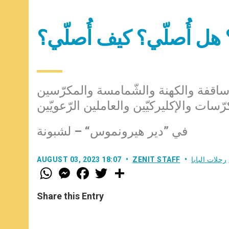
 هل أُصلّي؟ كيف أُصلّي؟
اقفة والكهنة والشّمامسة والمكرّسين
ّسات والإكليركيّين والعاملين الرّعويّين
في ”دير هيرونموس“ – لشبونة
رحلات البابا
ZENIT STAFF
AUGUST 03, 2023 18:07
W
M
F
T
S
h
e
a
w
h
a
s
c
i
a
t
s
e
t
r
Share this Entry
s
e
b
t
e
A
n
o
e
p
g
o
r
p
e
k