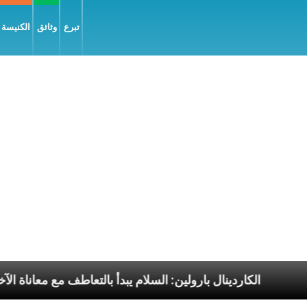
تبرع
وثائق
الكنيسة و
ن رحلات البابا الرسوليّة
الكاردينال بارولين: السلام ي