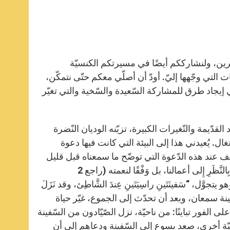
r
ثيرين، ولنشارككم أيضًا في مسيرتكم الكنسيّة
تي وجّهها إليّ. أودّ أن أصلّي معكم حتّى نتمكّن،
 إيجاد طرق للمشاركة السّعيدة والسّخية والتي تغيّر
دّيمة والتّغيرات الكبيرة، تزيّنه الوديان النّضرة
ال. يُعيدني هذا إلى البيئة التي كانت فيها دعوة
ّف عند هذه الدّعوة التي توضّح ما سمعناه قبل قليل
في القراءة القصيرة من صلاة الغروب: خلّصنا الرّبّ يسوع ودعانا، ليس بِالنَّظَرِ إِلى أعمالنا، بل وَفْقًا لنعمته (راجع 2
هو يتجوَّل، “سَفينَتَينِ راسِيَتَينِ عِندَ الشَّاطِئ، وقد نَزَلَ
قا 5، 2). إذّاك صعد يسوع على سفينة سمعان، وبعد أن تحدّث إلى الجموع، غيّر حياة
ى الفور تباينًا: من ناحيّة، نزل الصّيّادون من السّفينة
حيّة أخرى، صعد يسوع إلى السّفينة ودعاهم إلى أن