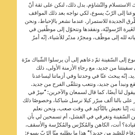
الاستسلام والتّشاؤم. بدل ذلك، لنكن على ثقة أنّ
وعنا إلى الرّبّ يسوع، لكي نواجه بعد ذلك المواقف
لطّرق الجديدة للاستمرار. عندما نشعر بالإحباط، ونحن
َيرة الرّسوليّة، ونفقدها ونتحوّل إلى موظّفين في
ه لله إلى موظّف، ومجرّد مدبّر للأشياء. إنّه أمرٌ
إلى السّفينة ثمّ دعاهم إلى أن يرسلوا الشّباك مرّة
ينتنا من جديد، مع رجاءِ الأزمنة الأولى، ذلك
 إنّه يبحث عنّا في وحدتنا وفي أزماتنا ليساعدنا
نقع ونبدأ من جديد، ونتعب ونتلقّى الفرح من جديد.
ليقول لنا أيضًا، كما قال لسمعان والآخرين: “سِرْ في
 5، 4). وعندما نفقد الرّجاء، يخطر على بالنا ألف مبرّر كيلا نرسل شباكنا، وخصوصًا ذلك
أخوات، إنّنا نعيش بالتّأكيد في وقت صعب، ونحن نعلم
من السّفينة وتغرقي في الفشل، أم تسمحين لي بأن
ادة؟ أنت، الكاهن والمُكرَّس والمُكرَّسة والأسقف،
ع للصّيد من جديد؟“ هذا ما يطلبه منّا الرّبّ يسوع: