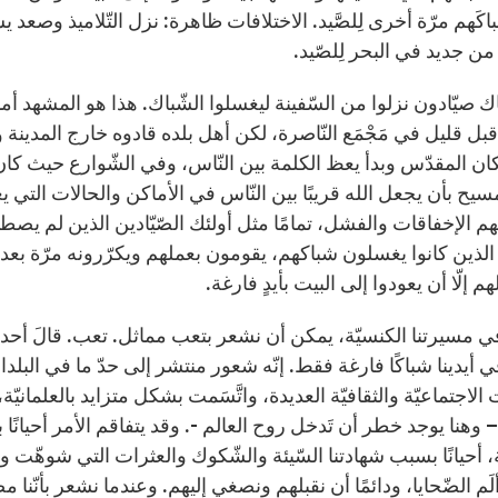
شِباكَهم مرّة أخرى لِلصَّيد. الاختلافات ظاهرة: نزل التّلاميذ وصعد ي
من جديد في البحر لِلصّيد.
هناك صيّادون نزلوا من السّفينة ليغسلوا الشّباك. هذا هو المشهد 
ان المقدّس وبدأ يعظ الكلمة بين النّاس، وفي الشّوارع حيث كا
مسيح بأن يجعل الله قريبًا بين النّاس في الأماكن والحالات التي 
هم الإخفاقات والفشل، تمامًا مثل أولئك الصّيّادين الذين لم يصط
لذين كانوا يغسلون شباكهم، يقومون بعملهم ويكرّرونه مرّة بعد م
هم إلّا أن يعودوا إلى البيت بأيدٍ فارغة.
 في مسيرتنا الكنسيّة، يمكن أن نشعر بتعب مماثل. تعب. قالَ أحدهم: 
أيدينا شباكًا فارغة فقط. إنّه شعور منتشر إلى حدّ ما في البلدان
ت الاجتماعيّة والثقافيّة العديدة، واتَّسَمت بشكل متزايد بالعلمانيّة
– وهنا يوجد خطر أن تَدخل روح العالم -. وقد يتفاقم الأمر أحيا
 أحيانًا بسبب شهادتنا السّيئة والشّكوك والعثرات التي شوهّت و
م الضّحايا، ودائمًا أن نقبلهم ونصغي إليهم. وعندما نشعر بأنّنا 