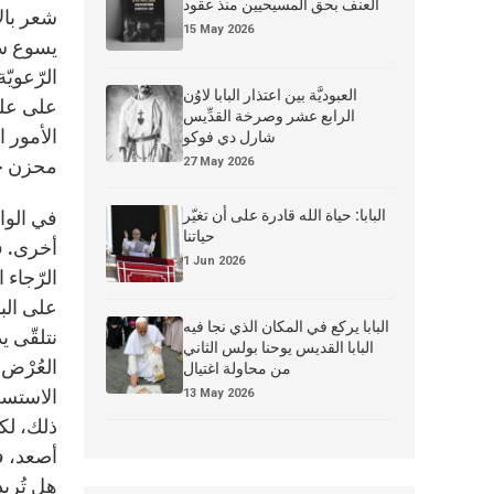
العنف بحق المسيحيين منذ عقود
شعر بال
15 May 2026
يسوع سي
الرّعويّ
العبوديَّة بين اعتذار البابا لاوُن
على علمٍ
الرابع عشر وصرخة القدِّيس
الأمور ا
شارل دي فوكو
27 May 2026
محزن جدّ
البابا: حياة الله قادرة على أن تغيّر
في الوا
حياتنا
أخرى. ف
1 Jun 2026
الرّجاء 
على البد
البابا يركع في المكان الذي نجا فيه
نتلقّى ي
البابا القديس يوحنا بولس الثاني
من محاولة اغتيال
الاستسلا
13 May 2026
ذلك، لك
أصعد، ف
هل تُريد