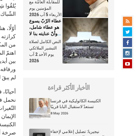
النَّفَس في حياة
للمقابلة العامّة مع
يُلقُوا 
الكنيسة
المؤمنين يوم
الشّباك 
الأربعاء 5 آب 2026
عطاء الرّبّ يسوع
هو عطاء شامل،
أوّلًا، 
وأنّ عنايته بنا لا
تغيب عنّا أبدًا
النص الكامل لصلاة
من المك
التبشير الملائكي
اهتمّ ال
يوم الأحد 2 آب
بين أيدي
2026
ورفاقه ا
لم يبقَ ل
الأخبار الأكثر قراءة
أحيانًا،
نحمل في 
الكنيسة الكاثوليكية في فرنسا
تستعدّ لاستقبال البابا قريبًا
التّغيرا
8 May 2026
الإيمان 
الكنيسة،
نيجيريا: تضليل إعلامي لإخفاء
صرخة ألَ