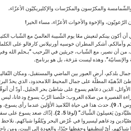
الشّمامسة والمكرّسون والمكرّسات والإكليريكيّون الأعزّاء،
 الرّعويّون، والإخوة والأخوات الأعزّاء، مساء الخير!
ن أكون بينكم لنعيش معًا يوم الشّبيبة العالميّ مع الشّباب الك
 وآمالكم. أشكر المطران خوسيه أورنيلاس كارفالو على الكلمات ال
، من أن نصير، مع الشّباب، جريئين في التّرحيب ”بـحلم الله وفي
والإنسانيّة“. وهذه ليست مَزحَة، بل هو برنامج.
جمال بلدكم، أرض العبور بين الماضي والمستقبل، ومكان التّقاليد الق
ئ الذّهبيّة المطلّة على جمال المحيط اللامحدود، الذي يحدّ البرتغ
ذ الأوائل، الذين دعاهم يسوع على شاطئ بحر الجليل. أودّ أن أتوق
طيموتاوس 1، 9). حدث هذا في حياة التّلاميذ الأوّلين عندما رأى يسوع، و
مِنهُما الصَّيَّادونَ يَغسِلونَ الشِّباك” (لو
صّيّادين ودعاهم ليسيروا في عُرْض البحر ويُلقُوا شباكهم. نلاحظ عل
شباكهم، أيّ لتنظيفها وحفظها جيّدًا، والعودة إلى البيت. ومن نا