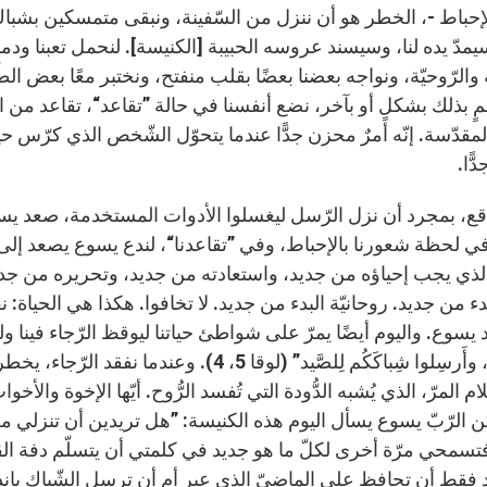
إحباط -، الخطر هو أن ننزل من السّفينة، ونبقى متمسكين بشباك 
مدّ يده لنا، وسيسند عروسه الحبيبة [الكنيسة]. لنحمل تعبنا ودم
ة والرّوحيّة، ونواجه بعضنا بعضًا بقلب منفتح، ونختبر معًا بعض ا
 بذلك بشكلٍ أو بآخر، نضع أنفسنا في حالة ”تقاعد“، تقاعد من الغ
لمقدّسة. إنّه أمرٌ محزن جدًّا عندما يتحوّل الشّخص الذي كرّس حيات
ًا.
قع، بمجرد أن نزل الرّسل ليغسلوا الأدوات المستخدمة، صعد يسوع 
ي لحظة شعورنا بالإحباط، وفي ”تقاعدنا“، لندع يسوع يصعد إلى سف
الذي يجب إحياؤه من جديد، واستعادته من جديد، وتحريره من جديد.
ء من جديد. روحانيّة البدء من جديد. لا تخافوا. هكذا هي الحياة: 
د يسوع. واليوم أيضًا يمرّ على شواطئ حياتنا ليوقظ الرّجاء فينا و
العُرْض، وأَرسِلوا شِباكَكُم لِلصَّيد” (لوقا
م المرّ، الذي يُشبه الدُّودة التي تُفسد الرُّوح. أيّها الإخوة وال
ن الرّبّ يسوع يسأل اليوم هذه الكنيسة: ”هل تريدين أن تنزلي 
تسمحي مرّة أخرى لكلّ ما هو جديد في كلمتي أن يتسلّم دفة القي
 فقط أن تحافظ على الماضيّ الذي عبر أم أن ترسل الشّباك باندفا