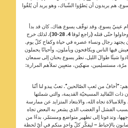
سوع. هم يريدون أن يَطوُوا الشّباك، وهو يريد أن يُلقُوا
أمام عينيّ يسوع. وقد توقّف يسوع هناك. كان قد بدأ
كرازته قبل قليل في مَجْمَع النّاصرة، لكن أهل بلده قادوه خارج المدينة وحاولوا حتّى قتله (راجع لوقا 4، 28-30). لذلك خرج
ن يجتهد رجال ونساء عصره في حياة وكفاح كلّ يوم.
يعيش فيها الناس ويكافحون ويأملون، وأحيانًا يحملون
ادوا شيئًا طوالَ الليل. نظر يسوع بحنان إلى سمعان
رّة، مستسلِمين، منهكِين، متعبِين تملأهم المرارة:
”أخافُ من تَعبِ الصّالحين“. تعبٌ يبدو لنا أنّنا
 ذات التّقاليد المسيحيّة القديمة، والتي شملتها
، واللامبالاة تجاه الله، والابتعاد المتزايد عن ممارسة
نًا بسبب الفشل أو الغضب الذي يشعر به البعض تجاه
جهها، وتدعونا إلى تطهير متواضع ومستمّر، بدءًا من
مصابون بالإحباط – ليفكّر كلّ واحدٍ منكم في أيّ لحظة