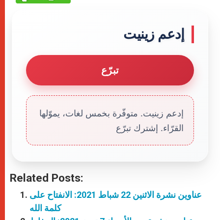
إدعم زينيت
تبرّع
إدعم زينيت. متوفّرة بخمس لغات، يموّلها
القرّاء. إشترك تبرّع
Related Posts:
عناوين نشرة الاثنين 22 شباط 2021: الانفتاح على
كلمة الله