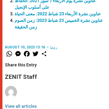
عناوين نشرة يوم الأربعاء 7 تموز 2021: الحفاظ
على أسلوب الإنجيل
عناوين نشرة الأربعاء 23 شباط 2022: معنى الحياة
عناوين نشرة الخميس 23 شباط 2023: زمن الصوم
زمن الحقيقة
روما
AUGUST 10, 2023 13:16
W
M
F
T
S
h
e
a
w
h
a
s
c
i
a
t
s
e
t
r
Share this Entry
s
e
b
t
e
A
n
o
e
p
g
o
r
ZENIT Staff
p
e
k
r
View all articles