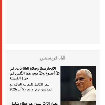
البابا فرنسيس
الإفخارستيّا وصلاة السّاعات، في
كلّ أسبوع وكلّ يوم، هما النَّفَس في
حياة الكنيسة
النص الكامل للمقابلة العامّة مع
المؤمنين يوم الأربعاء 5 آب 2026
عطاء الرّبّ يسوع هو عطاء شامل،