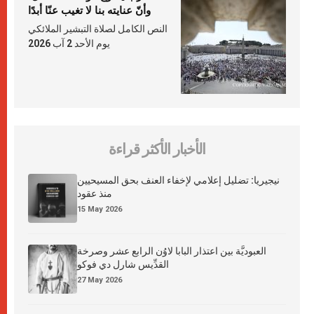
وأنّ عنايته بنا لا تغيب عنّا أبدًا
النص الكامل لصلاة التبشير الملائكي
يوم الأحد 2 آب 2026
الأخبار الأكثر قراءة
نيجيريا: تضليل إعلامي لإخفاء العنف بحق المسيحيين
منذ عقود
15 May 2026
العبوديَّة بين اعتذار البابا لاوُن الرابع عشر وصرخة
القدِّيس شارل دي فوكو
27 May 2026