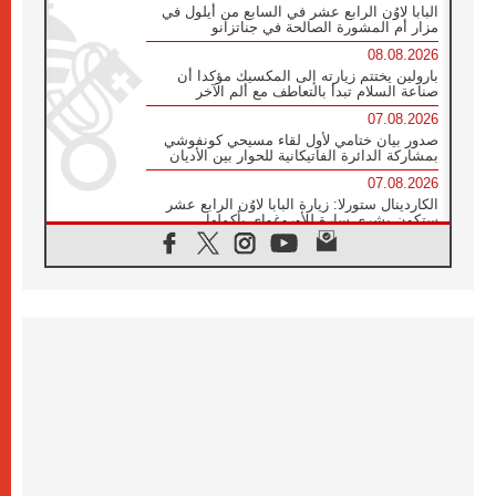
البابا لاوُن الرابع عشر في السابع من أيلول في
مزار أم المشورة الصالحة في جناتزانو
08.08.2026
بارولين يختتم زيارته إلى المكسيك مؤكدا أن
صناعة السلام تبدأ بالتعاطف مع ألم الآخر
07.08.2026
صدور بيان ختامي لأول لقاء مسيحي كونفوشي
بمشاركة الدائرة الفاتيكانية للحوار بين الأديان
07.08.2026
الكاردينال ستورلا: زيارة البابا لاوُن الرابع عشر
ستكون بشرى سارة للأوروغواي بأكملها
07.08.2026
الفاتيكان يعلن برنامج الزيارة الرسولية للبابا لاوُن
الرابع عشر إلى فرنسا
07.08.2026
في الذكرى الـ ٨١ لحادثة هيروشيما الكنيسة في
اليابان تنظم ١٠ أيام للصلاة على نية السلام
07.08.2026
الكنيسة في الأوروغواي: زيارة البابا ستعزز
الإيمان والرجاء
06.08.2026
الاجتماع الشهري للمطارنة الموارنة
06.08.2026