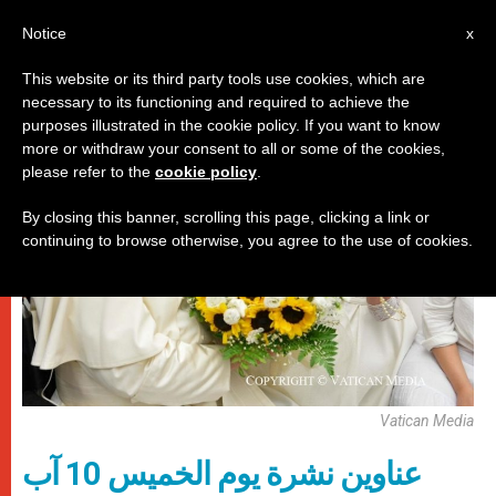
AR
Notice
x
This website or its third party tools use cookies, which are
necessary to its functioning and required to achieve the
روما
purposes illustrated in the cookie policy. If you want to know
more or withdraw your consent to all or some of the cookies,
please refer to the
cookie policy
.
By closing this banner, scrolling this page, clicking a link or
continuing to browse otherwise, you agree to the use of cookies.
Vatican Media
عناوين نشرة يوم الخميس 10 آب