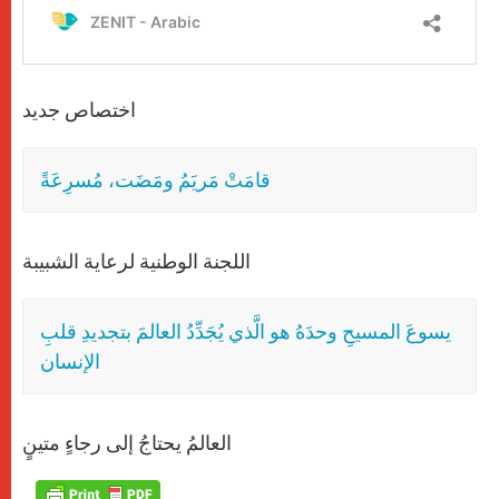
اختصاص جديد
قامَتْ مَريَمُ ومَضَت، مُسرِعَةً
اللجنة الوطنية لرعاية الشبيبة
يسوعَ المسيحِ وحدَهُ هو الَّذي يُجَدِّدُ العالمَ بتجديدِ قلبِ
الإنسان
العالمُ يحتاجُ إلى رجاءٍ متينٍ