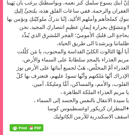
إنّ ابنكِ يسوع سلّمكِ كنز نعمه، وبواسطتكِ يرغب بأن يَهبنا
الغفران والرحمة. ففي ساعات القلق هذه، يلتجئُ إليكِ
بنوكِ كملجأهم وأملهم الأكيد. إنّنا ندركُ ملوكيّتكِ ونؤمن بها
! ونتشوّق بحرارة إيمانٍ عظيمٍ انتصاركِ المجيد. نحن
بحاجةٍ الى قلبكِ الأموميّ؛ الفجر المُشرِق الذي يُبدِّد
ظلماتنا ويرشدنا الى طريق الحياة.
أيا أيهّا الثالوث الكليّ القداسة والمحبوب، يا مَن كلّلت
مريم العذراء بالمجدِ سلطانةً على السماء والأرض،
العذراء أمّ المخلّص، هَبْ لجميع أبنائها على الأرض نورَ
الإدراك أنّها مَلكتهم وأنّها تسودُ عليهم، فتعترف بها كلّ
القلوب، والأمم، والمساكن، أمًّا ومليكةً. آمين.
يا مريم العذراء الملكة الطاهرة ،
يا سيدة الانتقال بالنفس والجسد إلى السماء ،
+المطران كريكور اوغسطينوس كوسا
اسقف الاسكندرية للأرمن الكاثوليك