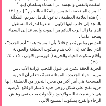
انتقلت بالنفس والجسد إلى السماء بسلطان إبنها “
” المرأة الملتحفة بالشمس والمكللة بالنجوم ” ( رؤيا ١٢ :
١ ) هذه العلامة العظيمة ، تدعونا للتأمل بمريم، المكلّلة
بالمجد إلى جانب ابنها الإلهي ، تدعونا لندرك المستقبل
الذي ما زال الرب القائم من الموت والصاعد إلى السماء
يفتحه أمامنا .
القديس بولس يُصرح قائلاً بأن المسيح هو : ” آدم الجديد” ،
الذي بطاعته إلى الآب هدم ملكوت الخطيئة والعبودية
وأقام ملكوت الحياة والحرية ( قورنتس الاولى : ١٥ : ٢٤
– ٢٥ ) .
الحرية الحقة تكمن في قبول المُحب لإرادة الآب . من
مريم ، حواء الجديدة ، الممتلئة نعمةّ ، نتعلم أن الحرية
المسيحية هي أمر أكبر من مجرد التحرر من الخطيئة . إنها
حرية تفتح على شكل روحي جديد لاعتبار الوقائع الأرضية ،
هي حرية محبة الله والإخوة والأخوات بقلب نقي وعيش
الرجاء والفرح بملكوت المسيح الآتي .