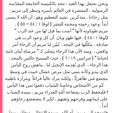
ونحن نحتفل بهذا العيد ، نتحد بالكنيسة الجامعة المقدّسة
الرسولية ، المنتشرة في العالم بأسره وننظر إلى مريم
مثل رجاءنا . متذكرين نشيد التعظيم وهو : أن الله لا ينسى
أبداً وعود رحمته ومحبته للبشر ( لوقا ١ : ٥٤ – ٥٥ ) .
مريم طوباوية لأنها ” آمنت بما قيل لها من عند الرب ”
(لوقا ١ : ٤٥ ) . فيها ظهرَ وبانَ أن كل وعود الرب هي
صادقة . بتكلّلها في المجد ، تُبيّن لنا مريم أن الرجاء أمر
واقعي ، ومنذ الآن هذا الرجاء يتجلى كـ ” مرساة أمان ثابتة
لحياتنا ” (عبرانيين ١٩ : ٦ ) ، حيث المسيح جالس بالمجد .
هذا الرجاء ، الذي يُقدمه الإنجيل لنا ، يناهض روح اليأس
الذي يبدو وكأنه ينمي مثل مرض عضال خبيث في وسط
مجتمع غني ظاهريّاً ، ولكنه يترك غالباً فراغاً ومرارة باطنية
كم من الأشخاص وخاصةً الشباب دفعوا ثمن هذا اليأس
! فليحفظ الرب بشفاعة أُمّهِ العذراء مريم ، سيدة الشباب
على إيمانهم وفرحهم وثقتهم ، لكي لا يتضعضع رجاؤهم
أبداً .
فلنتوجه إلى مريم ، أم الله ، سيدة الإنتقال ، ونطلب منها