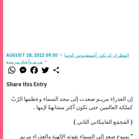
المطران كريكور أغسطينوس كوسا
AUGUST 28, 2023 09:50
مريم وأعياد مريمية
W
M
F
T
S
h
e
a
w
h
a
s
c
i
a
t
s
e
t
r
Share this Entry
s
e
b
t
e
A
n
o
e
p
g
o
r
إن العذراء مريـم صعدت إلى مجد السماء وعظمها الرّبّ
p
e
k
كملكة العالمين حتى تكون أكثر مشابهةً لإبنها .
r
( المَجمَع الفاتيكاني الثاني )
” يسوع صعد إلى السماء بقوته الإلهية والعذراء مريم