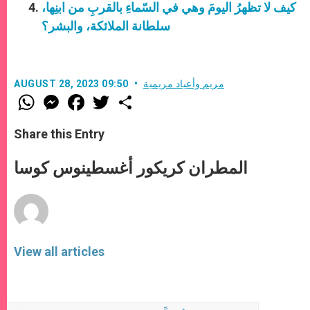
كيف لا تظهرُ اليومَ وهي في السّماءِ بالقربِ من ابنِها،
سلطانة الملائكة، والبشر؟
مريم وأعياد مريمية
AUGUST 28, 2023 09:50
W
M
F
T
S
h
e
a
w
h
a
s
c
i
a
t
s
e
t
r
Share this Entry
s
e
b
t
e
A
n
o
e
p
g
o
r
المطران كريكور أغسطينوس كوسا
p
e
k
r
View all articles