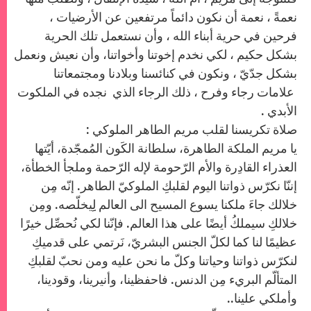
نعمةً ، نعمة أن نكون دائماً مرتفعين عن الأرضيات ،
فرحين في حرية أبناء الله ، وأن نستعمل تلك الحرية
بشكل حكيم ، لكي نخدم إخوتنا وأخواتنا، وأن نعيش ونعمل
بشكل جدّيّ ، ونكون في كنائسنا وبلادنا ومجتمعاتنا
علامات رجاء وفرح ، ذلك الرجاء الذي نجده في الملكوت
الأبدي .
صلاة تكريسنا لقلب مريم الطاهر الملوكي :
يا مريم الملكة الطاهرة، سلطانة الكَون المُمجّدة، أيّتها
العذراء القادِرة والأم الرّحومة لإله الرّحمة وملجأ الخطأة،
إننّا نكرّس ذواتنا اليوم لقلبكِ الملوكيّ الطاهر. إنّه مِن
خلالك جاءَ ملكنا يسوع المسيح الى العالم لِِيخلّصه. ومِن
خلالكِ سيملكُ أيضًا على هذا العالم. فإنّنا لكي نُحصِّل خيرًا
عظيمًا لنا كما لكلّ الجنس البشريّ، نَرتمي على قدميكِ
لنكرّس ذواتنا وحياتنا وكلّ ما نحن عليه ومن نحبّ لقلبكِ
المتألّم البريء مِن الدنس. فاحفظينا، وأنيرينا، وقودينا،
وأملكي علينا..