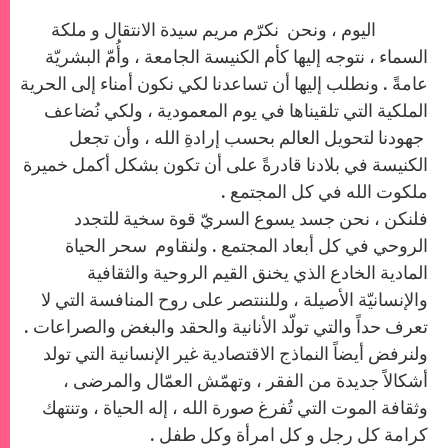
اليوم ، ونحن نكرّم مريم سيدة الانتقال و ملكة
السماء ، نتوجه إليها كأم الكنيسة الجامعة ، وأُمّ البشريّة
عامةً . ونطلب إليها أن تساعدنا لكي نكون أمناء إلى الحرية
الملكية التي تلقيناها في يوم المعمودية ، ولكي نُضاعف
جهودنا لتحويل العالم بحسب إرادةِ الله ، وأن تجعل
الكنيسة في بلادنا قادرةً على أن تكون بشكل أكمل خميرة
ملكوت الله في كل المجتمع .
فلنكن ، نحن جسد يسوع السريّ قوة سخية للتجدد
الروحي في كل أبعاد المجتمع . ولنقاوم سحر الحياة
المادية الخادع الذي يخنق القيم الروحية والثقافية
والإنسانيّة الأصيلة ، وللننتصر على روح المنافسة التي لا
تعرف حداً والتي تولّد الأنانية والحقد والبغض والصراعات .
ولنرفض أيضاً النماذج الاقتصادية غير الإنسانية التي تولد
أشكالاً جديدة من الفقر ، وتهمّش العمّال والمرضى ،
وثقافة الموت التي تُفرغ صورة الله ، إله الحياة ، وتنتهك
كرامة كل رجل و كل امرأة وكل طفل .