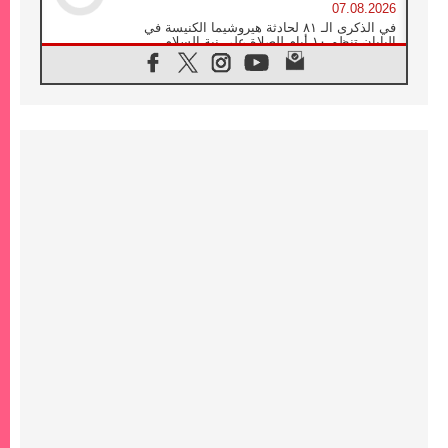
07.08.2026
في الذكرى الـ ٨١ لحادثة هيروشيما الكنيسة في
اليابان تنظم ١٠ أيام للصلاة على نية السلام
07.08.2026
الكنيسة في الأوروغواي: زيارة البابا ستعزز
الإيمان والرجاء
06.08.2026
الاجتماع الشهري للمطارنة الموارنة
06.08.2026
الكاردينال روسي: زيارة البابا لاوُن إلى الأرجنتين
هي تكريم للبابا فرنسيس
06.08.2026
زيارة البابا إلى البيرو ستكون زمن نعمة ومصالحة
ورجاء
06.08.2026
الكاردينال بارولين في المكسيك: علينا أن نكون
حاضرين إلى جانب المهمشين والمهاجرين
والأجانب
06.08.2026
البابا لاوُن الرابع عشر للشباب في أسيزي:
"أوروبا والعالم يبحثان اليوم عن قديسين جُدد
فيكم"