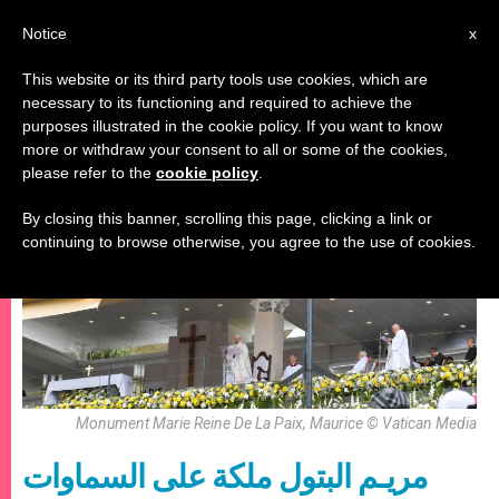
AR
Notice
x
This website or its third party tools use cookies, which are
necessary to its functioning and required to achieve the
مريم وأعياد مريمية
purposes illustrated in the cookie policy. If you want to know
more or withdraw your consent to all or some of the cookies,
please refer to the
cookie policy
.
By closing this banner, scrolling this page, clicking a link or
continuing to browse otherwise, you agree to the use of cookies.
Monument Marie Reine De La Paix, Maurice © Vatican Media
مريـم البتول ملكة على السماوات