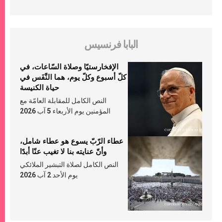
البابا فرنسيس
الإفخارستيّا وصلاة السّاعات، في
كلّ أسبوع وكلّ يوم، هما النَّفَس في
حياة الكنيسة
النص الكامل للمقابلة العامّة مع
المؤمنين يوم الأربعاء 5 آب 2026
عطاء الرّبّ يسوع هو عطاء شامل،
وأنّ عنايته بنا لا تغيب عنّا أبدًا
النص الكامل لصلاة التبشير الملائكي
يوم الأحد 2 آب 2026