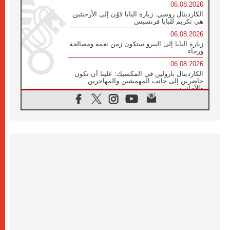
06.08.2026
الكاردينال روسي: زيارة البابا لاوُن إلى الأرجنتين
هي تكريم للبابا فرنسيس
06.08.2026
زيارة البابا إلى البيرو ستكون زمن نعمة ومصالحة
ورجاء
06.08.2026
الكاردينال بارولين في المكسيك: علينا أن نكون
حاضرين إلى جانب المهمشين والمهاجرين
والأجانب
06.08.2026
البابا لاوُن الرابع عشر للشباب في أسيزي:
"أوروبا والعالم يبحثان اليوم عن قديسين جُدد
فيكم"
06.08.2026
البابا في أسيزي يتحدث إلى الشباب المشاركين
في لقاء الشباب الفرنسيسكاني
06.08.2026
البابا لاوُن الرابع عشر يبرق معزيا بوفاة
الكاردينال جوليو دوارتي لانغا
05.08.2026
في مقابلته العامة مع المؤمنين البابا لاوُن الرابع
عشر يواصل الحديث عن الدستور في الليتورجيا
المقدسة مسلطا الضوء على صلاة الكنيسة