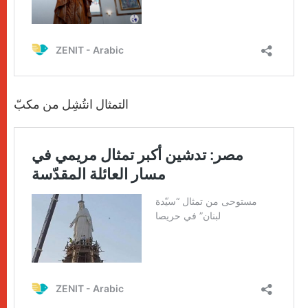
التمثال انتُشِل من مكبّ