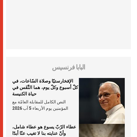
البابا فرنسيس
الإفخارستيّا وصلاة السّاعات، في
كلّ أسبوع وكلّ يوم، هما النَّفَس في
حياة الكنيسة
النص الكامل للمقابلة العامّة مع
المؤمنين يوم الأربعاء 5 آب 2026
عطاء الرّبّ يسوع هو عطاء شامل،
وأنّ عنايته بنا لا تغيب عنّا أبدًا