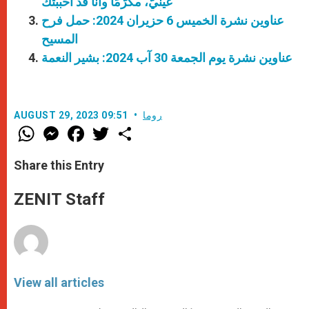
عينيّ، مكرَّمًا وأنا قد أحببتك
عناوين نشرة الخميس 6 حزيران 2024: حمل فرح
المسيح
عناوين نشرة يوم الجمعة 30 آب 2024: بشير النعمة
روما
AUGUST 29, 2023 09:51
W
M
F
T
S
h
e
a
w
h
a
s
c
i
a
t
s
e
t
r
Share this Entry
s
e
b
t
e
A
n
o
e
p
g
o
r
ZENIT Staff
p
e
k
r
View all articles