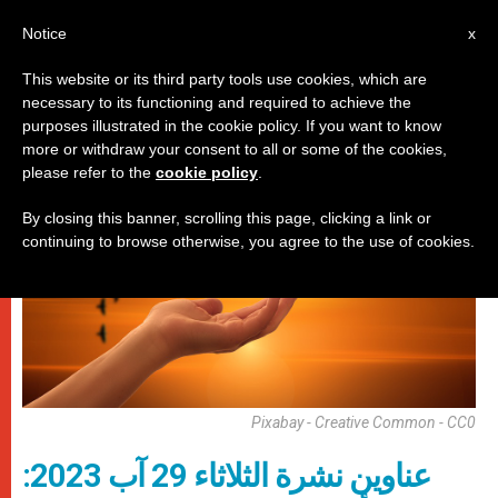
AR
Notice
x
This website or its third party tools use cookies, which are
necessary to its functioning and required to achieve the
روما
purposes illustrated in the cookie policy. If you want to know
more or withdraw your consent to all or some of the cookies,
please refer to the
cookie policy
.
By closing this banner, scrolling this page, clicking a link or
continuing to browse otherwise, you agree to the use of cookies.
Pixabay - Creative Common - CC0
عناوين نشرة الثلاثاء 29 آب 2023: