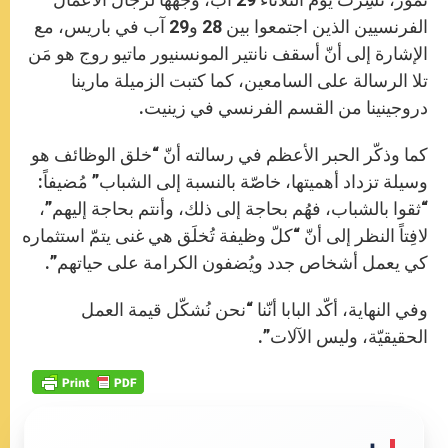
الفرنسيين الذين اجتمعوا بين 28 و29 آب في باريس، مع
الإشارة إلى أنّ أسقف نانتير المونسنيور ماتيو روج هو مَن
تلا الرسالة على السامعين، كما كتبت الزميلة مارينا
دروجينينا من القسم الفرنسي في زينيت.
كما وذكّر الحبر الأعظم في رسالته أنّ “خلق الوظائف هو
وسيلة تزداد أهميتها، خاصّة بالنسبة إلى الشباب” مُضيفاً:
“ثقوا بالشباب، فهُم بحاجة إلى ذلك، وأنتم بحاجة إليهم”،
لافِتاً النظر إلى أنّ “كلّ وظيفة تُخلَق هي غنى يتمّ استثماره
كي يعمل أشخاص جدد ويُضفون الكرامة على حياتهم”.
وفي النهاية، أكّد البابا أنّنا “نحن نُشكّل قيمة العمل
الحقيقيّة، وليس الآلات”.