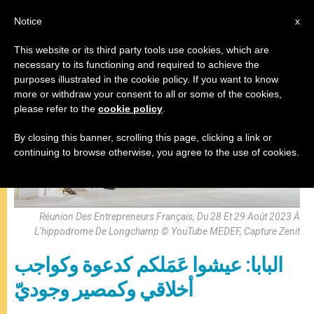
AR
Notice
x
This website or its third party tools use cookies, which are
necessary to its functioning and required to achieve the
,
البابا فرنسيس
رسالة
purposes illustrated in the cookie policy. If you want to know
more or withdraw your consent to all or some of the cookies,
please refer to the
cookie policy
.
By closing this banner, scrolling this page, clicking a link or
continuing to browse otherwise, you agree to the use of cookies.
Réunion Des Entrepreneurs Français, Du 28 Et 29 Août 2023 À
L’hippodrome De Longchamp © YouTube MEDEF, Capture Zenit
البابا: عيشوا عَمَلكم كدعوة وكواجب
أخلاقي وكمصير وجوديّ