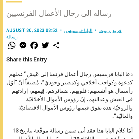
رسالة إلى رجال الأعمال الفرنسيين
فريق زينيت
البابا فرنسيس
,
AUGUST 30, 2023 03:52
رسالة
W
M
F
T
S
h
e
a
w
h
a
s
c
i
a
t
s
e
t
r
Share this Entry
s
e
b
t
e
A
n
o
e
p
g
o
r
دعا البابا فرنسيس رجال أعمال فرنسا إلى عَيش “عملهم
p
e
k
r
كدعوة وكواجب أخلاقي وكمصير وجوديّ”، مُضيفاً أنّ “أوّل
رأسمال هو أنفسهم: قلوبهم، ضمائرهم، قِيمهم، إرادتهم
في العَيش وعدالتهم. إنّ رؤوس الأموال الأخلاقيّة
والروحيّة هذه تفوق قيمتها رؤوس الأموال الاقتصاديّة
والماليّة”.
أمّا كلام البابا هذا فقد أتى ضمن رسالة موقّعة بتاريخ 13
تموز، نُشِرَت يوم الثلاثاء 29 آب، وجّهها لرجال الأعمال