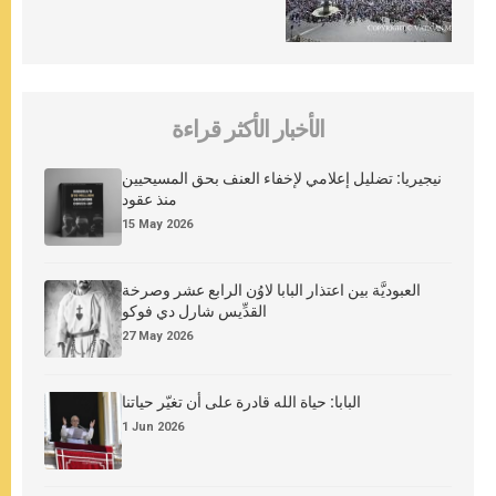
الأخبار الأكثر قراءة
نيجيريا: تضليل إعلامي لإخفاء العنف بحق المسيحيين
منذ عقود
15 May 2026
العبوديَّة بين اعتذار البابا لاوُن الرابع عشر وصرخة
القدِّيس شارل دي فوكو
27 May 2026
البابا: حياة الله قادرة على أن تغيّر حياتنا
1 Jun 2026