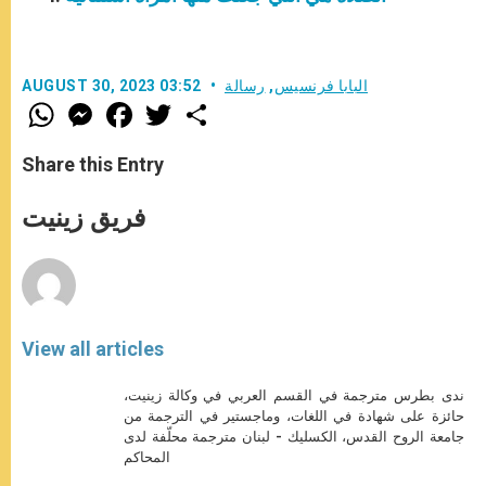
البابا فرنسيس
,
رسالة
AUGUST 30, 2023 03:52
W
M
F
T
S
h
e
a
w
h
a
s
c
i
a
t
s
e
t
r
Share this Entry
s
e
b
t
e
A
n
o
e
p
g
o
r
فريق زينيت
p
e
k
r
View all articles
ندى بطرس مترجمة في القسم العربي في وكالة زينيت،
حائزة على شهادة في اللغات، وماجستير في الترجمة من
جامعة الروح القدس، الكسليك - لبنان مترجمة محلّفة لدى
المحاكم