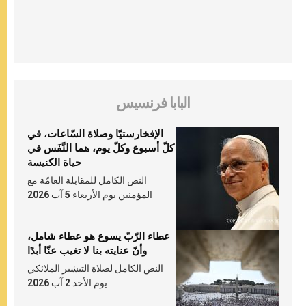
البابا فرنسيس
الإفخارستيّا وصلاة السّاعات، في
كلّ أسبوع وكلّ يوم، هما النَّفَس في
حياة الكنيسة
النص الكامل للمقابلة العامّة مع
المؤمنين يوم الأربعاء 5 آب 2026
عطاء الرّبّ يسوع هو عطاء شامل،
وأنّ عنايته بنا لا تغيب عنّا أبدًا
النص الكامل لصلاة التبشير الملائكي
يوم الأحد 2 آب 2026