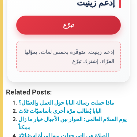
إدعم زينيت
تبرّع
إدعم زينيت. متوفّرة بخمس لغات، يموّلها
القرّاء. إشترك تبرّع
Related Posts:
ماذا حملت رسالة البابا حول العمل والعمّال؟
البابا يُطالب مرّة أخرى بأساسيّات ثلاث
يوم السلام العالمي: الحوار بين الأجيال خيار ما زال
ممكناً
الصلاة هي التي جعلت منها امرأة استثنائيّة