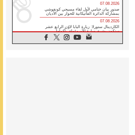
07.08.2026
صدور بيان ختامي لأول لقاء مسيحي كونفوشي
بمشاركة الدائرة الفاتيكانية للحوار بين الأديان
07.08.2026
الكاردينال ستورلا: زيارة البابا لاوُن الرابع عشر
ستكون بشرى سارة للأوروغواي بأكملها
07.08.2026
الفاتيكان يعلن برنامج الزيارة الرسولية للبابا لاوُن
الرابع عشر إلى فرنسا
07.08.2026
في الذكرى الـ ٨١ لحادثة هيروشيما الكنيسة في
اليابان تنظم ١٠ أيام للصلاة على نية السلام
07.08.2026
الكنيسة في الأوروغواي: زيارة البابا ستعزز
الإيمان والرجاء
06.08.2026
الاجتماع الشهري للمطارنة الموارنة
06.08.2026
الكاردينال روسي: زيارة البابا لاوُن إلى الأرجنتين
هي تكريم للبابا فرنسيس
06.08.2026
زيارة البابا إلى البيرو ستكون زمن نعمة ومصالحة
ورجاء