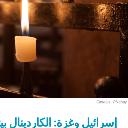
Candles - Pixabay
إسرائيل وغزة: الكاردينال بي