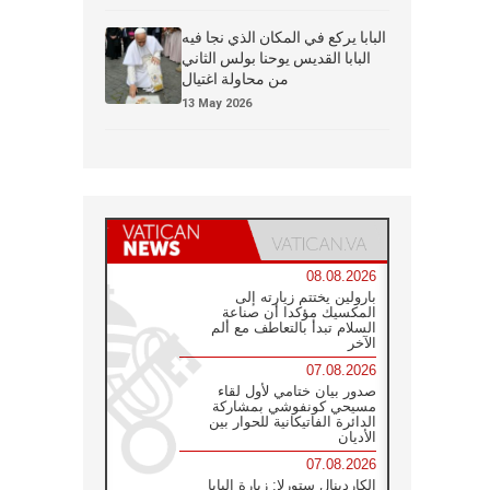
البابا يركع في المكان الذي نجا فيه
البابا القديس يوحنا بولس الثاني
من محاولة اغتيال
13 May 2026
08.08.2026
بارولين يختتم زيارته إلى
المكسيك مؤكدا أن صناعة
السلام تبدأ بالتعاطف مع ألم
الآخر
07.08.2026
صدور بيان ختامي لأول لقاء
مسيحي كونفوشي بمشاركة
الدائرة الفاتيكانية للحوار بين
الأديان
07.08.2026
الكاردينال ستورلا: زيارة البابا