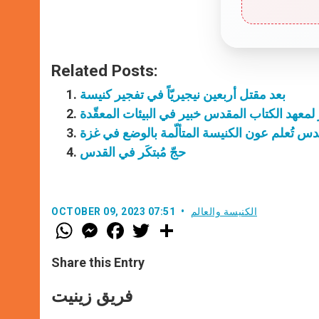
Related Posts:
بعد مقتل أربعين نيجيريّاً في تفجير كنيسة
لمعهد الكتاب المقدس خبير في البيئات المعقّدة
قدس تُعلم عون الكنيسة المتألّمة بالوضع في غزة
حجّ مُبتكَر في القدس
الكنيسة والعالم
OCTOBER 09, 2023 07:51
W
M
F
T
S
h
e
a
w
h
a
s
c
i
a
t
s
e
t
r
Share this Entry
s
e
b
t
e
A
n
o
e
p
g
o
r
فريق زينيت
p
e
k
r