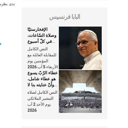
ندى بطرس 
البابا فرنسيس
الإفخارستيّا
وصلاة السّاعات،
في كلّ أسبوع
وكلّ يوم، هما
النص الكامل
النَّفَس في حياة
للمقابلة العامّة مع
الكنيسة
المؤمنين يوم
الأربعاء 5 آب 2026
عطاء الرّبّ يسوع
هو عطاء شامل،
وأنّ عنايته بنا لا
تغيب عنّا أبدًا
النص الكامل لصلاة
التبشير الملائكي
يوم الأحد 2 آب
2026