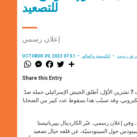
للتصعيد
إعلان رسمي
ريق زينيت
الكنيسة والعالم
OCTOBER 09, 2023 07:51
W
M
F
T
S
h
e
a
w
h
a
s
c
i
a
t
s
e
t
r
Share this Entry
s
e
b
t
e
A
n
o
e
p
g
o
r
بعد الاعتداء الذي نفّذته حركة حماس في الأراضي الإسرائيلية يوم السبت 7 تشرين الأوّل، أطلق الجيش الإسرائيلي حملة ضدّ
p
e
k
لكتروني. وقد تسبّب هذا بسقوط عدد كبير من الضحايا
r
 وفي إعلان رسمي، عبّر الكاردينال بييرباتيستا
 السينودس حول السينودسيّة، عن قلقه حيال تصعيد