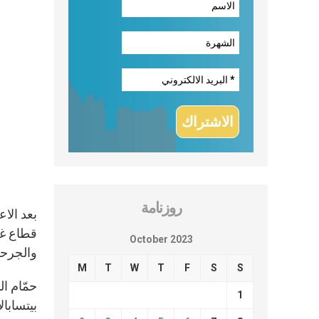
روزنامة
قطاع غز
October 2023
والجرحى
M
T
W
T
F
S
S
حمّام ال
1
بيتسابا