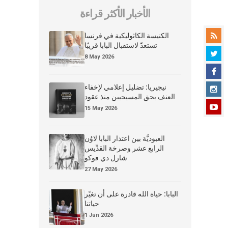
الأخبار الأكثر قراءة
الكنيسة الكاثوليكية في فرنسا
تستعدّ لاستقبال البابا قريبًا
8 May 2026
نيجيريا: تضليل إعلامي لإخفاء
العنف بحق المسيحيين منذ عقود
15 May 2026
العبوديَّة بين اعتذار البابا لاوُن
الرابع عشر وصرخة القدِّيس
شارل دي فوكو
27 May 2026
البابا: حياة الله قادرة على أن تغيّر
حياتنا
1 Jun 2026