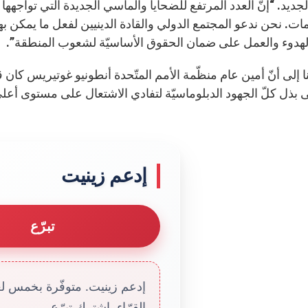
جديد. “إنّ العدد المرتفع للضحايا والمآسي الجديدة التي تواجهها 
ات. نحن ندعو المجتمع الدولي والقادة الدينيين لفعل ما يمكن 
لهدوء والعمل على ضمان الحقوق الأساسيّة لشعوب المنطقة”.
نا إلى أنّ أمين عام منظّمة الأمم المتّحدة أنطونيو غوتيريس كان
لى بذل كلّ الجهود الدبلوماسيّة لتفادي الاشتعال على مستوى أعل
إدعم زينيت
تبرّع
إدعم زينيت. متوفّرة بخمس لغا
القرّاء. إشترك تبرّع