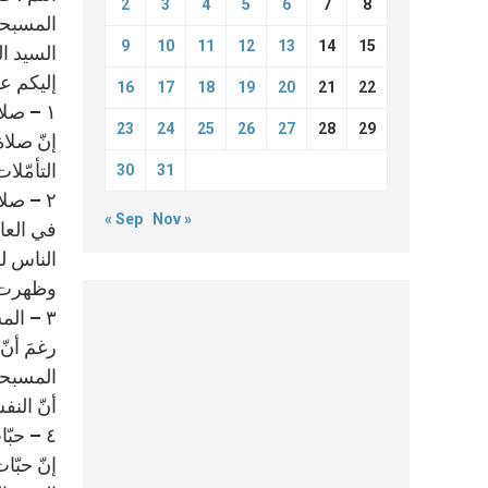
2
3
4
5
6
7
8
المسبحة
9
10
11
12
13
14
15
السيد ا
إليكم ع
16
17
18
19
20
21
22
١ – صلاة المسبحة الوردية هي صلاة من الكتاب المقدّس :
23
24
25
26
27
28
29
التأمّلا
30
31
٢ – صلاة المسبحة الوردية طلبٌ سماوي :
« Sep
Nov »
الناس ل
وظهرت م
٣ – المسبحة الوردية صلاة تأمّل في حياة المسيح :
رغمَ أنّ
المسبحة
أنّ النف
٤ – حبّات المسبحة الوردية حقائق روحيّة :
إنّ حبّ