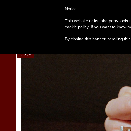
Notice
العالم
روما
البابا فرنسيس
This website or its third party tools
cookie policy. If you want to know m
ولين: السلام يبدأ بالتعاطف مع معاناة الآخرين
عناوين نشرة يوم الجمعة 
مواضيع الساعة
By closing this banner, scrolling thi
تأمّلات