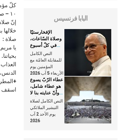
كلّ مؤمن
١٠ – صلاة تغيّر حياتك :
البابا فرنسيس
إنّ صلا
خلالها ب
الإفخارستيّا
صلاة :
وصلاة السّاعات،
في كلّ أسبوع
يا مريم
وكلّ يوم، هما
النص الكامل
بحياتنا.
النَّفَس في حياة
للمقابلة العامّة مع
العذاب،
الكنيسة
المؤمنين يوم
الدنس، ا
الأربعاء 5 آب 2026
عطاء الرّبّ يسوع
+المطر
هو عطاء شامل،
اسقف ال
وأنّ عنايته بنا لا
تغيب عنّا أبدًا
النص الكامل لصلاة
التبشير الملائكي
يوم الأحد 2 آب
2026