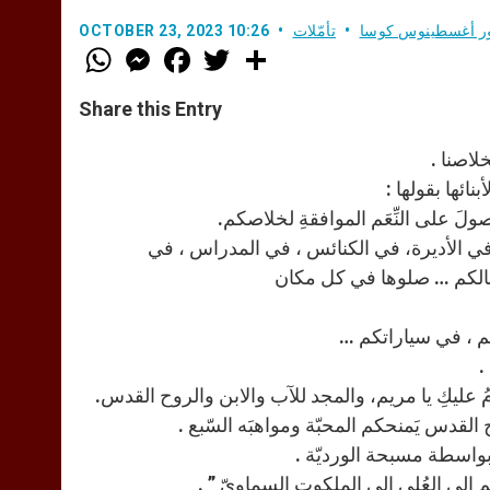
ور أغسطينوس كوسا
تأمّلات
OCTOBER 23, 2023 10:26
W
M
F
T
S
h
e
a
w
h
a
s
c
i
a
t
s
e
t
r
Share this Entry
s
e
b
t
e
A
n
o
e
p
g
o
r
لاصنا .
p
e
k
نائها بقولها :
r
َ على النِّعَم الموافقةِ لخلاصكم.
 ، في الأديرة، في الكنائس ، في المدراس ، في
مالكم … صلوها في كل مكان
كم ، في سياراتكم …
.
لامُ عليكِ يا مريم، والمجد للآب والابن والروح القدس.
 القدس يَمنحكم المحبّة ومواهبَه السّبع .
بواسطة مسبحة الورديّة .
م إلى العُلى إلى الملكوت السماويّ ” .