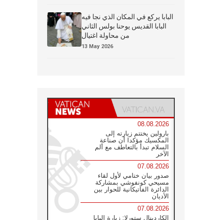
البابا يركع في المكان الذي نجا فيه
البابا القديس يوحنا بولس الثاني
من محاولة اغتيال
13 May 2026
08.08.2026
بارولين يختتم زيارته إلى
المكسيك مؤكدا أن صناعة
السلام تبدأ بالتعاطف مع ألم
الآخر
07.08.2026
صدور بيان ختامي لأول لقاء
مسيحي كونفوشي بمشاركة
الدائرة الفاتيكانية للحوار بين
الأديان
07.08.2026
الكاردينال ستورلا: زيارة البابا