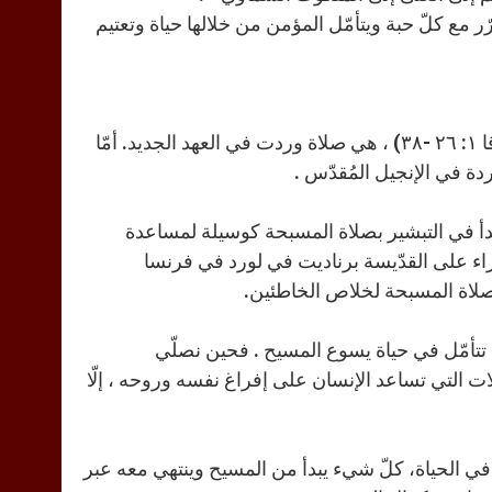
مع كلّ حبة ويتأمّل المؤمن من خلالها حياة وتعتيم
إنّ صلاة المسبحة المؤلّفة من صلاة الأبانا (متى ٦: ٩) والسلام عليك (لوقا ١: ٢٦ -٣٨) ، هي صلاة وردت في العهد الجديد. أمّا
دة في الإنجيل المُقدّس .
 أن يبدأ في التبشير بصلاة المسبحة كوسيلة لمساعدة
اء على القدّيسة برناديت في لورد في فرنسا
صلاة المسبحة لخلاص الخاطئين.
ّها تتأمّل في حياة يسوع المسيح . فحين نصلّي
ت التي تساعد الإنسان على إفراغ نفسه وروحه ، إلّا
ي الحياة، كلّ شيء يبدأ من المسيح وينتهي معه عبر