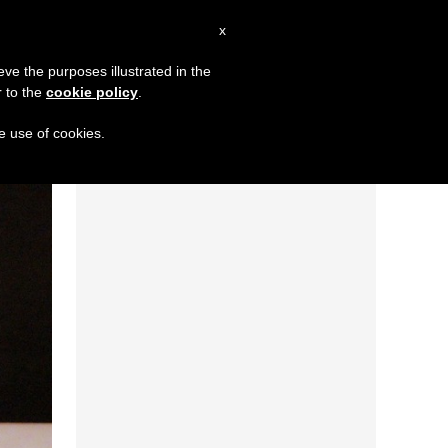
AR
x
MISSION
eve the purposes illustrated in the
r to the
cookie policy
.
أَنَا أَمَةُ الرَّب، فليكُن لي بِحَسَبِ قَوْلِكَ
أوروغواي والبير
he use of cookies.