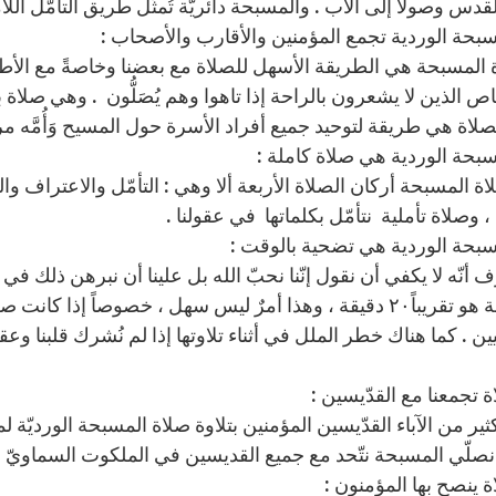
قدس وصولًا إلى الآب . والمسبحة دائريّة تُمثّل طريق التأمّل الل
ة المسبحة هي الطريقة الأسهل للصلاة مع بعضنا وخاصةً مع الأطف
 الذين لا يشعرون بالراحة إذا تاهوا وهم يُصَلُّون . وهي صلاة بهيك
لاة هي طريقة لتوحيد جميع أفراد الأسرة حول المسيح وَأُمَّه مر
ة المسبحة أركان الصلاة الأربعة ألا وهي : التأمّل والاعتراف وال
 ، وصلاة تأملية نتأمّل بكلماتها في عقولنا .
رف أنّه لا يكفي أن نقول إنّنا نحبّ الله بل علينا أن نبرهن ذلك ف
المسبحة هو تقريباً٢٠ دقيقة ، وهذا أمرٌ ليس سهل ، خصوصاً إذ
ن . كما هناك خطر الملل في أثناء تلاوتها إذا لم نُشرك قلبنا وع
ير من الآباء القدّيسين المؤمنين بتلاوة صلاة المسبحة الورديّة لمع
نصلّي المسبحة نتّحد مع جميع القديسين في الملكوت السماوي