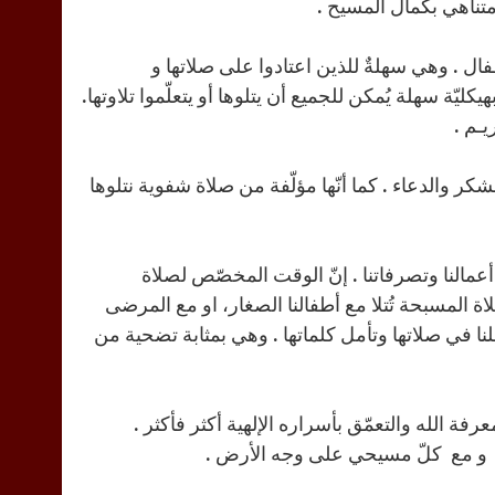
امتناهي بكمال المسيح .
ال . وهي سهلةٌ للذين اعتادوا على صلاتها و
ليّة سهلة يُمكن للجميع أن يتلوها أو يتعلّموا تلاوتها.
يـم .
شكر والدعاء . كما أنّها مؤلّفة من صلاة شفوية نتلوها
ي أعمالنا وتصرفاتنا . إنّ الوقت المخصّص لصلاة
ا كانت صلاة المسبحة تُتلا مع أطفالنا الصغار، او مع المرضى
قلنا في صلاتها وتأمل كلماتها . وهي بمثابة تضحية من
رفة الله والتعمّق بأسراره الإلهية أكثر فأكثر .
ّ و مع كلّ مسيحي على وجه الأرض .