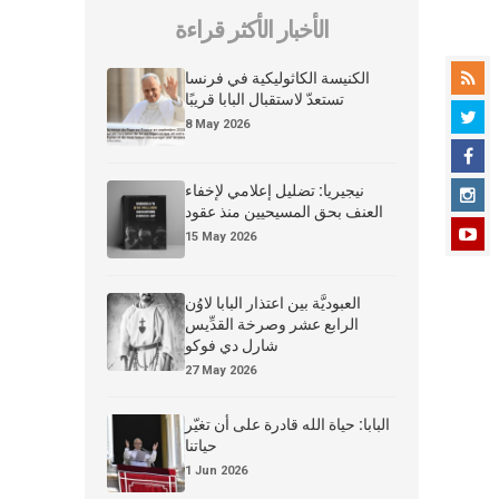
الأخبار الأكثر قراءة
الكنيسة الكاثوليكية في فرنسا
تستعدّ لاستقبال البابا قريبًا
8 May 2026
نيجيريا: تضليل إعلامي لإخفاء
العنف بحق المسيحيين منذ عقود
15 May 2026
العبوديَّة بين اعتذار البابا لاوُن
الرابع عشر وصرخة القدِّيس
شارل دي فوكو
27 May 2026
البابا: حياة الله قادرة على أن تغيّر
حياتنا
1 Jun 2026