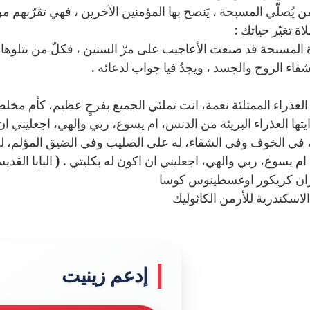
 يُصلّي المسبحة ، يَنصح بها المؤمنين الآخرين ، فهي تقرّبهم م
ة المسبحة قد صنعت الأعاجيب على مرّ السنين ، فكلّ من يتلوه
شفاء الروح والجسد ، ويجدُ فيا جواب لدعائه .
 العذراء الممتلئة نعمة، انت تملئي الجميع بفرحٍ عظيم، كأم مخلص
 ايتها العذراء البريئة من الدنس، ام يسوع، ربي وإلهي، اجعليني ا
 في الخوف وفي الشقاء، له على الصليب وفي الضيق المؤلم، له في
م يسوع، ربي والهي، اجعليني ان اكون له بكليتي . ( البابا القديس
ان كريكور اوغسطينوس كوسا
اسكندرية للأرمن الكاثوليك
إدعم زينيت