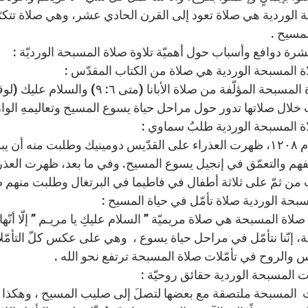
 الوردية هي صلاة تعود إلى القرن الحادي عشر، وهي صلاة تتكرّر 
لمسيح .
شرة دوافع وأسباب حول أهميّة تلاوة صلاة المسبحة الورديّة :
ت خلال صلاتها تدور حول مراحل حياة يسوع المسيح وتعاليمهِ الوار
في العام ١٢٠٨، ظهرت العذراء على القدّيس دومينيك وطلبت منه
فهم والتعمّق في إنجيل يسوع المسيح. وفي ما بعد، ظهرت العذر
ن ثمّ على ثلاثة أطفال في فاطيما في البرتغال وطلبت منهم 
 صلاة المسبحة هي صلاة مريميّة ” السلام عليكِ يا مريـم ” إلّا أن
، إنّنا نتأمّل في مراحل حياة يسوع ، وهي على عكس كلّ التأمّلا
س والروح في تأمّلات صلاة المسبحة ترتفع نحو الله .
ات المسبحة ملتصقة مع بعضها لتصلَ إلى صليب المسيح ، وهكذا ف