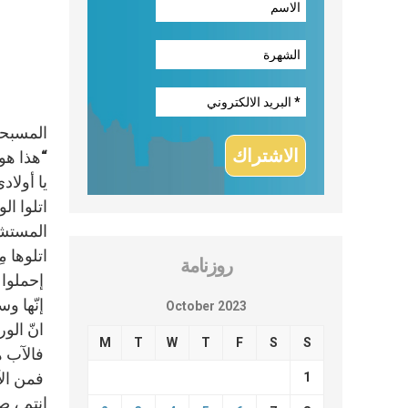
المسبحة 
“هذا هو 
يا أولاد
اتلوا ال
المستشف
اتلوها مِ
روزنامة
إحملوا 
إنّها وس
October 2023
انّ الور
M
T
W
T
F
S
S
فالآب هو
فمن الآ
1
انتم ، ص