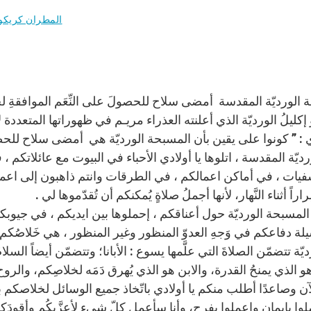
المطران كريك
الورديّة المقدسة أمضى سلاح للحصولَ على النِّعَم الموافقةِ لخ
إكليلُ الورديّة الذي أعلنته العذراء مريـم في ظهوراتها المتعددة لأب
ي : ” كونوا على يقين بأن المسبحة الورديّة هي أمضى سلاح للحصول
ورديّة المقدسة ، اتلوها يا أولادي الأحباء في البيوت مع عائلاتكم
يات ، في أماكن اعمالكم ، في الطرقات وانتم ذاهبون إلى اع
راراً أثناء النَّهار، لأنها أجملُ صلاةٍ يُمكنكم أن تُقدّموها لي .
المسبحة الورديّة حول أعناقكم ، إحملوها بين ايديكم ، في جيوب
يلة دفاعكم في وَجهِ العدوّ المنظور وغير المنظور ، هي خَلاصُكم 
ديّة تتضمّن الصلاةَ التي علَّمها يسوع : الأبانا؛ وتتضمّن أيضاً الس
 الذي يمنحُ القدرة، والابن هو الذي يُهرق دَمَه لخلاصِكم، والروح
ن وصاعدًا أطلب منكم يا أولادي باتّخاذ جميع الوسائل لخلاصكم 
لوا بإيمانٍ وإعملوا بفرح، وأنا سأعمل كلّ شيء لأعزَّيكُم وأقودَك