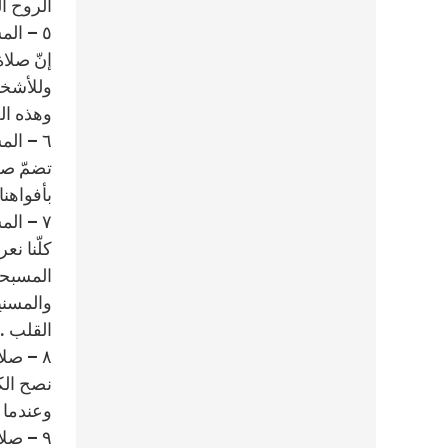
الروح ال
٥ – المسبحة الوردية تجمع المؤمنين والأقارب والأصحاب :
إنّ صلا
وللأشخاص
وهذه الص
٦ – المسبحة الوردية هي صلاة كاملة :
تضمّ صلا
بأفواهنا
٧ – المسبحة الوردية هي تضحية بالوقت :
كلّنا نع
والمسنيي
القلب .
٨ – صلاة تجمعنا مع القدّيسين :
نصح الكث
وعندما 
٩ – صلاة ينصح بها المؤمنون :