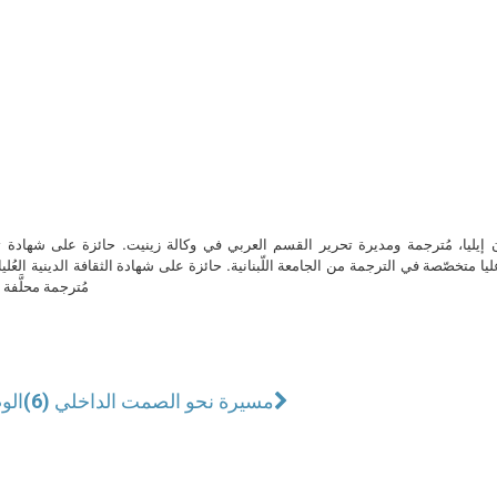
ن إيليا، مُترجمة ومديرة تحرير القسم العربي في وكالة زينيت. حائزة على شهادة 
ا متخصّصة في الترجمة من الجامعة اللّبنانية. حائزة على شهادة الثقافة الدينية العُلي
مُترجمة محلَّفة ل
مسيرة نحو الصمت الداخلي (6)
الو