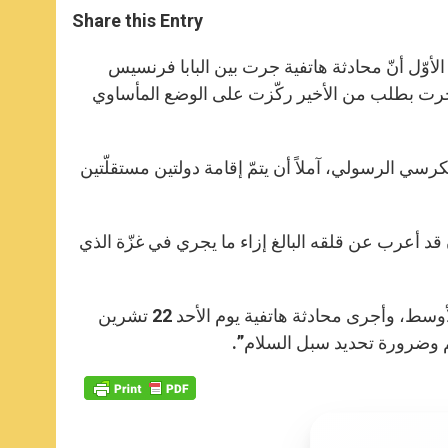
t
s
e
t
r
Share this Entry
s
e
b
t
e
A
n
o
e
p
g
o
r
حافة الفاتيكانية ماتيو بروني، اليوم الخميس 26 تشرين الأوّل أنّ محادثة هاتفية جرت بين البابا فرنسيس
p
e
k
 جرت بطلب من الأخير ركّزت على الوضع المأساوي
r
رسي الرسولي، آملاً أن يتمّ إقامة دولتين مستقلّتين
ّل أنّ الرئيس أردوغان قد أعرب عن قلقه البالغ إزاء ما يجري في غزّة الذي
هذا وقد أطلق البابا مرارًا وتكرارًا دعوات من أجل السلام في الشرق الأوسط، وأجرى محادثة هاتفية يوم الأحد 22 تشرين
لم وضرورة تحديد سبل السلام”.