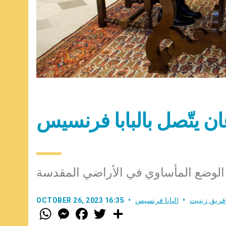
ن يتّصل بالبابا فرنسيس
الوضع المأساوي في الأراضي المقدسة
فريق زينيت
البابا فرنسيس
OCTOBER 26, 2023 16:35
W
M
F
T
S
h
e
a
w
h
a
s
c
i
a