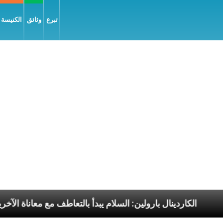
تبرع
وثائق
الكنيسة و
ابا الرسوليّة
الكاردينال بارولين: السلام يبدأ بالتعاطف