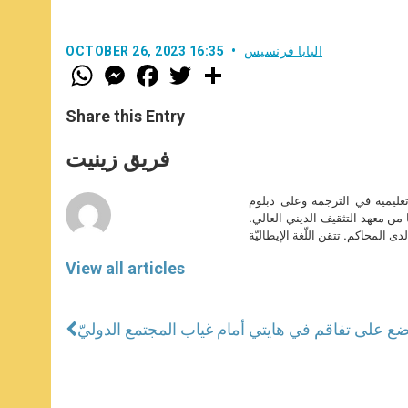
البابا فرنسيس
OCTOBER 26, 2023 16:35
W
M
F
T
S
h
e
a
w
h
a
s
c
i
a
t
s
e
t
r
Share this Entry
s
e
b
t
e
A
n
o
e
p
g
o
r
فريق زينيت
p
e
k
r
تعليمية في الترجمة وعلى دبلوم
ا من معهد التثقيف الديني العالي.
دى المحاكم. تتقن اللّغة الإيطاليّة
View all articles
ضع على تفاقم في هايتي أمام غياب المجتمع الدوليّ