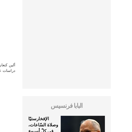
ألين كنعا
دراسات علي
البابا فرنسيس
الإفخارستيّا
وصلاة السّاعات،
في كلّ أسبوع