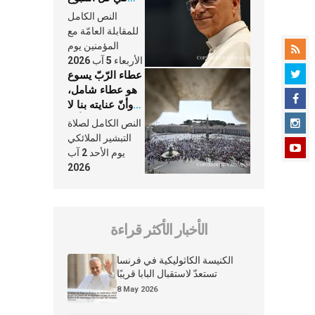
وكلّ يوم، هما
النص الكامل
النَّفَس في حياة
للمقابلة العامّة مع
الكنيسة
المؤمنين يوم
الأربعاء 5 آب 2026
عطاء الرّبّ يسوع
هو عطاء شامل،
وأنّ عنايته بنا لا
تغيب عنّا أبدًا
النص الكامل لصلاة
التبشير الملائكي
يوم الأحد 2 آب
2026
الأخبار الأكثر قراءة
الكنيسة الكاثوليكية في فرنسا
تستعدّ لاستقبال البابا قريبًا
8 May 2026