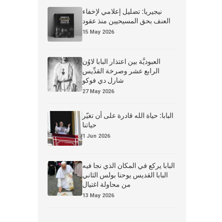
نيجيريا: تضليل إعلامي لإخفاء
العنف بحق المسيحيين منذ عقود
15 May 2026
العبوديَّة بين اعتذار البابا لاوُن
الرابع عشر وصرخة القدِّيس
شارل دي فوكو
27 May 2026
البابا: حياة الله قادرة على أن تغيّر
حياتنا
1 Jun 2026
البابا يركع في المكان الذي نجا فيه
البابا القديس يوحنا بولس الثاني
من محاولة اغتيال
13 May 2026