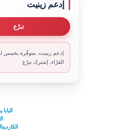
إدعم زينيت
تبرّع
إدعم زينيت. متوفّرة بخمس لغا
القرّاء. إشترك تبرّع
البابا
ال
الكاردينا