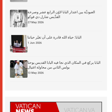
العبوديَّة بين اعتذار البابا لاوُن الرابع عشر وصرخة
القدِّيس شارل دي فوكو
27 May 2026
البابا: حياة الله قادرة على أن تغيّر حياتنا
1 Jun 2026
البابا يركع في المكان الذي نجا فيه البابا القديس يوحنا
بولس الثاني من محاولة اغتيال
13 May 2026