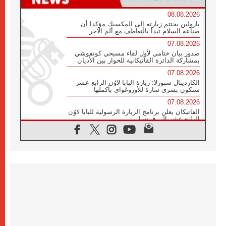
08.08.2026
بارولين يختتم زيارته إلى المكسيك مؤكدا أن
صناعة السلام تبدأ بالتعاطف مع ألم الآخر
07.08.2026
صدور بيان ختامي لأول لقاء مسيحي كونفوشي
بمشاركة الدائرة الفاتيكانية للحوار بين الأديان
07.08.2026
الكاردينال ستورلا: زيارة البابا لاوُن الرابع عشر
ستكون بشرى سارة للأوروغواي بأكملها
07.08.2026
الفاتيكان يعلن برنامج الزيارة الرسولية للبابا لاوُن
الرابع عشر إلى فرنسا
07.08.2026
في الذكرى الـ ٨١ لحادثة هيروشيما الكنيسة في
اليابان تنظم ١٠ أيام للصلاة على نية السلام
07.08.2026
الكنيسة في الأوروغواي: زيارة البابا ستعزز
الإيمان والرجاء
06.08.2026
الاجتماع الشهري للمطارنة الموارنة
06.08.2026
الكاردينال روسي: زيارة البابا لاوُن إلى الأرجنتين