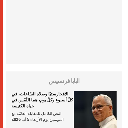
البابا فرنسيس
الإفخارستيّا وصلاة السّاعات، في
كلّ أسبوع وكلّ يوم، هما النَّفَس في
حياة الكنيسة
النص الكامل للمقابلة العامّة مع
المؤمنين يوم الأربعاء 5 آب 2026