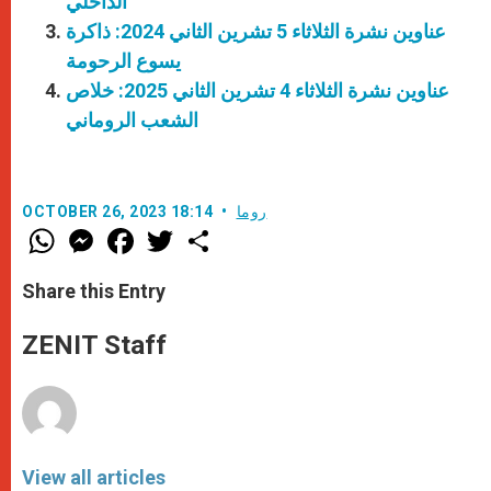
الداخلي
عناوين نشرة الثلاثاء 5 تشرين الثاني 2024: ذاكرة
يسوع الرحومة
عناوين نشرة الثلاثاء 4 تشرين الثاني 2025: خلاص
الشعب الروماني
روما
OCTOBER 26, 2023 18:14
W
M
F
T
S
h
e
a
w
h
a
s
c
i
a
t
s
e
t
r
Share this Entry
s
e
b
t
e
A
n
o
e
p
g
o
r
ZENIT Staff
p
e
k
r
View all articles