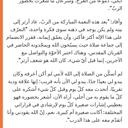
أبكي، دموعًا من الفرح. وسرعان ما شعرت بحضور
الربّ”.
وأفاد: “بعد هذه النعمة المباركة من الربّ، عاد آرثر إلى
بيته ولم يكن يوجد في ذهنه سوى فكرة واحدة، “التعرّف
على هذا الإله أكثر فأكثر، وأن يعمّق إيمانه، فقرر الانضمام
إلى جماعة صلاة حيث يسبّحون الله ويمجّدونه الحاضر في
القربان المقدس، وهناك اختبر الأخوّة والتواصل مع
الآخرين. إنما قبل أيّ شيء، كان الله هو شغف آرثر”.
لم أتمكّن من الصلاة إلى الله لأنني لم أكن أعرفه وكان
يبدو لي بعيدًا جدًا. يبدو لي الآن بأنه قريب؛ إنها علاقة ودية
تقريبًا، أتحدث معه كلّ يوم وقبل كلّ شيء أشكره على
كلّ ما يقوم به من أجلي، أراه الآن، أشعر بحضوره فهو
يعطيني إشارات صغيرة كلّ يوم لإرشادي في قراراتي
المختلفة: أكانت صغيرة أم كبيرة. نعم، إنّ الله يقودني وأنا
أتقدّم معه على هذا الدرب”.