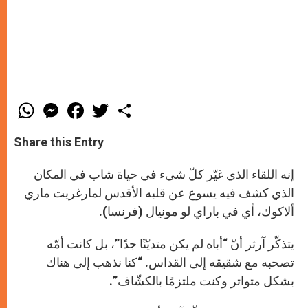
W
M
F
T
S
h
e
a
w
h
a
s
c
i
a
t
s
e
t
r
Share this Entry
s
e
b
t
e
A
n
o
e
p
g
o
r
إنه اللقاء الذي غيّر كلّ شيء في حياة شاب في المكان
p
e
k
r
الذي كشف فيه يسوع عن قلبه الأقدس لمارغريت ماري
ألاكوك، أي في باراي لو مونيال (فرنسا).
يتذكّر آرثر أنّ “أباه لم يكن متديّنًا جدًا”، بل كانت أمّه
تصحبه مع شقيقه إلى القداس. “كنا نذهب إلى هناك
بشكل متواتر وكنت ملتزمًا بالكشّاف”.