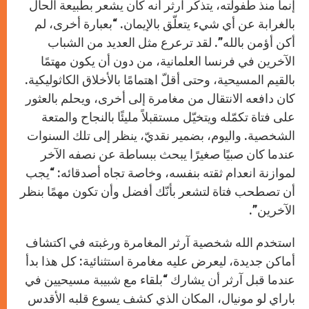
إنما منذ طفولته، يتذكّر آرثر أنه كان يشعر بطبيعة الحال
بالغرابة عن أي شيء يتعلّق بالإيمان. “بعبارة أخرى، لم
أكن أؤمن بالله”. لقد ترعرع مثل العديد من الشباب
الآخرين في فرنسا العلمانية، من دون أن يكون مهتمًا
بالقيم المسيحية، وحتى أقلّ اهتمامًا بالأخلاق الكاثوليكية.
كان دافعه الانتقال من مغامرة إلى أخرى، ويحلم بالعثور
على فتاة تكمّله ويتخيّل مستقبلاً مليئًا بالنجاح والمتعة
الشخصية. واليوم، بضمير نقديّ، ينظر إلى تلك السنوات
عندما كان صبيًا صغيرًا يبحث ببساطة عن نصفه الآخر
لموازنة انعدام ثقته بنفسه، وخاصة تجاه أصدقائه: “يجب
أن تصطحب فتاة لتشعر بأنّك أفضل وأن تكون مهمًا بنظر
الآخرين”.
استخدم الله شخصية آرثر المغامرة ورغبته في اكتشاف
أماكن جديدة، ليعرض عليه مغامرة استثنائية: كل هذا بدأ
عندما قبل آرثر أن يشارك “بلقاء مع شبيبة مسيحيين في
باراي لو مونيال، المكان الذي كشف يسوع قلبه الأقدس