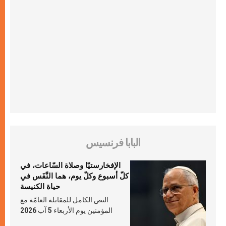
البابا فرنسيس
الإفخارستيّا وصلاة السّاعات، في
كلّ أسبوع وكلّ يوم، هما النَّفَس في
حياة الكنيسة
النص الكامل للمقابلة العامّة مع
المؤمنين يوم الأربعاء 5 آب 2026