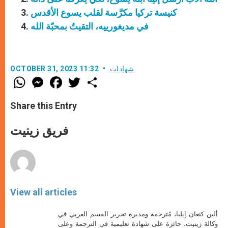
كنيسة تركيا مكرَّسة لقلب يسوع الأقدس
في مديغورييه، التقيتُ بمحبّة الله
شهادات
OCTOBER 31, 2023 11:32
W
M
F
T
S
h
e
a
w
h
a
s
c
i
a
t
s
e
t
r
Share this Entry
s
e
b
t
e
A
n
o
e
p
g
o
r
فريق زينيت
p
e
k
r
View all articles
ألين كنعان إيليا، مُترجمة ومديرة تحرير القسم العربي في
وكالة زينيت. حائزة على شهادة تعليمية في الترجمة وعلى