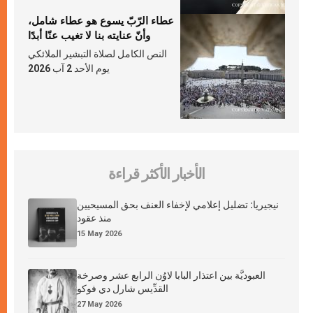
عطاء الرّبّ يسوع هو عطاء شامل،
وأنّ عنايته بنا لا تغيب عنّا أبدًا
النص الكامل لصلاة التبشير الملائكي
يوم الأحد 2 آب 2026
الأخبار الأكثر قراءة
نيجيريا: تضليل إعلامي لإخفاء العنف بحق المسيحيين
منذ عقود
15 May 2026
العبوديَّة بين اعتذار البابا لاوُن الرابع عشر وصرخة
القدِّيس شارل دي فوكو
27 May 2026