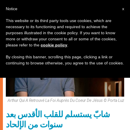
AR
Notice
x
This website or its third party tools use cookies, which are
necessary to its functioning and required to achieve the
شهادات
purposes illustrated in the cookie policy. If you want to know
more or withdraw your consent to all or some of the cookies,
please refer to the
cookie policy
.
By closing this banner, scrolling this page, clicking a link or
continuing to browse otherwise, you agree to the use of cookies.
Arthur Qui A Retrouvé La Foi Auprès Du Coeur De Jésus © Porta Luz
شابّ يستسلم للقلب الأقدس بعد
سنوات من الإلحاد