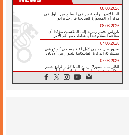
08.08.2026
البابا لاوُن الرابع عشر في السابع من أيلول في
مزار أم المشورة الصالحة في جناتزانو
08.08.2026
بارولين يختتم زيارته إلى المكسيك مؤكدا أن
صناعة السلام تبدأ بالتعاطف مع ألم الآخر
07.08.2026
صدور بيان ختامي لأول لقاء مسيحي كونفوشي
بمشاركة الدائرة الفاتيكانية للحوار بين الأديان
07.08.2026
الكاردينال ستورلا: زيارة البابا لاوُن الرابع عشر
ستكون بشرى سارة للأوروغواي بأكملها
07.08.2026
الفاتيكان يعلن برنامج الزيارة الرسولية للبابا لاوُن
الرابع عشر إلى فرنسا
07.08.2026
في الذكرى الـ ٨١ لحادثة هيروشيما الكنيسة في
اليابان تنظم ١٠ أيام للصلاة على نية السلام
07.08.2026
الكنيسة في الأوروغواي: زيارة البابا ستعزز
الإيمان والرجاء
06.08.2026