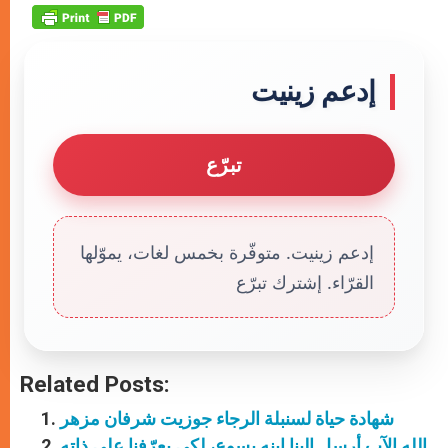
إدعم زينيت
تبرّع
إدعم زينيت. متوفّرة بخمس لغات، يموّلها
القرّاء. إشترك تبرّع
Related Posts:
شهادة حياة لسنبلة الرجاء جوزيت شرفان مزهر
الله الآب أرسل إلينا ابنه يسوع، لكي يعرّفنا على ذاته