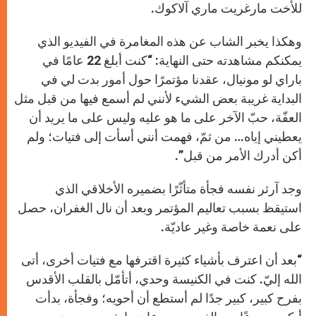
للأخت مارغريت ماري آلاكوك.
وهكذا يخبر الشاب عن هذه المغامرة في الفيديو الذي
يمكنكم مشاهدته حتى النهاية: “كنت أبلغ 22 عامًا في
باراي لو مونيال، عقدنا مؤتمرًا حول أمور بدت لي في
البداية غريبة بعض الشيء لأنني لم أسمع فيها من قبل مثل
العفّة، حبّ الآخر على ما هو عليه وليس على ما يريد أن
يعطيني إياه… من ثمّ، فهمت أنني أسأت إلى فتيات؛ ولم
أكن أدرك الأمر من قبل”.
وجد آرثر نفسه فجأة متأثّرًا بضميره الأخلاقي الذي
استيقظ بسبب تعاليم المؤتمر وبعد أن نال الغفران، حصل
على نعمة خاصة وغير عاديّة.
“بعد أن اعترف بأشياء كثيرة اقترفها مع فتيات أخرى، أتى
الله إليّ. كنت في الكنيسة وحدي، أتأمّل بالقلب الأقدس
بفرح كبير، كبير جدًا لم أستطع أن أحويه؛ وفجأة، بدأت