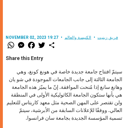
فريق زينيت
الكنيسة والعالم
NOVEMBER 02, 2023 19:27
W
M
F
T
S
h
e
a
w
h
a
s
c
i
a
t
s
e
t
r
Share this Entry
s
e
b
t
e
A
n
o
e
p
g
o
r
سيتمّ افتتاح جامعة جديدة خاصة في هونغ كونغ، وهي
p
e
k
r
الجامعة الثالثة إلى جانب الجامعات الموجودة في شو يان
وهانغ سانغ إذا مُنحت الموافقة. إنّ ما يميّز هذه الجامعة
هي بأنها ستكون الجامعة الكاثوليكية الأولى في المنطقة
ولن تقتصر على المهن الصحية مثل معهد كاريتاس للتعليم
العالي. ووفقًا للإعلانات السابقة من الأبرشية، سيتمّ
تسمية المؤسسة الجديدة بجامعة سان فرانسوا.