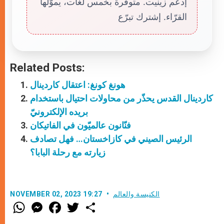
إدعم زينيت. متوفّرة بخمس لغات، يموّلها
القرّاء. إشترك تبرّع
Related Posts:
هونغ كونغ: اعتقال كاردينال
كاردينال القدس يحذّر من محاولات احتيال باستخدام
بريده الإلكترونيّ
فنّانون عالميّون في الفاتيكان
الرئيس الصيني في كازاخستان… فهل تصادف
زيارته مع رحلة البابا؟
الكنيسة والعالم
NOVEMBER 02, 2023 19:27
W
M
F
T
S
h
e
a
w
h
a
s
c
i
a