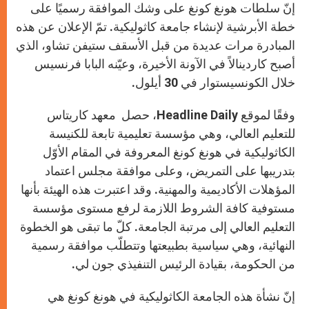
إنّ سلطات هونغ كونغ على وشك الموافقة رسميًا على
خطة الأبرشية لإنشاء جامعة كاثوليكية. تمّ الإعلان عن هذه
المبادرة مرات عديدة من قبل الأسقف ستيفن تشاو، الذي
أصبح كاردينالاً في الآونة الأخيرة، وعيّنه البابا فرنسيس
خلال الكونسيستوار في 30 أيلول.
وفقًا لموقع Headline Daily، حصل معهد كاريتاس
للتعليم العالي، وهي مؤسسة تعليمية تابعة للكنيسة
الكاثوليكية في هونغ كونغ المعروفة في المقام الأوّل
بتدريبها على التمريض، وعلى موافقة مجلس اعتماد
المؤهلات الأكاديمية والمهنية. وقد اعتبرت هذه الهيئة بأنها
مستوفية كافة الشروط اللازمة لرفع مستوى مؤسسة
التعليم العالي إلى مرتبة الجامعة. كلّ ما تبقى هو الخطوة
النهائية، وهي سياسية بطبيعتها وتتطلّب موافقة رسمية
من الحكومة، بقيادة الرئيس التنفيذي جون لي.
إنّ نشأة هذه الجامعة الكاثوليكية في هونغ كونغ هي