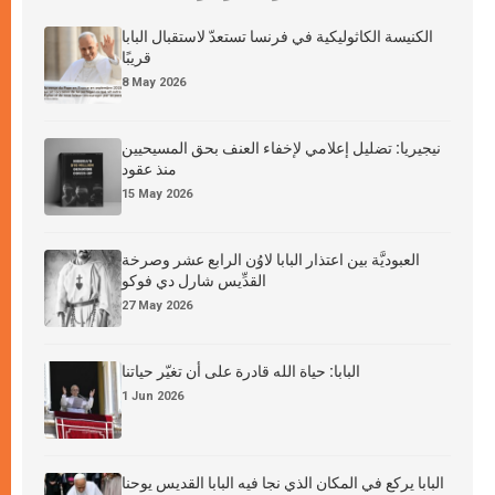
الكنيسة الكاثوليكية في فرنسا تستعدّ لاستقبال البابا
قريبًا
8 May 2026
نيجيريا: تضليل إعلامي لإخفاء العنف بحق المسيحيين
منذ عقود
15 May 2026
العبوديَّة بين اعتذار البابا لاوُن الرابع عشر وصرخة
القدِّيس شارل دي فوكو
27 May 2026
البابا: حياة الله قادرة على أن تغيّر حياتنا
1 Jun 2026
البابا يركع في المكان الذي نجا فيه البابا القديس يوحنا