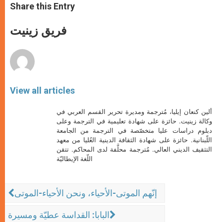
t
s
e
t
r
Share this Entry
s
e
b
t
e
A
n
o
e
p
g
o
r
فريق زينيت
p
e
k
r
View all articles
ألين كنعان إيليا، مُترجمة ومديرة تحرير القسم العربي في
وكالة زينيت. حائزة على شهادة تعليمية في الترجمة وعلى
دبلوم دراسات عليا متخصّصة في الترجمة من الجامعة
اللّبنانية. حائزة على شهادة الثقافة الدينية العُليا من معهد
التثقيف الديني العالي. مُترجمة محلَّفة لدى المحاكم. تتقن
اللّغة الإيطاليّة
إنّهم الموتى-الأحياء، ونحن الأحياء-الموتى
البابا: القداسة عطيّة ومسيرة