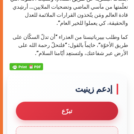
تعلّمتها من مآسي الماضي وتضحيات الملايين… أرشِدي
قادة العالم ومَن يتّخذون القرارات الملائمة للعدل
والحقيقة، كي يعملوا للخير العام”.
كما وطلب بييرباتيستا من العذراء “أن تدلّ السكّان على
طريق الأخوّة”، خاتِماً بالقول: “فلتحلّ رحمة الله على
الأرض عبر شفاعتك، ولتستعِد أيّامنا السلام”.
إدعم زينيت
تبرّع