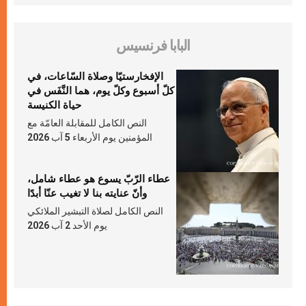
البابا فرنسيس
الإفخارستيّا وصلاة السّاعات، في
كلّ أسبوع وكلّ يوم، هما النَّفَس في
حياة الكنيسة
النص الكامل للمقابلة العامّة مع
المؤمنين يوم الأربعاء 5 آب 2026
عطاء الرّبّ يسوع هو عطاء شامل،
وأنّ عنايته بنا لا تغيب عنّا أبدًا
النص الكامل لصلاة التبشير الملائكي
يوم الأحد 2 آب 2026