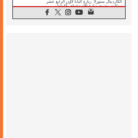
الكاردينال ستورلا: زيارة البابا لاوُن الرابع عشر
ستكون بشرى سارة للأوروغواي بأكملها
07.08.2026
الفاتيكان يعلن برنامج الزيارة الرسولية للبابا لاوُن
الرابع عشر إلى فرنسا
07.08.2026
في الذكرى الـ ٨١ لحادثة هيروشيما الكنيسة في
اليابان تنظم ١٠ أيام للصلاة على نية السلام
07.08.2026
الكنيسة في الأوروغواي: زيارة البابا ستعزز
الإيمان والرجاء
06.08.2026
الاجتماع الشهري للمطارنة الموارنة
06.08.2026
الكاردينال روسي: زيارة البابا لاوُن إلى الأرجنتين
هي تكريم للبابا فرنسيس
06.08.2026
زيارة البابا إلى البيرو ستكون زمن نعمة ومصالحة
ورجاء