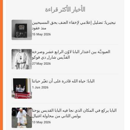
الأخبار الأكثر قراءة
نيجيريا: تضليل إعلامي لإخفاء العنف بحق المسيحيين
منذ عقود
15 May 2026
العبوديَّة بين اعتذار البابا لاوُن الرابع عشر وصرخة
القدِّيس شارل دي فوكو
27 May 2026
البابا: حياة الله قادرة على أن تغيّر حياتنا
1 Jun 2026
البابا يركع في المكان الذي نجا فيه البابا القديس يوحنا
بولس الثاني من محاولة اغتيال
13 May 2026