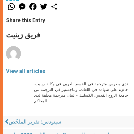
W
M
F
T
S
h
e
a
w
h
a
s
c
i
a
t
s
e
t
r
Share this Entry
s
e
b
t
e
A
n
o
e
p
g
o
r
فريق زينيت
p
e
k
r
View all articles
ندى بطرس مترجمة في القسم العربي في وكالة زينيت،
حائزة على شهادة في اللغات، وماجستير في الترجمة من
جامعة الروح القدس، الكسليك - لبنان مترجمة محلّفة لدى
المحاكم
سينودس: تقرير الملخّص