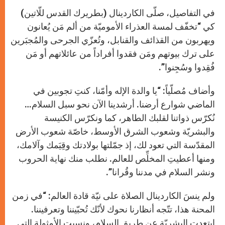
في التفاصيل، صلّى الكاردينال (بطريرك القدس للّاتين)
كي “تخفّف لمسة العذراء الأموميّة من ألم مَن يُعانون
ويهربون من القذائف والقنابل، وتُعزّي الجرحى والمُجبَرين
على ترك بيوتهم ومَن فقدوا أفراداً من عائلاتهم أو مَن
فُقِدوا وسُجِنوا”.
وأضاف مُصلّياً: “يا والدة الإله وأمّنا، كنتِ تجوبين في
الماضي شوارع أرضنا. أرشدينا الآن نحو سبل السلام…
نُكرّس ذواتنا لقلبك الطاهر، كما ونكرّس الكنيسة
والبشريّة وشعوب الشرق الأوسط، خاصّة شعوب الأرض
المقدّسة التي تعود لك، إذ جمّلتها بولادتك وقِيَمك وآلامك،
ومنها أعطيتِ المخلِّص للعالم. نطلب منك نهاية الحروب
ونشر السلام في مدننا وقُرانا”.
ولم ينسَ الكاردينال الصلاة على نيّة قادة العالم: “في زمن
المحنة هذا، تتّجه أنظارنا نحوك لأنّك تُحبّيننا وتعرفيننا.
ابتعدت البشريّة عن طريق السلام، ونسيت الأمثولة التي