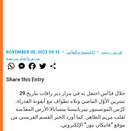
فريق زينيت
الكنيسة والعالم
,
NOVEMBER 03, 2023 09:15
مريم وأعياد مريمية
W
M
F
T
S
h
e
a
w
h
a
s
c
i
a
t
s
e
t
r
Share this Entry
s
e
b
t
e
A
n
o
e
p
g
o
r
خلال قدّاس احتفل به في مزار دير رافات بتاريخ 29
p
e
k
r
تشرين الأوّل الماضي وتلاه تطواف مع أيقونة العذراء،
كرّس المونسنيور بييرباتيستا بيتسابالا الأرض المقدّسة
لقلب مريم الطاهر، كما أورد الخبر القسم الفرنسي من
موقع “فاتيكان نيوز” الإلكتروني.