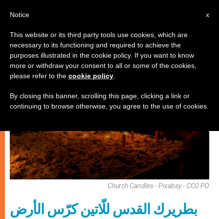
AR
Notice
x
This website or its third party tools use cookies, which are
necessary to its functioning and required to achieve the
,
الكنيسة والعالم
مريم وأعياد مريمية
purposes illustrated in the cookie policy. If you want to know
more or withdraw your consent to all or some of the cookies,
please refer to the
cookie policy
.
By closing this banner, scrolling this page, clicking a link or
continuing to browse otherwise, you agree to the use of cookies.
Church Candles - Pixabay - CC0 PD
بطريرك القدس للّاتين كرّس الأرض